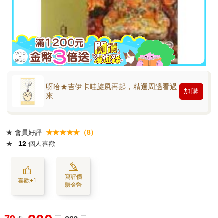
呀哈★吉伊卡哇旋風再起，精選周邊看過
加購
來
★
會員好評
★★★★★（8）
★
12
個人喜歡
寫評價
喜歡+1
賺金幣