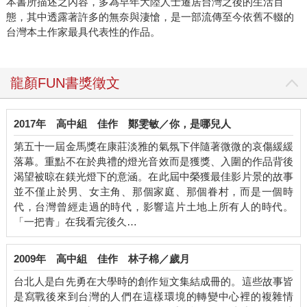
本書所描述之內容，多為早年大陸人士遷居台灣之後的生活百
態，其中透露著許多的無奈與淒愴，是一部流傳至今依舊不輟的
台灣本土作家最具代表性的作品。
龍顏FUN書獎徵文
2017年
高中組
佳作
鄭雯敏／你，是哪兒人
第五十一屆金馬獎在康莊淡雅的氣氛下伴隨著微微的哀傷緩緩
落幕。重點不在於典禮的燈光音效而是獲獎、入圍的作品背後
渴望被晾在鎂光燈下的意涵。在此屆中榮獲最佳影片景的故事
並不僅止於男、女主角、那個家庭、那個眷村，而是一個時
代，台灣曾經走過的時代，影響這片土地上所有人的時代。
「一把青」在我看完後久…
2009年
高中組
佳作
林子棉／歲月
台北人是白先勇在大學時的創作短文集結成冊的。這些故事皆
是寫戰後來到台灣的人們在這樣環境的轉變中心裡的複雜情