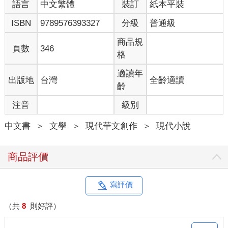
語言
中文繁體
裝訂
紙本平裝
ISBN
9789576393327
分級
普通級
商品規
頁數
346
格
適讀年
出版地
台灣
全齡適讀
齡
注音
級別
中文書
＞
文學
＞
現代華文創作
＞
現代小說
商品評價
寫評價
（共
8
則好評）