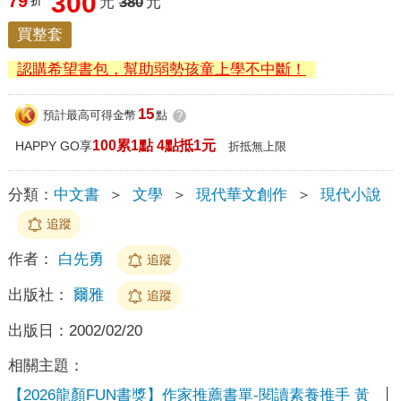
300
79
折
元
380
元
買整套
認購希望書包，幫助弱勢孩童上學不中斷！
15
預計最高可得金幣
點
?
100累1點 4點抵1元
HAPPY GO享
折抵無上限
分類：
中文書
＞
文學
＞
現代華文創作
＞
現代小說
追蹤
作者：
白先勇
追蹤
出版社：
爾雅
追蹤
出版日：
2002/02/20
相關主題：
【2026龍顏FUN書獎】作家推薦書單-閱讀素養推手 黃