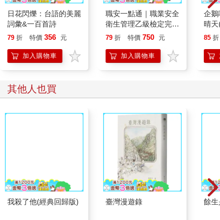
日花閃爍：台語的美麗
職安一點通｜職業安全
企鵝
詞彙&一百首詩
衛生管理乙級檢定完勝
晴天(
攻略｜2026版(套書)
356
750
79
折
特價
元
79
折
特價
元
85
折
加入購物車
加入購物車
其他人也買
我殺了他(經典回歸版)
臺灣漫遊錄
餘生