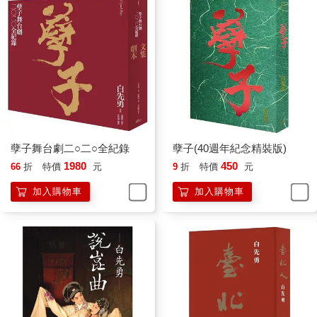
孽子舞台劇二○二○全紀錄
孽子(40週年紀念精裝版)
1980
450
66
折
特價
元
9
折
特價
元
加入購物車
加入購物車