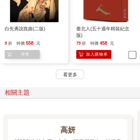
白先勇說崑曲(二版)
臺北人(五十週年精裝紀念
版)
558
458
9
折
特價
元
79
折
特價
元
停售
加入購物車
看更多
相關主題
高妍