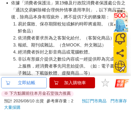
訂購/退換貨須知
加入金石堂 LINE 官方帳號『完成綁定』，隨時掌握出貨動
態：
提醒您！！
金石堂及銀行均不會請您操作ATM! 如接獲電話要求您前往
ATM提款機，請不要聽從指示，以免受騙上當！
退換貨須知：
**提醒您，鑑賞期不等於試用期，退回商品須為全新狀態**
依據「消費者保護法」第19條及行政院消費者保護處公告之
「通訊交易解除權合理例外情事適用準則」，以下商品購買
後，除商品本身有瑕疵外，將不提供7天的猶豫期：