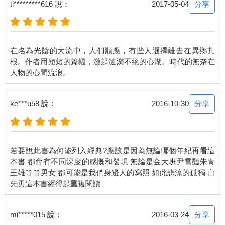
分享
ti*********616 說：
2017-05-04
在名為光陰的大流中，人們順應，有些人選擇離去在異鄉扎
根。作者用短短的篇幅，激起漣漪不絕的心湖。時代的無奈在
分享
ke***u58 說：
2016-10-30
若要說此書為何能列入經典?應該是因為無論哪個年紀再看這
本書 都會有不同深度的感慨和發現 無論是金大班尹雪豔朱青
王雄等等男女 都可能是我們身邊人的寫照 如此悲涼的孤獨 白
分享
mi*****015 說：
2016-03-24