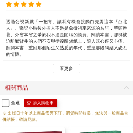
透過公視新戲『一把青』讓我有機會接觸白先勇這本『台北
人』。猶記小時後外省人不過是象徵祖宗來源的名詞，芋頭番
薯、外省本省之爭於我不過是閒聊的談資。閱讀本書，那群被
迫離鄉背井的人們不安與徬徨躍然紙上，讓人既心疼又心痛。
翻開本書，重回那個陌生又熟悉的年代，重溫那段糾結又忐忑
看更多
相關商品
全選
加入購物車
※ 出版日十年以上商品需另下訂，調貨時間較長，無法與一般商品合
併結帳，敬請見諒。