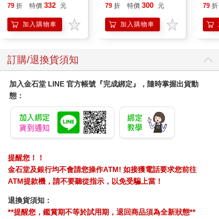
332
300
79
折
特價
元
79
折
特價
元
79
折
加入購物車
加入購物車
您可能也需要
小呸角-多功能伸縮易
【日本dretec】日本多
炫光
拉扣(吐司君-黑)
利科律溫寶薄型電子溫
代行
濕度計-白色-可掛式
79
660
88
折
特價
元
6
折
特價
元
特價
(O-449WT)
加入購物車
加入購物車