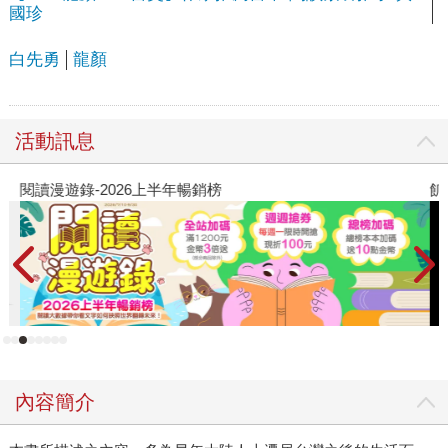
國珍
白先勇
龍顏
活動訊息
閱讀漫遊錄-2026上半年暢銷榜
飢
內容簡介