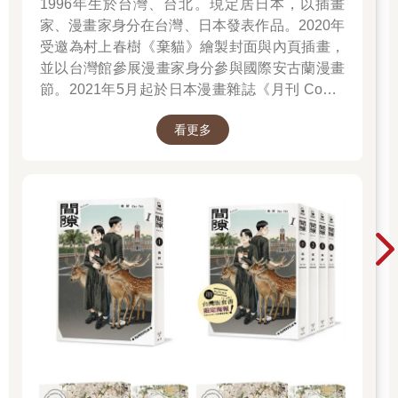
1996年生於台灣、台北。現定居日本，以插畫
家、漫畫家身分在台灣、日本發表作品。2020年
受邀為村上春樹《棄貓》繪製封面與內頁插畫，
並以台灣館參展漫畫家身分參與國際安古蘭漫畫
節。2021年5月起於日本漫畫雜誌《月刊 Comic
Beam》初次連載作品《綠之歌-收集群風-》，並
看更多
於2022年5月於台日同步發行單行本，爾後獲得
日本「這本漫畫真厲害2023」、THE BEST
MANGA 2023入選、台灣金漫獎年度漫畫獎入圍
等肯定。2023年4月起再度於《月刊 Comic
Beam》連載新作《間隙》。