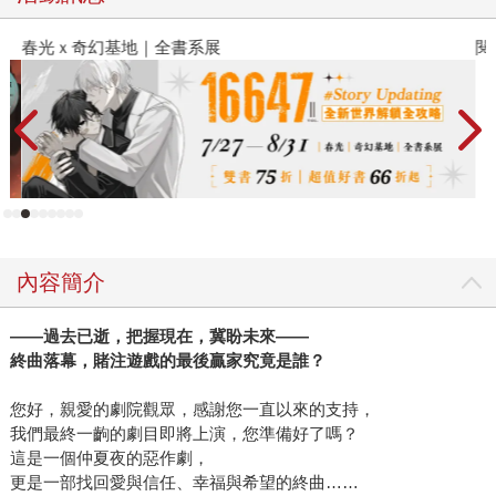
春光ｘ奇幻基地｜全書系展
閱
內容簡介
——過去已逝，把握現在，冀盼未來——
終曲落幕，賭注遊戲的最後贏家究竟是誰？
您好，親愛的劇院觀眾，感謝您一直以來的支持，
我們最終一齣的劇目即將上演，您準備好了嗎？
這是一個仲夏夜的惡作劇，
更是一部找回愛與信任、幸福與希望的終曲……