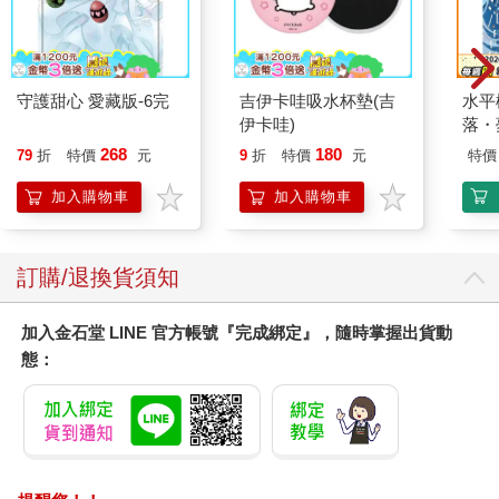
守護甜心 愛藏版-6完
吉伊卡哇吸水杯墊(吉
水平
伊卡哇)
落・
268
180
79
折
特價
元
9
折
特價
元
特價
加入購物車
加入購物車
訂購/退換貨須知
加入金石堂 LINE 官方帳號『完成綁定』，隨時掌握出貨動
態：