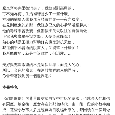
魔鬼齊格弗里德消失了，我該感到高興的，
可不知為何，生活裡總是少了一些什麼。
神秘的捕鳥人帶我進入精靈世界——夜之國度，
在見到魔鬼的剎那，我沉寂已久的心瞬間活躍起來！
他的毒辣未曾改變，但卻似乎失去以往的自信自傲，
正當我與魔鬼爭辯之際，天使突然降臨！
熱心的精靈王極力幫助好友魔鬼對抗天使，
我這個平凡普通的說書人，又能幫上什麼忙？
我所能做的，就是告訴你們，何謂愛……
美好與充滿希望的不是這個世界，而是人的心。
所以，金色的魔鬼，在這段旅程結束的同時，
你會帶著我到另一個世界吧？
本書特色
《幻影歌劇》的背景取材源自於中世紀的德國，也就是人們相信
有惡魔、煉金術、魔女存在的那個時代。由一段一段的小故事組
成，這些小故事大多是經典劇目改編出來的，都圍繞在一個叫做