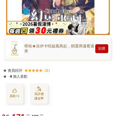
呀哈★吉伊卡哇旋風再起，精選周邊看過
加購
來
★
會員好評
★★★★★（2）
★
4
個人喜歡
寫評價
喜歡+1
賺金幣