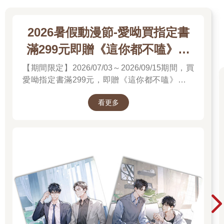
2026暑假動漫節-愛呦買指定書
滿299元即贈《這你都不嗑》文
件夾
【期間限定】2026/07/03～2026/09/15期間，買
愛呦指定書滿299元，即贈《這你都不嗑》文件
夾！單筆訂單不累贈，數量有限，送完為止！
看更多