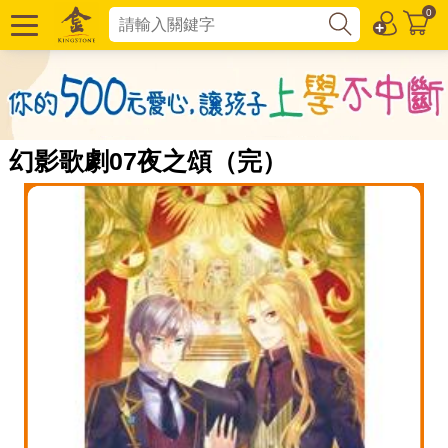
0
幻影歌劇07夜之頌（完）