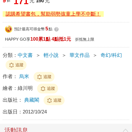
171
9
折
元
190
元
認購希望書包，幫助弱勢孩童上學不中斷！
5
預計最高可得金幣
點
?
100累1點 4點抵1元
HAPPY GO享
折抵無上限
分類：
中文書
＞
輕小說
＞
華文作品
＞
奇幻/科幻
追蹤
作者：
烏米
追蹤
繪者：
綠川明
追蹤
出版社：
典藏閣
追蹤
出版日：
2012/10/24
活動訊息