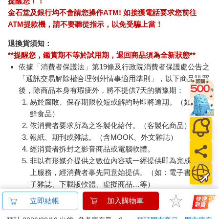
提醒您！！
金石堂及銀行均不會請您操作ATM! 如接獲電話要求您前往
ATM提款機，請不要聽從指示，以免受騙上當！
退換貨須知：
**提醒您，鑑賞期不等於試用期，退回商品須為全新狀態**
依據「消費者保護法」第19條及行政院消費者保護處公告之
「通訊交易解除權合理例外情事適用準則」，以下商品購買
後，除商品本身有瑕疵外，將不提供7天的猶豫期：
易於腐敗、保存期限較短或解約時即將逾期。（如：生
鮮食品）
依消費者要求所為之客製化給付。（客製化商品）
報紙、期刊或雜誌。（含MOOK、外文雜誌）
經消費者拆封之影音商品或電腦軟體。
非以有形媒介提供之數位內容或一經提供即為完成之線
上服務，經消費者事先同意始提供。（如：電子書、電
子雜誌、下載版軟體、虛擬商品…等）
已拆封之個人衛生用品。（如：內衣褲、刮鬍刀、除毛
立即結帳
加入購物車
刀…等）