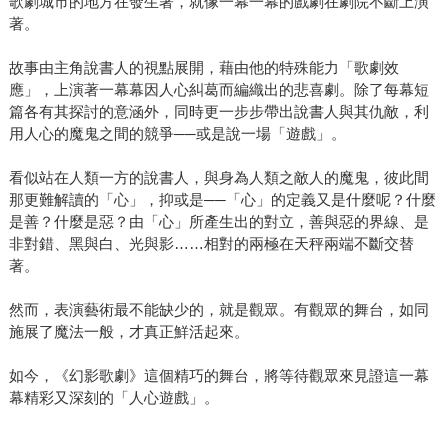
歌劇城市的地方在發生著，就像一幕一幕的戲劇在劇院不斷上演
著。
故事由主角說書人的視點展開，藉由他的特殊能力「歌劇效
應」，上演著一幕幕因人心糾葛而編織出的悲喜劇。除了每幕短
篇各有其探討的意涵外，同時更一步步帶出說書人與其仇敵，利
用人心的魔鬼之間的競爭──或是說一場「遊戲」。
看似站在人類一方的說書人，與身為人類之敵人的魔鬼，彼此間
那更難解讀的「心」，抑或是──「心」的定義又是什麼呢？什麼
是善？什麼是惡？由「心」所產生出的對立，善與惡的界線、是
非對錯、黑與白、光與影……相對的兩極在天秤兩端不斷交替
著。
然而，表演藝術最不能缺少的，就是觀眾。有觀眾的舞台，如同
施展了魔法一般，才真正鮮活起來。
如今，《幻影歌劇》這個精巧的舞台，將等待觀眾來見證這一幕
幕精彩又深刻的「人心遊戲」。