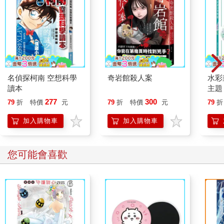
名偵探柯南 空想科學
奇岩館殺人案
水彩
讀本
主題
點，
277
300
79
折
特價
元
79
折
特價
元
79
折
繪畫
加入購物車
加入購物車
您可能會喜歡