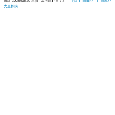
若非上列種類商品，均享有到貨7天的猶豫期（含例假
預計 2026/08/10 出貨
參考庫存量：2
預訂門市商品
門市庫存
大量採購
日）。
辦理退換貨時，商品（組合商品恕無法接受單獨退貨）必須
是您收到商品時的原始狀態（包含商品本體、配件、贈品、
保證書、所有附隨資料文件及原廠內外包裝…等），請勿直
接使用原廠包裝寄送，或於原廠包裝上黏貼紙張或書寫文
字。
退回商品若無法回復原狀，將請您負擔回復原狀所需費用，
嚴重時將影響您的退貨權益。