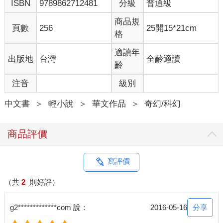
ISBN
9789862712481
分級
普通級
商品規
頁數
256
25開15*21cm
格
適讀年
出版地
台灣
全齡適讀
齡
注音
級別
中文書
＞
輕小說
＞
華文作品
＞
奇幻/科幻
商品評價
寫評價
（共
2
則好評）
分享
g2*************com 說：
2016-05-16