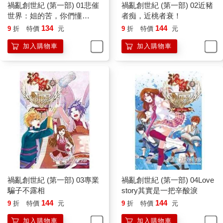
禍亂創世紀 (第一部) 01悲催
禍亂創世紀 (第一部) 02近豬
「……」小隊長捂嘴，努力壓下唇邊一絲快要溢出的鮮紅血
世界：姐的苦，你們懂
者痴，近桃者衰！
絲。
嗎！？
134
144
9
折
特價
元
9
折
特價
元
加入購物車
加入購物車
眼見接雲千千話的難度太高了，他覺得自己還是另外起一個
話題的好。默然良久後他道：「我們團長是ＸＸＸ。」
「不認識！」
「……現在的副團長是晃哥，別人都叫他晃點創世。」
「這個認識了……」搞半天是晃哥的兄弟誒，可是還是挺奇
怪的，晃哥那個團現在不是已經升級成公會了嗎？為毛眼前這人
還用團長和副團長這樣的稱呼來喊人？
「怎麼樣？妳跟我們走一趟吧？」報出了晃哥的名字之後，
小隊長似乎是終於重新找到了談判的感覺，恢復流暢的說道。
禍亂創世紀 (第一部) 03專業
禍亂創世紀 (第一部) 04Love
騙子不露相
story其實是一把辛酸淚
雲千千沒動，疑惑一個後問：「晃哥找我做毛啊？」
144
144
9
折
特價
元
9
折
特價
元
加入購物車
加入購物車
「去了妳就知道了。」小隊長神秘一笑，恍若影視作品中神