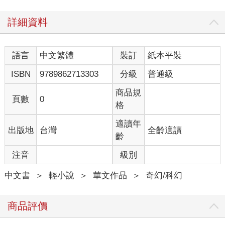
天堂行走在野外站了近一個月，他開始覺得無聊了，一看沒
詳細資料
有多少人再來跟他領取任務，他索性去找撒彌勒斯。在得知已經
可以結束任務之後，天堂行走立刻高興的結束了任務，拿著易容
面具閃人。而與此同時，撒彌勒斯則自己接替了天堂行走扮演的
語言
中文繁體
裝訂
紙本平裝
NPC的位置，開始指揮著剩餘不多的來做任務的玩家，為自己挖
密道掏溝渠……
ISBN
9789862713303
分級
普通級
另一方面，一葉知秋和龍騰經雲千千挑撥後，雖然兩方人都
商品規
頁數
0
知道現在不是鬥意氣的時候，同時也都有心和好，但面子這東西
格
有時候真是不好說。
適讀年
出版地
台灣
全齡適讀
他們都是心高氣傲的那種人，事情越鬧越大之後，到哪都找
齡
不到人幫自己搭臺階下，四處一片請戰之聲。就算兩人各自的心
注音
級別
腹有心順著自己老大的心思將兩公會講和這個意見給提出來，但
因為群情沸騰，大家也是半個字都不敢說了││手下心腹也是人好
中文書
＞
輕小說
＞
華文作品
＞
奇幻/科幻
不好！現在大家都情緒激動著呢，就你在那裝冷靜的不合群，這
不是找罵挨嗎！？怎麼說也不能太背離民意。
商品評價
於是，因為種種的事端理由，混亂漸漸就成了這個遊戲的主
旋律……