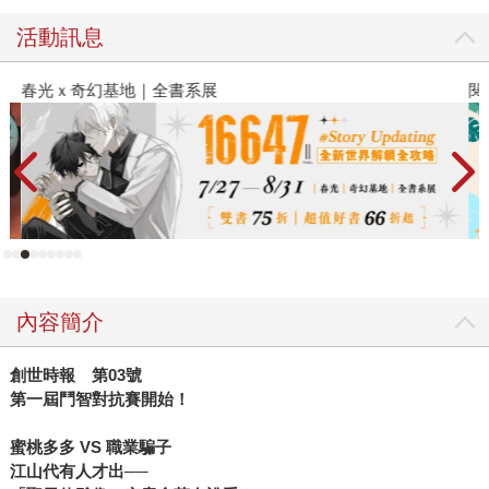
活動訊息
春光ｘ奇幻基地｜全書系展
閱
內容簡介
創世時報 第03號
第一屆鬥智對抗賽開始！
蜜桃多多 VS 職業騙子
江山代有人才出──