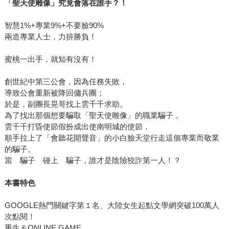
「聖天使雕像」究竟會落在誰手？！
智慧1%+專業9%+不要臉90%
兩造專業人士，力拚勝負！
蜜桃一出手，就知有沒有！
創世紀中第三公會，因為任務失敗，
導致公會重新被降回傭兵團；
於是，副團長晃哥找上雲千千求助。
為了找出那個想要騙取「聖天使雕像」的職業騙子，
雲千千打昏使節假扮成出使南明城的使節，
順手拉上了「會聽花開聲音」的小白臉天堂行走這個專業而敬業
的騙子。
當 騙子 碰上 騙子，誰才是陰險狡詐第一人！？
本書特色
GOOGLE熱門關鍵字第１名、大陸女生起點文學網突破100萬人
次點閱！
重生＆ONLINE GAME