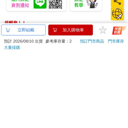
出來的，他得到了夢魘的寵物蛋。」那本來可是她想要抽走的東
西來著。
「夢魘……」頓時大家都想暈了。
提醒您！！
金石堂及銀行均不會請您操作ATM! 如接獲電話要求您前往
立即結帳
加入購物車
夢魘是他們目前還可望而不可及的高階BOSS，等到大家等
ATM提款機，請不要聽從指示，以免受騙上當！
級都到了中高級之後，才有可能與其一戰……而這麼強悍的寵物
預計 2026/08/10 出貨
參考庫存量：2
預訂門市商品
門市庫存
被九夜收服，再加上他開始馴養的時間又這麼早，綜合以上因素
退換貨須知：
大量採購
考慮下來，傻子都知道九夜又幹了一件轟動的大事了。就算不計
**提醒您，鑑賞期不等於試用期，退回商品須為全新狀態**
他本人的戰鬥力，光是這個寵物夢魘，九夜也已經足以壓下許多
依據「消費者保護法」第19條及行政院消費者保護處公告之
高手。
「通訊交易解除權合理例外情事適用準則」，以下商品購買
後，除商品本身有瑕疵外，將不提供7天的猶豫期：
應群眾要求，把寶藏岩穴的事情乖乖交代了出來之後，七曜
易於腐敗、保存期限較短或解約時即將逾期。（如：生
幾人頓時悔不當初。被一葉知秋百金僱傭一個月，自己只是拿了
鮮食品）
百金是幹足一個月；而人家也是拿百金，可是只幹了兩、三天就
合法溜班了。跑去外面一圈還混得了這麼好的事，這是多刺激人
依消費者要求所為之客製化給付。（客製化商品）
的一件事啊！
報紙、期刊或雜誌。（含MOOK、外文雜誌）
現在大家都不笑話雲千千和九夜中途被公會踹走的事情了，
經消費者拆封之影音商品或電腦軟體。
相反他們還很羨慕。尤其是在看到雲千千的新技能雷霆地獄和疾
非以有形媒介提供之數位內容或一經提供即為完成之線
風之羽後，更是眼睛都紅了。
上服務，經消費者事先同意始提供。（如：電子書、電