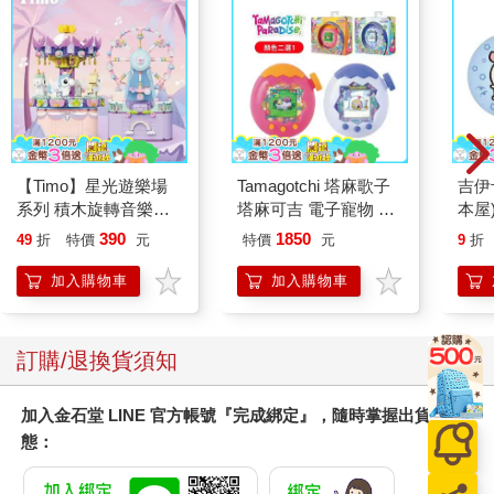
麼老實了……
乾咳幾聲，最後還是零零妖打破了沉默：「蜜桃啊，妳回來
之後專程第一個來見我們，該不會真的是純會面吧？……對了，
九夜呢？不是說你們倆一起出海？」
「一上岸就分開走了，他反正沒目的地，正好隨便逛逛，找
個地方帶帶新收的寵物。」雲千千一笑，老實交代道。
【Timo】星光遊樂場
Tamagotchi 塔麻歌子
吉伊
系列 積木旋轉音樂盒
塔麻可吉 電子寵物 樂
本屋
「寵物！？」這下其他人也來了興趣。
禮物
園系列（熱帶橙果／極
390
1850
49
折
特價
元
特價
元
9
折
地冰雪）
寵物，大家都知道是個怎麼回事，好的寵物蛋有多難得更是
加入購物車
加入購物車
眾所周知。正因為如此，所以九夜這麼挑剔的人居然也簽了讓他
覺得滿意的寵物，並且現在正在積極培養的事情，也就異常的吸
引大家的注意了。
訂購/退換貨須知
雲千千隨意的點了點頭，一想起開寶箱的事情，她的心到現
加入金石堂 LINE 官方帳號『完成綁定』，隨時掌握出貨動
在還是一抽一抽的痛。
態：
鬱悶了一會兒後，雲千千憂鬱的道：「是我們在寶藏岩穴開