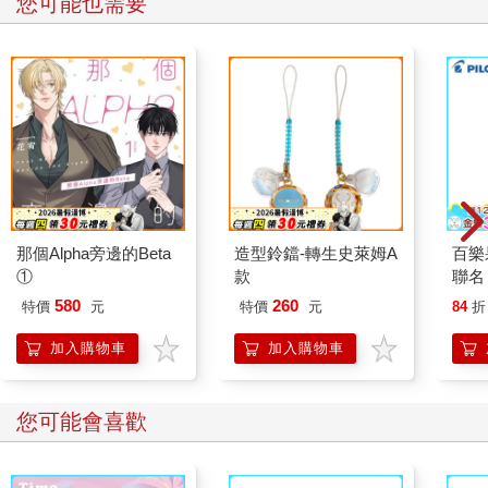
您可能也需要
手，憑一己之力扭轉局面，把人家從困境中撈出來。這是費了多
少心思的工夫啊！結果呢？人家一個懷疑就把她和九夜都給踹
了。
而無常這面癱別的也不會，唯一拿得出手的就是情報分析、
資料收集等等邏輯運算方面的特長。比起自己的八面玲瓏、圓融
通達，這點本事明顯就不夠看嘛！一葉知秋為毛會這麼沒眼
光！？……雲千千很是費解，同時也很是委屈。
無常再瞥一眼過去，彷彿已經看穿了雲千千心中所想一般，
那個Alpha旁邊的Beta
造型鈴鐺-轉生史萊姆A
百樂果
淡淡開口道：「其他不敢說，起碼我信用和人品好……」
①
款
聯名
580
260
「……」雲千千黑線無語默然。
特價
元
特價
元
84
折
加入購物車
加入購物車
其他人冷汗無語默然。
無常哥哥，雖然你說的是實話，但是實話傷人啊！你能不能
您可能會喜歡
在這水果聽不到的時候私下這麼評價！？你就非得當著人家的
面，讓人家把自己記恨上才算舒坦嗎！？……七曜幾人都覺得很
刺激，同時也很佩服無常的勇氣，大家都不敢說的話，也就他這