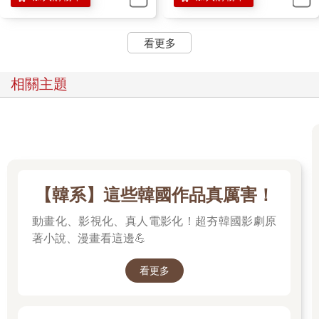
秘組織裡專門負責帶話的那些風騷酷哥。
看更多
雲千千翻了個白眼，看白痴兒童般看了那小隊長一眼，隨後
她抄起通訊器，一條訊息就飛去了晃哥那邊：「晃哥啊我蜜
桃……剛剛出關。對！……聽說你家老大找我有事？……他現在
相關主題
就在你身邊啊？那正好，問問他到底有什麼事，我現在忙著呢，
估計沒空專程跑去見他……」
小隊長站在雲千千面前冷汗直冒，想都想不通這人怎麼就不
按牌路來出牌，他本來以為對方會跟自己這個負責帶話的人商
量，去或不去也是直接告訴他……沒想到人家硬是比自己要風騷
得多，直接發了訊息給晃哥。
【韓系】這些韓國作品真厲害！
這樣自己帶話到底還有什麼意義！？小隊長很迷茫也很無
動畫化、影視化、真人電影化！超夯韓國影劇原
助，感覺自己特意帶了這麼一隊人天天來海邊守著簡直就是吃飽
著小說、漫畫看這邊💪
了撐著。
十分鐘後，雲千千和晃哥終於通完話了。
看更多
她聽了個大概，都不是什麼大事，就是些雞毛蒜皮。其中唯
一值得關注的，就是晃哥家的團長因為錯接任務，失敗後導致公