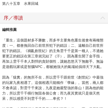
第八十五章 水果回城
序／導讀
編輯推薦
「重生」這個題材多不勝數，而多半主要角色重生後會有兩種態
度：一、都會挽回自己前世所犯下的錯誤；二、遠離自己前世所
犯下的錯誤。《禍亂創世紀》的主角雲千千是第一種人，不過她
要更正的錯誤在第三章就完結了（汗）。因為重生開了金手指，
再加上雲千千本人剽悍的貪財個性，讓她忽悠天下無敵手。無論
是遊戲玩家或是智腦NPC，都被她強大的氣場給搞得天下大亂。
因為「猿糞」的無所不在，所以雲千千跟前世《創世紀》中最強
的玩家九夜相遇了。這個相遇只能稱作「孽緣」。當然，兩人都
不會承認，對雲千千來說，九夜是她最堅強的靠山！因為他的能
力，所以雲千千橫行無阻各個公會；而九夜其實就只是個天然
呆，所以感受不到雲千千的……卑劣？！