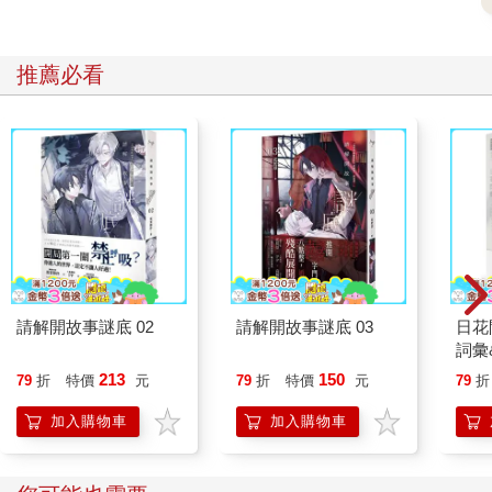
傭的七曜等人見面。
「一葉知秋和龍騰要是知道妳這個消息的話，他們一定會高
推薦必看
興死的！」
聽說了雲千千剛登岸就遇到的事情之後，無常淡淡的推了推
眼鏡道：「他們最近正打得不可開交，雖然說兩人都不怕那個第
三公會，但畢竟人家還是有正牌競爭實力的唯一公會。嘴上雖然
不說，其實我知道一葉知秋還是很緊張的……」
「無常哥哥又開始習慣性分析了，小心把身邊人給嚇著，畢
竟沒幾個人會喜歡隨時隨地被人窺穿心事。」雲千千撇了撇嘴，
說了句看似與現場不相關的話出來。
請解開故事謎底 02
請解開故事謎底 03
日花
無常瞥了雲千千一眼，再推眼鏡又開口：「放心，一葉知秋
詞彙
不僅不怕，還主動邀請我和他簽了長約……」
213
150
79
折
特價
元
79
折
特價
元
79
折
「靠！真是瞎了眼了！」還沒等聽完，雲千千已經忍不住忿
加入購物車
加入購物車
忿的罵出聲來。
所以說這世界不公平來著。她幫人家往公會裡拉進了許多高