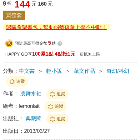
144
9
折
元
160
元
買整套
認購希望書包，幫助弱勢孩童上學不中斷！
5
預計最高可得金幣
點
?
100累1點 4點抵1元
HAPPY GO享
折抵無上限
分類：
中文書
＞
輕小說
＞
華文作品
＞
奇幻/科幻
追蹤
作者：
凌舞水袖
追蹤
繪者：
lemonlait
追蹤
出版社：
典藏閣
追蹤
出版日：
2013/03/27