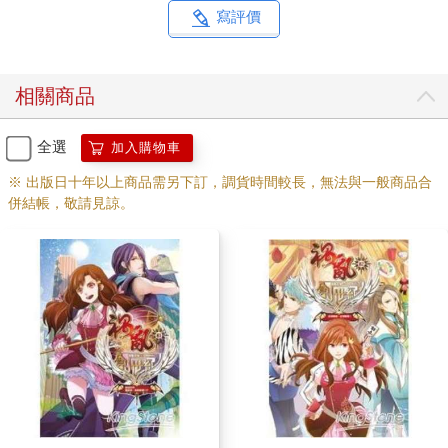
寫評價
※ ※ ※
「蜜桃多多！」
相關商品
「哈？」剛剛登岸的雲千千茫然回頭，十分疑惑的看著自己
面前站著的一隊伍人。她近月來都在海外，怎麼彷彿名氣又在不
全選
加入購物車
知不覺中增大了的樣子？
※ 出版日十年以上商品需另下訂，調貨時間較長，無法與一般商品合
併結帳，敬請見諒。
看到雲千千應聲，這一隊伍人立刻知道了自己叫的人沒錯。
於是當先喊人的那個疑似隊長的玩家，立刻咬牙切齒的加了一
句：「果然是妳！」
「有話快放！」雲千千立刻提高警惕，打起十二分精神，順
便還把自己的法杖給召了出來。
「不是我們找妳！」那個小隊長似的人繼續磨牙，語氣恨恨
的道：「是我們團長找妳有事！」
「他來還是我去？給多少出場費？」雲千千保持警惕又問。