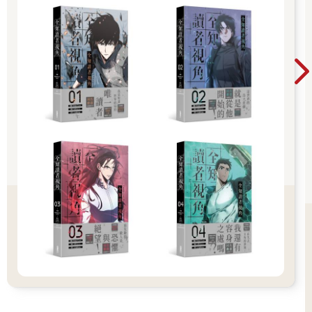
會重新被降回傭兵團的事情了。
除非是重新換一個帳號角色另建公會，否則在任務完成之
前，這個會長暫時就只能是團長了。
晃哥的意思，大概就是希望已經出山的雲千千能夠跨刀前去
幫忙，除了因為她鬼點子多、消息靈通以外，更重要的一點是，
因為那個任務發布的NPC與天堂行走有關係。晃哥認為，就算單
是衝著雲千千的面子，天堂行走應該也會稍微幫他們一把。
因此，晃哥的意思就是雲千千非來不可。也許是因為他表達
能力不好，再或者就是周圍人的理解出了問題，這麼一句話被說
出去之後，大家竟然一致理解成了「雲千千和這個任務有關係，
就是因為她，事情才會變糟……」的這麼一個意思……
於是，小隊長剛才的生硬惡劣態度也可以理解了。
和晃哥約好了面談的時間後，雲千千先發了個訊息給天堂行
走，大概說了下事情的經過，再預約了對方的空檔。等做完這一
連串的事情之後，她這才出發去和許久不見並正在被一葉知秋僱