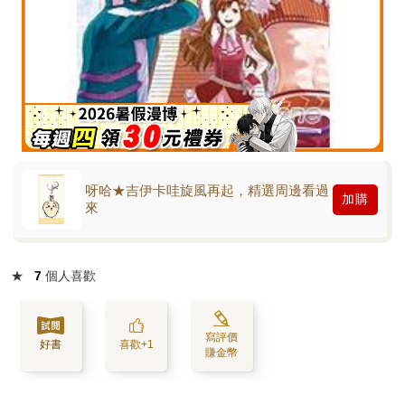
呀哈★吉伊卡哇旋風再起，精選周邊看過
加購
來
★
7
個人喜歡
寫評價
好書
喜歡+1
賺金幣