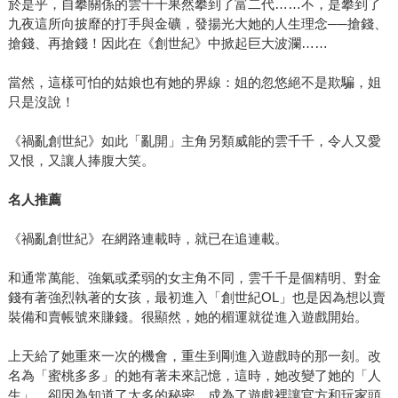
於是乎，自攀關係的雲千千果然攀到了富二代……不，是攀到了
九夜這所向披靡的打手與金礦，發揚光大她的人生理念──搶錢、
搶錢、再搶錢！因此在《創世紀》中掀起巨大波瀾……
當然，這樣可怕的姑娘也有她的界線：姐的忽悠絕不是欺騙，姐
只是沒說！
《禍亂創世紀》如此「亂開」主角另類威能的雲千千，令人又愛
又恨，又讓人捧腹大笑。
名人推薦
《禍亂創世紀》在網路連載時，就已在追連載。
和通常萬能、強氣或柔弱的女主角不同，雲千千是個精明、對金
錢有著強烈執著的女孩，最初進入「創世紀OL」也是因為想以賣
裝備和賣帳號來賺錢。很顯然，她的楣運就從進入遊戲開始。
上天給了她重來一次的機會，重生到剛進入遊戲時的那一刻。改
名為「蜜桃多多」的她有著未來記憶，這時，她改變了她的「人
生」，卻因為知道了太多的秘密，成為了遊戲裡讓官方和玩家頭