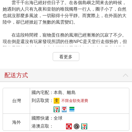
雲千千出海已經好些日子了。在各個島嶼之間來去的時候，
她遇到的人只有九夜和皇朝的唯我獨尊一行人，圈子小了，自然
也就沒那麼多風波，一切顯得十分平靜。而實際上，在外面的大
陸中，卻已經掀起了無數的風雲變幻。
在這段時間裡，寵物蛋任務的風潮已經漸漸的沉寂了不少。
現在倒是還沒有玩家發現所謂的任務NPC是天堂行走假扮的，但
即使是不知道事實，大家也深深的覺得這個任務實在是太耗費心
力，他們確實有點堅持不下去了。
看更多
別的消耗先不說，單說這一陣子浪費的時間，就足足近一個
月。如果這一個月的時間都拿來刷怪的話，那少說增長個一、二
配送方式
十級也是有可能的，畢竟現在遊戲才剛開始，經驗還算好刷，再
加上因為滿遊戲中的玩家都在組任務的關係，刷怪區反而空下來
國內宅配：本島、離島
了不少。
到店取貨：
台灣
不限金額免運費
反應快的人，趁著大家還在做寵物蛋任務時就去搶了刷怪
區，安心的刷著經驗，想趁機超過其他人。而反應慢的那些人，
國際快遞：全球
稍稍一個不留神，才剛看中了練級區就被人搶走了，情景那才叫
海外
一淒慘。
港澳店取：