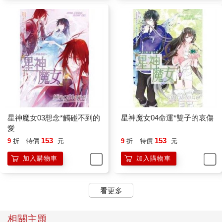
晦的擔憂。
此時，在精靈一族由植物與樹木建造而成的華麗王城內，兩
頭一金一銀的巨龍虛影正逐漸在寬敞的白玉祭壇上顯形。
呼應著即將顯形完畢的巨龍身影，祭壇前方高聳入天的碧色
巨木也閃爍著點點螢光，凝聚成一位絕美女性精靈的形影。
隨著三者的形象越發清晰，那屬於神靈與龍族特有的威壓，
迫使精靈居民們不得不停下手邊的工作，暫時遠離王城中心。
與受到威壓而向外移動的精靈不同，一個身影逆著人流朝王
星神魔女03想念*觸碰不到的
星神魔女04命運*雙子的哀傷
城中心走去。精靈們紛紛對他表示恭敬，並且為他讓出一條道路
愛
來。
153
153
9
折
特價
元
9
折
特價
元
對於眾人的舉動，黑髮精靈臉上原本就平靜無波的神態沒有
加入購物車
加入購物車
任何變化，也沒有因為半空中三大虛影帶來的強烈壓迫感，而讓
腳步有任何停滯。
看更多
「呵呵，既然我族的王也到了，那麼就開始這一次的會議
吧。」
相關主題