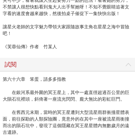
夫可不少，看著就讓人生起要努力一點的想法！看著她的努力，
不禁讓人很想快點看到鬼大人出手幫她呀！不知不覺眼睛追著文
字看的速度會越來越快，然後拍桌子催促下一集快快出版！
讓星火老師的文字魅力帶領大家跟隨故事主角在星星之海中冒險
吧！
《芙蓉仙傳》作者 竹某人
試閱
第六十六章 笨蛋，請多多指教
在銀河系最外圍的冥王星上，其中一處直徑超過百公里的巨
大隕石坑裡頭，斜倚著一座流光閃閃、龐大無比的彩虹巨門。
在舊西元末期，當時的冥王星遭到大型流星雨群衝撞星體表
面，前往探勘的人類探險團，竟意外的在其中一座被流星雨衝撞
而出的隕石坑中，發現了這個隱藏在冥王星星體內無數歲月的遠
古遺跡。