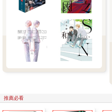
前的協議，我們龍族在這次計畫中，將會使用特殊的大型禁咒攻
擊那守護整個星系的虛空屏障，讓維持屏障的能量大量消耗，加
速下一次的屏障虛弱期提前發生。」
銀龍概略的講述了龍族方的計畫，隨後提出了她最憂心的一
點：「我族長老的預言裡，提及了那與『魔女』息息相關的存在
就是人類中那位被稱作最強惡鬼的男人，我擔心計畫會因他而有
所變化，畢竟我們兩族都沒辦法親自降臨星球執行計畫，不知貴
族對那位人類男子有什麼樣的想法或規劃？」
精靈女神嬌笑出聲：「別擔心，我們精靈族早在與人類戰爭
之時，就在人類身上種下了暗示的種子。只待時機成熟，透過設
定好的啟動方式，原先我們留在人類潛意識裡的暗示便能代替我
們在人類世界中製造混亂；利用人類自身的貪婪散播謠言，必定
能在魔女成長之前，為她還有那頭惡鬼製造無數的麻煩。」
女神對己方的計畫感到萬般自豪，就彷彿那是她自己設想出
來的計畫一樣。
推薦必看
倚靠在巨木旁的黑髮精靈無奈的搖首，對她這種將好處和功