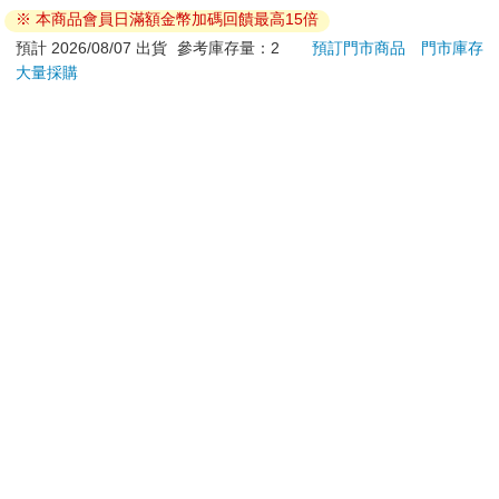
ATM提款機，請不要聽從指示，以免受騙上當！
※ 本商品會員日滿額金幣加碼回饋最高15倍
退換貨須知：
三位光影在敲定針對魔女的計畫以後，便各自消散了形影，
預計 2026/08/07 出貨
參考庫存量：2
預訂門市商品
門市庫存
也一同帶去了那讓人壓抑的喘不過氣的威壓。
大量採購
**提醒您，鑑賞期不等於試用期，退回商品須為全新狀態**
依據「消費者保護法」第19條及行政院消費者保護處公告之
直到那沉重的感覺離開，黑髮精靈才緩緩睜開眼。他看向遙
「通訊交易解除權合理例外情事適用準則」，以下商品購買
遠的行星方向，神情滿是無奈與疲倦。
後，除商品本身有瑕疵外，將不提供7天的猶豫期：
易於腐敗、保存期限較短或解約時即將逾期。（如：生
他嘆息著，那想要說出口的警告卻無能說出。想著此時或許
鮮食品）
已經尋找到魔女的靈魂兄弟，他的眼裡只剩深刻的哀傷。
依消費者要求所為之客製化給付。（客製化商品）
報紙、期刊或雜誌。（含MOOK、外文雜誌）
君兒看著站在卡爾斯身邊，那體態修長，有著一頭純黑色凌
經消費者拆封之影音商品或電腦軟體。
亂短髮的男人。
非以有形媒介提供之數位內容或一經提供即為完成之線
上服務，經消費者事先同意始提供。（如：電子書、電
男人一頭亂髮垂落臉龐，極長的瀏海蓋住鼻梁以上，只能看
見他半張臉的臉部曲線，性感的薄唇上掛著淺淺卻又疏離的笑
子雜誌、下載版軟體、虛擬商品…等）
容。
已拆封之個人衛生用品。（如：內衣褲、刮鬍刀、除毛
刀…等）
他的站姿輕鬆隨意，態度平靜自若，有一種與星盜們粗野豪
若非上列種類商品，均享有到貨7天的猶豫期（含例假
放截然不同的優雅，這樣的矛盾，在他身上卻恰好的融合成一種
日）。
特殊氣質，讓人不自覺的會被他吸引注目光。