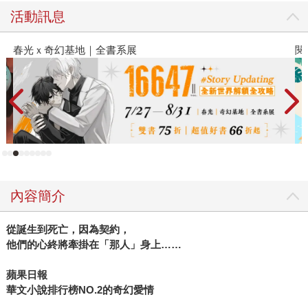
活動訊息
春光ｘ奇幻基地｜全書系展
閱
內容簡介
從誕生到死亡，因為契約，
他們的心終將牽掛在「那人」身上……
蘋果日報
華文小說排行榜NO.2的奇幻愛情