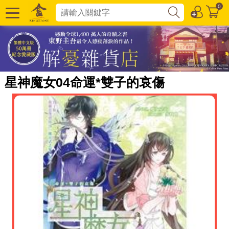
0
星神魔女04命運*雙子的哀傷