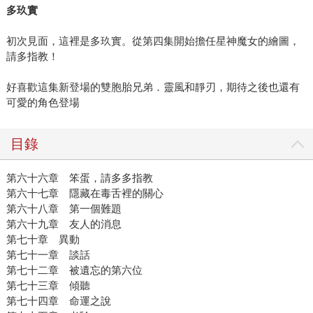
多玖實
初次見面，這裡是多玖實。從第四集開始擔任星神魔女的繪圖，
請多指教！
好喜歡這集新登場的雙胞胎兄弟．靈風和靜刃，期待之後也還有
可愛的角色登場
目錄
第六十六章 笨蛋，請多多指教
第六十七章 隱藏在毒舌裡的關心
第六十八章 第一個難題
第六十九章 友人的消息
第七十章 異動
第七十一章 談話
第七十二章 被遺忘的第六位
第七十三章 傾聽
第七十四章 命運之說