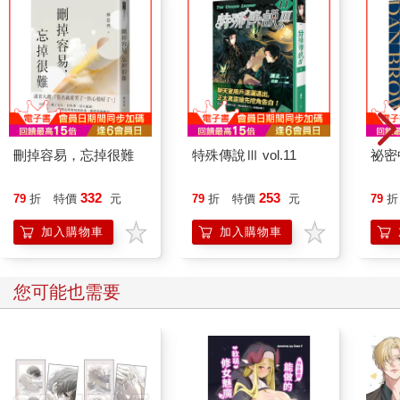
勞全攬在自己身上的行徑似乎難以苟同。
那分明是他的提議……算了，也罷。
兩頭巨龍沉默了一陣。他們透過彼此眼神交會的特殊方式進
行溝通。
「如此甚好，比我們的構想好多了。那麼，這部分就由精靈
刪掉容易，忘掉很難
特殊傳說Ⅲ vol.11
祕密
一族來執行吧。」金龍輕嘆了聲。確實如此，比起他們直接散播
謠言，這種透過人類自己傳遞謠言的方式更能夠煽動人心，由精
靈族負責執行這樣的計畫再好不過。
332
253
79
折
特價
元
79
折
特價
元
79
折
加入購物車
加入購物車
「希望這一次能夠順利完成我族肩負的使命……」銀龍神情
冷淡，眼眸在瞬間閃過一道異樣詭譎的光輝。
您可能也需要
「好在自從我族神靈不再出戰以後，那頭惡鬼就再也沒出現
過了。也幸好當初他嶄露鋒芒之時便鑄下大錯，以至於人類對那
始終守護著世界的人類男人沒有好感。想必他在與我們為敵的同
時，還要面對人類的流言蜚語和抗拒排斥，腹背受敵的他必定在
人類世界過得十分痛苦吧。」
銀龍滿懷惡意的笑著，神情有種報復似的快感。她可以預見