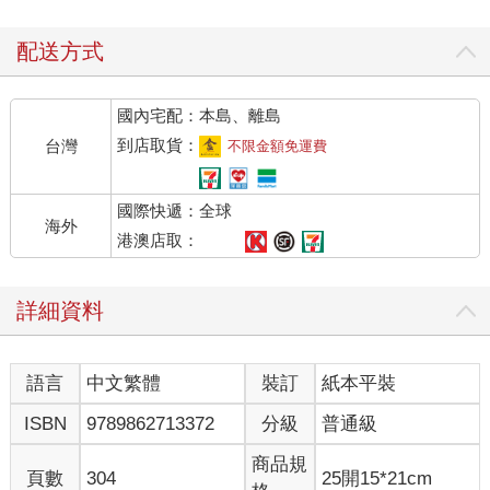
「嗯哪！隨便逛逛！」雲千千腳步不停，如鬼魅般飄忽的竄
到餐廳裡的肉食櫃前，捲走烤肉若干，再「刺溜」一聲竄出，一
配送方式
整套竊食動作如行雲流水般，不知道是練過了多少遍的熟練。
國內宅配：本島、離島
俊美壯男把肩上的木頭放到地上，直起身子對雲千千鄙視的
比了個中指。香蕉的！族裡的魅影技能是多麼稀罕的絕學啊，可
到店取貨：
台灣
不限金額免運費
是一落到這爛水果的手裡，也就是個偷雞摸狗、腳底抹油的猥瑣
技能，看了就踏馬的讓人生氣。
國際快遞：全球
海外
「帥哥啊，族裡有啥任務嗎？」雲千千早不介意族裡人在看
港澳店取：
到自己時，那臉上經常出現的鄙視、失望、悲憤、懊惱、沮喪等
等表情了，逕自啃著肉，笑呵呵的問道。
詳細資料
「要任務？」俊美壯男瞥了她一眼，指指地上的一堆木頭和
旁邊的半成品木棚，「那來幫我搭棚子吧！按進度給獎勵。」
語言
中文繁體
裝訂
紙本平裝
「好的！」雲千千再啃幾口，把其他肉往空間袋裡一丟，捲
ISBN
9789862713372
分級
普通級
捲袖子上前開工，邊幹邊順口問：「我們修羅族也打算開展養殖
業了？您打算餵豬還是養牛啊？前面部分倒是修得不錯，這棚子
商品規
頁數
304
25開15*21cm
看起來應該夠結實！」