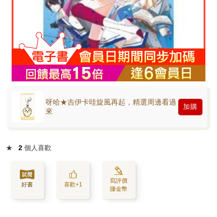
呀哈★吉伊卡哇旋風再起，精選周邊看過
加購
來
★
2
個人喜歡
寫評價
好書
喜歡+1
賺金幣