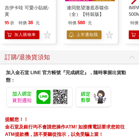
了，拉著那公主直接把生米煮成熟飯先，到時候……咦？人
百樂果汁筆0.5 PURE
520片銀箔拼圖-進擊的
I a
呢！」
聯名 4色組(限量)
巨人A款
手帳
144
550
還有個屁的人！旁邊其他NPC倒是站了不少，不過大家都在
8
折
特價
元
特價
元
特價
認真聽長老講話。剛才講故事的那兄弟已經溜掉了，連聲都沒吭
加入購物車
加入購物車
一下，消失得乾乾淨淨。
雲千千生氣，這簡直是蔑視自己的行為啊！想自己年方正
您可能會喜歡
茂、貌美如花，好說也是嬌滴滴的美少女一個，先不說殷勤討好
吧，起碼也別個個見自己都跟見了鬼似的，跑得比兔子還快
吧！？這不是打擊自己身為美女的自尊心嗎？
一生氣，一上火，雲千千十分不爽的一道雷劈下，正落在長
老面前，把他和其他族人間的那小塊空地上砸了個窟窿出來，還
冒著黑煙。
長老的敘述戛然而止，心生大怒，抬頭正要斥責，一看卻發
現是雲千千，於是愣了愣。
吉伊卡哇 可愛小貼紙-
連同慾望澈底吞噬你
IM
黃
（全）【特裝版】
500