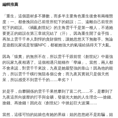
編輯推薦
「重生」這個題材多不勝數，而多半主要角色重生後會有兩種態
度：一、都會挽回自己前世所犯下的錯誤；二、遠離自己前世所
犯下的錯誤。《禍亂創世紀》的主角雲千千是第一種人，不過她
要更正的錯誤在第三章就完結了（汗）。因為重生開了金手指，
再加上雲千千本人剽悍的貪財個性，讓她忽悠天下無敵手。無論
是遊戲玩家或是智腦NPC，都被她強大的氣場給搞得天下大亂。
因為「猿糞」的無所不在，所以雲千千跟前世《創世紀》中最強
的玩家九夜相遇了。這個相遇只能稱作「孽緣」。當然，兩人都
不會承認，對雲千千來說，九夜是她最堅強的靠山！因為他的能
力，所以雲千千橫行無阻各個公會；而九夜其實就只是個天然
呆，所以感受不到雲千千的……卑劣？！
於是乎，自攀關係的雲千千果然攀到了富二代……不，是攀到了
九夜這所向披靡的打手與金礦，發揚光大她的人生理念──搶錢、
搶錢、再搶錢！因此在《創世紀》中掀起巨大波瀾……
當然，這樣可怕的姑娘也有她的界線：姐的忽悠絕不是欺騙，姐