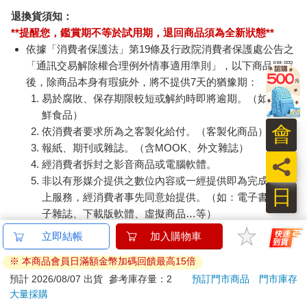
長老還沒回過神來，雲千千已經搶先開口討好：「長老大
IM0
38
580
95
折
特價
元
特價
元
特價
人，許久不見，您還是這麼老當益壯、老樹開花啊！剛才小的在
人群外遠遠旁聽您講話，只覺精神煥發、如醍醐灌頂。如此金玉
加入購物車
上市通知我
良言實在難得，非是如長老您這般有豐富人生累積的人，不然絕
對說不出這麼一番發人深省的話來！」
訂購/退換貨須知
「……」長老默然數秒，良久後才終於站起身來，對著其他
族人一揮手，把不爽的一干人群驅散，接著這才淡淡的瞥了雲千
加入金石堂 LINE 官方帳號『完成綁定』，隨時掌握出貨動
千一眼，「妳出去那麼多日子，還真是一點都沒變。」
會
態：
「好說好說，我這人最大的優點就是念舊。」雲千千不好意
員
思的臉紅，謙虛了一下。
日
長老眉角亂跳，一忍再忍之後才終於沒當場破功。「廢話少
說，妳來我這裡是想問什麼？還是說有什麼要求？」
提醒您！！
金石堂及銀行均不會請您操作ATM! 如接獲電話要求您前往
立即結帳
加入購物車
「長老大人，您這麼說就見外了，難道我看起來很像那種非
ATM提款機，請不要聽從指示，以免受騙上當！
得有事求您的時候才會登門的人嗎？其實我只是單純的因為仰慕
※ 本商品會員日滿額金幣加碼回饋最高15倍
懷念您的風采，所以才想來拜訪探望一下……喂！長老大爺，您
退換貨須知：
預計 2026/08/07 出貨
參考庫存量：2
預訂門市商品
門市庫存
不要這副表情好不好，而且我是客人耶！難道說把客人一個人留
大量採購
**提醒您，鑑賞期不等於試用期，退回商品須為全新狀態**
在屋子外面就是您的待客之道！？」