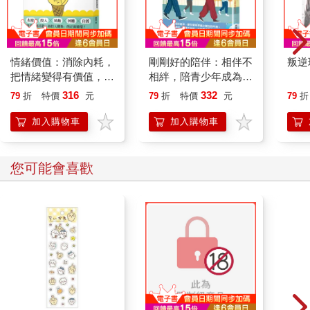
所以說有些強人的思想真是無法理解，別的不說，光兩人從
相識到相戀的過程中，她怎麼聽怎麼覺得似乎是帶了點Ｓ和Ｍ的
色彩……這也太虐了吧！？要是真單單的打個架、交個手就能找
到另一半，那以後大家戀愛可簡單多了，只要找到自己看著順眼
情緒價值：消除內耗，
剛剛好的陪伴：相伴不
叛逆
的人，拖回來打到半死，多揍個幾次自然就可以勾搭成姦……只
把情緒變得有價值，跟
相絆，陪青少年成為想
是不知道事後會不會有警察叔叔來找自己喝茶！？
誰都能自在相處
要的自己
316
332
79
折
特價
元
79
折
特價
元
79
折
「喂！妳怎麼……」正講到感動處的那NPC被打斷了話，瞬
加入購物車
加入購物車
間就不高興的黑著臉回頭，結果一看自己跟前站著的居然是那顆
享譽族內外的水果，頓時無語，把剩下的話都噎了回去。
您可能也需要
「我怎麼？」雲千千茫然的眨眼。
「……沒什麼。」NPC默默無語的抹把汗，悄悄遁走了。
雲千千又站在原地聽了一會長老的演講，把剛才的故事和現
在類似直銷的戰前動員情景一結合，頓時明白，長老這是在為凱
魯爾結婚當天可能會有的戰鬥做準備。
想了想，這水果忍不住又想吐槽，於是邊轉頭邊說話：「大
哥，既然知道凱魯爾結這婚不太平，那你們就別舉行什麼儀式