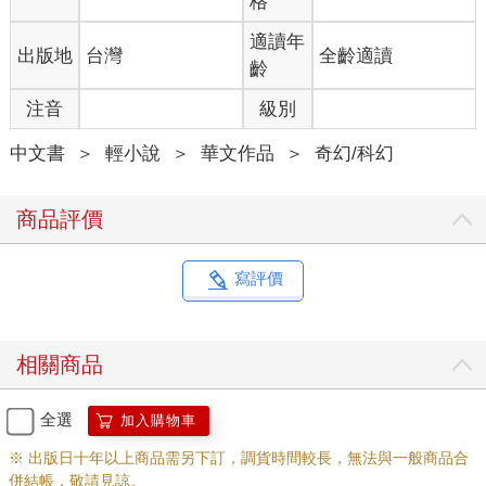
格
「……這是我打算修來當結婚新房的。」俊美壯男面無表情
適讀年
出版地
台灣
全齡適讀
的說。
齡
注音
級別
雲千千聞言，瞬間僵滯數秒，半晌後回過神，接著立即更賣
力的幹起活來，口中若無其事的糾正改口道：「這房子真不錯，
中文書
＞
輕小說
＞
華文作品
＞
奇幻/科幻
看這建材，原木的！看這裝修，田園風！看這面積……呃，看這
地段，修羅族黃金位置啊！」
商品評價
好不容易絞盡腦汁揪出幾點來誇完，雲千千轉過頭去就是一
陣狂抹汗，她頭一次覺得拍馬屁也能讓自己這麼不舒服。
寫評價
俊美壯男「切」了聲，根本沒打算和雲千千拌嘴。他早知道
這爛水果是個什麼性格，別看嘴上一套一套的說得好聽，其實有
用的內容一點兒也沒有，就連真實性也是有待討論的……基本上
相關商品
這女孩說話的時候，當她是在放屁就行，根本不用搭理……
「對了，帥哥你要結婚了啊？」雲千千邊幹著活，邊想起了
全選
加入購物車
另外一個重要的問題。
※ 出版日十年以上商品需另下訂，調貨時間較長，無法與一般商品合
併結帳，敬請見諒。