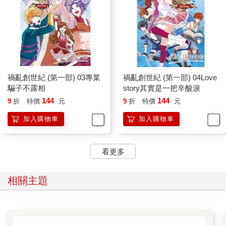
修羅族部落是個小部落，但再小，人家也是部落，該有的職
能NPC和建築一樣不少，比如藥店、武器店啥的，再比如說祭
司、長老啥的……要說整個族裡誰的地位最高、消息最靈通，那
毫無疑問是長老同學。人家德高望重，族裡但凡出點什麼事情，
那肯定是得跟長老報備一下的，大到本族未來規劃發展，小到誰
家後院的母雞多生了個蛋……
禍亂創世紀 (第一部) 03專業
禍亂創世紀 (第一部) 04Love
騙子不露相
story其實是一把辛酸淚
總而言之一句話，要想聽八卦？找長老絕對沒錯！
144
144
9
折
特價
元
9
折
特價
元
加入購物車
加入購物車
一到長老的小屋前，雲千千頓時被人頭攢動的壯觀場面震了
一下。木屋外小小的院子裡坐滿了修羅族人，本來雲千千還覺得
這部落挺小的，沒想到人全聚一起後數數，居然還真有不少位來
看更多
著。
長老坐在木屋門檻上，手邊放著一個酒葫蘆，正一派閒適表
情的對著滿院子的修羅族人侃侃而談：「自從神魔之戰的時候開
相關主題
始，我修羅族就一直以驍勇善戰聞名三界，哪怕是神魔或巨龍都
不敢正面挑釁修羅族。這份超然的尊嚴和敬畏正是我族的榮光，
以無數族人的鮮血和生命堆積起來的不敗榮光……」