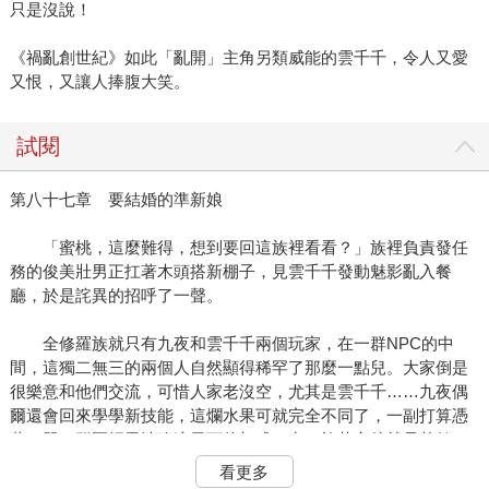
只是沒說！
《禍亂創世紀》如此「亂開」主角另類威能的雲千千，令人又愛
又恨，又讓人捧腹大笑。
試閱
第八十七章 要結婚的準新娘
「蜜桃，這麼難得，想到要回這族裡看看？」族裡負責發任
務的俊美壯男正扛著木頭搭新棚子，見雲千千發動魅影亂入餐
廳，於是詫異的招呼了一聲。
全修羅族就只有九夜和雲千千兩個玩家，在一群NPC的中
間，這獨二無三的兩個人自然顯得稀罕了那麼一點兒。大家倒是
很樂意和他們交流，可惜人家老沒空，尤其是雲千千……九夜偶
爾還會回來學學新技能，這爛水果可就完全不同了，一副打算憑
著一單一群兩招雷法吃遍天下的架式，出了族落之後就是黃鶴一
去不復返，連訊息都沒捎回來過的……
看更多