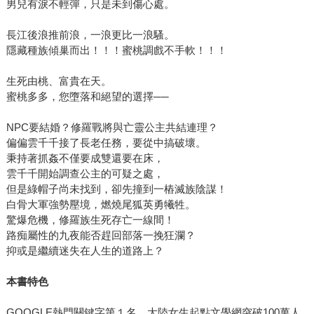
男兒有淚不輕彈，只是未到傷心處。
長江後浪推前浪，一浪更比一浪騷。
隱藏種族傾巢而出！！！蜜桃調戲不手軟！！！
生死由桃、富貴在天。
蜜桃多多，您墮落和絕望的選擇──
NPC要結婚？修羅戰將與亡靈公主共結連理？
偏偏雲千千接了長老任務，要從中搞破壞。
秉持著抓姦不僅要成雙還要在床，
雲千千開始調查公主的可疑之處，
但是綠帽子尚未找到，卻先撞到一樁滅族陰謀！
白骨大軍強勢壓境，燃燒尾狐英勇犧牲。
驚爆危機，修羅族生死存亡一線間！
路痴屬性的九夜能否趕回部落一挽狂瀾？
抑或是繼續迷失在人生的道路上？
本書特色
GOOGLE熱門關鍵字第１名、大陸女生起點文學網突破100萬人