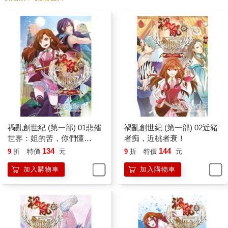
NPC結婚！？她倒是真的很少聽說。
一般遊戲裡NPC的戶口狀態和家庭成分都是固定了的，沒結
婚的NPC們守寡的守寡，打光棍的打光棍，急得抓心撓肺Ｘ火焚
身，人家系統就是死活不讓人登記辦手續。結了婚的則是恰恰相
反，別管家庭多麼不合，黃臉婆那張臉看得多麼疲憊，還是得永
無休止的繼續湊合下去，讓人想想就有種人生無望的絕境末路之
感……
於是這個俊美壯男說他要結婚，想當然的雲千千肯定會覺得
詫異。
禍亂創世紀 (第一部) 01悲催
禍亂創世紀 (第一部) 02近豬
俊美壯男邊搭棚……房子，邊看了雲千千一眼：「新娘身分
世界：姐的苦，你們懂
者痴，近桃者衰！
不簡單，妳別想著搗亂啊！」
嗎！？
134
144
9
折
特價
元
9
折
特價
元
加入購物車
加入購物車
「……」本來沒那心思，被他這麼一說，她還真想搗亂
了……
搭完棚子，雲千千百無聊賴的在修羅族裡到處亂逛，順便打
量過往族人，準備抓個口風不嚴的傢伙出來，好套點關於俊美壯
男他媳婦的個人資訊。