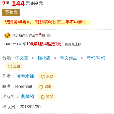
144
9
折
元
160
元
買整套
認購希望書包，幫助弱勢孩童上學不中斷！
5
預計最高可得金幣
點
?
100累1點 4點抵1元
HAPPY GO享
折抵無上限
分類：
中文書
＞
輕小說
＞
華文作品
＞
奇幻/科幻
追蹤
作者：
凌舞水袖
追蹤
繪者：
lemonlait
追蹤
出版社：
典藏閣
追蹤
出版日：
2013/04/30