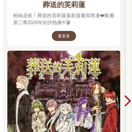
雲千千隨便找個空位鑽進去站著，拉來身邊一個NPC問道：
葬送的芙莉蓮
「大家來這麼齊，今天這是怎麼了？」
粉絲必收！葬送的芙莉蓮最新漫畫與周邊❤️動畫
NPC頭也不回的答道：「妳難道沒有注意聽廣播？」
第二季2026年好評熱播中🎬
「……沒有。」廣播？香蕉的！一個隱世種族有個毛的廣
看更多
播！大哥，做隱士也做得專業點好嗎！？
「那凱魯爾要結婚了妳總知道吧？」
凱魯爾是俊美壯男的名字。
「哦，這個倒是知道！」雲千千剛從「新房」的建築工地現
場趕過來的，怎麼可能不知道？自己還在搭牆的時候預留了一片
可以抽出來的活木，打算等結婚當天去現場觀摩下洞房，研究一
下NPC之間到底有沒有夫妻生活……
「知道就好說了！凱魯爾的新娘是我們修羅一族的死對頭種
族，而且還是公主的身分。凱魯爾婚禮當天，那一族的人肯定要
來大鬧一場，甚至是血洗婚禮現場，把喜事變喪事也不是不可能