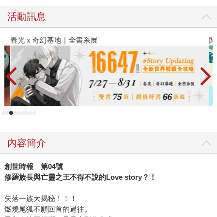
活動訊息
春光ｘ奇幻基地｜全書系展
閱
內容簡介
創世時報 第04號
修羅族長與亡靈之王不得不說的Love story？！
失落一族大揭秘！！！
燃燒尾狐不願回首的過往。