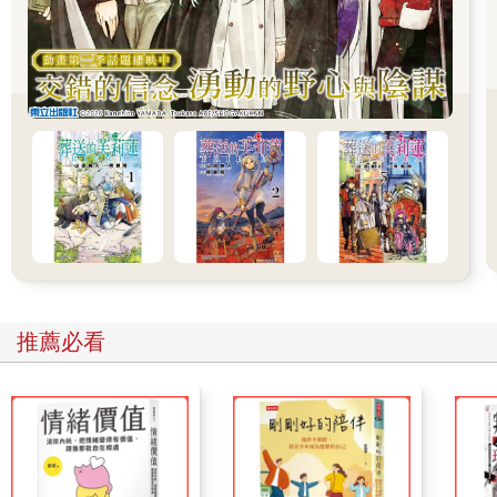
的事情……」
接下來，這位NPC就講了一個俗套到讓雲千千想打呵欠的故
事。
在神魔大戰的時期中，有許多種族都被牽扯進了戰鬥中，這
些種族有的互為盟友，有的則是互為仇敵。而修羅族最大的死對
頭種族就是傳說中的亡靈一族。
故事就發生在兩族爭鬥的時候，主人公自然是修羅族的俊美
壯男凱魯爾以及亡靈一族的公主瑟琳娜。當年兩族爭鬥時，凱魯
爾因為其武力強大、勇猛善戰而任衝鋒將領一職；而亡靈一族的
地位是按實力劃分，實力最高的是王族，其次是領主，再接下來
才是其他法師。瑟琳娜身為公主，自然也是一方統帥。
推薦必看
一對狗男女在戰場相遇，初時是針鋒相對，結果打著打著，
幾次血戰交手，大家誰也奈何不了誰，到最後居然越打越惺惺相
惜；再接著，一個不小心就摩擦出了愛的火花……
雲千千聽得冷汗淋漓，抹了抹額頭問：「用哪裡摩擦的？」