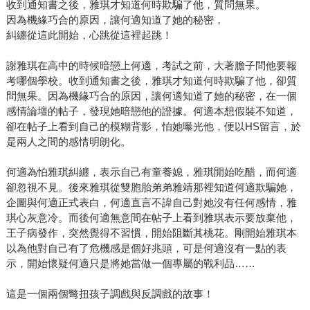
收到通知書之後，雅琪才知道何時欺騙了他，質問無果。
因為機緣巧合的原因，讓何適知道了她的秘密，
糾纏從這此開始，心跳從這裡起跳！
謝雅琪在高中的時候暗戀上何適，考試之前，大著膽子問他要報
考哪個學校。收到通知書之後，雅琪才知道何時欺騙了他，卻質
問無果。因為機緣巧合的原因，讓何適知道了她的秘密，在一個
感情論壇的帖子，發現她暗戀他的證據。何適本想假裝不知道，
卻在帖子上看到自己的模糊背影，怕她曝光他，便以HS留言，於
是兩人之間的感情明朗化。
何適為怕雅琪糾纏，表示自己有童養媳，雅琪開始吃醋，而何適
卻忽視不見。後來雅琪從雙胞胎弟弟雅靖那裡知道何適欺騙她，
企圖與何適正式表白，何適直言不諱自己對她沒有任何感情，雅
琪心灰意冷。而後何適無意間在帖子上看到雅琪表示要放棄他，
王子病發作，突然覺得不習慣，開始阻斷其桃花。剛開始雅琪本
以為他對自己有了危機感是個好兆頭，可是何適沒有一點的表
示，開始懷疑何適只是將她當做一個專屬的戰利品……
這是一個兩個彆扭孩子調戲與反調戲的故事！