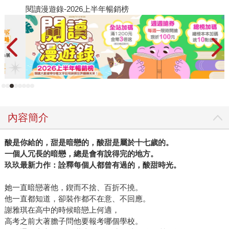
閱讀漫遊錄-2026上半年暢銷榜
飢
內容簡介
酸是你給的，甜是暗戀的，酸甜是屬於十七歲的。
一個人冗長的暗戀，總是會有說得完的地方。
玖玖最新力作：詮釋每個人都曾有過的，酸甜時光。
她一直暗戀著他，鍥而不捨、百折不撓。
他一直都知道，卻裝作都不在意、不回應。
謝雅琪在高中的時候暗戀上何適，
高考之前大著膽子問他要報考哪個學校。