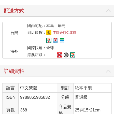
起身帶著些討好的笑意，「我來替你擦。」
「用不著。」何適淡淡拒絕，將毛巾往旁邊的椅背上隨意一丟，
配送方式
「收拾好東西，我送你回去。」
「外面的雨下得那麼大……」謝雅琪沉吟一聲，又快速地接下
國內宅配：本島、離島
話，「而且我第一次來這兒。」
「走吧。」何適忽略她的話語，從電腦桌上抓起車鑰匙，輕鬆提
到店取貨：
台灣
不限金額免運費
起她的行李就往外走。
「何適！」謝雅琪快步走上前去，站在他的身後，「你還沒有回
國際快遞：全球
答我，為什麼你騙我？」
海外
他抬起左手，看了一下腕表，「現在一點半鐘，我讓人給你買了
港澳店取：
兩點的票，再不走就來不及了。」
他敷衍她！
詳細資料
不過，他敷衍她也不是一次兩次了。謝雅琪也不知道自己到底是
瞎了哪隻眼睛，居然看上了他。那個時候高一，有一天她從廁所
裡出來回教室，一邊走一邊用面紙擦拭著自己的手，突然就瞥到
語言
中文繁體
裝訂
紙本平裝
前面拐角處有一個男孩，探出半個身子，恍若是在看她，又彷彿
不在看她，邪氣地勾唇一笑，又帶著幾分俏皮的孩子氣。她的腦
ISBN
9789865935832
分級
普通級
袋轟一聲就停滯住了，視線再也離不開他，這是怎樣一張精雕細
琢的臉，膚色白皙，雙鳳眼，眼梢微挑，明亮的雙眸如同漆黑的
商品規
頁數
368
25開15*21cm
深潭深不見底，鼻樑挺直，唇色是健康的粉色，真是一個漂亮的
格