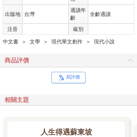
男孩。還想看第二眼，他已經消失無蹤，只記得他穿著一件淡藍
色的外套。
適讀年
出版地
台灣
全齡適讀
第二次見到他，是因為雙胞胎弟弟讓她一起搬礦泉水。搬完之
齡
後，她本欲離開，卻輕易認出了在籃球賽上三步上籃的他，動作
注音
級別
瀟灑輕巧，不過一個簡簡單單的動作，帥氣得幾乎讓人窒息。她
只是遠遠地看著，雙手彷彿被麻痺了一般抬不起來，握不成拳。
中文書
＞
文學
＞
現代華文創作
＞
現代小說
對於那些女生的尖叫聲，她是充耳不聞，整個世界中只有他。那
是她第一次看完一場籃球賽。
若是第一次愛上的是他的顏，那麼第二次愛上的便是他的形。
商品評價
愛情就跟別人地裡的蘿蔔似的，不可自拔。一見何適誤終生，就
那麼短暫的兩瞥，她將自己的心賠進去了。
謝雅琪站在原地不動，因為靠得近，還能聞得到他身上淡淡的沐
寫評價
浴乳的香味，心情不自禁地怦怦跳了起來。
「謝雅琪，再遲就真的誤車了。」何適見她磨磨蹭蹭的，有些不
耐煩地轉身瞪她，要不是看在她是女生的份上，他鐵定上前用手
相關主題
抓著她的脖子了。
「走就走。」她嘀咕了一聲，從他旁邊擦身而過，故意甩了甩頭
髮。從其他人的口中知道他喜歡長髮女生，她才將頭髮養了起
來，在上個星期去美髮店做了一個微卷，這次來不僅是為了問他
那個問題，也是為了炫耀一下自己的新髮型。她見他連正眼不打
人生得遇蘇東坡
算瞧她，臉上又浮現出些不甘和委屈，繼續嘀咕著，「這個城市