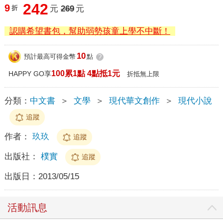
242
9
折
元
269
元
認購希望書包，幫助弱勢孩童上學不中斷！
10
預計最高可得金幣
點
?
100累1點 4點抵1元
HAPPY GO享
折抵無上限
分類：
中文書
＞
文學
＞
現代華文創作
＞
現代小說
追蹤
作者：
玖玖
追蹤
出版社：
樸實
追蹤
出版日：
2013/05/15
活動訊息