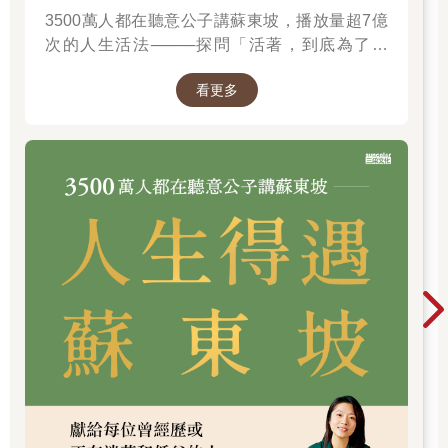
3500萬人都在聽意公子講蘇東坡，播放量超7億
又不是你的，憑什麼讓我說走就走。」
「你說什麼？」何適沒有聽清楚她在說什麼，皺著眉頭問了一
次的人生活法────探問「活著，到底為了什
句。
麼？」────
「我幹嘛告訴你？」
看更多
高考之後，她打電話問他會去哪個學校，他淡淡道，可能是W大
學吧。就因為這個可能，她放棄了到外地讀書的想法，心甘情願
地報了離家很近的W大學，開學的第一天，她在學校到處尋找著
他的影子，事後卻從其他同學的口中得知他去了H市，那一刻她
恨不得將全身的力氣都發洩到他的身上。這次趁著十一長假，特
地乘了五個小時的車過來找他質問，但更多的原因是想他了。
他聽到她的質問，滿不在乎地笑了笑，「這麼幼稚的問題，我為
什麼要回答你？」
她的心一時冷如冰窖。他從來就是這樣對待女生，特別是犯花癡
的女生，而她就是這麼多人中的一個。恰巧天空不作美，突然烏
雲密佈，傾盆大雨從天而降。他是有紳士風度的男孩，唯一的一
把傘全部遮在她的身上，自己被淋了個濕透。
因為她人不生地不熟，又因為他需要換洗一身衣物，所以她才有
機會來到他的公寓。到了之後，他馬上給他的朋友打了個電話，
自作主張地替她買了兩點鐘的票，說是時間一到就送她走。
「喂？雅靖，你晚上七點鐘去客運中心接你姐姐。嗯，好，掛