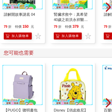
樣，一戳就破。
那天，何適從候車室出來之後，臉色很臭。
謝雅琪回到W市已經是晚上七點，雙胞胎弟弟謝雅靖已經在停車
請解開故事謎底 04
腎臟求救中：真希望
請解
場等她。見到她的時候，接過她的行李一臉不悅，「我說謝雅
40歲之前洪永祥醫師
琪，你沒事找事跑到H市幹什麼啊？吃飽了撐著。」
就告訴我這些事
150
379
79
折
特價
元
79
折
特價
元
79
折
謝雅靖是謝雅琪的雙胞胎弟弟，因為遲了四十分鐘來這個世界，
只能屈就做個弟弟，心裡不服氣了，於是兩人從小打到大。小時
加入購物車
加入購物車
候他天天被謝雅琪按在地上揍，揍得鼻青臉腫的，青春期後，因
為身高體力上的佔優勢才免遭毒手。
「見老同學唄。」謝雅琪跟在謝雅靖旁邊走著，因為心情不好，
您可能也需要
就隨意地哼了兩句。
「小小年紀就想著私奔哪，媽知道了還不打死你。」謝雅靖的語
氣涼涼的，「我早給你探過消息了，人家何適對你沒有想法，你
別自討沒趣。」
謝雅琪悶悶的不吭聲，想著原先自己是不是邪魔入侵，才會突然
做出那種勇敢的事來，坐那麼久的車去H市見他。
「你到底是喜歡他什麼？他就長得好看，好看不管用啊，他的脾
氣可是夠差的。」謝雅靖嘁了一聲，語氣中帶了些輕諷，「高三
那年，他不是將我們學校的方老大給弄進醫院了嗎，方老大那樣
的他都敢打。」
【PUGO】聰明書包
Disney【俏皮維尼】
百樂
「姓方的那個，就是欠扁，被人打了活該。」