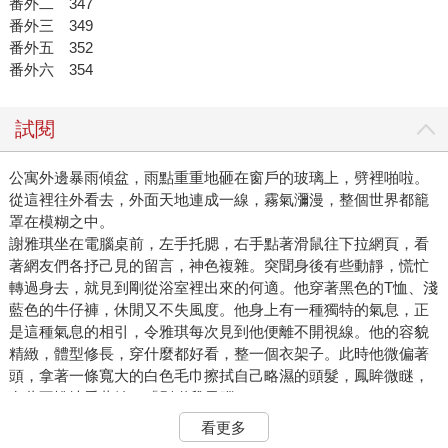
番外二 347
番外三 349
番外五 352
番外六 354
試閱
公寓外邊暴雨傾盆，雨點重重地砸在窗戶的玻璃上，劈裡啪啦。
從這裡往外看去，外面天地連成一線，霧氣瀰漫，整個世界都籠
罩在模糊之中。
謝雅琪坐在電腦桌前，左手托腮，右手點著滑鼠往下拉網頁，看
著網友們各抒己見的留言，神色複雜。突聞身後有些動靜，慌忙
轉過身去，就見到剛從浴室裡出來的何適。他穿著黑色的T恤、淺
藍色的牛仔褲，休閒又不失風度。他身上有一種獨特的氣息，正
是這種氣息的相引，令雅琪每次見到他便離不開視線。他的容貌
精緻，體型修長，穿什麼都好看，整一個衣架子。此時他微偏著
頭，拿著一條寬大的白色毛巾擦拭自己略濕的頭髮，鳳眸微瞇，
有些不悅地看著她，「別碰我電腦。」
看更多
謝雅琪微微一愣，忙轉身將網頁關掉，順便清除掉網頁紀錄，站