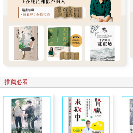
了。」何適一邊開車一邊打了個電話給謝雅琪的弟弟。
謝雅琪看著窗外的茫茫雨霧，輕輕地咬著唇，想著屬於她自己的
心事。他明明不喜歡她，可是還是很照顧她。她的心裡明明不開
心，卻還是覺得有一點點的甜。
「我送你進去。」何適拿遞了一把傘給她，面無表情地下車到後
車廂中拿下她的行李，領著她去了候車室，他將行李放到她的旁
邊，「還有兩分鐘就驗票了，到W市的，看清楚再上車。到的時
候雅靖會去接你。」
他極少跟她說這麼多的話，雅琪覺得安慰了一些。可此時的她是
真的生氣，笑不出來，一雙黑漆漆的眼睛陰測測地看著他，一如
外面的天氣。
何適看著她這副樣子，語氣一如先前那般森冷，「人送到了，那
推薦必看
我先走了。」
「等一下。」謝雅琪坐在椅子上看著他，仰起頭來，張了張嘴。
「什麼？」
謝雅琪還是張了張嘴，臉上出現一種痛苦的神色。
「嗯？」何適微微皺眉，傾下身子。
就在這個時候，謝雅琪一把摟住他的脖子，然後快速地在他臉上
親了一口。緊接著在他還沒有反應過來的時候，帶著自己的行李
逃之夭夭。她不是大膽，只是突然有了勇氣，而勇氣就跟泡泡一