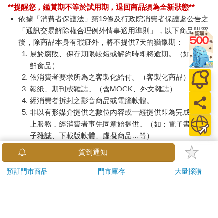
越甲可吞吳……」
**提醒您，鑑賞期不等於試用期，退回商品須為全新狀態**
雅靖得意用曲調編著古話，話還沒有說完，謝雅琪惱羞成怒，全
依據「消費者保護法」第19條及行政院消費者保護處公告之
身的氣血都已經上湧，對著他的大腿就是狠狠一拍，這一巴掌下
「通訊交易解除權合理例外情事適用準則」，以下商品購買
去聲音特別清脆，「混蛋。」
後，除商品本身有瑕疵外，將不提供7天的猶豫期：
兩人回到家，謝媽媽已經做好了飯菜，「回來了啊？琪琪，你們
易於腐敗、保存期限較短或解約時即將逾期。（如：生
今天去了漁民島玩，累不累？有沒有吃海鮮﹖」
鮮食品）
「啊？」謝雅琪看到雅靖對她眨了眨眼，點了點頭，「哦，還
依消費者要求所為之客製化給付。（客製化商品）
好。」
報紙、期刊或雜誌。（含MOOK、外文雜誌）
謝雅琪看到媽媽還想問什麼，忙問道，「今天做了什麼好吃的﹖
經消費者拆封之影音商品或電腦軟體。
好香。」
非以有形媒介提供之數位內容或一經提供即為完成之線
「吃飯吃飯，餓死了。」謝雅靖說道。
兩人吃了飯之後，謝雅琪去房間洗了個澡，又開了電腦。想想不
上服務，經消費者事先同意始提供。（如：電子書、電
對勁，又跑去謝雅靖的房間，他正在玩魔獸組隊打怪，沒空理
子雜誌、下載版軟體、虛擬商品…等）
她，她不死心地扯著他的領子搖晃，憋屈著一張臉，誰欺負了她
已拆封之個人衛生用品。（如：內衣褲、刮鬍刀、除毛
貨到通知
似的。
刀…等）
「煩死了，別影響我。」謝雅靖拿腳踹她。
若非上列種類商品，均享有到貨7天的猶豫期（含例假
預訂門市商品
門市庫存
大量採購
「小靖！」謝雅琪吼了他一聲，「我很不高興！」
日）。
雅靖心想，早知道就裝什麼都不知道好了，現在她倒好，為了這
辦理退換貨時，商品（組合商品恕無法接受單獨退貨）必須
麼點破事來煩自己。他不耐煩地揮了揮手，「就你那點心思，我
是您收到商品時的原始狀態（包含商品本體、配件、贈品、
沒有興趣到處說。我現在知道是知道了，等會兒拉把屎，什麼都
保證書、所有附隨資料文件及原廠內外包裝…等），請勿直