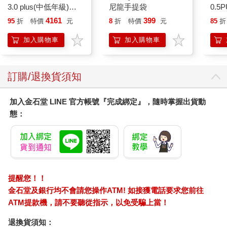
3.0 plus(中低年級)雪
尼龍手提袋
0.5
「他還有一堆的風流帳，以前高二段的那個校花不是為了他跳
紫 全新進化玩美上市
量)
4161
399
樓？」
95
折
特價
元
8
折
特價
元
85
折
「這個事是謠傳！」
加入購物車
加入購物車
「嘖嘖，就你這德行，還見不得我說他不好了。」謝雅靖招了一
輛計程車，繼續教訓，「女孩子家的也不矜持點，這樣跑過去你
當什麼意思？被人趕回來了吧，還得讓我三更半夜地過來接
訂購/退換貨須知
你。」
「謝雅靖，你行了啊，別招惹我。」
可能是從小就被謝雅琪壓搾慣了，雅靖還真不敢招惹她。他這個
加入金石堂 LINE 官方帳號『完成綁定』，隨時掌握出貨動
姐姐年紀輕輕，倒是提早進了更年期。他們家奉行男子窮養，女
態：
子富養，一個個地都疼著她，這德行還不是給寵出來的，自己這
個當弟弟的，從小有什麼吃的都不得不讓著她。
「小靖。」
「叫我哪？」謝雅靖哼了一聲，不是讓我不要招惹你嗎？
「我沒喜歡他，就是去看看他。」雅琪自省自己這脾氣發得無緣
無故地，又重申了一下自己的立場。
提醒您！！
「別發神經，喜歡就喜歡，跟我遮掩什麼啊，怕我真告訴媽你早
金石堂及銀行均不會請您操作ATM! 如接獲電話要求您前往
熟﹖不怕告訴你，你的祕密我可清楚了，昨天我電腦拿去修了，
ATM提款機，請不要聽從指示，以免受騙上當！
用了你的，該看的不該看的我都看過了。有志者呀，事竟成；破
釜沉舟，百二秦關終歸楚；苦心人呀，天不負；臥薪嚐膽，三千
退換貨須知：