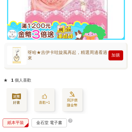
呀哈★吉伊卡哇旋風再起，精選周邊看過
加購
來
★
1
個人喜歡
寫評價
好書
喜歡+1
賺金幣
?
紙本平裝
金石堂 電子書