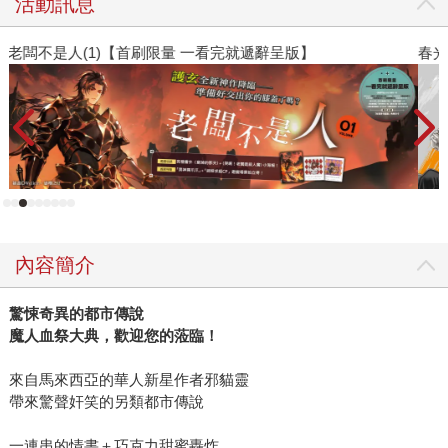
活動訊息
春光ｘ奇幻基地｜全書系展
閱
內容簡介
驚悚奇異的都市傳說
魔人血祭大典，歡迎您的蒞臨！
來自馬來西亞的華人新星作者邪貓靈
帶來驚聲奸笑的另類都市傳說
一連串的情書＋巧克力甜蜜轟炸，