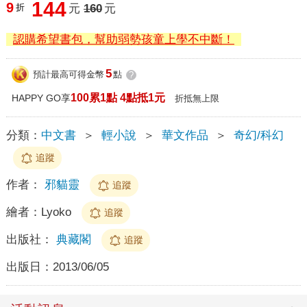
144
9
折
元
160
元
認購希望書包，幫助弱勢孩童上學不中斷！
5
預計最高可得金幣
點
?
100累1點 4點抵1元
HAPPY GO享
折抵無上限
分類：
中文書
＞
輕小說
＞
華文作品
＞
奇幻/科幻
追蹤
作者：
邪貓靈
追蹤
繪者：
Lyoko
追蹤
出版社：
典藏閣
追蹤
出版日：
2013/06/05