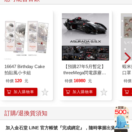
16647 Birthday Cake
【預購27年5月暫定】
蝦米
拍貼風小卡組
threeMega閃電霹靂車
口罩
VA Hi-SPEC UNITED
120
16980
特價
元
特價
元
特價
阿斯拉 G.S.X RS
SIREN 黑色限定
加入購物車
加入購物車
訂購/退換貨須知
加入金石堂 LINE 官方帳號『完成綁定』，隨時掌握出貨動