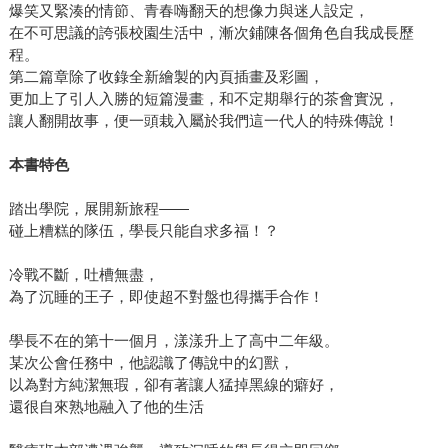
爆笑又緊湊的情節、青春嗨翻天的想像力與迷人設定，
在不可思議的誇張校園生活中，漸次鋪陳各個角色自我成長歷
程。
第二篇章除了收錄全新繪製的內頁插畫及彩圖，
更加上了引人入勝的短篇漫畫，和不定期舉行的茶會實況，
讓人翻開故事，便一頭栽入屬於我們這一代人的特殊傳說！
本書特色
踏出學院，展開新旅程——
碰上糟糕的隊伍，學長只能自求多福！？
冷戰不斷，吐槽無盡，
為了沉睡的王子，即使超不對盤也得攜手合作！
學長不在的第十一個月，漾漾升上了高中二年級。
某次公會任務中，他認識了傳說中的幻獸，
以為對方純潔無瑕，卻有著讓人猛掉黑線的癖好，
還很自來熟地融入了他的生活