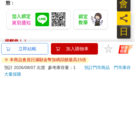
會
態：
員
日
提醒您！！
金石堂及銀行均不會請您操作ATM! 如接獲電話要求您前往
ATM提款機，請不要聽從指示，以免受騙上當！
退換貨須知：
**提醒您，鑑賞期不等於試用期，退回商品須為全新狀態**
依據「消費者保護法」第19條及行政院消費者保護處公告之
「通訊交易解除權合理例外情事適用準則」，以下商品購買
後，除商品本身有瑕疵外，將不提供7天的猶豫期：
易於腐敗、保存期限較短或解約時即將逾期。（如：生
鮮食品）
依消費者要求所為之客製化給付。（客製化商品）
報紙、期刊或雜誌。（含MOOK、外文雜誌）
經消費者拆封之影音商品或電腦軟體。