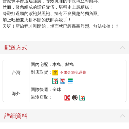
醫療班本部遭遇強襲，導致沉睡的學長得立即回鄉。
然而，緊急組成的護送隊伍，堪稱史上最糟糕！
冷戰打過頭的紫袍與黑袍、擁有不良興趣的獨角獸、
加上吐槽兼火拚不斷的妖師與殺手！
天呀！新旅程才剛開始，場面就已經轟轟烈烈、無法收拾！？
配送方式
國內宅配：本島、離島
到店取貨：
台灣
不限金額免運費
國際快遞：全球
海外
港澳店取：
詳細資料