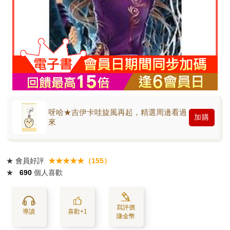
呀哈★吉伊卡哇旋風再起，精選周邊看過
加購
來
★
會員好評
★★★★★（155）
★
690
個人喜歡
寫評價
導讀
喜歡+1
賺金幣