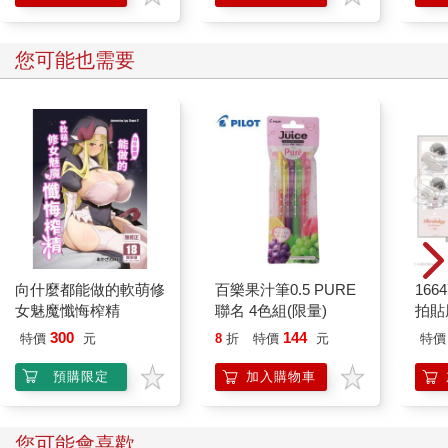
學方法
您可能也需要
向什麼都能做的軟萌修
百樂果汁筆0.5 PURE
1664
女魅魔懺悔榨精
聯名 4色組(限量)
拍貼
300
144
特價
元
8
折
特價
元
特價
預購限定
加入購物車
您可能會喜歡