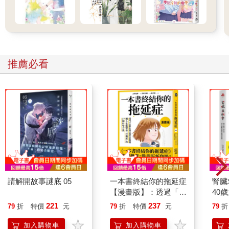
推薦必看
請解開故事謎底 05
一本書終結你的拖延症
腎臟
【漫畫版】：透過「小
40
行動」打開大腦的行動
就告
221
237
79
折
特價
元
79
折
特價
元
79
折
開關，懶人也能變身
「行動派」的37個科
加入購物車
加入購物車