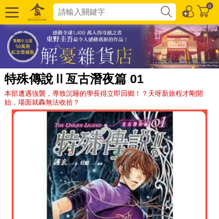
0
特殊傳說Ⅱ亙古潛夜篇 01
本部遭遇強襲，導致沉睡的學長得立即回鄉！？天呀新旅程才剛開
始，場面就轟無法收拾？