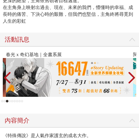
更深的絕望，主角依舊朝著目標邁進。
在主角身上映射出過去、現在、未來的我們，懵懂時的幸福、成
長時的痛苦、下決心時的艱難，但我們也堅信，主角終將尋覓到
人生的彩虹
活動訊息
春光ｘ奇幻基地｜全書系展
閱
內容簡介
《特殊傳說》是人氣作家護玄的成名大作。