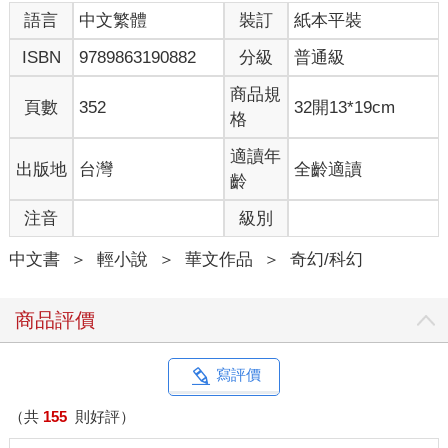
語言
中文繁體
裝訂
紙本平裝
ISBN
9789863190882
分級
普通級
商品規
頁數
352
32開13*19cm
格
適讀年
出版地
台灣
全齡適讀
齡
注音
級別
中文書
＞
輕小說
＞
華文作品
＞
奇幻/科幻
商品評價
寫評價
（共
155
則好評）