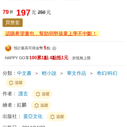
197
79
折
元
250
元
買整套
認購希望書包，幫助弱勢孩童上學不中斷！
5
預計最高可得金幣
點
?
100累1點 4點抵1元
HAPPY GO享
折抵無上限
分類：
中文書
＞
輕小說
＞
華文作品
＞
奇幻/科幻
追蹤
作者：
護玄
追蹤
繪者：
紅麟
追蹤
出版社：
蓋亞文化
追蹤