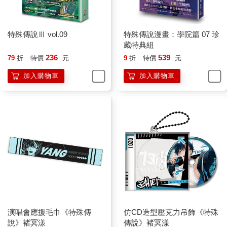
特殊傳說Ⅲ vol.09
特殊傳說漫畫：學院篇 07 珍
藏特典組
236
539
79
折
特價
元
9
折
特價
元
加入購物車
加入購物車
演唱會應援毛巾《特殊傳
仿CD造型壓克力吊飾《特殊
說》褚冥漾
傳說》褚冥漾