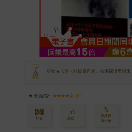
呀哈★吉伊卡哇旋風再起，精選周邊看過來
★
會員好評
★★★★☆（1）
寫評價
好書
喜歡+1
賺金幣