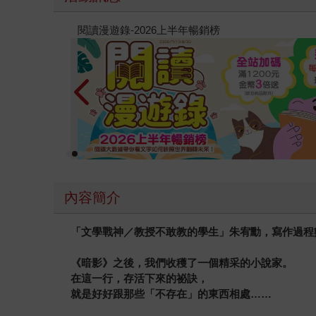
沒有出現某些人以為的一味攻擊謾罵，而是有憑有
的宥勳總二話不說，一肩扛了。 近兩、三年，宥
教場電影版
前那篇〈你為什麼忍不住收看連柯爭霸〉），差不
篇卻是寫職棒場上的假球案。不用說，故事的背景
打放水球。然而打假球牽涉的不會只有球員和簽賭
說躋身最佳運動文學演出的行列。 球迷常說「你
棒球。 ＊文中朱宥勳照片，由寶瓶文化提供。
內容簡介
「文學戰神／教授不敢教的學生」朱宥勳，寫作過程
《暗影》之後，我們收穫了一個精采的小說家。
在這一行，存活下來的祕訣，
就是好好跟那些「不存在」的東西相處……