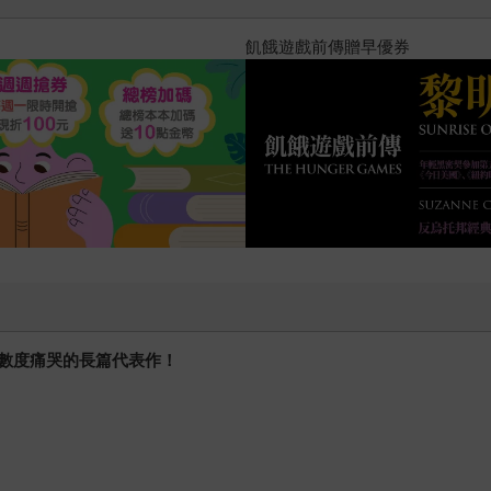
據有論證地評析文本。儘管如此，三不五時仍有好些沒讀過《秘
勳完成碩士學業、服完兵役、發表大量時事評論，嘗試將他所知道
十字殺手【艾迪．弗林系列 前傳
多同期間也完成棒球長篇小說《暗影》。我知道他從來是個死忠
當然是在台灣，只是時代稍微挪後一點的近未來。宥勳在他的小
組頭，小說挖掘了更深更遠的社會成因，不賣弄熱血，而往人性
怎麼可能不愛棒球」，宥勳的小說讓我感受的卻是「你怎麼可能不
數度痛哭的長篇代表作！