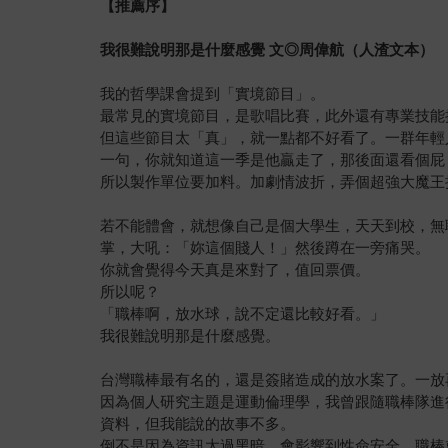
【推薦序】
我很難說明那是什麼感覺 文◎周偉航（人渣文本）
我的哲學課會提到「實境節目」。
最常見的實境節目，是歌唱比賽，此外還有專業技能
但這些節目太「真」，就一點都不好看了。一群年輕
一句，你就知道這一季是他贏走了，那後面還看個屁
所以製作單位要加料。加劇情波折，弄個超強大魔王
若不能體會，就想像自己是個大學生，天天到校，無
掌，大吼：「妳這個賤人！」然後蹲在一旁痛哭。
你就會覺得今天真是來對了，值回票價。
所以呢？
「職棒啊，放水球，說不定還比較好看。」
我很難說明那是什麼感覺。
台灣職棒最有名的，還是簽賭造成的放水案了。一放
因為個人研究主題是運動倫理學，我曾跟隨職棒隊進
資料，但我能說的故事不多。
倒不是因為資訊太過黑暗，會影響到性命安全。職棒