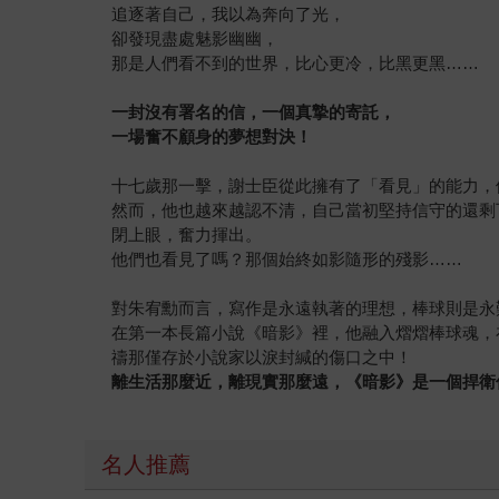
追逐著自己，我以為奔向了光，
卻發現盡處魅影幽幽，
那是人們看不到的世界，比心更冷，比黑更黑……
一封沒有署名的信，一個真摯的寄託，
一場奮不顧身的夢想對決！
十七歲那一擊，謝士臣從此擁有了「看見」的能力，
然而，他也越來越認不清，自己當初堅持信守的還剩
閉上眼，奮力揮出。
他們也看見了嗎？那個始終如影隨形的殘影……
對朱宥勳而言，寫作是永遠執著的理想，棒球則是永
在第一本長篇小說《暗影》裡，他融入熠熠棒球魂，
禱那僅存於小說家以淚封緘的傷口之中！
離生活那麼近，離現實那麼遠，《暗影》是一個捍衛
名人推薦