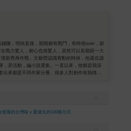
實在戰力驚人，耐心也很驚人，居然可以長期跟一大
文壇新秀再作戰」文藝營認識宥勳的時候，他還在讀
隊，弄活動，編小說選集。一直以來，他都是我深
拿出來都是不同作家分冊。很多人對創作有熱情，
──他有紮實的文學史內力、打筆仗練出來的犀利快
於文學創作的狀態，評論似乎相對欠缺。我們都認為
表的空間卻極為有限。我本來的想法只是各自作
文學評論線上月刊《秘密讀者》。他不募資，在盡
想捐點贊助，他卻回說：我不要錢，多給我稿！ 於
展的台灣味 x 愛逮丸的100種方式
能做出來的內容，以及各種直球對決的書評。許多人
中，並不真的完全匿名。累積的上百篇評論文字，