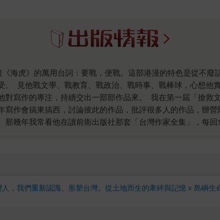
受。 見他戰文學、戰教育、戰政治、戰時事、戰棒球，心想他
他對寫作的專注，持續交出一部部作品來。 我在第一屆「搶救
年寫作會搞東搞西，討論彼此的作品，批評很多人的作品，辦營
。那幾年我常看他在讀前衛出版社那套「台灣作家全集」，每回
他日後能在每月專欄的壓力下寫出《學校不敢教的小說》的原因
今台灣文學雖然在學科建制化過程中，出現不少台文系所，相對
的能力，一方面讓更多作品也能獲得討論機會。然而文學評論發
。但摩羯座的宥勳認真思考了一番，接著召集一批同代人，創設
刊物運作的費用，擔下大部分繁瑣的編務。我擔心他燒錢太快，
人，我們重新認識、形塑台灣。從土地而生的牽絆與記憶 x 島嶼生命發
月起，每月準時出刊至今，每期都有專輯討論其他文學刊物不太可
了折扣，但其實所有編輯委員和撰稿者都列在每期工作人員名單