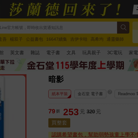
圭吾
楊双子
公益書包
16647續集
吉伊卡哇
高希均
通靈藥師
路邊攤新作
馬斯克
玩具總動員5
超慢跑
館
英文書
雜誌
電子書
文具
玩具親子
3C電玩
家
暗影
?
紙本平裝
金石堂 電子書
Readmoo
253
79
折
元
320
元
買整套
認購希望書包，幫助弱勢孩童上學不