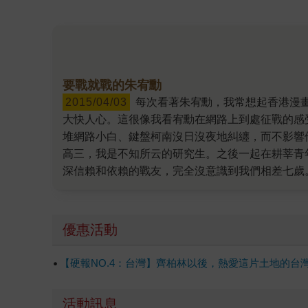
要戰就戰的朱宥勳
2015/04/03
每次看著朱宥勳，我常想起香港漫畫《海虎》的萬用台詞：要戰，便戰。這部港漫的特色是從不廢話鋪陳，明快直接，期期都有戰鬥，有時很over，卻
大快人心。這很像我看宥勳在網路上到處征戰的感
堆網路小白、鍵盤柯南沒日沒夜地糾纏，而不影響
高三，我是不知所云的研究生。之後一起在耕莘青
深信賴和依賴的戰友，完全沒意識到我們相差七歲
卻不見得有熱情補上過往文學史的認識，這或許是
筆，以及對文學的堅定信念。 有次我們聊到，現
有機會就該多寫些評論，一方面鍛鍊自己評析作品
優惠活動
戰，盡量在不需成本的網路空間寫，也不在乎讀者
可能使用免費的網路資源之下，自己支付所有維持
【硬報NO.4：台灣】齊柏林以後，熱愛這片土地的台灣
是在他的糾集之下，《秘密讀者》從2013年9
看到這份刊物號稱「匿名」，馬上對內容的信心打
活動訊息