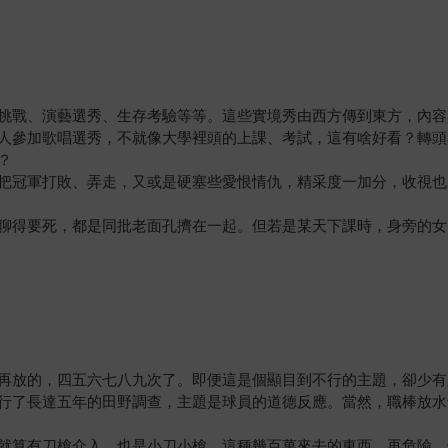
挑戰、演藝選秀、生存考驗等等。這些實境秀由西方傳到東方，內容
人參加歌唱選秀，不就像大學裡頭的上課、考試，這有啥好看？轉頭
？
把冠軍打敗、弄走，又或是硬塞些愛恨情仇，精采度一加分，收視也
聊得要死，都是同批老面孔擠在一起。但若是某天下課時，身旁的女
再放的，四五六七八九次了。即便這是個顯目到不行的主題，卻少有
行了長達五年的田野調查，主題是球員的道德反應。當然，職棒放水
就算有刀槍介入，也是小刀小槍，這種幾百萬來去的東西，再危險，