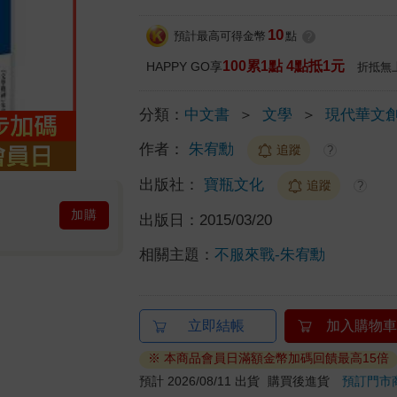
10
預計最高可得金幣
點
?
100累1點 4點抵1元
HAPPY GO享
折抵無
分類：
中文書
＞
文學
＞
現代華文
作者：
朱宥勳
追蹤
?
出版社：
寶瓶文化
追蹤
?
加購
出版日：
2015/03/20
相關主題：
不服來戰-朱宥勳
立即結帳
加入購物車
※ 本商品會員日滿額金幣加碼回饋最高15倍
預計 2026/08/11 出貨
購買後進貨
預訂門市