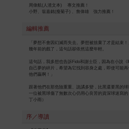
周偉航(人渣文本) 專文推薦！
小野、翁嘉銘(瘦菊子) 、詹偉雄 強力推薦！
編輯推薦
「夢想不會因幻滅而失去。夢想被捨棄了才是結束！
幾年前的戲了，這句話卻依然這麼年輕。
這句話，我多想也告訴Fido和謝士臣，因為在小
自己夢的碎片，希望為它找到容身之處，即使可能再
他們贏啊！」
跟著他們在那危險重重、詭譎多變，比黑還要黑的球
一位被黑球傷了無數次心仍用心良苦的資深球迷寫的
丁小雨）
序／導讀