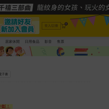
0
登入/註冊
電
居家休閒
日用食品
影音
售票
 電子書
中斷！