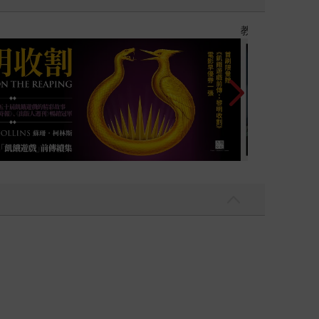
密讀者》卻對匿名很有意見的酸言酸語，擔任主編
的文學技法應用到萬事萬物（比如去年1129大選
】
世界上最透明的
棒球迷，球季期間每晚都要看球，出手的第一部長
說中發明觀測球員打球模式的程式，能準確抓出誰
挖掘，搭配宥勳高超的說故事能力，足以讓這部小
恨棒球」──他實在太愛棒球，才會用小說狠狠打