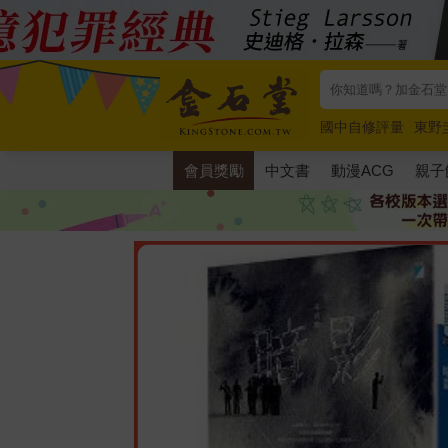
國中自修評量
東野
唯紅花綻放
奧德賽
會員獎勵
中文書
動漫ACG
親子