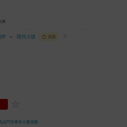
上限
創作
＞
現代小說
追蹤
?
商品
門市庫存
大量採購