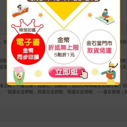
」前幾天看日劇，戲裡那快被現實打趴的女主角，義憤填膺地對著與
說《暗影》的故事舞台上，為了各自的巨大夢想奮鬥的這兩人，是多麼
也望不見盡頭……那種嘆息，恐怕就像朱宥勳在提到這本自己投入至
場上繞了一遭之後，我擔心、我氣憤，我在心裡吶喊著加油打氣，但
：「我還在這裡喔。我還在這裡喔。我還在這裡喔。──還在那個，