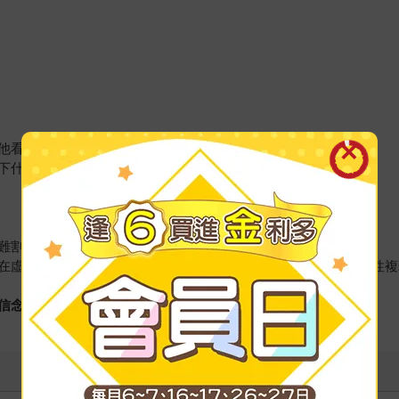
他看盡在球場上必須看到的──包括了那些不存在的。
下什麼。
難割捨的熱情。
在虛與實的辯證中，深入刻劃台灣職棒簽賭及放水疑雲，呈現人性複
信念的故事──關於夢想，關於幻滅，關於人生。