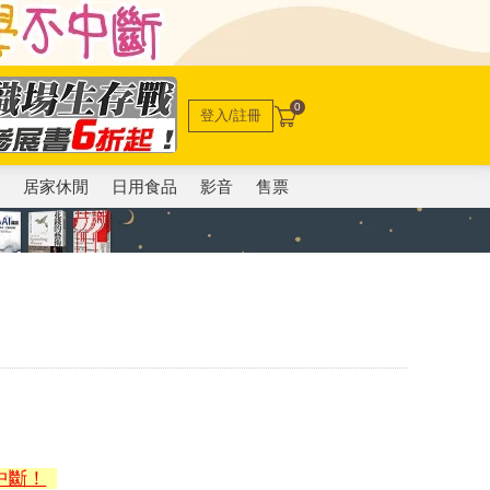
0
登入/註冊
電
居家休閒
日用食品
影音
售票
中斷！