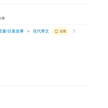
上限
梁書/兒童故事
＞
現代華文
追蹤
?