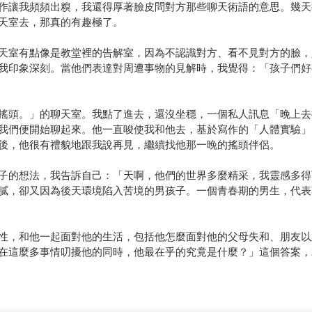
作讓我頻頻出糗，我還得厚著臉皮問對方那些聊天術語的意思。幾天
天室去，那真的有趣極了。
天室有點像是教堂裡的告解室，因為不認識對方、看不見對方的臉，
我印象深刻。當他們表達對周遭事物的見解時，我覺得：「孩子們好
搖頭。」的聊天室。我點了進去，還沒坐穩，一個私人訊息「晚上去
我們便開始聊起來。他一直唆使我和他去，基於寫作的「人體實驗」
後，他很有禮貌地跟我說再見，繼續找他那一晚的搖頭伴侶。
子的想法，我告訴自己：「天啊，他們的世界多麼精采，我靈感多得
膩，卻又因為後天環境陷入苦境的男孩子。一個青春期的男生，代表
性，和他一起面對他的生活，包括他怎麼面對他的父母失和、朋友以
在這麼多事情叨擾他的同時，他最在乎的究竟是什麼？」這個答案，