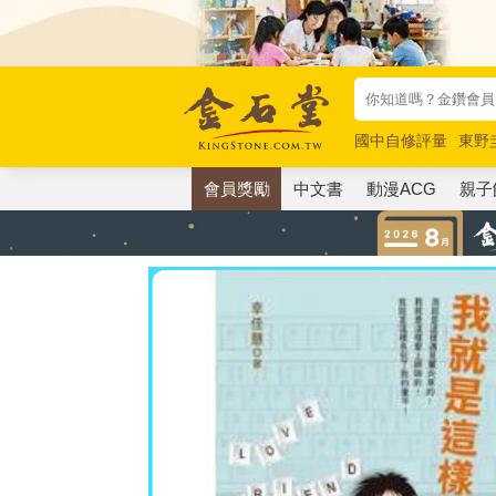
國中自修評量
東野
唯紅花綻放
奧德賽
會員獎勵
中文書
動漫ACG
親子