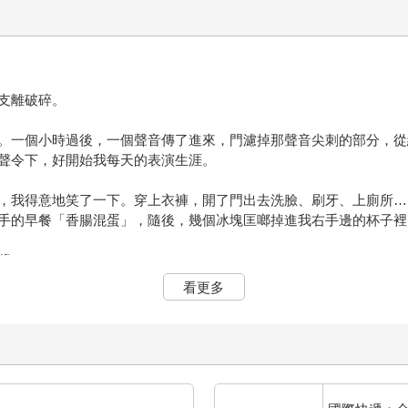
支離破碎。
。一個小時過後，一個聲音傳了進來，門濾掉那聲音尖刺的部分，從
聲令下，好開始我每天的表演生涯。
，我得意地笑了一下。穿上衣褲，開了門出去洗臉、刷牙、上廁所…
手的早餐「香腸混蛋」，隨後，幾個冰塊匡啷掉進我右手邊的杯子裡
漿。
看更多
順便交代她一天的行程，然後提醒我晚上的聚餐。我縮著身體來回舀
咒，無法稍有更改。
會兒後，她放了一盤水果在我面前，轉身帶上大門離去。我只來得及