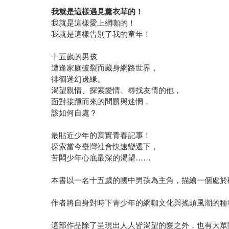
我就是這樣遇見薰衣草的！
我就是這樣愛上網咖的！
我就是這樣告別了我的童年！
十五歲的男孩
遭逢家庭破裂而藏身網路世界，
徘徊迷幻邊緣。
渴望親情、探索愛情、尋找友情的他，
面對接踵而來的問題與迷惘，
該如何自處？
最貼近少年的寫實青春記事！
探索當今臺灣社會快速變遷下，
苦悶少年心底最深的渴望……
本書以一名十五歲的國中男孩為主角，描繪一個處於
作者將自身對時下青少年的網咖文化與搖頭風潮的種
這部作品除了呈現出人人皆渴望的愛之外，也有大眾