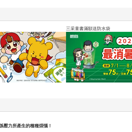
三采童書滿額送防水袋
係壓力所產生的種種煩惱！