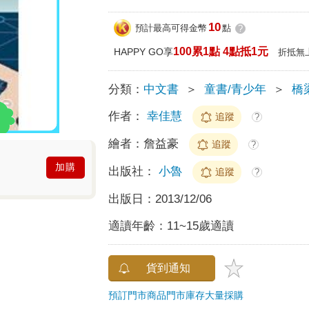
10
預計最高可得金幣
點
?
100累1點 4點抵1元
HAPPY GO享
折抵無
分類：
中文書
＞
童書/青少年
＞
橋
作者：
幸佳慧
追蹤
?
繪者：
詹益豪
追蹤
?
加購
出版社：
小魯
追蹤
?
出版日：
2013/12/06
適讀年齡：
11~15歲適讀
貨到通知
預訂門市商品
門市庫存
大量採購