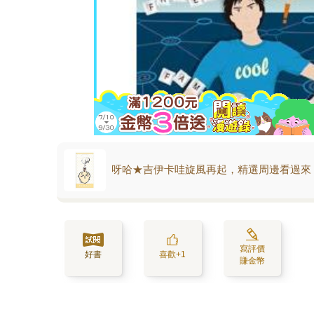
呀哈★吉伊卡哇旋風再起，精選周邊看過來
寫評價
好書
喜歡+1
賺金幣