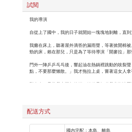
試閱
我的導演
自從上了國中，我的日子就開始一塊塊地剝離，直到
我癱在床上，聽著屋外滴答的漏雨聲，等著掀開棉被
勁的床，賴在那兒，只是為了等待導演「開麥拉」那
門外一陣乒乒乓乓後，響起油在熱鍋裡跳動的吱裂聲
點，不要那麼懶散。」我才拖拉上桌，嘗著這女人拿
那女人，是養我十五年的媽，她總是知道我喜歡冰豆
和往常一樣，她一個人講話，告訴我一些瑣碎的事，
她，但就是抬不起頭。彷彿這一連串動作早已受了詛
配送方式
離開餐桌，我窩進沙發裡，拿著遙控器盯著電視。一
提到下午有個研討會要主持。
國內宅配：本島、離島