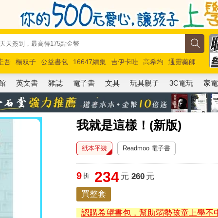
圭吾
楊双子
公益書包
16647續集
吉伊卡哇
高希均
通靈藥師
路邊攤新作
馬斯克
玩具總動員5
超慢跑
館
英文書
雜誌
電子書
文具
玩具親子
3C電玩
家
我就是這樣！(新版)
紙本平裝
Readmoo 電子書
234
9
折
元
260
元
買整套
認購希望書包，幫助弱勢孩童上學不