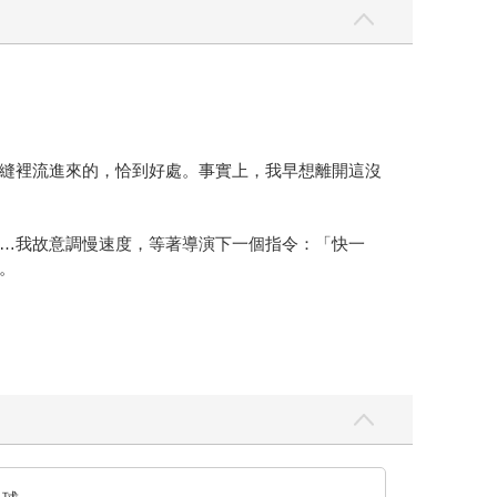
縫裡流進來的，恰到好處。事實上，我早想離開這沒
…我故意調慢速度，等著導演下一個指令：「快一
。
著香腸混蛋送進我的嘴巴，不發一語。我想好好看看
瞥見她的背影，她穿了一套粉黃色的套裝，先前好像