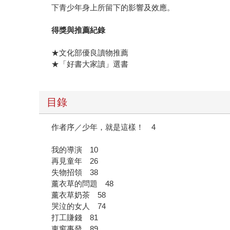
下青少年身上所留下的影響及效應。
得獎與推薦紀錄
★文化部優良讀物推薦
★「好書大家讀」選書
目錄
作者序／少年，就是這樣！ 4
我的導演 10
再見童年 26
失物招領 38
薰衣草的問題 48
薰衣草奶茶 58
哭泣的女人 74
打工賺錢 81
東窗事發 89