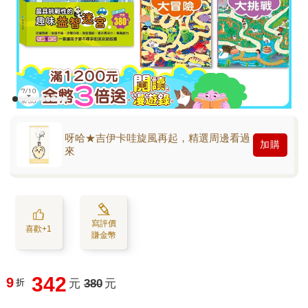
呀哈★吉伊卡哇旋風再起，精選周邊看過
加購
來
寫評價
喜歡+1
賺金幣
342
9
折
元
380
元