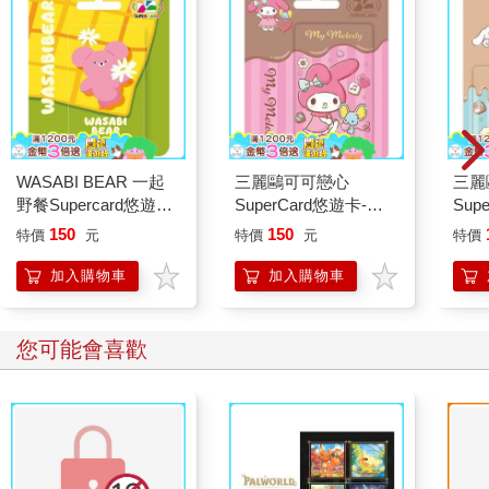
WASABI BEAR 一起
三麗鷗可可戀心
三麗
野餐Supercard悠遊卡-
SuperCard悠遊卡-美
Sup
粉芥末熊【受託代銷】
樂蒂【受託代銷】
耳狗
150
150
特價
元
特價
元
特價
加入購物車
加入購物車
您可能會喜歡