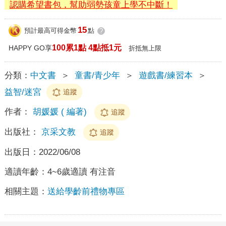
認購希望書包，幫助弱勢孩童上學不中斷！
15
預計最高可得金幣
點
?
100累1點 4點抵1元
HAPPY GO享
折抵無上限
分類：
中文書
＞
童書/青少年
＞
遊戲書/練習本
＞
益智/迷宮
追蹤
作者：
胡媛媛 ( 編著)
追蹤
出版社：
京采文教
追蹤
出版日：
2022/06/08
適讀年齡：
4~6歲適讀 有注音
相關主題：
送給學齡前禮物專區