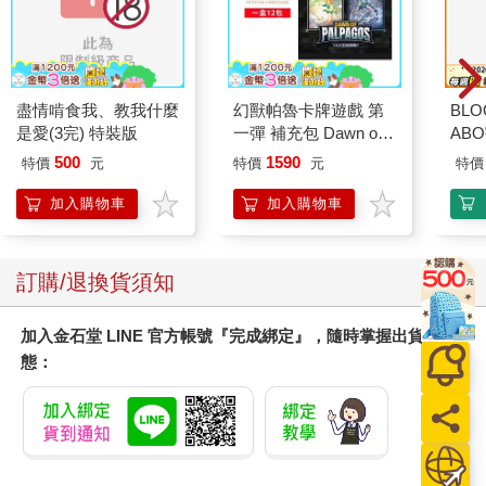
盡情啃食我、教我什麼
幻獸帕魯卡牌遊戲 第
BLO
是愛(3完) 特裝版
一彈 補充包 Dawn of
AB
Palpagos（日文版一
500
1590
特價
元
特價
元
特價
盒）
加入購物車
加入購物車
訂購/退換貨須知
加入金石堂 LINE 官方帳號『完成綁定』，隨時掌握出貨動
態：