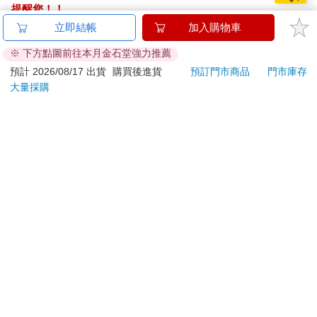
提醒您！！
金石堂及銀行均不會請您操作ATM! 如接獲電話要求您前往
立即結帳
加入購物車
ATM提款機，請不要聽從指示，以免受騙上當！
※ 下方點圖前往本月金石堂強力推薦
退換貨須知：
預計 2026/08/17 出貨
購買後進貨
預訂門市商品
門市庫存
大量採購
**提醒您，鑑賞期不等於試用期，退回商品須為全新狀態**
依據「消費者保護法」第19條及行政院消費者保護處公告之
「通訊交易解除權合理例外情事適用準則」，以下商品購買
後，除商品本身有瑕疵外，將不提供7天的猶豫期：
易於腐敗、保存期限較短或解約時即將逾期。（如：生
鮮食品）
依消費者要求所為之客製化給付。（客製化商品）
報紙、期刊或雜誌。（含MOOK、外文雜誌）
經消費者拆封之影音商品或電腦軟體。
非以有形媒介提供之數位內容或一經提供即為完成之線
上服務，經消費者事先同意始提供。（如：電子書、電
子雜誌、下載版軟體、虛擬商品…等）
已拆封之個人衛生用品。（如：內衣褲、刮鬍刀、除毛
刀…等）