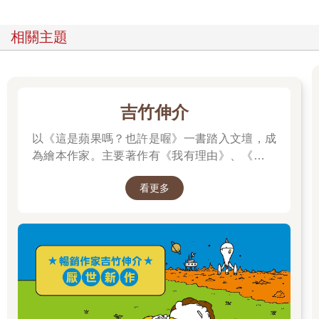
相關主題
吉竹伸介
以《這是蘋果嗎？也許是喔》一書踏入文壇，成
為繪本作家。主要著作有《我有理由》、《脫不
下來啊！》、插畫集《纖細體操：吉竹伸介素描
看更多
集》，散文《胡思亂想很有用：吉竹伸介的靈感
筆記》等，作品豐富。曾獲得MOE繪本大獎、產
經兒童出版文化獎美術獎、紐約時報最優秀繪本
獎、波隆那拉加茲童書獎特別獎，作品被翻譯成
多種語言，在許多國家出版。