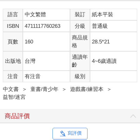
語言
中文繁體
裝訂
紙本平裝
ISBN
4711117760263
分級
普通級
商品規
頁數
160
28.5*21
格
適讀年
出版地
台灣
4~6歲適讀
齡
注音
有注音
級別
中文書
＞
童書/青少年
＞
遊戲書/練習本
＞
益智/迷宮
商品評價
寫評價