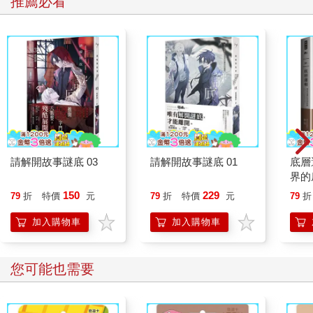
推薦必看
請解開故事謎底 03
請解開故事謎底 01
底層
界的
150
229
79
折
特價
元
79
折
特價
元
79
折
加入購物車
加入購物車
您可能也需要