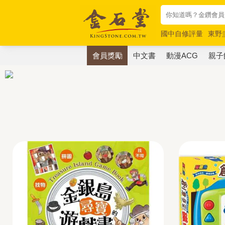
國中自修評量
東野
唯紅花綻放
奧德賽
會員獎勵
中文書
動漫ACG
親子