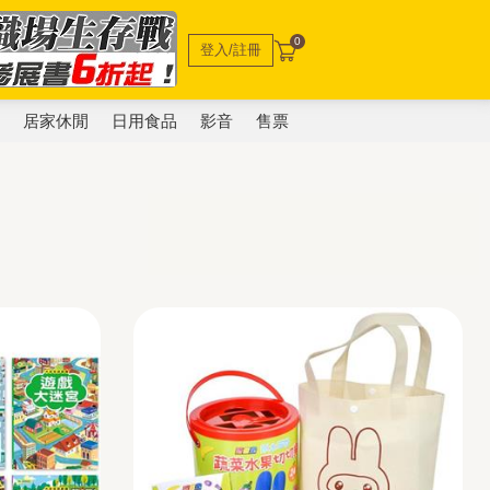
0
登入/註冊
電
居家休閒
日用食品
影音
售票