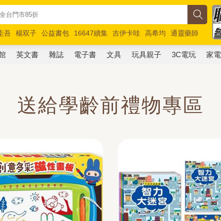
圭吾
楊双子
公益書包
16647續集
吉伊卡哇
高希均
通靈藥師
路邊攤新作
馬斯克
玩具總動員5
超慢跑
館
英文書
雜誌
電子書
文具
玩具親子
3C電玩
家
送給學齡前禮物專區