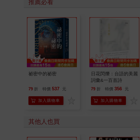
推薦必看
祕密中的祕密
日花閃爍：台語的美麗
詞彙&一百首詩
537
356
79
折
特價
元
79
折
特價
元
加入購物車
加入購物車
其他人也買