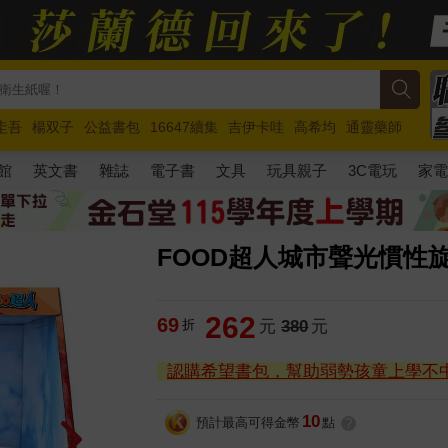
圭吾
楊双子
公益書包
16647續集
吉伊卡哇
高希均
通靈藥師
路邊攤新作
馬斯克
玩具總動員5
超慢跑
館
英文書
雜誌
電子書
文具
玩具親子
3C電玩
家
FOOD超人城市聲光慣性
262
69
折
元
380
元
認購希望書包，幫助弱勢孩童上學不
10
預計最高可得金幣
點
?