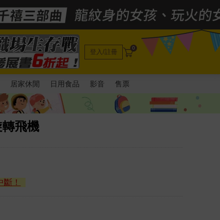
0
登入/註冊
電
居家休閒
日用食品
影音
售票
旋轉飛機
中斷！