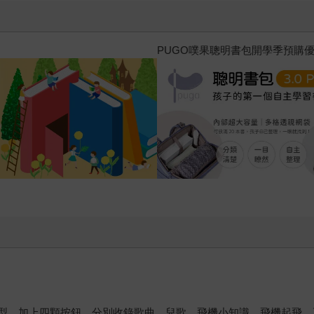
PUGO噗果聰明書包開學季預購
模型，加上四顆按鈕，分別收錄歌曲、兒歌、飛機小知識、飛機起飛