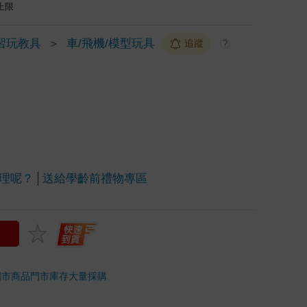
上限
習玩教具
＞
車/飛機/模型玩具
追蹤
?
理呢？
送給學齡前禮物專區
門市商品
門市庫存
大量採購