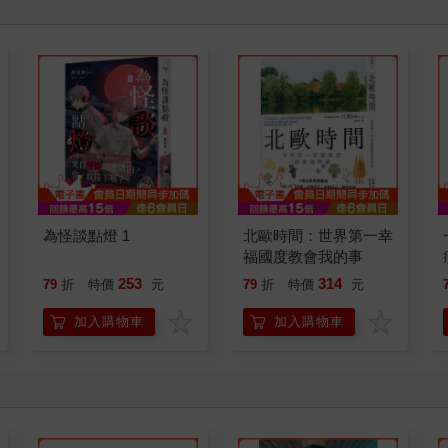
為怪談點燈 1
北歐時間：世界第一幸
福國度教會我的事
253
314
79
折
特價
元
79
折
特價
元
加入購物車
加入購物車