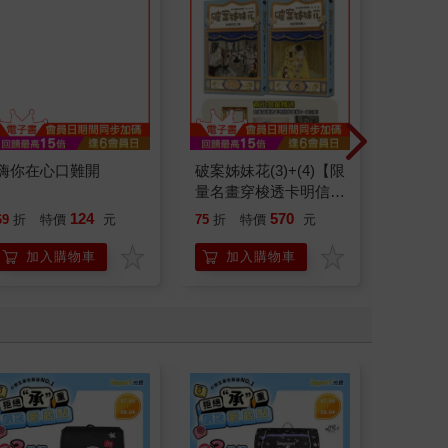
嗨你在心口難開
破案姊妹花(3)+(4)【限
汽車突
量名畫穿梭透卡明信片
套組】
124
570
69
折
特價
元
75
折
特價
元
69
折
加入購物車
加入購物車
加