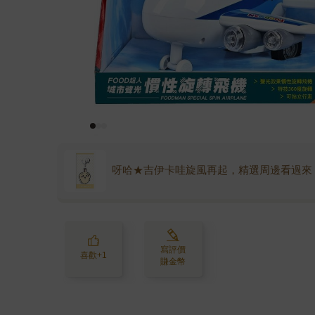
呀哈★吉伊卡哇旋風再起，精選周邊看過來
寫評價
喜歡+1
賺金幣