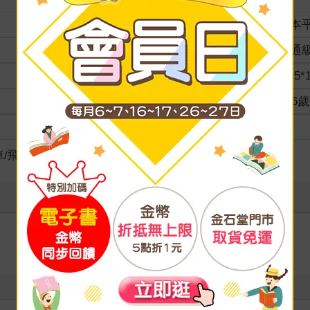
裝訂
紙本
分級
普通
商品規格
22.5*
適讀年齡
4~6
級別
車/飛機/模型玩具
寫評價