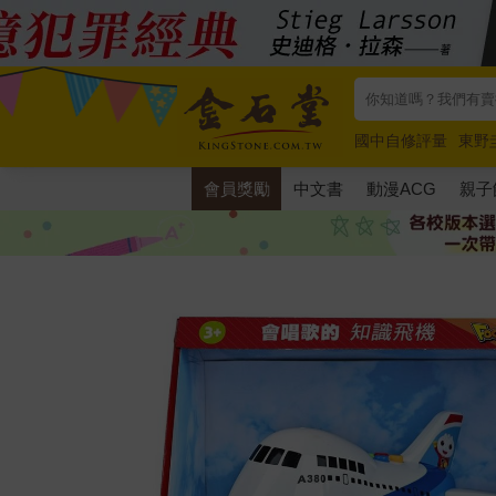
國中自修評量
東野
唯紅花綻放
奧德賽
會員獎勵
中文書
動漫ACG
親子