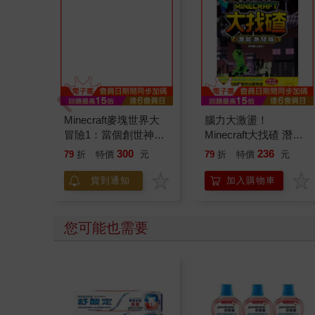
Minecraft麥塊世界大
腦力大激盪！
冒險1：當個創世神！
Minecraft大找碴 潛能
(首刷贈超人氣麥塊酷
激發版
300
236
79
折
特價
元
79
折
特價
元
炫閃卡)
貨到通知
加入購物車
您可能也需要