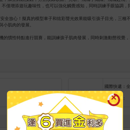
技！不僅增添遊玩趣味性，也可以強化觸覺感知，同時訓練手眼協調，
更安全放心！擬真的模型車子和炫彩聲光效果能吸引孩子目光，三種
與小肌肉的發展。
機的慣性特點進行競賽，能訓練孩子肌肉發展，同時刺激動態視覺，
國際快遞：
海外
港澳店取：