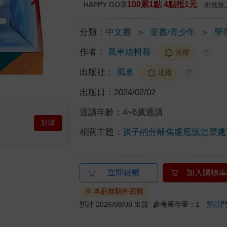
100累1點 4點抵1元
HAPPY GO享
折抵無
分類：
中文書
＞
童書/青少年
＞
學
作者：
風車編輯群
追蹤
?
出版社：
風車
追蹤
?
出版日：
2024/02/02
適讀年齡：
4~6歲適讀
加購
相關主題：
孩子的分離焦慮應該怎麼處
立即結帳
加入購物車
※ 本品無額外回饋
預計 2026/08/08 出貨
參考庫存量：1
預訂