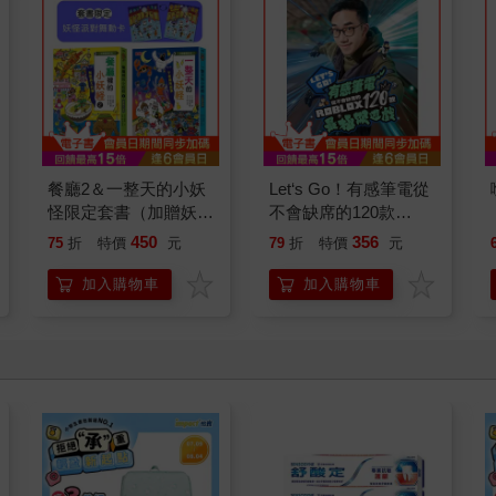
餐廳2＆一整天的小妖
Let‘s Go！有感筆電從
怪限定套書（加贈妖怪
不會缺席的120款
派對舞動卡）
Roblox最極限遊戲
450
356
75
折
特價
元
79
折
特價
元
加入購物車
加入購物車