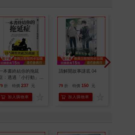
一本書終結你的拖延
請解開故事謎底 04
腎臟求
症：透過「小行動」打
40歲
開大腦的行動開關，懶
就告訴
237
150
79
折
特價
元
79
折
特價
元
79
折
人也能變身「行動派」
的37個科學方法
加入購物車
加入購物車
加