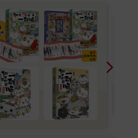
收
為小
子拆
能玩
交換
元。