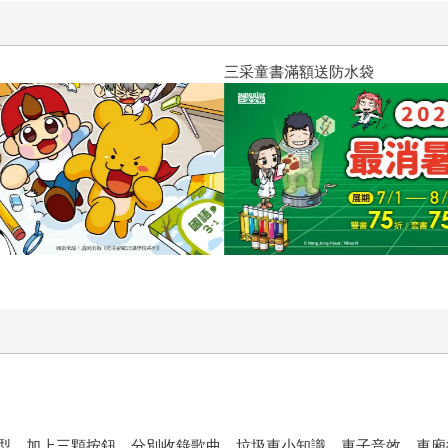
三采童書滿額送防水袋
模型，加上三顆按鈕，分別收錄歌曲、垃圾車小知識、車子音效，車