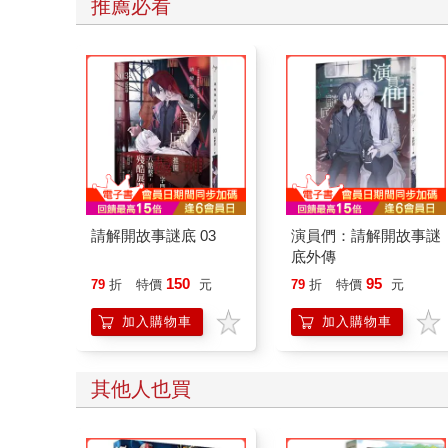
推薦必看
請解開故事謎底 03
演員們：請解開故事謎
底外傳
150
95
79
折
特價
元
79
折
特價
元
加入購物車
加入購物車
其他人也買