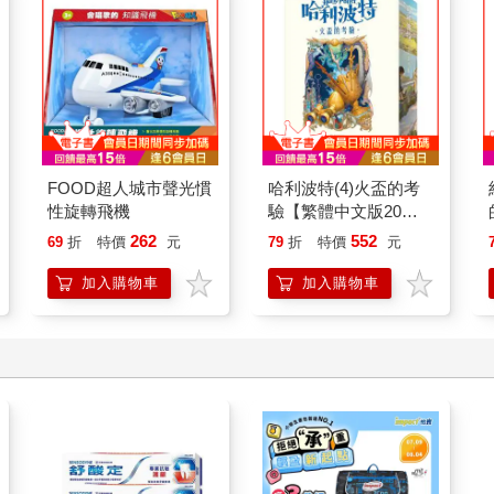
FOOD超人城市聲光慣
哈利波特(4)火盃的考
性旋轉飛機
驗【繁體中文版20週
年紀念】
262
552
69
折
特價
元
79
折
特價
元
加入購物車
加入購物車