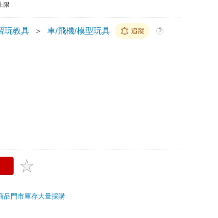
上限
習玩教具
＞
車/飛機/模型玩具
追蹤
?
商品
門市庫存
大量採購