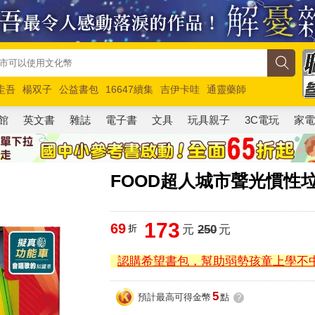
圭吾
楊双子
公益書包
16647續集
吉伊卡哇
通靈藥師
路邊攤新作
馬斯克
玩具總動員5
超慢跑
館
英文書
雜誌
電子書
文具
玩具親子
3C電玩
家
FOOD超人城市聲光慣性
173
69
折
元
250
元
認購希望書包，幫助弱勢孩童上學不
5
預計最高可得金幣
點
?