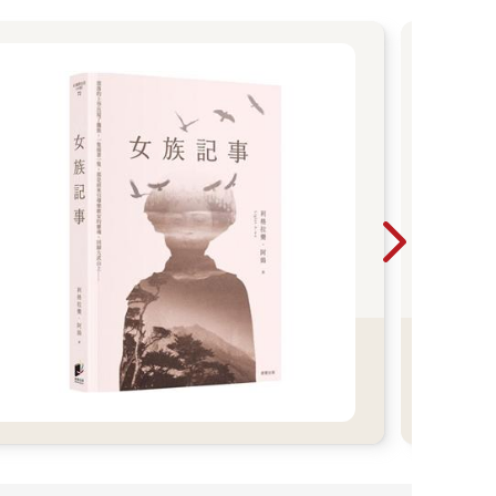
Le
紙
Play
互動書展
排太
整天 
子一