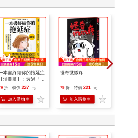
一本書終結你的拖延症
怪奇微微疼
叛逆玩家
【漫畫版】：透過「小
行動」打開大腦的行動
237
221
79
折
特價
元
79
折
特價
元
79
折
開關，懶人也能變身
「行動派」的37個科
加入購物車
加入購物車
加
學方法