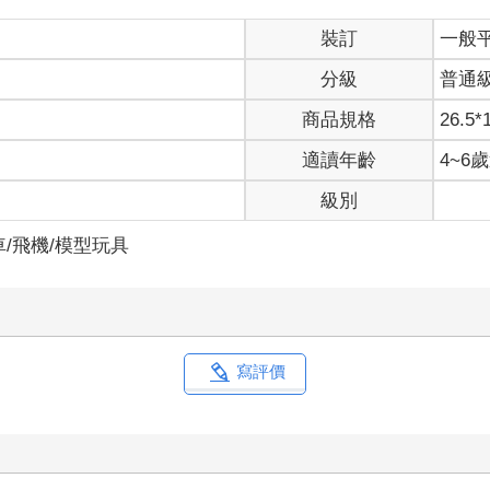
裝訂
一般
分級
普通
商品規格
26.5*
適讀年齡
4~6
級別
車/飛機/模型玩具
寫評價