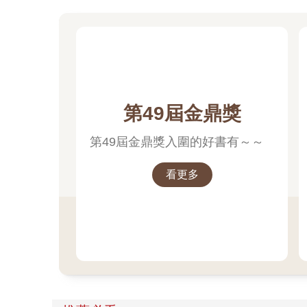
第49屆金鼎獎
第49屆金鼎獎入圍的好書有～～
看更多