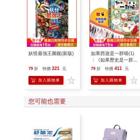
妖怪最強王圖鑑(新版)
如果西遊是一群喵(1)
：《如果歷史是一群
喵》作者最新力作，附
221
411
79
折
特價
元
79
折
特價
元
【首卷特典】拉頁
加入購物車
加入購物車
您可能也需要