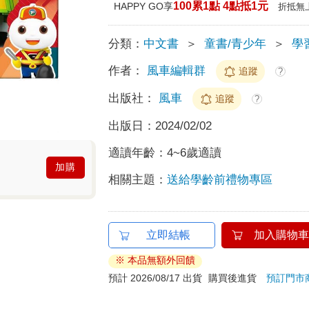
100累1點 4點抵1元
HAPPY GO享
折抵無
分類：
中文書
＞
童書/青少年
＞
學
作者：
風車編輯群
追蹤
?
出版社：
風車
追蹤
?
出版日：
2024/02/02
適讀年齡：
4~6歲適讀
加購
相關主題：
送給學齡前禮物專區
立即結帳
加入購物車
※ 本品無額外回饋
預計 2026/08/17 出貨
購買後進貨
預訂門市