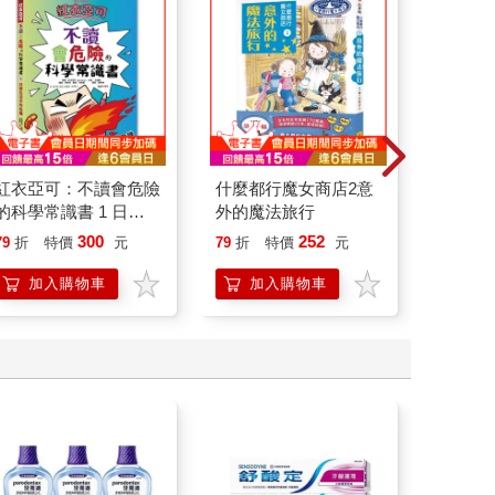
紅衣亞可：不讀會危險
什麼都行魔女商店2意
希臘羅
的科學常識書 1 日常
外的魔法旅行
33：
生活中的危機!!!
300
252
79
折
特價
元
79
折
特價
元
79
折
加入購物車
加入購物車
加