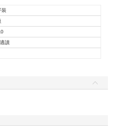
平裝
級
10
歲適讀