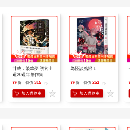
廿載．繁華夢 護玄出
為怪談點燈 1
道20週年創作集
315
253
79
折
特價
元
79
折
特價
元
加入購物車
加入購物車