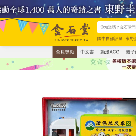
國中自修評量
東野
唯紅花綻放
奧德賽
會員獎勵
中文書
動漫ACG
親子