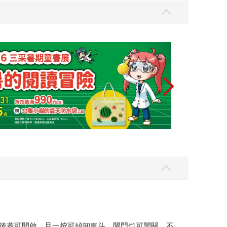
廂後蓋可開啟，且一按可傾卸車斗，閘門也可開關，不