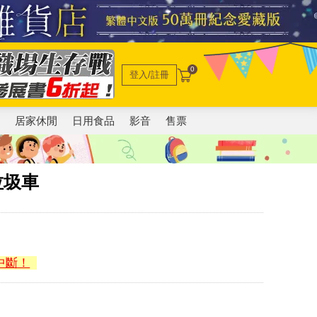
0
登入/註冊
電
居家休閒
日用食品
影音
售票
垃圾車
中斷！