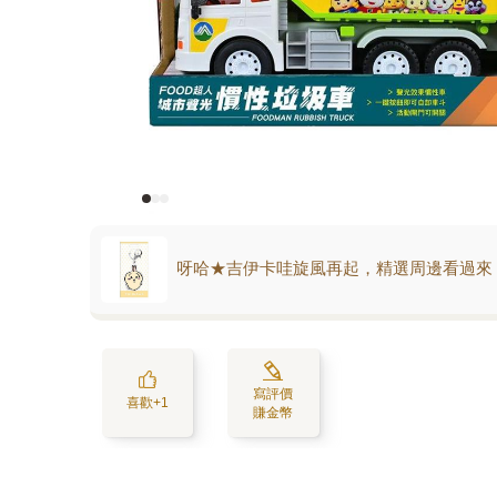
呀哈★吉伊卡哇旋風再起，精選周邊看過來
寫評價
喜歡+1
賺金幣