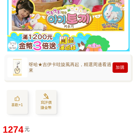
呀哈★吉伊卡哇旋風再起，精選周邊看過
加購
來
寫評價
喜歡+1
賺金幣
1274
元