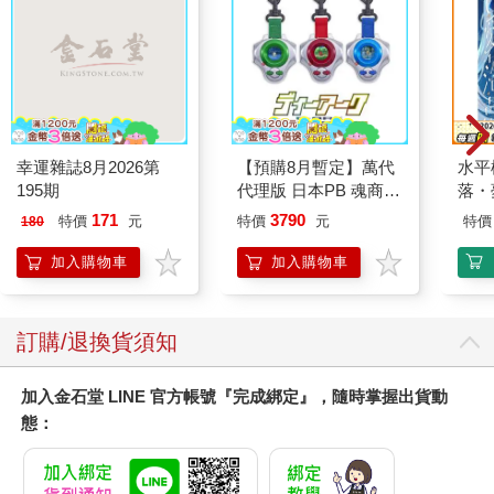
幸運雜誌8月2026第
【預購8月暫定】萬代
水平
195期
代理版 日本PB 魂商店
落・
限定 數碼寶貝 D-ARK
171
3790
特價
元
特價
元
特價
180
25周年彩色進化版
加入購物車
加入購物車
訂購/退換貨須知
加入金石堂 LINE 官方帳號『完成綁定』，隨時掌握出貨動
態：