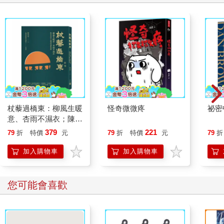
杖藜過橋東：柳風生暖
怪奇微微疼
祕密
意、杏雨不濕衣；陳亮
恭談以心轉境的適齡漫
379
221
79
折
特價
元
79
折
特價
元
79
折
想
加入購物車
加入購物車
您可能會喜歡