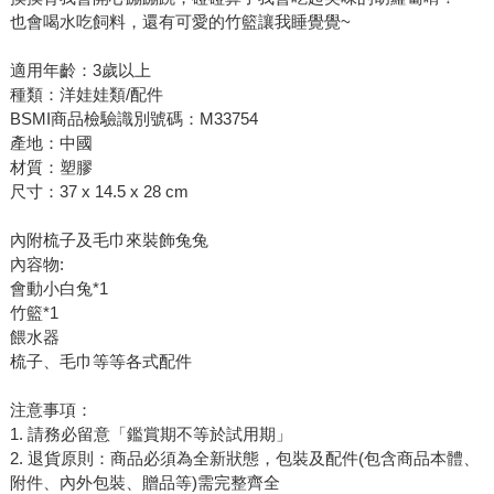
也會喝水吃飼料，還有可愛的竹籃讓我睡覺覺~
適用年齡：3歲以上
種類：洋娃娃類/配件
BSMI商品檢驗識別號碼：M33754
產地：中國
材質：塑膠
尺寸：37 x 14.5 x 28 cm
內附梳子及毛巾來裝飾兔兔
內容物:
會動小白兔*1
竹籃*1
餵水器
梳子、毛巾等等各式配件
注意事項：
1. 請務必留意「鑑賞期不等於試用期」
2. 退貨原則：商品必須為全新狀態，包裝及配件(包含商品本體、
附件、內外包裝、贈品等)需完整齊全