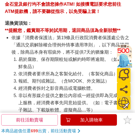
金石堂及銀行均不會請您操作ATM! 如接獲電話要求您前往
ATM提款機，請不要聽從指示，以免受騙上當！
退換貨須知：
**提醒您，鑑賞期不等於試用期，退回商品須為全新狀態**
依據「消費者保護法」第19條及行政院消費者保護處公告之
「通訊交易解除權合理例外情事適用準則」，以下商品購買
後，除商品本身有瑕疵外，將不提供7天的猶豫期：
易於腐敗、保存期限較短或解約時即將逾期。（如：生
鮮食品）
依消費者要求所為之客製化給付。（客製化商品）
報紙、期刊或雜誌。（含MOOK、外文雜誌）
經消費者拆封之影音商品或電腦軟體。
非以有形媒介提供之數位內容或一經提供即為完成之線
上服務，經消費者事先同意始提供。（如：電子書、電
子雜誌、下載版軟體、虛擬商品…等）
已拆封之個人衛生用品。（如：內衣褲、刮鬍刀、除毛
前往活動賣場
加入購物車
刀…等）
本商品超值任選
699
出貨，前往活動賣場
若非上列種類商品，均享有到貨7天的猶豫期（含例假