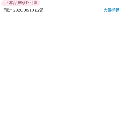
※ 本品無額外回饋
日）。
預計 2026/08/10 出貨
大量採購
辦理退換貨時，商品（組合商品恕無法接受單獨退貨）必須
是您收到商品時的原始狀態（包含商品本體、配件、贈品、
保證書、所有附隨資料文件及原廠內外包裝…等），請勿直
接使用原廠包裝寄送，或於原廠包裝上黏貼紙張或書寫文
字。
退回商品若無法回復原狀，將請您負擔回復原狀所需費用，
嚴重時將影響您的退貨權益。