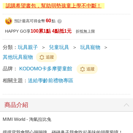
認購希望書包，幫助弱勢孩童上學不中斷！
60
預計最高可得金幣
點
?
100累1點 4點抵1元
HAPPY GO享
折抵無上限
分類：
玩具親子
＞
兒童玩具
＞
玩具寵物
＞
其他玩具寵物
追蹤
品牌：
KODOMO卡多摩嬰童館
追蹤
相關主題：
送給學齡前禮物專區
商品介紹
MIMI World - 淘氣拉比兔
摸摸背我會開心蹦蹦跳，碰碰鼻子我會吃起美味的胡蘿蔔唷！