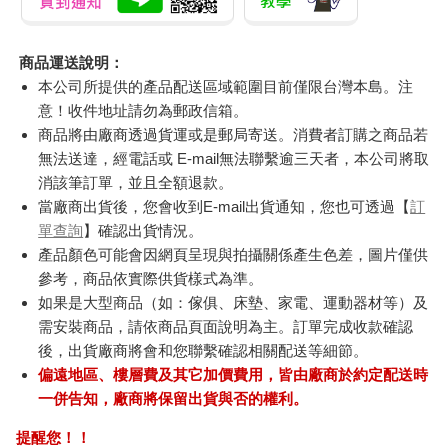
商品運送說明：
本公司所提供的產品配送區域範圍目前僅限台灣本島。注
意！收件地址請勿為郵政信箱。
商品將由廠商透過貨運或是郵局寄送。消費者訂購之商品若
無法送達，經電話或 E-mail無法聯繫逾三天者，本公司將取
消該筆訂單，並且全額退款。
當廠商出貨後，您會收到E-mail出貨通知，您也可透過【
訂
單查詢
】確認出貨情況。
產品顏色可能會因網頁呈現與拍攝關係產生色差，圖片僅供
參考，商品依實際供貨樣式為準。
如果是大型商品（如：傢俱、床墊、家電、運動器材等）及
需安裝商品，請依商品頁面說明為主。訂單完成收款確認
後，出貨廠商將會和您聯繫確認相關配送等細節。
偏遠地區、樓層費及其它加價費用，皆由廠商於約定配送時
一併告知，廠商將保留出貨與否的權利。
提醒您！！