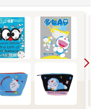
U
Summ
個暑
讀祭
區｜
完電