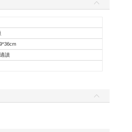
級
9*36cm
歲適讀