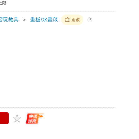
上限
習玩教具
＞
畫板/水畫毯
追蹤
?