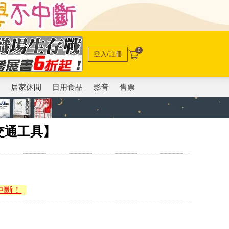
0
登入/註冊
電
居家休閒
日用食品
影音
售票
交通工具】
中斷！