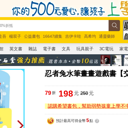
圭吾
楊双子
公益書包
16647續集
吉伊卡哇
高希均
通靈藥師
路邊攤新作
馬斯克
玩具總動員5
超慢跑
館
英文書
雜誌
電子書
文具
玩具親子
3C電玩
家
忍者兔水筆畫畫遊戲書【
198
79
折
元
250
元
認購希望書包，幫助弱勢孩童上學不
5
預計最高可得金幣
點
?