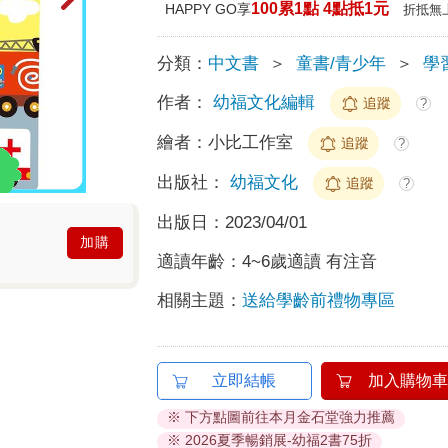
100累1點 4點抵1元
HAPPY GO享
折抵無
分類：
中文書
＞
童書/青少年
＞
學
作者：
幼福文化編輯
追蹤
?
繪者：
小比工作室
追蹤
?
出版社：
幼福文化
追蹤
?
出版日：
2023/04/01
加購
適讀年齡：
4~6歲適讀 有注音
相關主題：
送給學齡前禮物專區
立即結帳
加入購物車
※ 下方點圖前往本月金石堂強力推薦
※ 2026夏季暢銷展-幼福2書75折