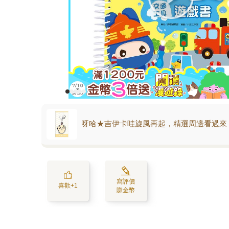
呀哈★吉伊卡哇旋風再起，精選周邊看過來
寫評價
喜歡+1
賺金幣