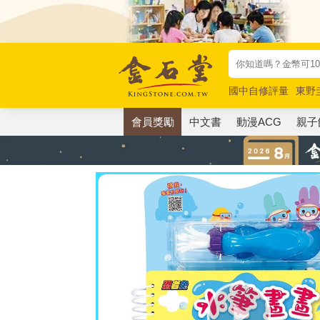
國中自修評量
東野
唯紅花綻放
奧德賽
會員獎勵
中文書
動漫ACG
親子