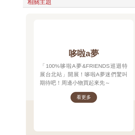
相關主題
哆啦a夢
「100%哆啦A夢&FRIENDS巡迴特
展台北站」開展！哆啦A夢迷們驚叫
期待吧！周邊小物買起來先～
看更多