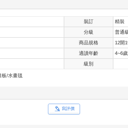
裝訂
精裝
分級
普通
商品規格
12開1
適讀年齡
4~6
級別
畫板/水畫毯
寫評價