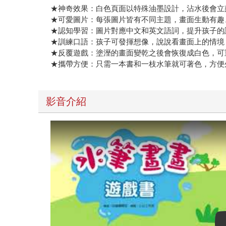
★神奇效果：白色頁面以特殊油墨設計，沾水後會立
★可愛圖片：每張圖片皆有不同主題，畫面生動有趣
★認知學習：圖片對應中文和英文語詞，提升孩子的
★訓練口語：孩子可發揮想像，說說看畫面上的情境
★反覆遊戲：塗溼的畫面變乾之後會恢復成白色，可
★攜帶方便：只需一本書和一枝水筆就可著色，方便
影音介紹