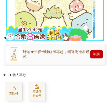
呀哈★吉伊卡哇旋風再起，精選周邊看過
加購
來
★
1
個人喜歡
寫評價
喜歡+1
賺金幣