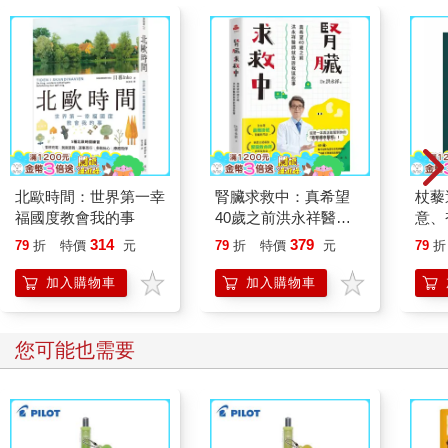
北歐時間：世界第一幸
腎臟求救中：真希望
杖藜
福國度教會我的事
40歲之前洪永祥醫師
意、
就告訴我這些事
恭談
314
379
79
折
特價
元
79
折
特價
元
79
折
想
加入購物車
加入購物車
您可能也需要