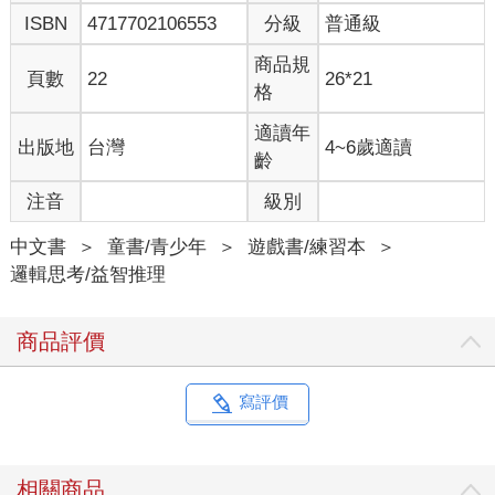
ISBN
4717702106553
分級
普通級
商品規
頁數
22
26*21
格
適讀年
出版地
台灣
4~6歲適讀
齡
注音
級別
中文書
＞
童書/青少年
＞
遊戲書/練習本
＞
邏輯思考/益智推理
商品評價
寫評價
相關商品