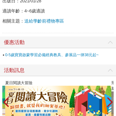
出版日：
2021/01/28
適讀年齡：
4~6歲適讀
相關主題：
送給學齡前禮物專區
優惠活動
0-5歲寶寶啟蒙學習必備經典教具、參展品一律38元起~
活動訊息
夏日閱讀大冒險
飛
新