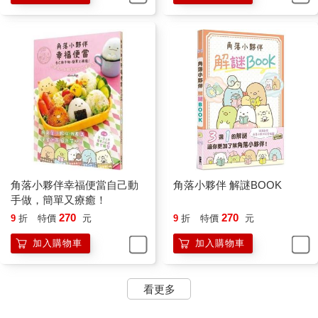
角落小夥伴幸福便當自己動
角落小夥伴 解謎BOOK
手做，簡單又療癒！
270
270
9
折
特價
元
9
折
特價
元
加入購物車
加入購物車
看更多