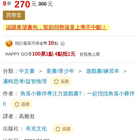
270
9
折
元
300
元
買整套
認購希望書包，幫助弱勢孩童上學不中斷！
10
預計最高可得金幣
點
?
100累1點 4點抵1元
HAPPY GO享
折抵無上限
分類：
中文書
＞
童書/青少年
＞
遊戲書/練習本
＞
邏輯思考/益智推理
追蹤
作者：
角落小夥伴專注力遊戲書7：一起找找角落小夥伴
II
追蹤
譯者：
高雅溎
出版社：
布克文化
追蹤