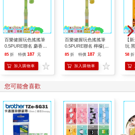
百樂健握玩色搖搖筆
百樂健握玩色搖搖筆
【新
0.5PURE聯名 麝香葡
0.5PURE聯名 檸檬(限
玩 
萄(限量)
量)
187
187
85
折
特價
元
85
折
特價
元
58
折
加入購物車
加入購物車
您可能會喜歡