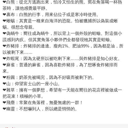
❤白熊：從北方逃跑出來，怕冷又怕生的熊。窩在角落喝一杯熱
茶時，讓他感覺最平靜。
❤裹布：白熊的行李，用來佔位子或是寒冷時使用。
❤蜥蜴：其實是一種來自海洋的恐龍。怕被獵捕所以偽裝成蜥
蜴。很想念母親。
❤偽蝸牛：嚮往成為蝸牛，所以背上一個外殼的蛞蝓。對這個小
謊感到內疚。但其實角落小夥伴們全都發現牠其實是蛞蝓。
❤炸豬排：炸豬排的邊邊。瘦肉1%、肥油99%，因為都是油，所
以被剩下來……
❤炸蝦尾：因為太硬所以被吃剩下來……與炸豬排是知心好友。
❤麻雀：普通的麻雀，因為喜歡炸豬排，為了想啄食炸豬排而
來。
❤粉圓：奶茶先被喝完，因為不好吸而被剩下的。
❤山：仰望富士山的一座小山。
❤雜草：擁有一個夢想，希望有一天能在嚮往的花店裡被做成一
把花束！積極的小草。
❤飛塵：常聚在角落裡，無憂無慮的一群！
❤幽靈：不想嚇到人，所以總是悄悄的。