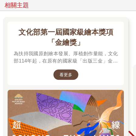
相關主題
文化部第一屆國家級繪本獎項
「金繪獎」
為扶持我國原創繪本發展、厚植創作量能，文化
部114年起，在原有的國家級「出版三金」金鼎
獎、金漫獎、金典獎外，新增「金繪獎」，希望
看更多
促進台灣圖文出版的多元發展。獎項分為「特別
貢獻獎」、「繪本新人獎」、「繪本編輯獎」、
「跨域應用獎」、「年度繪本獎」，以及「金繪
大獎」。