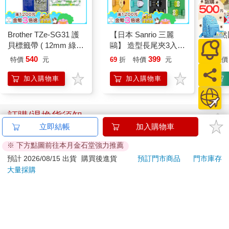
Brother TZe-SG31 護
【日本 Sanrio 三麗
驀然
貝標籤帶 ( 12mm 綠色
鷗】 造型長尾夾3入組
SNOOPY )
(8款可選) 凱蒂貓 Hello
540
399
特價
元
69
折
特價
元
特價
Kitty 庫洛米 布丁狗 酷
企鵝
加入購物車
加入購物車
訂購/退換貨須知
立即結帳
加入購物車
加入金石堂 LINE 官方帳號『完成綁定』，隨時掌握出貨動
※ 下方點圖前往本月金石堂強力推薦
態：
預計 2026/08/15 出貨
購買後進貨
預訂門市商品
門市庫存
大量採購
提醒您！！