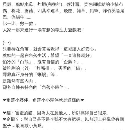
貝殼、點點水母、炸蝦(完整的)、醬汁瓶、黃色蝴蝶結的小貓布
偶、棉花、蘑菇、四葉幸運草、飛塵、雜草、鉛筆、炸竹莢魚尾
巴、偽蝸牛.......
比一比、數一數，
大家一起來進行一場有趣的專注力遊戲吧！
(·–·)
只要待在角落，就會莫名覺得「這裡讓人好安心」
默默的一起在角落生活，希望「一直這樣就好」
怕冷的「白熊」、沒有自信的「企鵝？」、
被吃剩的（?!）「炸豬排」、害羞的「貓」、
隱藏真正身分的「蜥蜴」等，
是雖然有些內向，
卻各自擁有特色的「角落小夥伴」。
❤角落小夥伴、角落小小夥伴就是這樣的❤
❤貓：害羞的貓。因為太在意他人，所以搞得自己很累。
❤企鵝？：對自己是不是企鵝不太有把握。以前頭上好像曾有個
盤子…最喜歡小黃瓜。