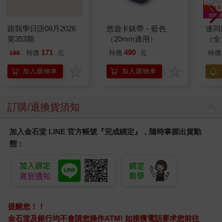
跟我學日語08月2026
悠遊卡錶帶－藍色
連同
第353期
（20mm適用）
（全
171
490
特價
元
特價
元
特價
180
加入購物車
加入購物車
訂購/退換貨須知
加入金石堂 LINE 官方帳號『完成綁定』，隨時掌握出貨動
態：
提醒您！！
金石堂及銀行均不會請您操作ATM! 如接獲電話要求您前往