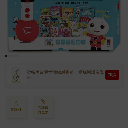
呀哈★吉伊卡哇旋風再起，精選周邊看過
加購
來
寫評價
喜歡+1
賺金幣