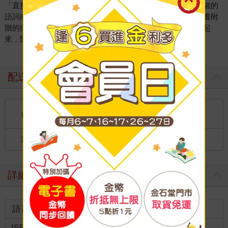
「直接拼音綜合法」，並設有互動遊戲模式，讓孩子找出正確的
語詞或拼出注音符號，反覆練習拼音，讓學習充滿趣味！本書附
贈的掛圖也可以點讀，將掛圖貼在牆上，以圖像和詞語連結起
來，隨時隨地把學習融入孩子的生活中
配送方式
國內宅配：本島、離島
台灣
到店取貨：
海外
國際快遞：全球
詳細資料
語言
中文繁體
裝訂
精裝
ISBN
4714426200147
分級
普通級