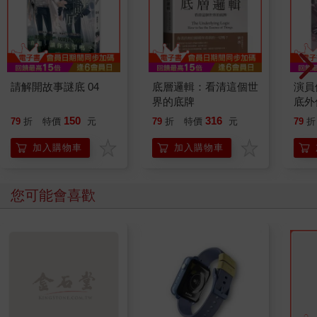
請解開故事謎底 04
底層邏輯：看清這個世
演員
界的底牌
底外
150
316
79
折
特價
元
79
折
特價
元
79
折
加入購物車
加入購物車
您可能會喜歡