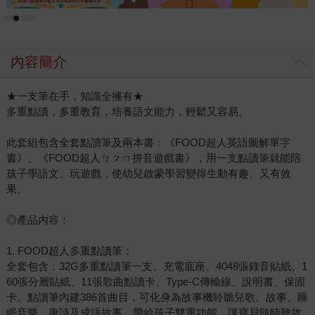
內容簡介
★一支筆在手，知識全擁有★
多重點讀，多重教育，培養語文能力，輕鬆又容易。
此套組包含全套點讀筆及兩本書：《FOOD超人英語圖解單字
書》、《FOOD超人ㄅㄆㄇ拼音遊戲書》，用一支點讀筆就能陪
孩子學語文、玩遊戲，使幼兒啟蒙學習變得生動有趣、又有效
果。
◎產品內容：
1. FOOD超人多重點讀筆：
全套包含：32G多重點讀筆一支、充電底座、4048張錄音貼紙、1
60張分層貼紙、11張歌曲點讀卡、Type-C傳輸線、說明書、保固
卡。點讀筆內建386首曲目，可化身為故事機聆聽兒歌、故事、睡
眠音樂、唐詩及成語故事，帶給孩子雙重功能，讓寶貝隨時聽故