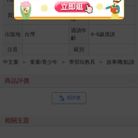
商品規
頁數
0
31*26
格
適讀年
出版地
台灣
4~6歲適讀
齡
注音
級別
中文書
＞
童書/青少年
＞
學習玩教具
＞
故事機/點讀
商品評價
寫評價
相關主題