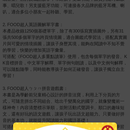
事、唱兒歌！另支援藍牙功能，可連接各大品牌的藍牙耳機、喇
叭，適合多位小朋友一起聆聽、學習。
2. FOOD超人英語圖解單字書：
本產品收錄1250個基礎單字，除了有300張寫實插圖外，另有31
張共500多個單字的跨頁情境圖，適合圖鑑式學習法，搭配真實圖
片與可愛的情境插圖，讓孩子身歷其境，能夠在閱讀中不知不覺
的學習，快樂的增加英語字彙量。
可搭配《FOOD超人多重點讀筆》使用，包含每個單字的發音、K
K音標拼音，中文單字解釋、單字例句朗讀，以及中文例句解釋，
可以隨點隨學，同時能教導孩子如何正確發音，讓孩子獨立自主
學習！
3. FOOD超人ㄅㄆㄇ拼音遊戲書：
本書是為學齡前兒童精心設計的拼音法寶，利用上下分頁的方
式，可隨意拼出不同組合、唸出千變萬化的國字，就像變魔術一
樣神奇！內容清楚標示筆順，並附活動式聲調卡、順口的趣味短
文，還有好玩的語文遊戲，讓孩子玩出語文超能力。只要做好拼
音的基本功，就能提升閱讀能力和國語基礎！
可搭配《FOOD超人多重點讀筆》，聆聽標準的國語發音，學習