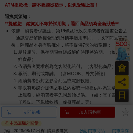
ATM提款機，請不要聽從指示，以免受騙上當！
退換貨須知：
**提醒您，鑑賞期不等於試用期，退回商品須為全新狀態**
依據「消費者保護法」第19條及行政院消費者保護處公告之
「通訊交易解除權合理例外情事適用準則」，以下商品購買
後，除商品本身有瑕疵外，將不提供7天的猶豫期：
易於腐敗、保存期限較短或解約時即將逾期。（如：生
鮮食品）
會
依消費者要求所為之客製化給付。（客製化商品）
報紙、期刊或雜誌。（含MOOK、外文雜誌）
員
經消費者拆封之影音商品或電腦軟體。
非以有形媒介提供之數位內容或一經提供即為完成之線
日
上服務，經消費者事先同意始提供。（如：電子書、電
子雜誌、下載版軟體、虛擬商品…等）
已拆封之個人衛生用品。（如：內衣褲、刮鬍刀、除毛
立即結帳
加入購物車
刀…等）
※ 本品無額外回饋
若非上列種類商品，均享有到貨7天的猶豫期（含例假
日）。
預計 2026/08/17 出貨
購買後進貨
預訂門市商品
門市庫存