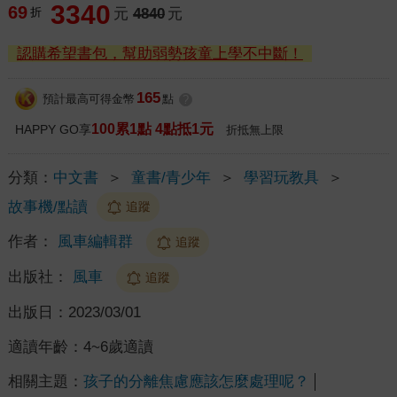
3340
69
折
元
4840
元
認購希望書包，幫助弱勢孩童上學不中斷！
165
預計最高可得金幣
點
?
100累1點 4點抵1元
HAPPY GO享
折抵無上限
分類：
中文書
＞
童書/青少年
＞
學習玩教具
＞
故事機/點讀
追蹤
作者：
風車編輯群
追蹤
出版社：
風車
追蹤
出版日：
2023/03/01
適讀年齡：
4~6歲適讀
相關主題：
孩子的分離焦慮應該怎麼處理呢？