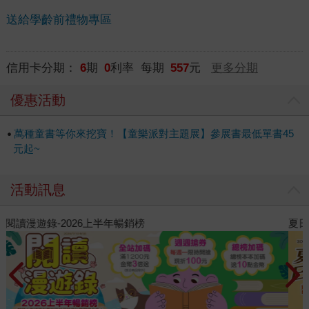
送給學齡前禮物專區
信用卡分期：
6
期
0
利率 每期
557
元
更多分期
優惠活動
萬種童書等你來挖寶！【童樂派對主題展】參展書最低單書45
元起~
活動訊息
夏日閱讀大冒險
P