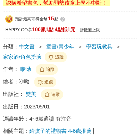
認購希望書包，幫助弱勢孩童上學不中斷！
15
預計最高可得金幣
點
?
100累1點 4點抵1元
HAPPY GO享
折抵無上限
分類：
中文書
＞
童書/青少年
＞
學習玩教具
＞
家家酒/角色扮演
追蹤
作者：
咿呦
追蹤
繪者：
咿呦
追蹤
出版社：
雙美
追蹤
出版日：
2023/05/01
適讀年齡：
4~6歲適讀 有注音
相關主題：
給孩子的禮物書 4-6歲推薦