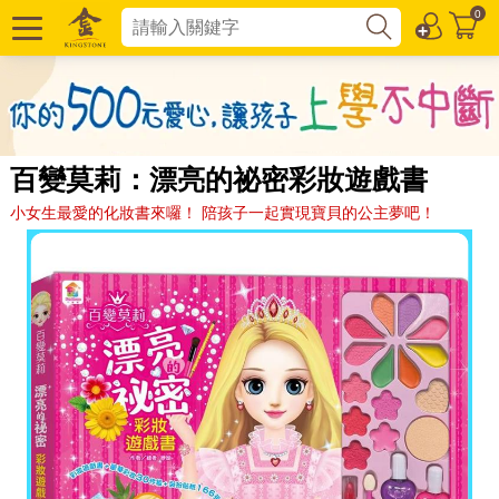
0
百變莫莉：漂亮的祕密彩妝遊戲書
小女生最愛的化妝書來囉！ 陪孩子一起實現寶貝的公主夢吧！