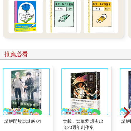
推薦必看
請解開故事謎底 04
廿載．繁華夢 護玄出
請解
道20週年創作集