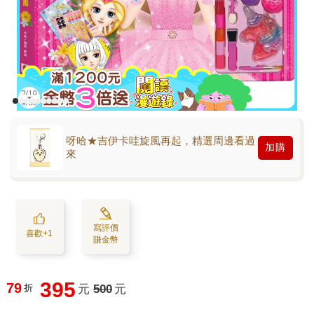
呀哈★吉伊卡哇旋風再起，精選周邊看過
加購
來
寫評價
喜歡+1
賺金幣
395
79
折
元
500
元