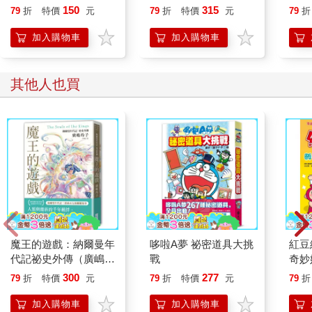
150
315
79
折
特價
元
79
折
特價
元
79
折
加入購物車
加入購物車
其他人也買
魔王的遊戲：納爾曼年
哆啦A夢 祕密道具大挑
紅豆
代記祕史外傳（廣嶋玲
戰
奇妙
子首部青少年小說）
300
277
79
折
特價
元
79
折
特價
元
79
折
加入購物車
加入購物車