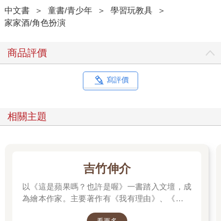
中文書
＞
童書/青少年
＞
學習玩教具
＞
家家酒/角色扮演
商品評價
寫評價
相關主題
吉竹伸介
以《這是蘋果嗎？也許是喔》一書踏入文壇，成
為繪本作家。主要著作有《我有理由》、《脫不
下來啊！》、插畫集《纖細體操：吉竹伸介素描
看更多