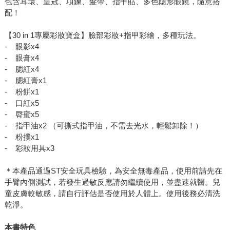
包含耳環、皇冠、項鍊、髮帶、指甲貼、多色隱形眼鏡，隨意搭
配！
【30 in 1專屬彩妝寶盒】臉部彩妝+指甲彩繪，多種玩法。
- 眼影x4
- 眼膏x4
- 腮紅x4
- 腮紅膏x1
- 粉餅x1
- 口紅x5
- 脣蜜x5
- 指甲油x2 （可撕式指甲油，不需去光水，輕鬆卸除！）
- 粉撲x1
- 彩妝用具x3
＊本產品通過ST安全玩具檢驗，為安全無毒產品，使用前請先在
手臂內側測試，若發生過敏反應請勿繼續使用，並盡速就醫。兒
童皮膚較敏感，請自行評估是否使用於人體上。使用後務必清洗
乾淨。
本書特色