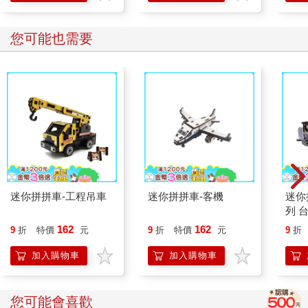
您可能也需要
迷你拼拼車-工程吊車
迷你拼拼車-客機
迷你
列 台
162
162
9
折
特價
元
9
折
特價
元
9
折
加入購物車
加入購物車
您可能會喜歡