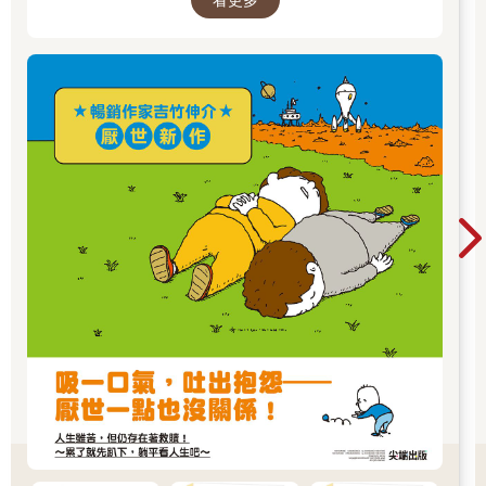
集》，散文《胡思亂想很有用：吉竹伸介的靈感
筆記》等，作品豐富。曾獲得MOE繪本大獎、產
經兒童出版文化獎美術獎、紐約時報最優秀繪本
獎、波隆那拉加茲童書獎特別獎，作品被翻譯成
多種語言，在許多國家出版。