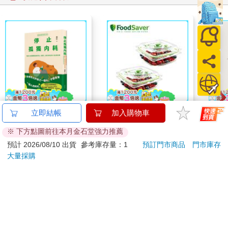
【電子書】停止孤獨內
FoodSaver真空密鮮盒
【電
立即結帳
加入購物車
耗
2入組（小－0.7L）
店
※ 下方點圖前往本月金石堂強力推薦
338
799
特價
元
特價
元
特價
預計 2026/08/10 出貨
參考庫存量：1
預訂門市商品
門市庫存
大量採購
電子書
加入購物車
訂購/退換貨須知
加入金石堂 LINE 官方帳號『完成綁定』，隨時掌握出貨動