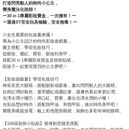
打造閃亮動人的時尚小公主，
變身魔法化妝師！
ー
30 in 1
專屬彩妝寶盒，一次擁有！ー
ー通過
ST
安全玩具檢驗，安全無毒！ー
小女生最愛的化妝書來囉！
專為小公主設計的時尚彩妝遊戲書，
圖文搭配，學習化妝技巧，
從眼妝、腮紅、脣彩、眼妝到美甲，
搭配30 in 1專屬彩妝寶盒及妝扮貼紙，
陪孩子一起實現寶貝的公主夢吧！
【彩妝遊戲書】學習化妝技巧
神采奕奕大眼睛：搭配眼影或眼膏，畫出閃閃動人的大眼睛。
自然紅潤好氣色：運用腮紅或腮紅膏，讓膚色看起來更紅潤。
光澤水潤小嘴巴：用口紅、脣蜜，畫出光澤水潤的小嘴！
光彩晶瑩好時尚：搭配指甲油、和指甲貼，做出時尚美甲吧！
耀眼美瞳超放電：戴上彩色隱形眼鏡，裝飾出多彩有神的眼睛。
【166張裝扮小貼紙】發揮創意隨意搭配