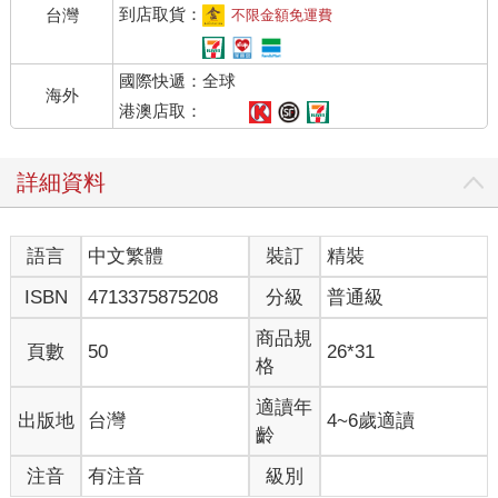
到店取貨：
台灣
不限金額免運費
國際快遞：全球
海外
港澳店取：
詳細資料
語言
中文繁體
裝訂
精裝
ISBN
4713375875208
分級
普通級
商品規
頁數
50
26*31
格
適讀年
出版地
台灣
4~6歲適讀
齡
注音
有注音
級別