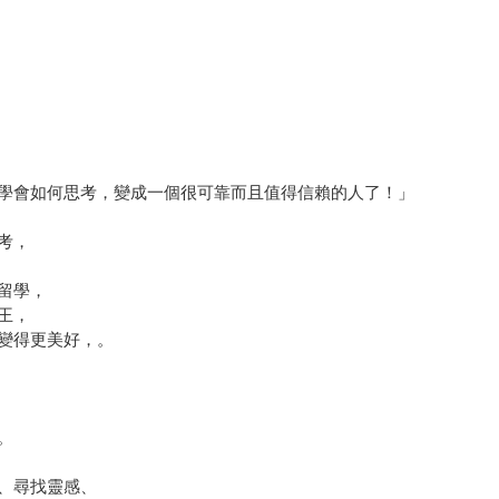
學會如何思考，變成一個很可靠而且值得信賴的人了！」
考，
留學，
王，
變得更美好，。
。
、尋找靈感、