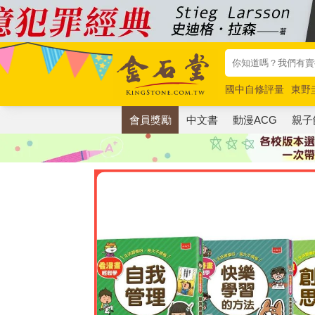
國中自修評量
東野
唯紅花綻放
奧德賽
會員獎勵
中文書
動漫ACG
親子