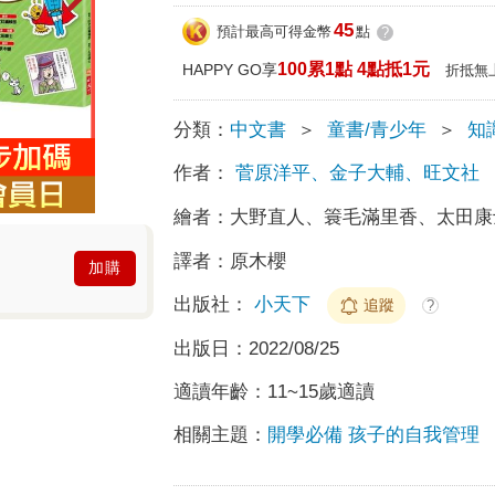
45
預計最高可得金幣
點
?
100累1點 4點抵1元
HAPPY GO享
折抵無
分類：
中文書
＞
童書/青少年
＞
知
作者：
菅原洋平、金子大輔、旺文社
繪者：
大野直人、簑毛滿里香、太田
譯者：
原木櫻
加購
出版社：
小天下
追蹤
?
出版日：
2022/08/25
適讀年齡：
11~15歲適讀
相關主題：
開學必備 孩子的自我管理