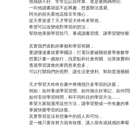
他成績不好、常常忘記寫作業、老是被媽媽嘮叨、
一叫他讀書就提不起興趣，想盡辦法逃避。
阿光的祖先看他這樣非常擔心，
從天界派遣了天才學習犬咚咚來幫他，
希望可以改變他對學習的想法，
幫助他掌握學習技巧、養成讀書習慣、讓學習變快樂
其實我們喜歡的事都和學習有關，
要讀懂漫畫就要學國語；打電玩要破關就要學會數學
想要計畫一趟旅行，找景點和社會有關、估算旅費和
透過學習讓會的東西愈來愈多，
可以打開我們的視野、讓生活更便利、幫助度過難關
天才學習犬咚咚在書中將傳授許多學習的訣竅，
例如：如何養成學習習慣、如何做出好筆記、如何問
如何安排學習時間，和不同科目的學習方法……
希望大家能運用這些方法，讓學習變成一件有趣的事
掌握快樂學習的訣竅。
其實學習並沒有想像中的煩人和可怕，
是一種只要肯努力就有收穫、讓人很有成就感的事喔