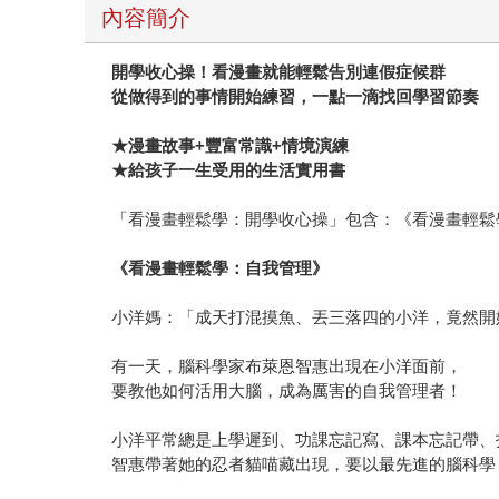
內容簡介
開學收心操！看漫畫就能輕鬆告別連假症候群
從做得到的事情開始練習，一點一滴找回學習節奏
★漫畫故事+豐富常識+情境演練
★給孩子一生受用的生活實用書
「看漫畫輕鬆學：開學收心操」包含：《看漫畫輕鬆
《看漫畫輕鬆學：自我管理》
小洋媽：「成天打混摸魚、丟三落四的小洋，竟然
有一天，腦科學家布萊恩智惠出現在小洋面前，
要教他如何活用大腦，成為厲害的自我管理者！
小洋平常總是上學遲到、功課忘記寫、課本忘記帶、
智惠帶著她的忍者貓喵藏出現，要以最先進的腦科學