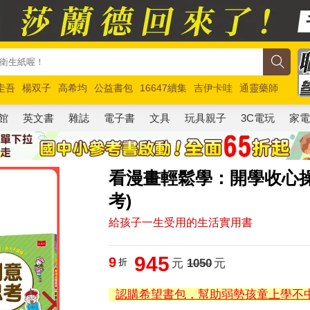
圭吾
楊双子
高希均
公益書包
16647續集
吉伊卡哇
通靈藥師
路邊攤新作
馬斯克
玩具總動員5
超慢跑
館
英文書
雜誌
電子書
文具
玩具親子
3C電玩
家
看漫畫輕鬆學：開學收心
考)
給孩子一生受用的生活實用書
945
9
折
元
1050
元
認購希望書包，幫助弱勢孩童上學不