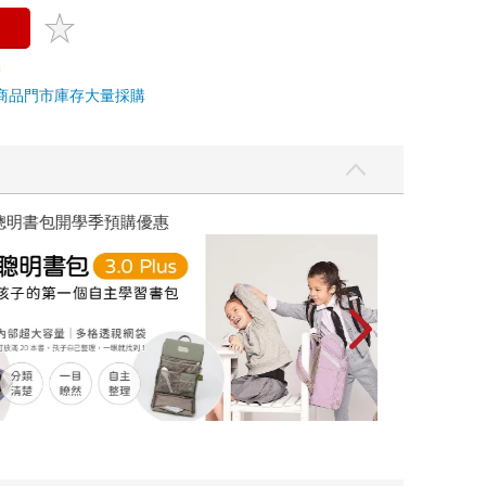
商品
門市庫存
大量採購
優惠
遠流童書展75折