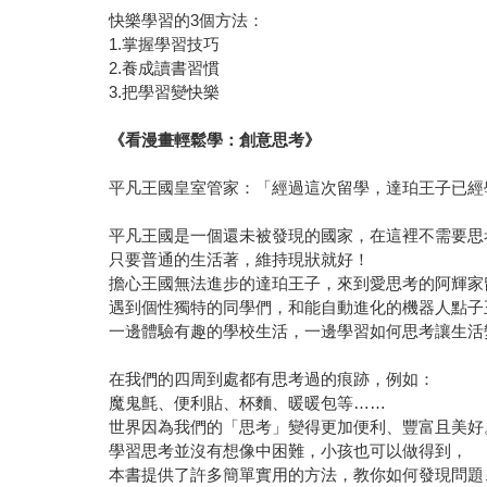
快樂學習的3個方法：
1.掌握學習技巧
2.養成讀書習慣
3.把學習變快樂
《看漫畫輕鬆學：創意思考》
平凡王國皇室管家：「經過這次留學，達珀王子已經
平凡王國是一個還未被發現的國家，在這裡不需要思
只要普通的生活著，維持現狀就好！
擔心王國無法進步的達珀王子，來到愛思考的阿輝家
遇到個性獨特的同學們，和能自動進化的機器人點子
一邊體驗有趣的學校生活，一邊學習如何思考讓生活
在我們的四周到處都有思考過的痕跡，例如：
魔鬼氈、便利貼、杯麵、暖暖包等……
世界因為我們的「思考」變得更加便利、豐富且美好
學習思考並沒有想像中困難，小孩也可以做得到，
本書提供了許多簡單實用的方法，教你如何發現問題