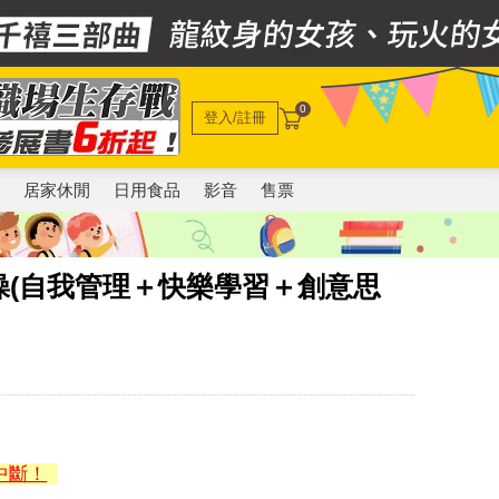
0
登入/註冊
電
居家休閒
日用食品
影音
售票
操(自我管理＋快樂學習＋創意思
中斷！