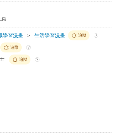
上限
識學習漫畫
＞
生活學習漫畫
追蹤
?
追蹤
?
康士
追蹤
?