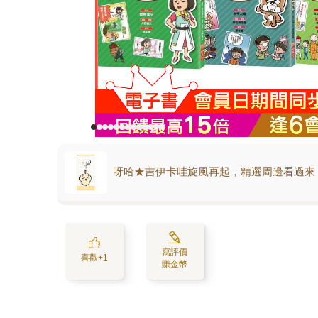
呀哈★吉伊卡哇旋風再起，精選周邊看過來
寫評價
喜歡+1
賺金幣