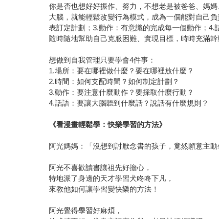
你是否也想好好振作、努力，不想老是被爸爸、媽媽
大腦，就能輕鬆改變行為模式，成為一個能對自己負
表訂定計劃；3.動作：有意識的完成每一個動作；
隨時隨地幫助自己克服困難、實現目標，時時充滿幹
想做到自我管理只要學會4件事：
1.場所：要在哪裡做什麼？要在哪裡放什麼？
2.時間：如何支配時間？如何制定計劃？
3.動作：要注意什麼動作？要採取什麼行動？
4.話語：要讓大腦聽到什麼話？說話有什麼規則？
《看漫畫輕鬆學：快樂學習的方法》
阿光媽媽：「沒想到討厭念書的孩子，竟然願意主動
阿光不喜歡讀書讓祖先好擔心，
特地派了身邊的天才學習犬咚咚下凡，
來教他如何讓學習變快樂的方法！
阿光覺得學習好麻煩，