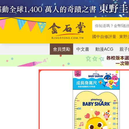
國中自修評量
東野
唯紅花綻放
奧德賽
會員獎勵
中文書
動漫ACG
親子