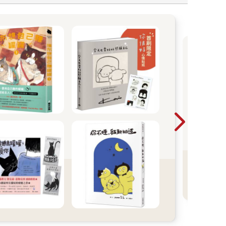
收
為小
子拆
能玩
交換
元。