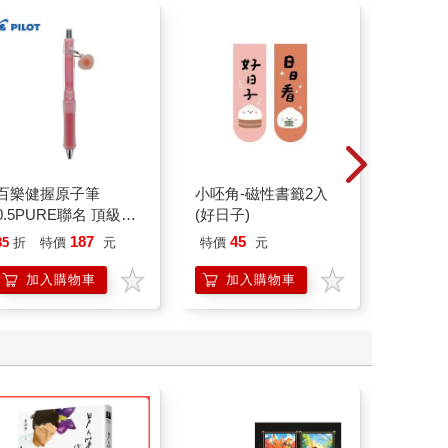
百樂健握原子筆
小呸角-磁性書籤2入
小呸角
0.5PURE聯名 頂級白
(好日子)
(歲月靜
桃(限量)
187
45
45
85
折
特價
元
特價
元
特價
加入購物車
加入購物車
加