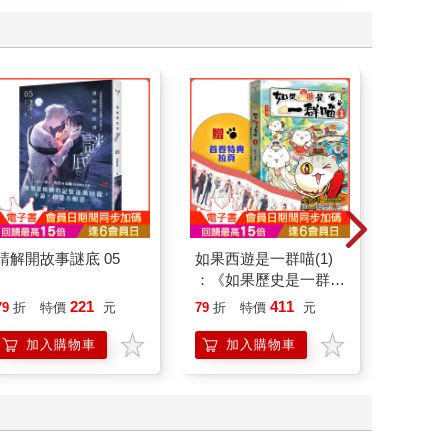
請解開故事謎底 05
如果西遊是一群喵(1)
請解開故
：《如果歷史是一群
喵》作者最新力作，附
221
411
79
折
特價
元
79
折
特價
元
79
折
【首卷特典】拉頁
加入購物車
加入購物車
加