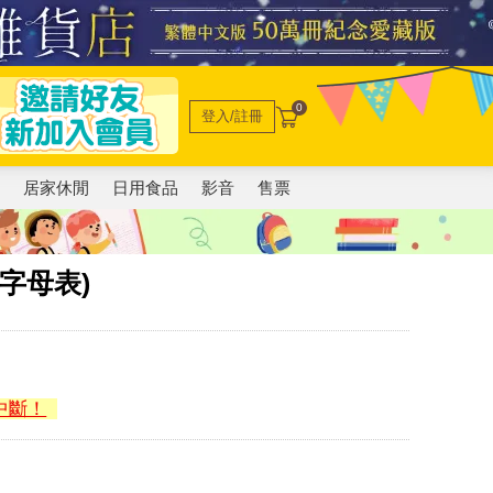
0
登入/註冊
電
居家休閒
日用食品
影音
售票
字母表)
中斷！