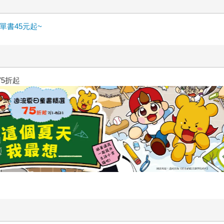
書45元起~
三采童書滿額送防水袋