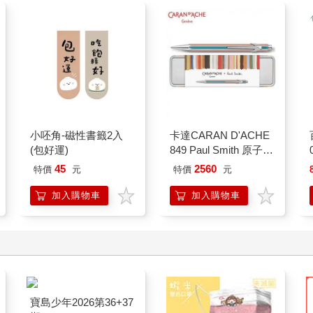
小呸角-磁性書籤2入
卡達CARAN D'ACHE
(包好運)
849 Paul Smith 原子筆
ED.5 條紋銀
45
2560
特價
元
特價
元
加入購物車
加入購物車