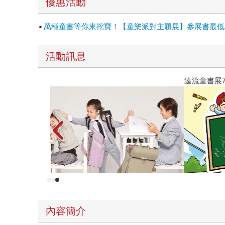
優惠活動
萬種童書等你來挖寶！【童樂派對主題展】參展書最低單
活動訊息
遠流童書展75折起
內容簡介