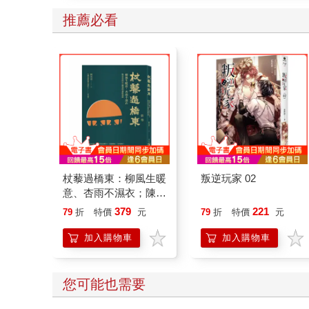
推薦必看
杖藜過橋東：柳風生暖
叛逆玩家 02
意、杏雨不濕衣；陳亮
恭談以心轉境的適齡漫
379
221
79
折
特價
元
79
折
特價
元
想
加入購物車
加入購物車
您可能也需要