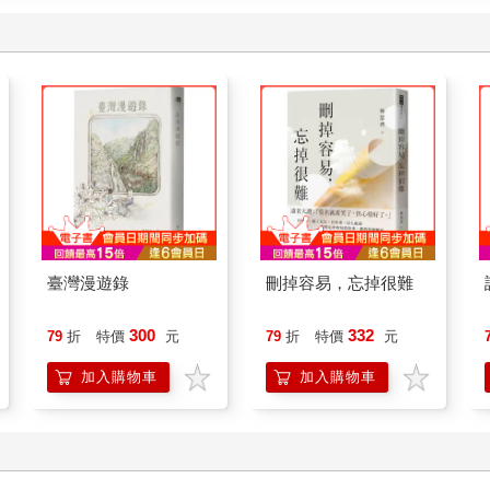
臺灣漫遊錄
刪掉容易，忘掉很難
300
332
79
折
特價
元
79
折
特價
元
加入購物車
加入購物車