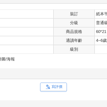
裝訂
紙本
分級
普通
商品規格
60*21
適讀年齡
4~6
級別
掛圖/海報
寫評價