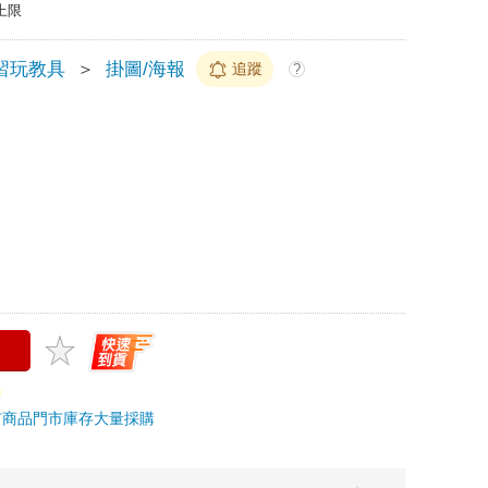
上限
習玩教具
＞
掛圖/海報
追蹤
?
市商品
門市庫存
大量採購