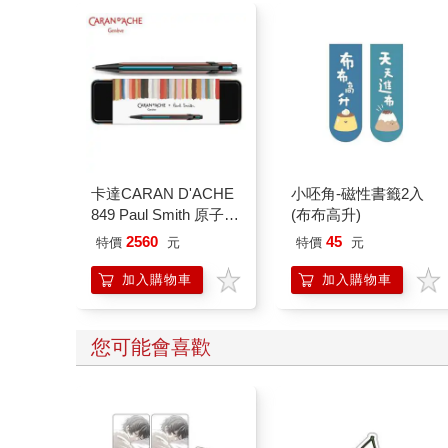
卡達CARAN D'ACHE
小呸角-磁性書籤2入
849 Paul Smith 原子筆
(布布高升)
ED.5 條紋黑
2560
45
特價
元
特價
元
加入購物車
加入購物車
您可能會喜歡