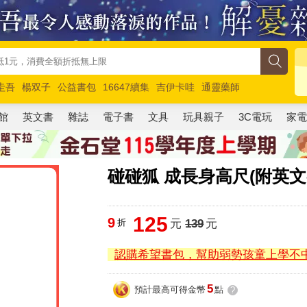
圭吾
楊双子
公益書包
16647續集
吉伊卡哇
通靈藥師
路邊攤新作
馬斯克
玩具總動員5
超慢跑
館
英文書
雜誌
電子書
文具
玩具親子
3C電玩
家
碰碰狐 成長身高尺(附英文
125
9
折
元
139
元
認購希望書包，幫助弱勢孩童上學不
5
預計最高可得金幣
點
?