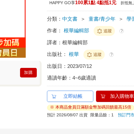
100累1點 4點抵1元
HAPPY GO享
折抵無
分類：
中文書
＞
童書/青少年
＞
學
作者：
根華編輯部
追蹤
?
譯者：
根華編輯部
出版社：
根華
追蹤
?
出版日：
2023/07/12
加購
適讀年齡：
4~6歲適讀
立即結帳
加入購物車
※ 本商品會員日滿額金幣加碼回饋最高15倍
預計 2026/08/07 出貨
限量品餘：1
預訂門