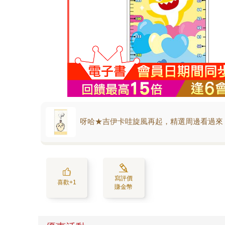
呀哈★吉伊卡哇旋風再起，精選周邊看過來
寫評價
喜歡+1
賺金幣