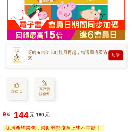
呀哈★吉伊卡哇旋風再起，精選周邊看過
加購
來
寫評價
喜歡+1
賺金幣
144
9
折
元
160
元
認購希望書包，幫助弱勢孩童上學不中斷！