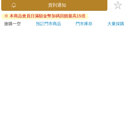
金石堂及銀行均不會請您操作ATM! 如接獲電話要求您前往
貨到通知
ATM提款機，請不要聽從指示，以免受騙上當！
※ 本商品會員日滿額金幣加碼回饋最高15倍
退換貨須知：
搶購一空
預訂門市商品
門市庫存
大量採購
**提醒您，鑑賞期不等於試用期，退回商品須為全新狀態**
依據「消費者保護法」第19條及行政院消費者保護處公告之
「通訊交易解除權合理例外情事適用準則」，以下商品購買
後，除商品本身有瑕疵外，將不提供7天的猶豫期：
易於腐敗、保存期限較短或解約時即將逾期。（如：生
鮮食品）
依消費者要求所為之客製化給付。（客製化商品）
報紙、期刊或雜誌。（含MOOK、外文雜誌）
經消費者拆封之影音商品或電腦軟體。
非以有形媒介提供之數位內容或一經提供即為完成之線
上服務，經消費者事先同意始提供。（如：電子書、電
子雜誌、下載版軟體、虛擬商品…等）
已拆封之個人衛生用品。（如：內衣褲、刮鬍刀、除毛
刀…等）
若非上列種類商品，均享有到貨7天的猶豫期（含例假