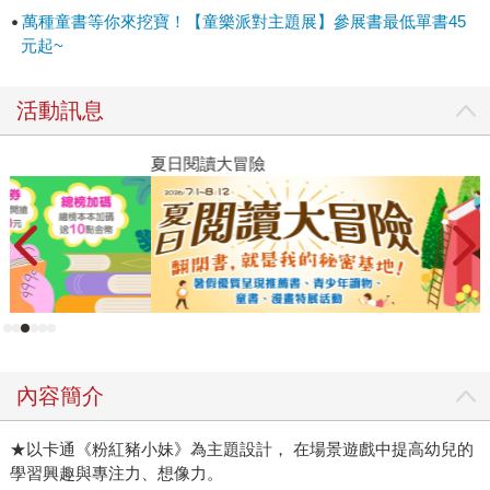
萬種童書等你來挖寶！【童樂派對主題展】參展書最低單書45
元起~
活動訊息
夏日閱讀大冒險
P
內容簡介
★以卡通《粉紅豬小妹》為主題設計， 在場景遊戲中提高幼兒的
學習興趣與專注力、想像力。