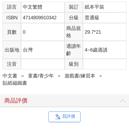
語言
中文繁體
裝訂
紙本平裝
ISBN
4714809910342
分級
普通級
商品規
頁數
0
29.7*21
格
適讀年
出版地
台灣
4~6歲適讀
齡
注音
級別
中文書
＞
童書/青少年
＞
遊戲書/練習本
＞
貼紙磁鐵書
商品評價
寫評價