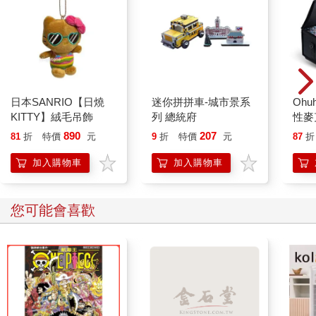
日本SANRIO【日燒
迷你拼拼車-城市景系
Ohu
KITTY】絨毛吊飾
列 總統府
性麥
890
207
81
折
特價
元
9
折
特價
元
87
折
加入購物車
加入購物車
您可能會喜歡