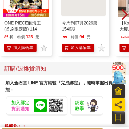
ONE PIECE航海王
今周刊07月2026第
【Ko
(首刷限定版) 114
1546期
大廈扇
123
94
85
折
特價
元
特價
元
99
1250
加入購物車
加入購物車
訂購/退換貨須知
加入金石堂 LINE 官方帳號『完成綁定』，隨時掌握出貨動
會
態：
員
日
提醒您！！