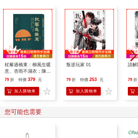
杖藜過橋東：柳風生暖
叛逆玩家 01
請解
意、杏雨不濕衣；陳亮
恭談以心轉境的適齡漫
379
253
79
折
特價
元
79
折
特價
元
79
折
想
加入購物車
加入購物車
您可能也需要