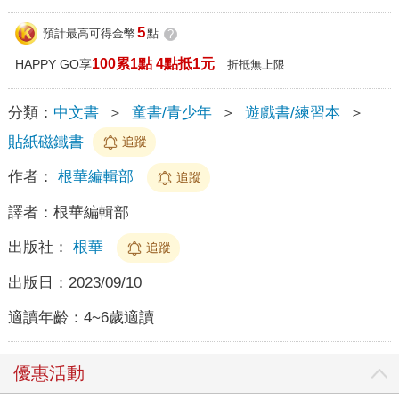
5
預計最高可得金幣
點
?
100累1點 4點抵1元
HAPPY GO享
折抵無上限
分類：
中文書
＞
童書/青少年
＞
遊戲書/練習本
＞
貼紙磁鐵書
追蹤
作者：
根華編輯部
追蹤
譯者：
根華編輯部
出版社：
根華
追蹤
出版日：
2023/09/10
適讀年齡：
4~6歲適讀
優惠活動