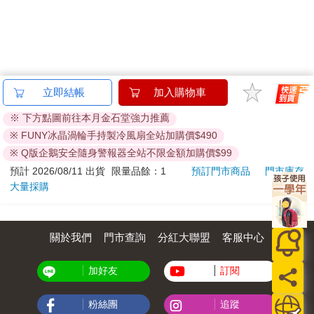
立即結帳
加入購物車
※ 下方點圖前往本月金石堂強力推薦
※ FUNY冰晶渦輪手持製冷風扇全站加購價$490
※ Q版企鵝安全隨身警報器全站不限金額加購價$99
預計 2026/08/11 出貨
限量品餘：1
預訂門市商品
門市庫存
大量採購
關於我們
門市查詢
分紅大聯盟
客服中心
加好友
訂閱
粉絲團
追蹤