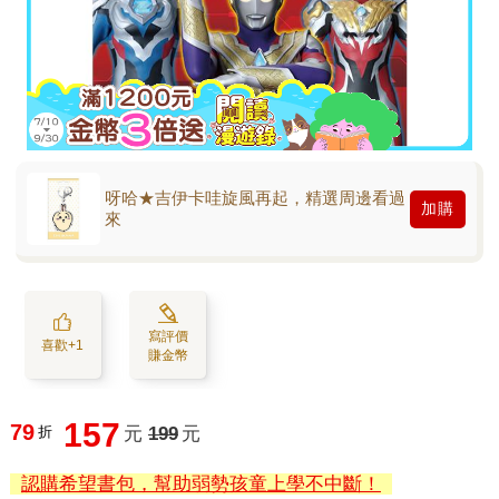
呀哈★吉伊卡哇旋風再起，精選周邊看過
加購
來
寫評價
喜歡+1
賺金幣
157
79
折
元
199
元
認購希望書包，幫助弱勢孩童上學不中斷！