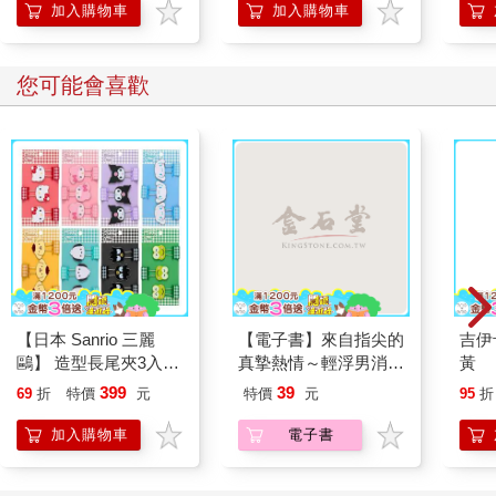
怪盜
加入購物車
加入購物車
TOM
您可能會喜歡
【日本 Sanrio 三麗
【電子書】來自指尖的
吉伊
鷗】 造型長尾夾3入組
真摯熱情～輕浮男消防
黃
(8款可選) 凱蒂貓 Hello
員帶著熱烈眼神擁抱我
399
39
69
折
特價
元
特價
元
95
折
Kitty 庫洛米 布丁狗 酷
～(第15話)
企鵝
加入購物車
電子書