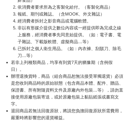
鮮食品）
依消費者要求所為之客製化給付。（客製化商品）
報紙、期刊或雜誌。（含MOOK、外文雜誌）
經消費者拆封之影音商品或電腦軟體。
非以有形媒介提供之數位內容或一經提供即為完成之線
上服務，經消費者事先同意始提供。（如：電子書、電
子雜誌、下載版軟體、虛擬商品…等）
已拆封之個人衛生用品。（如：內衣褲、刮鬍刀、除毛
刀…等）
若非上列種類商品，均享有到貨7天的猶豫期（含例假
日）。
辦理退換貨時，商品（組合商品恕無法接受單獨退貨）必須
是您收到商品時的原始狀態（包含商品本體、配件、贈品、
保證書、所有附隨資料文件及原廠內外包裝…等），請勿直
接使用原廠包裝寄送，或於原廠包裝上黏貼紙張或書寫文
字。
退回商品若無法回復原狀，將請您負擔回復原狀所需費用，
嚴重時將影響您的退貨權益。