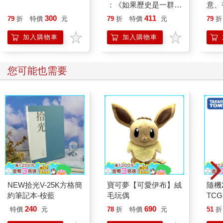
：《如果歷史是一群
意、
喵》作者最新力作，附
恭談
300
411
79
折
特價
元
79
折
特價
元
79
折
【首卷特典】拉頁
想
加入購物車
加入購物車
您可能也需要
NEW拾光V-25K方格簡
寶可夢【可愛伊布】絨
隨機
約筆記本-桉藍
毛玩偶
TCG
友 
240
690
特價
元
78
折
特價
元
51
折
交換