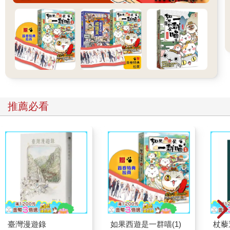
推薦必看
臺灣漫遊錄
如果西遊是一群喵(1)
杖藜