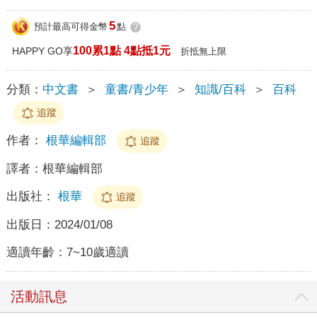
5
預計最高可得金幣
點
?
100累1點 4點抵1元
HAPPY GO享
折抵無上限
分類：
中文書
＞
童書/青少年
＞
知識/百科
＞
百科
追蹤
作者：
根華編輯部
追蹤
譯者：
根華編輯部
出版社：
根華
追蹤
出版日：
2024/01/08
適讀年齡：
7~10歲適讀
活動訊息