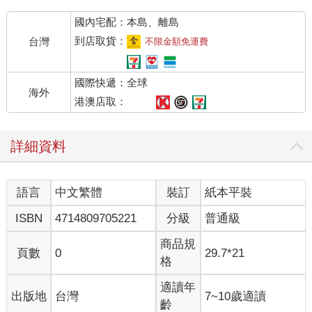
國內宅配：本島、離島
到店取貨：
台灣
不限金額免運費
國際快遞：全球
海外
港澳店取：
詳細資料
語言
中文繁體
裝訂
紙本平裝
ISBN
4714809705221
分級
普通級
商品規
頁數
0
29.7*21
格
適讀年
出版地
台灣
7~10歲適讀
齡