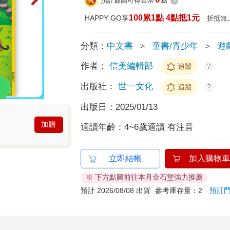
預計最高可得金幣
點
?
100累1點 4點抵1元
HAPPY GO享
折抵無
分類：
中文書
＞
童書/青少年
＞
遊
作者：
信美編輯部
追蹤
?
出版社：
世一文化
追蹤
?
出版日：
2025/01/13
加購
適讀年齡：
4~6歲適讀 有注音
立即結帳
加入購物車
※ 下方點圖前往本月金石堂強力推薦
預計 2026/08/08 出貨
參考庫存量：2
預訂