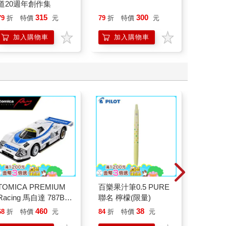
道20週年創作集
315
300
79
折
特價
元
79
折
特價
元
79
折
加入購物車
加入購物車
加
TOMICA PREMIUM
百樂果汁筆0.5 PURE
百樂果汁
Racing 馬自達 787B
聯名 檸檬(限量)
聯名 葡
1991 Le Mans 24th
460
38
68
折
特價
元
84
折
特價
元
84
折
NO.18 玩具車 多美小