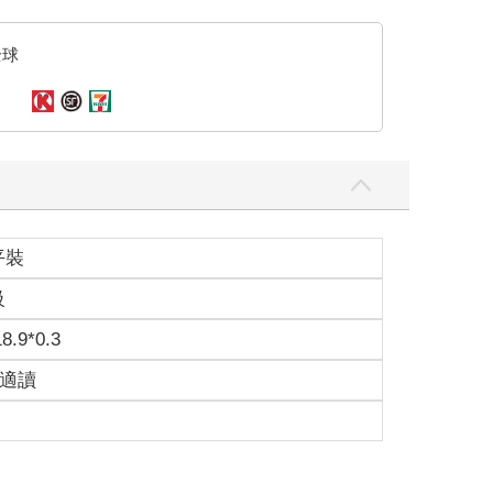
全球
平裝
級
18.9*0.3
歲適讀