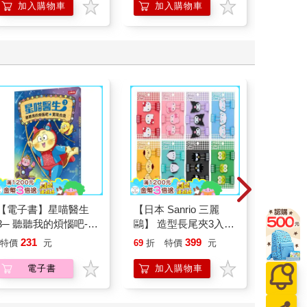
汽車
加入購物車
加入購物車
加
【電子書】星喵醫生
【日本 Sanrio 三麗
劇場版 L
3─ 聽聽我的煩惱吧-實
鷗】 造型長尾夾3入組
之空女
現自我
(8款可選) 凱蒂貓 Hello
樂部 Blo
231
399
35
特價
元
69
折
特價
元
特價
Kitty 庫洛米 布丁狗 酷
Party
企鵝
電子書
加入購物車
加