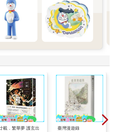
整天 
子一
廿載．繁華夢 護玄出
臺灣漫遊錄
祕密中