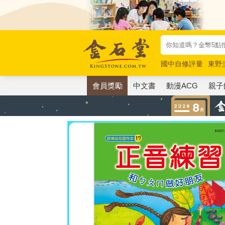
國中自修評量
東野
唯紅花綻放
奧德賽
會員獎勵
中文書
動漫ACG
親子