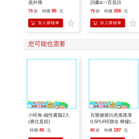
底外傳
詞彙&一百首詩
95
356
79
折
特價
元
79
折
特價
元
加入購物車
加入購物車
您可能也需要
小呸角-磁性書籤2入
百樂健握玩色搖搖筆
(勇往直前)
0.5PURE聯名 檸檬(限
量)
45
187
特價
元
85
折
特價
元