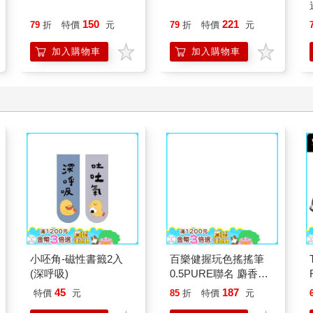
150
221
79
折
特價
元
79
折
特價
元
加入購物車
加入購物車
小呸角-磁性書籤2入
百樂健握玩色搖搖筆
(深呼吸)
0.5PURE聯名 麝香葡
萄(限量)
45
187
特價
元
85
折
特價
元