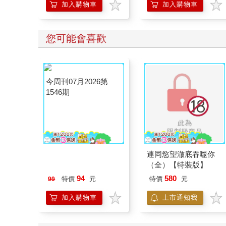
加入購物車
加入購物車
您可能會喜歡
今周刊07月2026第
連同慾望澈底吞噬你
1546期
（全）【特裝版】
94
580
特價
元
特價
元
99
加入購物車
上市通知我