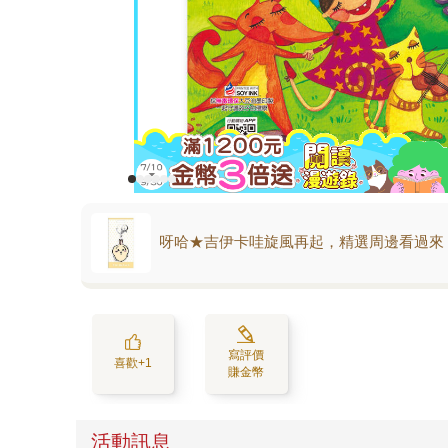
呀哈★吉伊卡哇旋風再起，精選周邊看過來
寫評價
喜歡+1
賺金幣
活動訊息