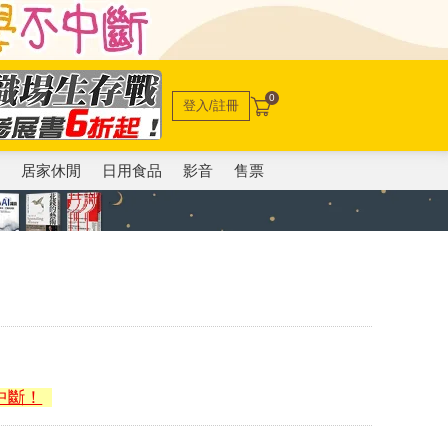
0
登入/註冊
電
居家休閒
日用食品
影音
售票
中斷！