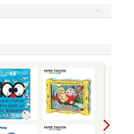
Le
紙
Play
互動書展
排太