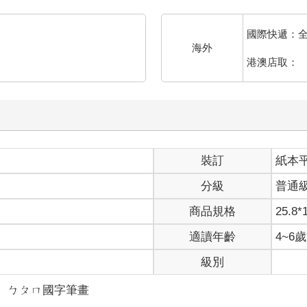
國際快遞：
海外
港澳店取：
裝訂
紙本
分級
普通
商品規格
25.8*
適讀年齡
4~6
級別
＞
ㄅㄆㄇ國字筆畫