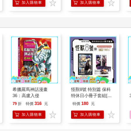
加入購物車
加入購物車
希臘羅馬神話漫畫
怪獸8號 特別篇 保科
36：高盧入侵
特休日小冊子套組[限
加購]
316
180
79
折
特價
元
特價
元
加入購物車
加入購物車