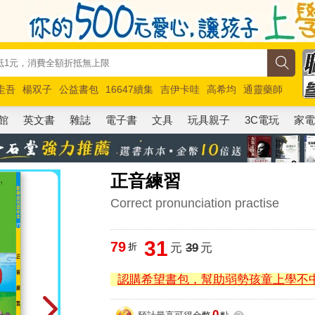
圭吾
楊双子
公益書包
16647續集
吉伊卡哇
高希均
通靈藥師
路邊攤新作
馬斯克
玩具總動員5
超慢跑
館
英文書
雜誌
電子書
文具
玩具親子
3C電玩
家
正音練習
Correct pronunciation practise
31
79
折
元
39
元
認購希望書包，幫助弱勢孩童上學不
0