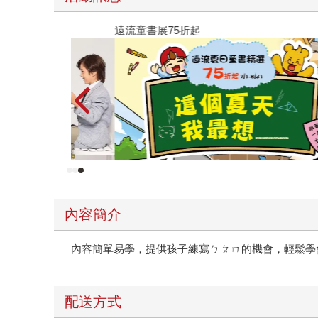
遠流童書展75折起
內容簡介
內容簡單易學，提供孩子練寫ㄅㄆㄇ的機會，輕鬆學
配送方式