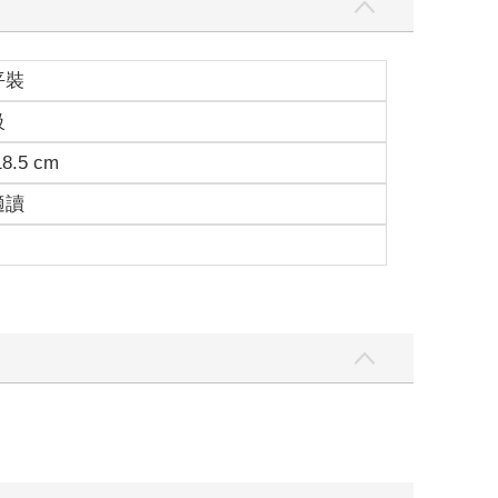
平裝
級
18.5 cm
適讀