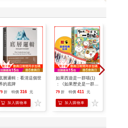
底層邏輯：看清這個世
如果西遊是一群喵(1)
請解開故
界的底牌
：《如果歷史是一群
喵》作者最新力作，附
316
411
79
折
特價
元
79
折
特價
元
79
折
【首卷特典】拉頁
加入購物車
加入購物車
加