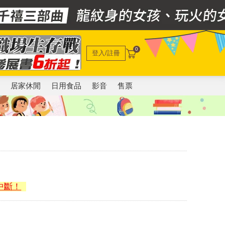
0
登入/註冊
電
居家休閒
日用食品
影音
售票
中斷！