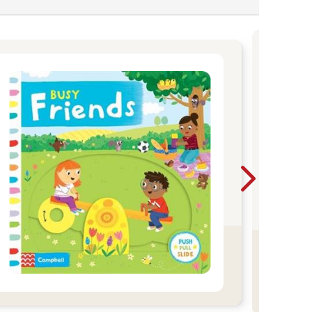
2
爸媽
閱讀
每年
喔！