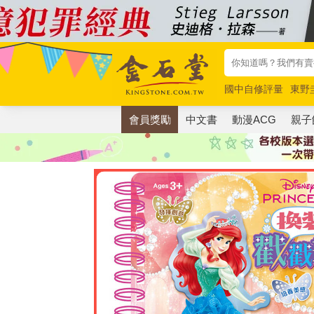
國中自修評量
東野
唯紅花綻放
奧德賽
會員獎勵
中文書
動漫ACG
親子