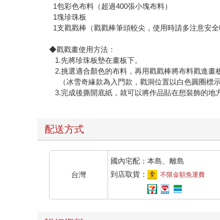
1包彩色布料（超過400張小塊布料）
1塊珍珠板
1支戳戳棒（戳戳棒筆頭較尖，使用時請多注意安全
◆戳戳畫使用方法：
1.先將珍珠板墊在畫板下。
2.挑選適合顏色的布料，再用戳戳棒將布料戳進畫
（冰雪奇緣款為入門款，戳洞位置以白色圓圈標示
3.完成後撕開底紙，就可以將作品貼在想裝飾的地
配送方式
國內宅配：本島、離島
到店取貨：
台灣
不限金額免運費