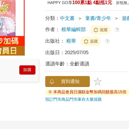
100累1點 4點抵1元
HAPPY GO享
折抵無
分類：
中文書
＞
童書/青少年
＞
遊
作者：
根華編輯部
追蹤
?
出版社：
根華
追蹤
?
出版日：
2025/07/05
適讀年齡：
全齡適讀
加購
貨到通知
※ 本商品會員日滿額金幣加碼回饋最高15倍
預訂門市商品
門市庫存
大量採購