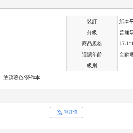
裝訂
紙本
分級
普通
商品規格
17.1*
適讀年齡
全齡
級別
＞
塗鴉著色/勞作本
寫評價