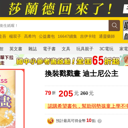
圭吾
楊双子
高希均
公益書包
16647續集
吉伊卡哇
通靈藥師
路邊攤新作
馬斯克
玩具總動員5
超慢跑
館
英文書
雜誌
電子書
文具
玩具親子
3C電玩
家
換裝戳戳畫 迪士尼公主
205
79
折
元
260
元
認購希望書包，幫助弱勢孩童上學不
10
預計最高可得金幣
點
?