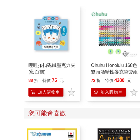
哩哩扣扣磁鐵壓克力夾
Ohuhu Honolulu 168色
(藍白拖)
雙頭酒精性麥克筆套組
75
4280
88
折
特價
元
72
折
特價
元
加入購物車
加入購物車
您可能會喜歡