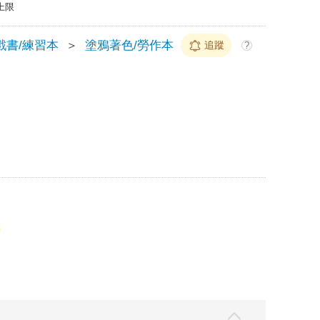
上限
戲書/練習本
＞
塗鴉著色/勞作本
追蹤
?