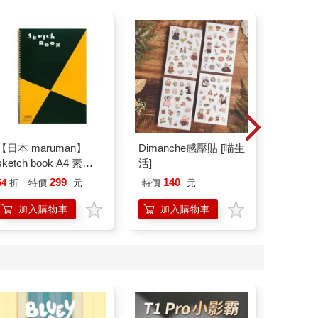
【日本 maruman】
Dimanche感壓貼 [喵生
2026
sketch book A4 素描
活]
+文具
本 繪圖本 空白繪圖本
299
140
54
折
特價
元
特價
元
57
折
速寫本
加入購物車
加入購物車
貨