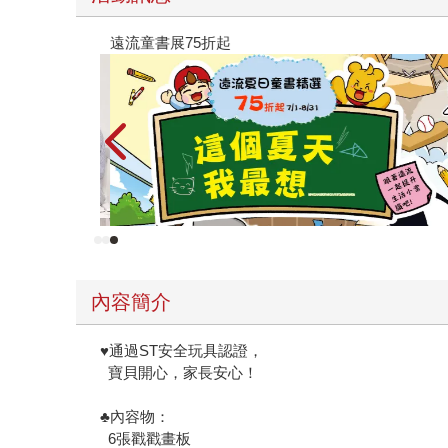
遠流童書展75折起
內容簡介
♥通過ST安全玩具認證，
寶貝開心，家長安心！
♣內容物：
6張戳戳畫板