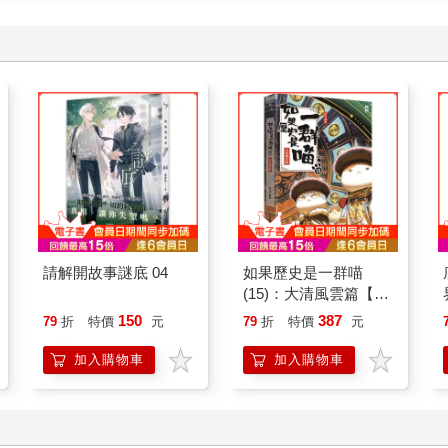
請解開故事謎底 04
如果歷史是一群喵
(15)：大清風雲篇【萌
貓漫畫學歷史】
150
387
79
折
特價
元
79
折
特價
元
加入購物車
加入購物車