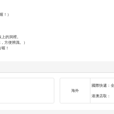
喔！）
板上的洞裡。
，方便辨識。）
方喔！
國際快遞：
海外
港澳店取：