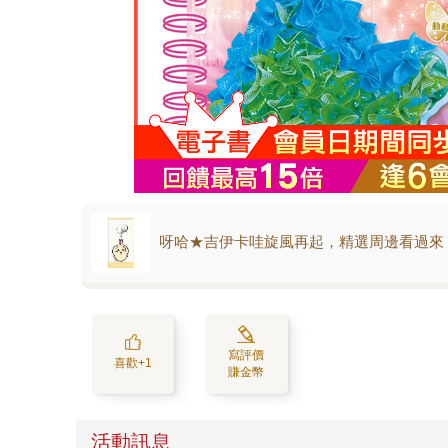
呀哈★吉伊卡哇旋風再起，精選周邊看過來
寫評價
喜歡+1
賺金幣
活動訊息