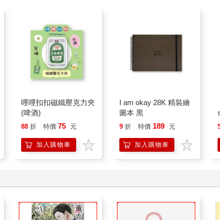
哩哩扣扣磁鐵壓克力夾
I am okay 28K 精裝繪
(啤酒)
圖本 黑
75
189
88
折
特價
元
9
折
特價
元
加入購物車
加入購物車