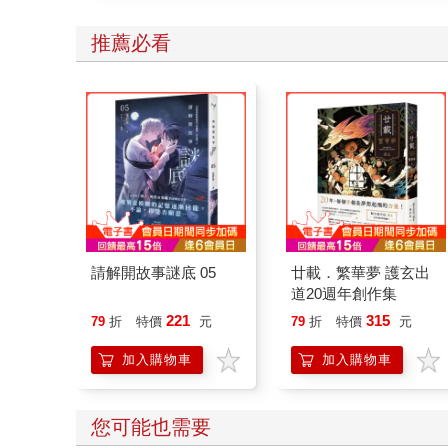
推薦必看
請解開故事謎底 05
廿載．繁華夢 護玄出
道20週年創作集
221
315
79
折
特價
元
79
折
特價
元
加入購物車
加入購物車
您可能也需要