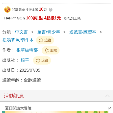
10
預計最高可得金幣
點
?
100累1點 4點抵1元
HAPPY GO享
折抵無上限
分類：
中文書
＞
童書/青少年
＞
遊戲書/練習本
＞
塗鴉著色/勞作本
追蹤
作者：
根華編輯部
追蹤
出版社：
根華
追蹤
出版日：
2025/07/05
適讀年齡：
全齡適讀
活動訊息
夏日閱讀大冒險
P