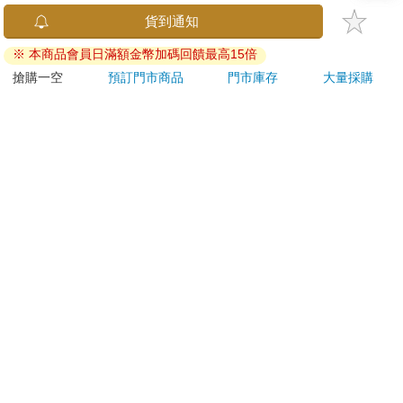
金石堂及銀行均不會請您操作ATM! 如接獲電話要求您前往
貨到通知
ATM提款機，請不要聽從指示，以免受騙上當！
※ 本商品會員日滿額金幣加碼回饋最高15倍
退換貨須知：
搶購一空
預訂門市商品
門市庫存
大量採購
**提醒您，鑑賞期不等於試用期，退回商品須為全新狀態**
依據「消費者保護法」第19條及行政院消費者保護處公告之
「通訊交易解除權合理例外情事適用準則」，以下商品購買
後，除商品本身有瑕疵外，將不提供7天的猶豫期：
易於腐敗、保存期限較短或解約時即將逾期。（如：生
鮮食品）
依消費者要求所為之客製化給付。（客製化商品）
報紙、期刊或雜誌。（含MOOK、外文雜誌）
經消費者拆封之影音商品或電腦軟體。
非以有形媒介提供之數位內容或一經提供即為完成之線
上服務，經消費者事先同意始提供。（如：電子書、電
子雜誌、下載版軟體、虛擬商品…等）
已拆封之個人衛生用品。（如：內衣褲、刮鬍刀、除毛
刀…等）
若非上列種類商品，均享有到貨7天的猶豫期（含例假