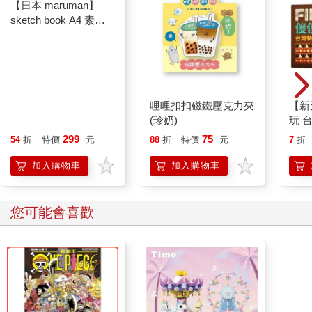
【日本 maruman】
sketch book A4 素描
本 繪圖本 空白繪圖本
速寫本
哩哩扣扣磁鐵壓克力夾
【新
(珍奶)
玩 台
桌上
299
75
54
折
特價
元
88
折
特價
元
7
折
加入購物車
加入購物車
您可能會喜歡