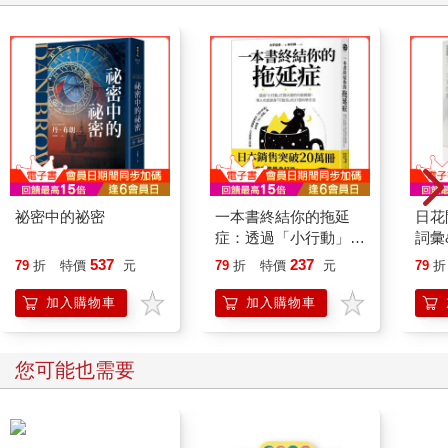
祕密中的祕密
一本書終結你的拖延
日花
症：透過「小行動」打
詞彙
開大腦的行動開關，懶
537
237
79
折
特價
元
79
折
特價
元
79
折
人也能變身「行動派」
的37個科學方法
加入購物車
加入購物車
您可能也需要