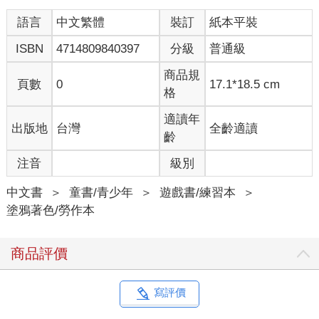
語言
中文繁體
裝訂
紙本平裝
ISBN
4714809840397
分級
普通級
商品規
頁數
0
17.1*18.5 cm
格
適讀年
出版地
台灣
全齡適讀
齡
注音
級別
中文書
＞
童書/青少年
＞
遊戲書/練習本
＞
塗鴉著色/勞作本
商品評價
寫評價