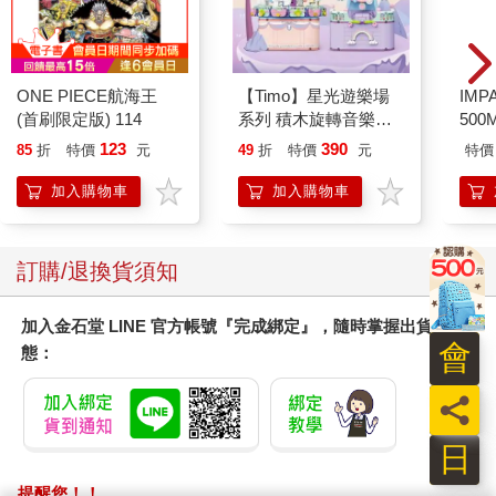
ONE PIECE航海王
【Timo】星光遊樂場
IM
(首刷限定版) 114
系列 積木旋轉音樂盒
500
禮物
IM0
123
390
85
折
特價
元
49
折
特價
元
特價
加入購物車
加入購物車
訂購/退換貨須知
加入金石堂 LINE 官方帳號『完成綁定』，隨時掌握出貨動
會
態：
員
日
提醒您！！