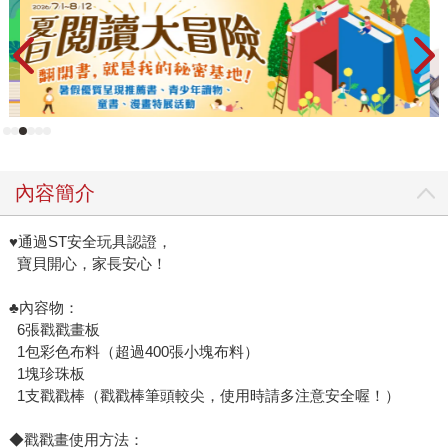
內容簡介
♥通過ST安全玩具認證，
寶貝開心，家長安心！
♣內容物：
6張戳戳畫板
1包彩色布料（超過400張小塊布料）
1塊珍珠板
1支戳戳棒（戳戳棒筆頭較尖，使用時請多注意安全喔！）
◆戳戳畫使用方法：