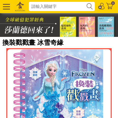
0
換裝戳戳畫 冰雪奇緣