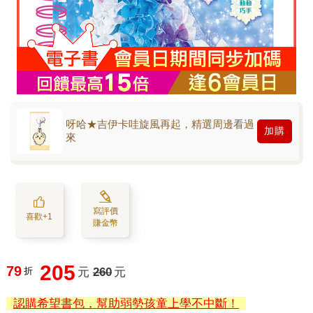
呀哈★吉伊卡哇旋風再起，精選周邊看過
加購
來
寫評價
喜歡+1
賺金幣
205
79
折
元
260
元
認購希望書包，幫助弱勢孩童上學不中斷！