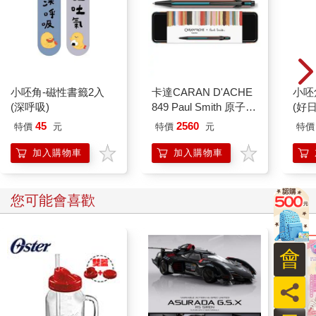
小呸角-磁性書籤2入
卡達CARAN D'ACHE
小呸
(深呼吸)
849 Paul Smith 原子筆
(好日
ED.5 條紋黑
45
2560
特價
元
特價
元
特價
加入購物車
加入購物車
您可能會喜歡
會
員