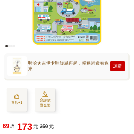
呀哈★吉伊卡哇旋風再起，精選周邊看過
加購
來
寫評價
喜歡+1
賺金幣
173
69
折
元
250
元