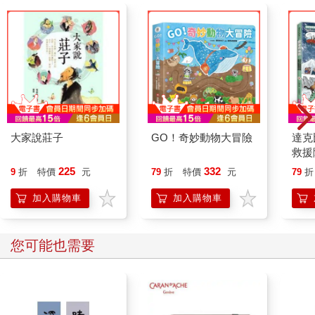
大家說莊子
GO！奇妙動物大冒險
達克
救援
與臺
225
332
9
折
特價
元
79
折
特價
元
79
折
加入購物車
加入購物車
您可能也需要