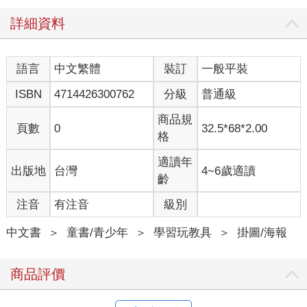
詳細資料
語言
中文繁體
裝訂
一般平裝
ISBN
4714426300762
分級
普通級
商品規
頁數
0
32.5*68*2.00
格
適讀年
出版地
台灣
4~6歲適讀
齡
注音
有注音
級別
中文書
＞
童書/青少年
＞
學習玩教具
＞
掛圖/海報
商品評價