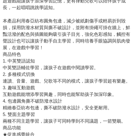
題遊戲能讓孩子加深學習記憶，更有律動兒歌可以陪伴孩子成
長，一起唱唱跳跳學認知。
本產品利用春亞紡布圓角包邊，減少被紙劃傷手或輕易折到毀
損，採用防潑水材質與撕不破設計，並附有掛繩可掛在牆上，鮮
豔活潑的配色與插圖能夠吸引孩子目光，強化色彩感知，觸控有
聲設計也可以讓孩子動手自主學習，同時培養手眼協調與肌肉發
展，在遊戲中學習！
商品特色
1. 中英雙語認知
中英雙語輔佐學習，讓孩子在遊戲中閱讀學習。
2. 多種模式切換
連讀、音量、遊戲、兒歌等不同的模式，讓孩子學習超有樂趣。
3. 趣味互動遊戲
互動遊戲能增添學習興趣，同時也能幫助孩子加深印象。
4. 包邊圓角撕不破防潑水設計
精緻春亞紡布包邊，撕不破防潑水設計，安全更耐用。
5. 雙面主題學習
兩種不同主題學習，讓孩子可同時學到不同議題，一箭雙鵰。
商品功能
★促進感覺統合