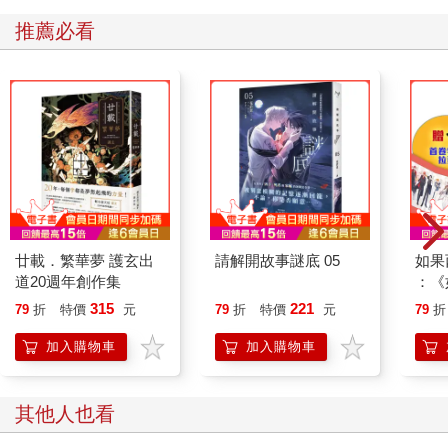
推薦必看
廿載．繁華夢 護玄出
請解開故事謎底 05
如果
道20週年創作集
：《
喵》
315
221
79
折
特價
元
79
折
特價
元
79
折
【首
加入購物車
加入購物車
其他人也看