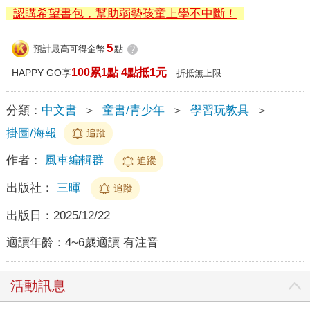
認購希望書包，幫助弱勢孩童上學不中斷！
5
預計最高可得金幣
點
?
100累1點 4點抵1元
HAPPY GO享
折抵無上限
分類：
中文書
＞
童書/青少年
＞
學習玩教具
＞
掛圖/海報
追蹤
作者：
風車編輯群
追蹤
出版社：
三暉
追蹤
出版日：
2025/12/22
適讀年齡：
4~6歲適讀 有注音
活動訊息