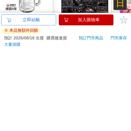
日
（加購）OSTER隨鮮
【預購27年5月暫定】
超幸
立即結帳
加入購物車
瓶果汁機替杯（紅）
threeMega閃電霹靂車
焙材
※ 本品無額外回饋
VA Hi-SPEC UNITED
愛配
299
16980
特價
元
特價
元
79
折
阿斯拉 G.S.X RS
預計 2026/08/18 出貨
購買後進貨
預訂門市商品
門市庫存
SIREN 黑色限定
大量採購
加入購物車
加入購物車
訂購/退換貨須知
加入金石堂 LINE 官方帳號『完成綁定』，隨時掌握出貨動
態：
提醒您！！