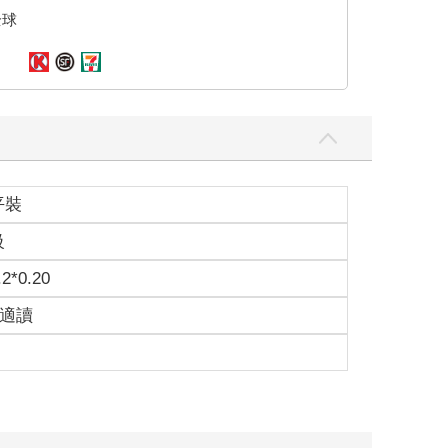
全球
平裝
級
.2*0.20
歲適讀