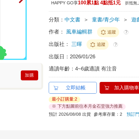
100累1點 4點抵1元
HAPPY GO享
折抵無
分類：
中文書
＞
童書/青少年
＞
遊
作者：
風車編輯群
追蹤
?
出版社：
三暉
追蹤
?
出版日：
2026/01/26
適讀年齡：
4~6歲適讀 有注音
加購
立即結帳
加入購物車
最小訂購量:2
※ 下方點圖前往本月金石堂強力推薦
預計 2026/08/08 出貨
參考庫存量：2
預訂