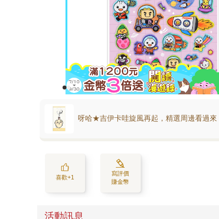
呀哈★吉伊卡哇旋風再起，精選周邊看過來
寫評價
喜歡+1
賺金幣
活動訊息