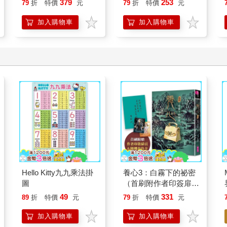
379
253
79
折
特價
元
79
折
特價
元
想
加入購物車
加入購物車
Hello Kitty九九乘法掛
養心3：白霧下的祕密
圖
（首刷附作者印簽扉頁
及隨機角色卡，共兩
49
331
89
折
特價
元
79
折
特價
元
款）
加入購物車
加入購物車