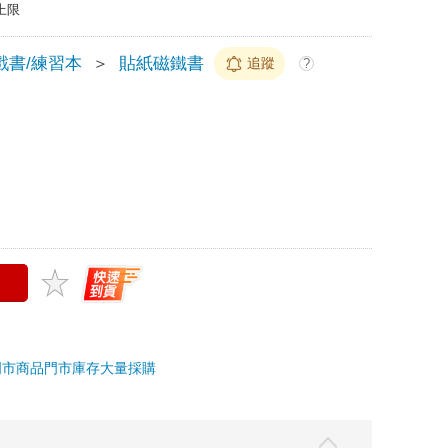
上限
戲書/練習本
＞
貼紙磁鐵書
追蹤
?
門市商品
門市庫存
大量採購