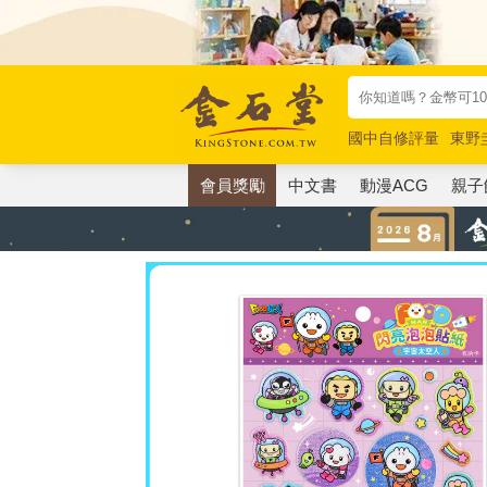
國中自修評量
東野
唯紅花綻放
奧德賽
會員獎勵
中文書
動漫ACG
親子