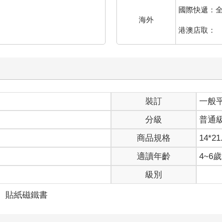
國際快遞：
海外
港澳店取：
裝訂
一般
分級
普通
商品規格
14*21
適讀年齡
4~6
級別
＞
貼紙磁鐵書