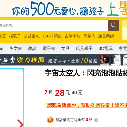
圭吾
楊双子
公益書包
16647續集
吉伊卡哇
高希均
通靈藥師
路邊攤新作
馬斯克
玩具總動員5
超慢跑
館
英文書
雜誌
電子書
文具
玩具親子
3C電玩
家
宇宙太空人：閃亮泡泡貼紙
28
7
折
元
40
元
認購希望書包，幫助弱勢孩童上學不
0
預計最高可得金幣
點
?