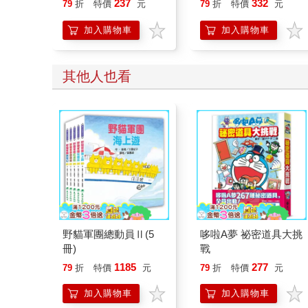
237
332
79
折
特價
元
79
折
特價
元
開關，懶人也能變身
「行動派」的37個科
加入購物車
加入購物車
學方法
其他人也看
野貓軍團總動員Ⅱ(5
哆啦A夢 祕密道具大挑
冊)
戰
1185
277
79
折
特價
元
79
折
特價
元
加入購物車
加入購物車