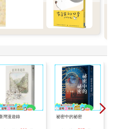
臺灣漫遊錄
祕密中的祕密
一本書
症：透
開大腦