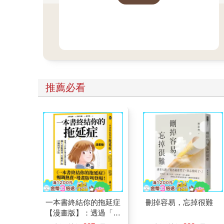
推薦必看
一本書終結你的拖延症
刪掉容易，忘掉很難
【漫畫版】：透過「小
行動」打開大腦的行動