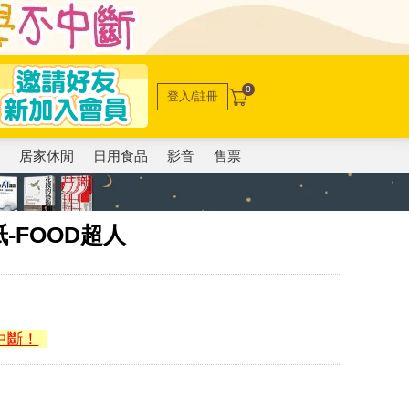
0
登入/註冊
電
居家休閒
日用食品
影音
售票
-FOOD超人
中斷！