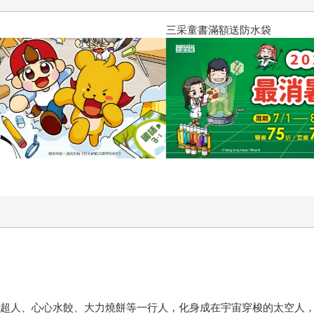
三采童書滿額送防水袋
OD超人、心心水餃、大力燒餅等一行人，化身成在宇宙穿梭的太空人