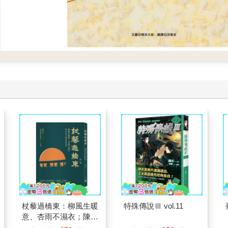
杖藜過橋東：柳風生暖
特殊傳說Ⅲ vol.11
意、杏雨不濕衣；陳亮
恭談以心轉境的適齡漫