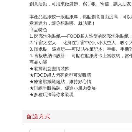
創意活動，可用來做裝飾、寫手帳、寄信，讓大朋友
本產品貼紙較一般貼紙厚，黏貼創意自由度高，可以
意表達力，讓你想貼哪、就貼哪！
商品特色
1. 閃亮泡泡貼紙──FOOD超人造型的閃亮泡泡貼
2. 宇宙太空人──化身在宇宙中的小小太空人，吸引
3. 隨處貼、隨處玩──可以貼在筆記本、手帳、手
4. 背板收納卡設計──可貼在貼紙背卡上當收納，當
商品功能
★發揮創意盡情裝飾
★FOOD超人閃亮造型可愛吸睛
★療癒貼紙隨處貼，維持好心情
★訓練手眼協調、促進小肌肉發展
★多種玩法等你來發現
配送方式