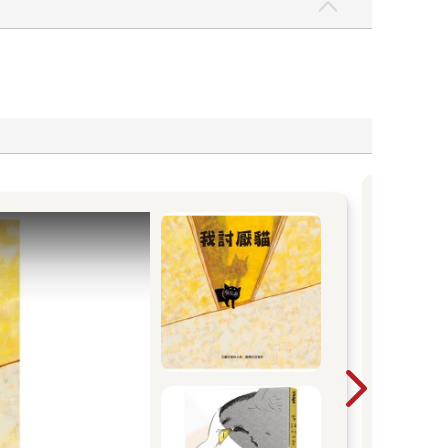
「
一本
是先