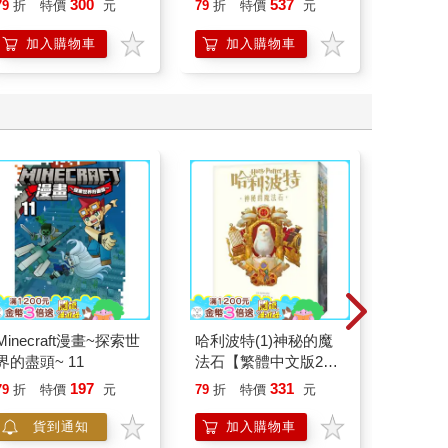
300
537
79
折
特價
元
79
折
特價
元
79
折
人也能
的37
加入購物車
加入購物車
加
Minecraft漫畫~探索世
哈利波特(1)神秘的魔
好玩ㄅ
界的盡頭~ 11
法石【繁體中文版20
週年紀念】
197
331
79
折
特價
元
79
折
特價
元
79
折
貨到通知
加入購物車
加