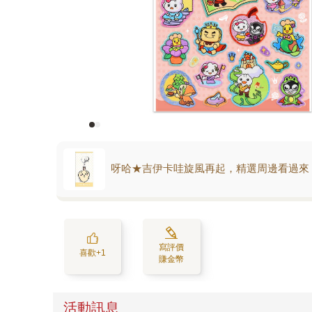
呀哈★吉伊卡哇旋風再起，精選周邊看過來
寫評價
喜歡+1
賺金幣
活動訊息