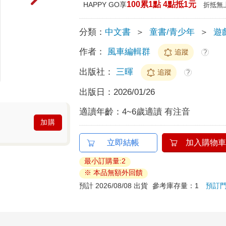
100累1點 4點抵1元
HAPPY GO享
折抵無
分類：
中文書
＞
童書/青少年
＞
遊
作者：
風車編輯群
追蹤
?
出版社：
三暉
追蹤
?
出版日：
2026/01/26
適讀年齡：
4~6歲適讀 有注音
加購
立即結帳
加入購物車
最小訂購量:2
※ 本品無額外回饋
預計 2026/08/08 出貨
參考庫存量：1
預訂