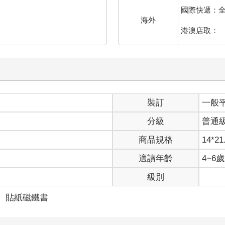
國際快遞：
海外
港澳店取：
裝訂
一般
分級
普通
商品規格
14*21
適讀年齡
4~6
級別
＞
貼紙磁鐵書