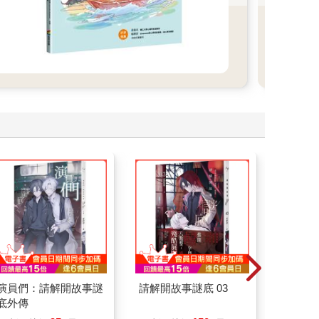
子一
演員們：請解開故事謎
請解開故事謎底 03
刪掉容
底外傳