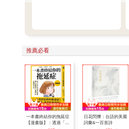
推薦必看
一本書終結你的拖延症
日花閃爍：台語的美麗
【漫畫版】：透過「小
詞彙&一百首詩
行動」打開大腦的行動