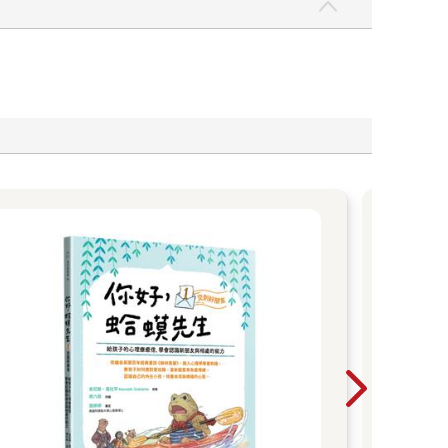
Le
紙
Play
互動書展
排太
整天 