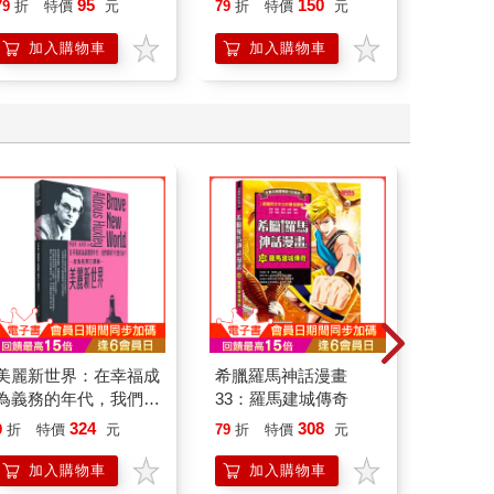
95
150
79
折
特價
元
79
折
特價
元
79
折
加入購物車
加入購物車
加
美麗新世界：在幸福成
希臘羅馬神話漫畫
麵包小
為義務的年代，我們還
33：羅馬建城傳奇
（二版
剩下什麼自由？
版】（
324
308
9
折
特價
元
79
折
特價
元
75
折
留言小
加入購物車
加入購物車
加