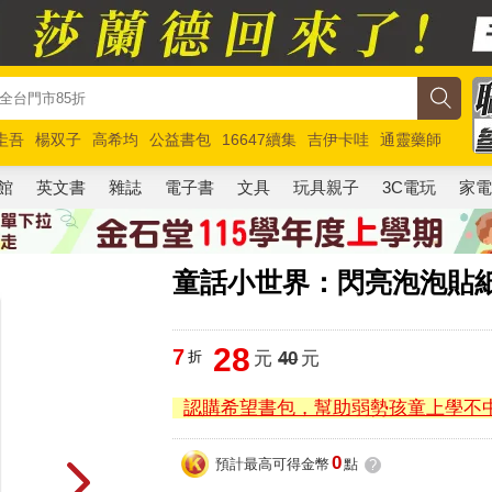
圭吾
楊双子
高希均
公益書包
16647續集
吉伊卡哇
通靈藥師
路邊攤新作
馬斯克
玩具總動員5
超慢跑
館
英文書
雜誌
電子書
文具
玩具親子
3C電玩
家
童話小世界：閃亮泡泡貼紙
28
7
折
元
40
元
認購希望書包，幫助弱勢孩童上學不
0
預計最高可得金幣
點
?