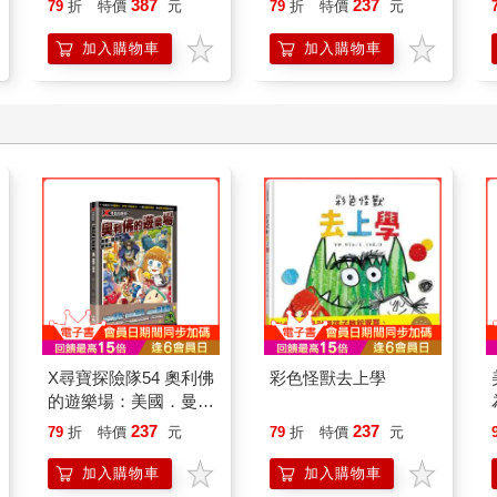
387
237
79
折
特價
元
79
折
特價
元
人也能變身「行動派」
的37個科學方法
加入購物車
加入購物車
X尋寶探險隊54 奧利佛
彩色怪獸去上學
的遊樂場：美國．曼哈
頓．籠中鳥
237
237
79
折
特價
元
79
折
特價
元
加入購物車
加入購物車