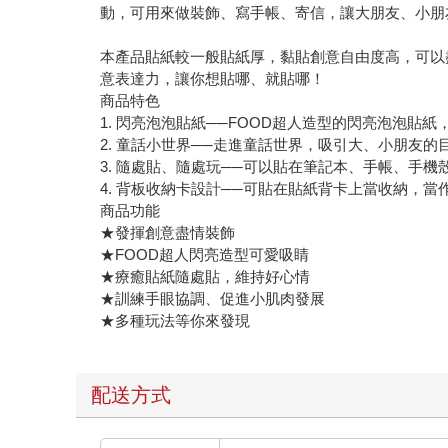
動，可用來做裝飾、寫手帳、寄信，讓大朋友、小朋
本產品貼紙較一般貼紙厚，黏貼創意自由度高，可以
意表達力，讓你想貼哪、就貼哪！
商品特色
1. 閃亮泡泡貼紙──FOOD超人造型的閃亮泡泡貼
2. 童話小世界──走進童話世界，吸引大、小朋友的
3. 隨處貼、隨處玩──可以貼在筆記本、手帳、手
4. 背板收納卡設計──可貼在貼紙背卡上當收納，當
商品功能
★發揮創意盡情裝飾
★FOOD超人閃亮造型可愛吸睛
★療癒貼紙隨處貼，維持好心情
★訓練手眼協調、促進小肌肉發展
★多種玩法等你來發現
配送方式