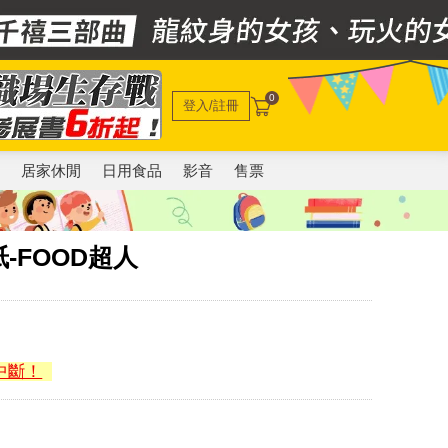
0
登入/註冊
電
居家休閒
日用食品
影音
售票
-FOOD超人
中斷！