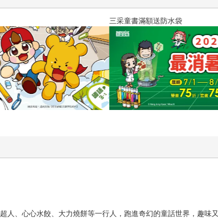
三采童書滿額送防水袋
OD超人、心心水餃、大力燒餅等一行人，跑進奇幻的童話世界，趣味