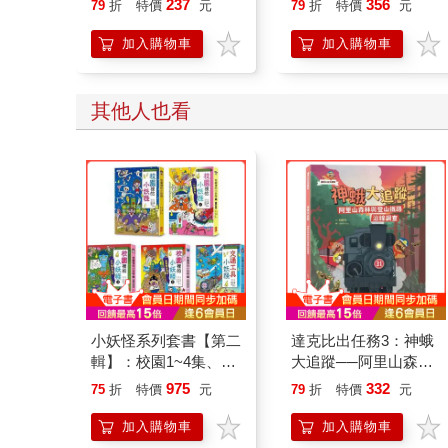
237
356
79
折
特價
元
79
折
特價
元
開關，懶人也能變身
「行動派」的37個科
加入購物車
加入購物車
學方法
其他人也看
小妖怪系列套書【第二
達克比出任務3：神蛾
輯】：校園1~4集、交
大追蹤──阿里山森林
通工具(共5冊)
與登山鐵路沿線調查
975
332
75
折
特價
元
79
折
特價
元
加入購物車
加入購物車