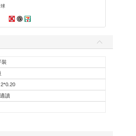
全球
平裝
級
.2*0.20
歲適讀