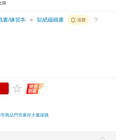
上限
戲書/練習本
＞
貼紙磁鐵書
追蹤
?
門市商品
門市庫存
大量採購