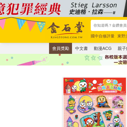
國中自修評量
東野
唯紅花綻放
奧德賽
會員獎勵
中文書
動漫ACG
親子