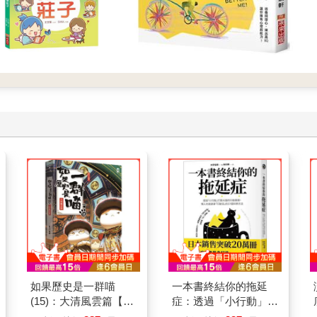
如果歷史是一群喵
一本書終結你的拖延
(15)：大清風雲篇【萌
症：透過「小行動」打
貓漫畫學歷史】
開大腦的行動開關，懶