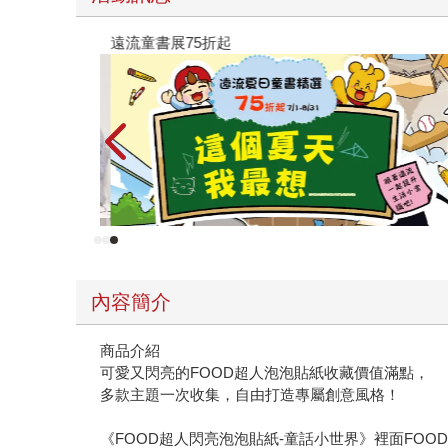
遠流童書展75折起
內容簡介
商品介紹
可愛又閃亮的FOOD超人泡泡貼紙收藏價值滿點，
多款主題一次收集，自由打造專屬創意風格！
《FOOD超人閃亮泡泡貼紙-童話小世界》裡面FO