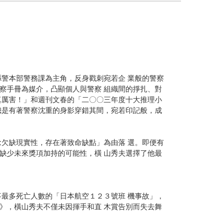
警本部警務課為主角，反身戳刺宛若企 業般的警察
察手冊為媒介，凸顯個人與警察 組織間的掙扎、對
真厲害！」和週刊文春的「二〇〇三年度十大推理小
總是有著警察沈重的身影穿錯其間，宛若印記般，成
欠缺現實性，存在著致命缺點」為由落 選。即便有
缺少未來獎項加持的可能性，橫 山秀夫選擇了他最
最多死亡人數的「日本航空１２３號班 機事故」，
》，橫山秀夫不僅未因揮手和直 木賞告別而失去舞