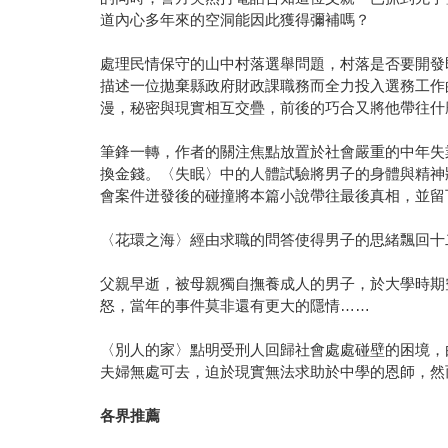
道內心多年來的空洞能因此獲得彌補嗎？
處理民情保守的山中村落選舉問題，村落是否要開發
描述一位拋棄縣政府財政課職務而全力投入選務工作
漫，秘密與現實相互交疊，前後的巧合又將他帶往什
筆鋒一轉，作者的關注焦點放置於社會嚴重的中年失
換金錢。〈失眠〉中的人體試驗將男子的身體與精神
會案件迸發後的碰撞將本篇小說帶往最後真相，並留
〈花環之海〉經由求職的問答使得男子的思緒飄回十
父親早逝，被母親獨自撫養成人的男子，於大學時期
怒，當年的事件莫非還有更大的隱情……
〈別人的家〉點明受刑人回歸社會處處碰壁的困境，
夫婦無處可去，迫於現實無法求助於中學的恩師，然
各界推薦