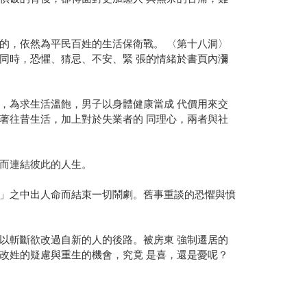
的，依然為平民百姓的生活保衛戰。 〈第十八洞〉
同時，恐懼、猜忌、不安、緊 張的情緒於書頁內瀰
，為求生活溫飽，男子以身體健康當成 代價用來交
著往昔生活，加上對於失業者的 同理心，兩者與社
而連結彼此的人生。
」之中出人命而結束一切鬧劇。舊事重談的恐懼與憤
以斬斷欲改過自新的人的後路。被房東 強制遷居的
改姓的疑慮與重生的機會，究竟 是喜，還是憂呢？