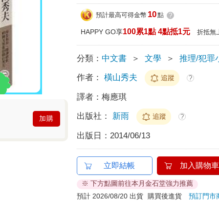
10
預計最高可得金幣
點
?
100累1點 4點抵1元
HAPPY GO享
折抵無
分類：
中文書
＞
文學
＞
推理/犯罪
作者：
橫山秀夫
追蹤
?
譯者：
梅應琪
出版社：
新雨
追蹤
?
加購
出版日：
2014/06/13
立即結帳
加入購物車
※ 下方點圖前往本月金石堂強力推薦
預計 2026/08/20 出貨
購買後進貨
預訂門市