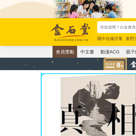
國中自修評量
東野
唯紅花綻放
奧德賽
會員獎勵
中文書
動漫ACG
親子