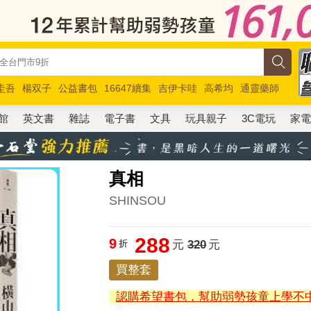
圭吾
楊双子
公益書包
16647續集
吉伊卡哇
高希均
通靈藥師
路邊攤新作
馬斯克
玩具總動員5
超慢跑
館
英文書
雜誌
電子書
文具
玩具親子
3C電玩
家
真相
SHINSOU
288
9
折
元
320
元
買整套
認購希望書包，幫助弱勢孩童上學不