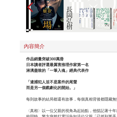
內容簡介
作品銷量突破300萬冊
日本讀者評選最厲害推理作家第一名
淋漓盡致的「一筆入魂」經典代表作
「逮捕犯人並不是案件的尾聲
而是另一個戲劇化的開始。」
每則故事的結局都還有故事，每個真相背後都隱藏無
〈真相〉以一位父親的視角為起始點，他惦記著十年
的同時，警方突然打電話告知這位父親「已抓到兇手