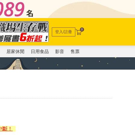
0
登入/註冊
電
居家休閒
日用食品
影音
售票
中斷！