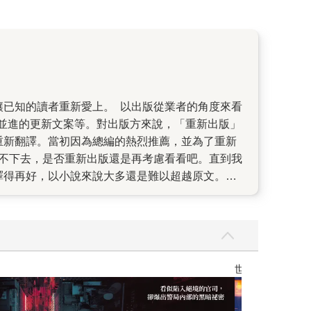
並進的更新文案等。對出版方來說，「重新出版」
重新翻譯。當初因為總編的熱烈推薦，並為了重新
嚥不下去，是否重新出版還是再考慮看看吧。直到我
譯得再好，以小說來說大多還是難以超越原文。但
式的情境回想。 一口氣看完重譯的《64》，深深
謝謝廷昭讓等待是值得的，謝謝好的譯者讓一本好
世界上最透明的故事【夏季限量版】：