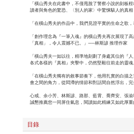
「橫山秀夫在此書中，不僅甩脫了警察小說的刻板桎
讀者與角色的驚恐、〈別人的家〉中驚悚駭人的真相
「在橫山秀夫的作品中，我們見證平實的生命之歌，
「創作理念為『一筆入魂』的橫山秀夫再次展現了高
「真相」，令人震撼不已。」──林斯諺 推理作家
「橫山秀夫一如以往，精準地刻劃了身處其位的『人
各式各樣的『真相』夾擊中，仍然堅毅往前走的靈魂
「在橫山秀夫獨有的敘事節奏下，他用扎實的白描之
會之間的角力，從悶滯的情節和對話間自然浮出，完
心戒、余小芳、林斯諺、路那、藍霄、喬齊安、張渝
誠懇推薦您一同屏住氣息，閱讀如此精練又如此厚重
目錄