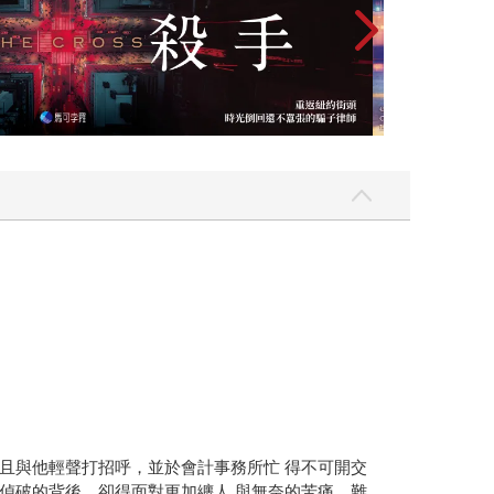
且與他輕聲打招呼，並於會計事務所忙 得不可開交
偵破的背後，卻得面對更加纏人 與無奈的苦痛，難