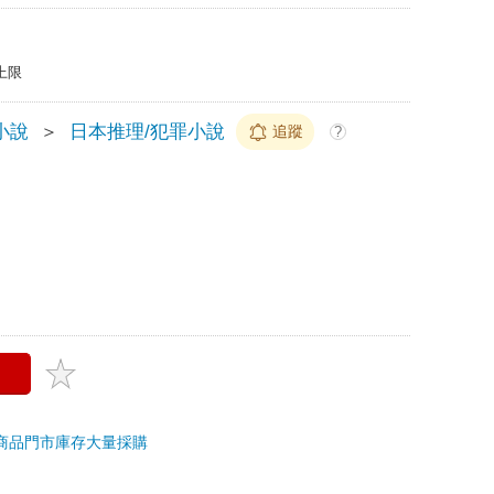
上限
小說
＞
日本推理/犯罪小說
追蹤
?
商品
門市庫存
大量採購