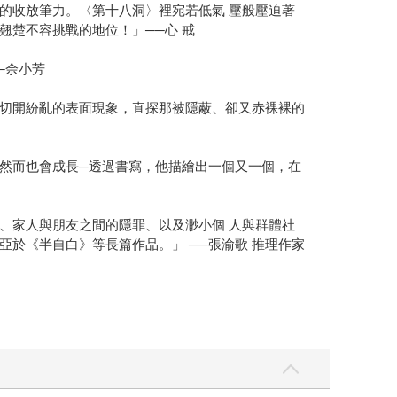
的收放筆力。〈第十八洞〉裡宛若低氣 壓般壓迫著
楚不容挑戰的地位！」──心 戒
─余小芳
切開紛亂的表面現象，直探那被隱蔽、卻又赤裸裸的
然而也會成長─透過書寫，他描繪出一個又一個，在
、家人與朋友之間的隱罪、以及渺小個 人與群體社
於《半自白》等長篇作品。」 ──張渝歌 推理作家