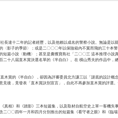
聞社長達十二年的記者經歷，以及他賴以成名的警察小說。無論是以縣
的〈影子的季節〉；或是二〇〇〇年以保險箱內不翼而飛的三十本警
的短篇小說〈動機〉；甚至是囊獲寶島社「二〇〇三 這本推理小說
百二十八屆直木賞決選名單的《半自白》。在 橫山秀夫的作品中，
屆直木賞的《半自白》，卻因為評審委員北方謙三以「謎底的設計概念
意見後，竟發表「直木賞訣別宣言」，自此不再參加直木賞的評選。
 《真相》和《踏影》三本短篇集，以及取材自航空史上單一客機失事
含二〇〇四年一月和四月分別推出的短篇集《看守者之眼》和《臨場