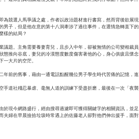
即為競選人馬爭議之處，作者以政治題材進行書寫，然而背後欲展現
的男子，但是他在意的第十八洞牽涉了過往事件，在選情急轉直下的
麼樣的結局？
業議題。主角需要養妻育兒，且步入中年，卻被無情的公司變相裁員
狀態推向谷底，妻兒的冷漠態度數度傷害著他的心，身心俱疲且懷念
下一大片的空茫。
二年前的舊事，藉由一通電話點醒幾位男子學生時代苦痛的記憶，進
空手道社殘忍暴虐、毫無人道的訓練下受盡折磨，最後在一次「夜襲
由於現今網路盛行，經由搜尋過濾即可獲得關鍵字的相關資訊，並足
而夫婦在早晨撿拾垃圾時常遇上的佐藤老人卻對他們伸出援手，面對