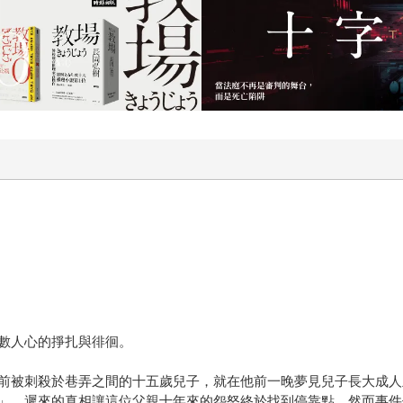
數人心的掙扎與徘徊。
前被刺殺於巷弄之間的十五歲兒子，就在他前一晚夢見兒子長大成人
」。遲來的真相讓這位父親十年來的怨怒終於找到停靠點，然而事件