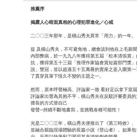
推薦序
揭露人心暗面真相的心理犯罪進化／心戒
二〇〇三年那年，是橫山秀夫異常「用力」的一年。
提 及橫山秀夫，不可避免地，總會談到他在上毛新
內部弊病，於一九九八年獲得第五屆「松本清張賞」
抗，獲得第五十三屆「推理作家協會賞短篇部門獎」
說」雙冠，並以超過五十五萬冊的賣座之姿入圍第一
了貫穿其筆下恆久不變的主題之一。
然而，原本呼聲極高、評論家一致 看好足以拿下當
評論家出聲為其抱不平，橫山秀夫在反駁評審委員的
擅長的方式替自己
發聲─持續不斷地書寫，並挑戰各種可能性！
光是二〇〇三年，橫山秀夫便推出了《第三時效》、
並融合親臨現場體驗的長篇小說《登山者》。如果包
台，反而以快筆利刀展現其充沛的創作能量。