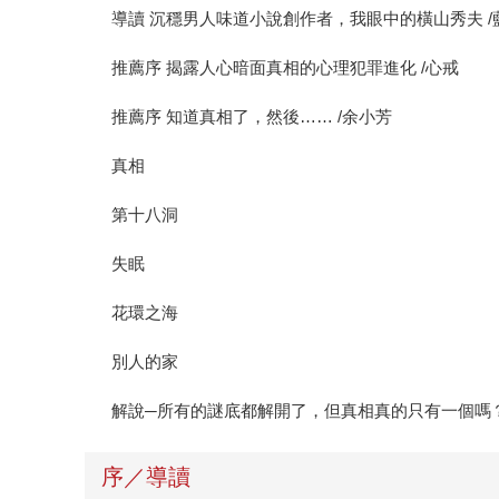
導讀 沉穩男人味道小說創作者，我眼中的橫山秀夫 /
推薦序 揭露人心暗面真相的心理犯罪進化 /心戒
推薦序 知道真相了，然後…… /余小芳
真相
第十八洞
失眠
花環之海
別人的家
解說─所有的謎底都解開了，但真相真的只有一個嗎？
序／導讀