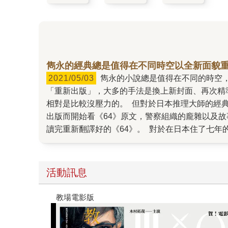
雋永的經典總是值得在不同時空以全新面貌
2021/05/03
雋永的小說總是值得在不同的時空，以一種新的面貌展示予人們，為的是讓未知的讀者認識經典，讓已知的讀者重新愛上。 以出版從業者的角度來看
「重新出版」，大多的手法是換上新封面、再次精
相對是比較沒壓力的。 但對於日本推理大師的經
出版而開始看《64》原文，警察組織的龐雜以及
讀完重新翻譯好的《64》。 對於在日本住了七
這次重譯的《64》，消弭了我在閱讀原文時感受
感到，幸好我們有將這部經典重新出版。這次的封
書起死回生。
活動訊息
電影版