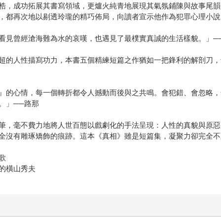
梏，成功拓展其書寫領域，更爐火純青地展現其氣氛鋪陳與故事尾韻
，都再次地以剔透玲瓏的精巧佈局，向讀者宣示他作為犯罪心理小說翹
看見曾經滄海難為水的哀嘆，也遇見了最樸實真誠的生活樣貌。」─
超的人性描寫功力，本書五個精練短篇之作猶如一把鋒利的解剖刀，
』的心情，每一個轉折都令人撼動而後與之共鳴。會犯錯、會忽略，
。」──路那
筆，毫不費力地將人世百態以戲劇化的手法呈現：人性的真貌與原惡
全沒有雕琢矯飾的痕跡。這本《真相》雖是短篇集，凝聚力卻完全不亞
歌
的橫山秀夫