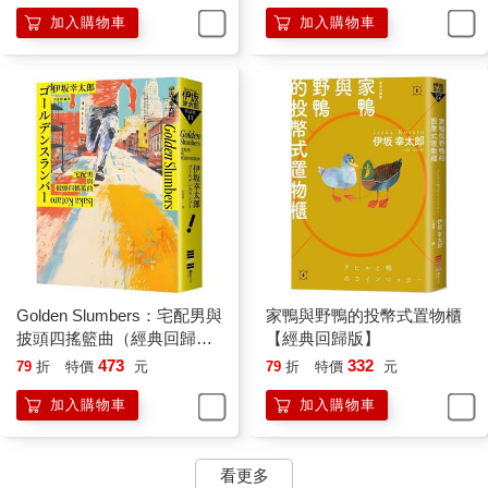
顯眼之處，有一群馴鹿很認真地跑著。
加入購物車
加入購物車
牠們沒發出腳步聲，非常安靜。
在練習場深處跑道上的幾頭馴鹿，則實際拉著雪橇，在高台上練
習跳躍移動。
野村會依序走近各小隊的負責人、看著馴鹿資料的人，確認每支
小隊的狀態。雖然沒有馴鹿生病或受傷，不過，只要接近聖誕節
的一週前，就會有馴鹿受傷，完全不能大意。
「野村先生，第五小隊的J沒問題嗎？」
不知何時，一個高瘦的男人站在野村身邊。他一頭短髮、五官端
正，是御子柴。
「司機來這裡幹麼？」野村抬頭看著對方。
「我很在意，畢竟當天要和牠一起工作啊。」
「也對。不過，為了讓牠們能順利工作，我們會做好狀態管理。
Golden Slumbers：宅配男與
家鴨與野鴨的投幣式置物櫃
給牠們具有充分營養的三餐，和適當的訓練行程，沒問題。」
披頭四搖籃曲（經典回歸
【經典回歸版】
「可是，聽說J有點狀況不佳。」
版）
473
332
79
折
特價
元
79
折
特價
元
「八卦真可怕。」野村半開玩笑地說，同時認真地嘆一口氣，
「那傢伙啊，本來就是路痴。飛到空中的瞬間，立刻忘記哪邊是
加入購物車
加入購物車
地面。」
「這實在太糟糕了。」
「如果只有牠一個人，的確很麻煩，不過，牠總是和M或N一起，
看更多