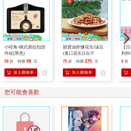
注意到就好了。」御子柴說道。
「也對。」野村笑著抓了抓鼻頭，「不過，『不可思議』是指什
麼？是說松田居然會出那麼離譜的錯誤嗎？」
「不，我不是那個意思。我沒有刻意貶低松田，請不要誤會。」
「我知道，沒人會討厭松田。」
「我只是覺得，沒想到公司會錄用他。」
「是啊。」野村附和般點點頭，「公司的人事部門真是太厲害
小呸角-橫式易拉扣證
穎寶油炸鹽花生/油豆
【日
了。」
件組(黑色)
(進口花生)1台斤
利科
「對，我認識的公司老闆說過，組織怎麼樣都能成立，重點是在
濕度
59
275
59
折
特價
元
75
折
特價
元
6
折
組織內工作的人才。只要有個派不上用場的人，公司就會垮掉，
(O-4
我認為很有道理。尤其是我們的工作，牽涉到孩子的夢想，稍微
加入購物車
加入購物車
有點失誤，可能會功虧一簣。」
嗯、嗯，野村雙臂交抱，不停點頭。「說的沒錯，你應該也沒想
到自己適合這個司機的工作吧。」
您可能會喜歡
「我以前在市公所的回收促進課工作。」
「是吧，可是公司的人事部門卻判斷你適合現在的工作。然後你
真的做了，發現確實很適合。這是什麼演算法，還是人事部門才
知道的祕訣？」
「真是恐怖，該不會請私家偵探調查我吧。」御子柴嘴上說著，
但並非真心這麼想。他很清楚這個組織並不恐怖。