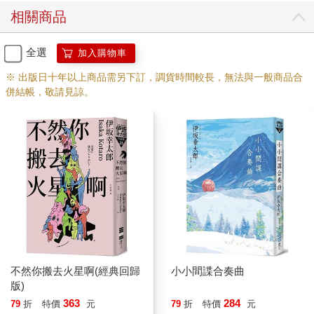
的搭配程度，分成數支隊伍。
相關商品
中森操作手邊的平板電腦後回答：「十五，十五小隊的K，這幾天
都沒吃東西。」
全選
加入購物車
「十五的K嗎？」野村拉起工作服的拉鍊，「不要緊。一到十二
月，牠就會開始調整狀況。」
※ 出版日十年以上商品需另下訂，調貨時間較長，無法與一般商品合
「調整是指體重嗎？這麼一提，目前牠的體重，確實比我們算出
併結帳，敬請見諒。
的目標體重低了許多。」
「K似乎會拿捏分寸。雖然牠沒真的開口，不過大概是飛行或風吹
過時，會有影響吧。總之，牠會自行減少進食。而且，每年的體
重都會有變化，約莫是牠認為可行的目標吧。」
「傳聞，野村先生能和牠們交談。」
「中森，就算是我也無法和馴鹿講話，只是……」
「只是？」
「只是比起和妻子，我覺得和馴鹿更能心靈相通。」野村認真地
說，中森似乎認為他在開玩笑。
野村打開前往室內練習場的門，走進練習場。練習場像是在寬敞
的體育館內，鋪設起地面，還在草原上搭建屋頂和牆壁，彷彿塞
不然你搬去火星啊(經典回歸
小小間諜合奏曲
了個小巨蛋般的特殊設施。
版)
此外，練習場和田徑場一樣，有好幾條跑道，馴鹿來來回回。有
363
284
幾頭馴鹿像要確認腳步般輕快走著，不過，中央鋪著褐色土壤的
79
折
特價
元
79
折
特價
元