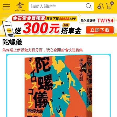
0
陀螺儀
為你送上伊坂魅力百分百，玩心全開的愉快短篇集