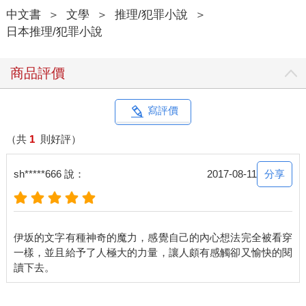
不乏這種證詞。
中文書
＞
文學
＞
推理/犯罪小說
＞
這些說法絕對沒問題。基本上，聖誕禮物是父母、祖父母、親戚
日本推理/犯罪小說
等等，和孩子有血緣關係的人送的。
在許多孩子心中，聖誕老人並不存在，他們和這個公司無緣。
然而，世上確實有無法得到禮物的孩子。首先，當然是沒有近親
商品評價
的孩子，再來，就是漠不關心孩子的父母，或是對孩子做出形同
虐待的殘酷行徑的父母。此外，在聖誕節前突發事故，比如父母
車禍，或捲入將日常生活攪得天翻地覆的災害，總之礙於某些大
寫評價
事，導致孩子失去聖誕節的情況。
聖誕老人的送禮系統，便是為了這樣的孩子而存在。
（共
1
則好評）
因此，找出符合需要的孩子便十分重要，調查部的成員總是在負
責的區域中四處搜索。情報會整理成清單，實際上能找出多少
分享
sh*****666 說：
2017-08-11
「不得不依靠聖誕老人的孩子」這個覆蓋率非常重要。
聖誕老人必須始終看顧著孩子！
每個員工都這麼想。
◇
伊坂的文字有種神奇的魔力，感覺自己的內心想法完全被看穿
野村將紙箱搬入倉庫，回到廄舍時，一個有著雙眼皮的新進員工
一樣，並且給予了人極大的力量，讓人頗有感觸卻又愉快的閱
──說是新進員工，也快三十歲，穿著連身工作服的中森遊馬，小
跑步奔向他。
「野村先生，那個⋯⋯K似乎不太有精神。」
「K？幾號的K？」公司管理的馴鹿，依照各自的性格和拉雪橇時