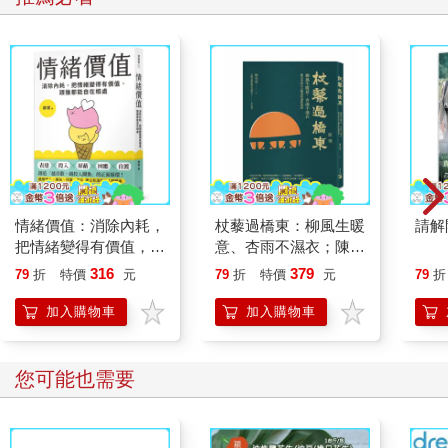
著調侃的意味，刻意加強「隊長」的發音。
「是啊，年輕又認真的松田隊長。」御子柴也語帶調侃，「只
是，我實在覺得很不可思議。」
「什麼？」
「我不討厭松田，真的認為他是好人，可是他經常發生失誤
呢。」
「說是經常，我覺得根本是一天到晚。」野村忍不住這麼說，松
田太常出錯了。比方，確認孩子的禮物希望清單後，進行沒必要
的修正，搞錯品項。還有，弄錯會議時間，或是說在南棟集合，
就他一個在北棟入口等著。「去年也不例外。」
情緒價值：消除內耗，
杖藜過橋東：柳風生暖
請解
「是鐵板呢。」
把情緒變得有價值，跟
意、杏雨不濕衣；陳亮
事到臨頭，松田仍搞不清小學男生希望的禮物，所以到物品管理
誰都能自在相處
恭談以心轉境的適齡漫
部和負責人商量，負責人立刻回答：「若是男孩，今年就是鐵
316
379
79
折
特價
元
79
折
特價
元
79
折
想
板。」
加入購物車
加入購物車
負責人指的是，大受歡迎的某動畫人物，使用的筆型無線電。這
個玩具一上市，立刻銷售一空，甚至造成一種社會現象。負責人
的意思是，如果送這個禮物，絕對不會出錯，所以使用「鐵板」
您可能也需要
的說法。然而，松田卻老實接收字面上的意義，將「鐵板」解釋
成禮物。轉眼之間，此一失誤傳遍公司，這一年內，大家動不動
就開他這個玩笑，最後演變成炒熱場子的鐵板笑話。
「不過，物品管理部也是按松田製作的清單訂貨，如果當時有人