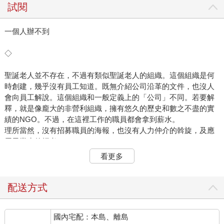
試閱
一個人辦不到
◇
聖誕老人並不存在，不過有類似聖誕老人的組織。這個組織是何
時創建，幾乎沒有員工知道。既無介紹公司沿革的文件，也沒人
會向員工解說。這個組織和一般定義上的「公司」不同。若要解
釋，就是像龐大的非營利組織，擁有悠久的歷史和數之不盡的實
績的NGO。不過，在這裡工作的職員都會拿到薪水。
理所當然，沒有招募職員的海報，也沒有人力仲介的斡旋，及應
屆畢業生的招考。
一旦人事部門判定某人適合在此工作，就會突然去和對方接觸。
看更多
有點像是向站在渋谷街頭的帥哥搭訕「你有興趣踏入演藝圈
嗎？」，不過也有相異之處。如果是帥哥，應該會認為自己的外
表適合當模特兒或演員吧。
配送方式
然而，這個公司的狀況完全不同，幾乎沒人知道自己是怎麼被挑
選出來的。
國內宅配：本島、離島
公司內部有幾個單位。