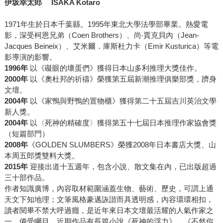
伊坂幸太郎
ISAKA Kotaro
1971年生於日本千葉縣。1995年東北大學法學部畢業。熱愛電
影，深受柯恩兄弟（Coen Brothers）、尚‧賈克貝內（Jean-
Jacques Beineix）、艾米爾．庫斯杜力卡（Emir Kusturica）等電
影導演的影響。
1996
年
以《礙眼的壞蛋們》獲得日本山多利推理大獎佳作。
2000
年
以《奧杜邦的祈禱》榮獲第五屆新潮推理俱樂部獎，躋身
文壇。
2004
年
以《家鴨與野鴨的置物櫃》獲得第二十五屆吉川英治文學
新人獎。
2004
年
以〈死神的精確度〉獲得第五十七屆日本推理作家協會獎
（短篇部門）
2008
年
《GOLDEN SLUMBERS》榮獲2008年日本書店大獎、山
本周五郎獎雙料大獎。
2015
年
迎接出道十五週年，包含小說、散文集在內，已出版超過
三十部作品。
作者知識廣博，內容取材範圍涵蓋生物、藝術、歷史，可謂上通
天文下知地理；文筆風格豪邁詼諧而具透明感，內容環環相扣，
讀者閱畢不禁大呼過癮，是近年來日本文壇最活耀的人氣作家之
一，備受矚目。近期作品有長篇小說《死神的浮力》、《不然你