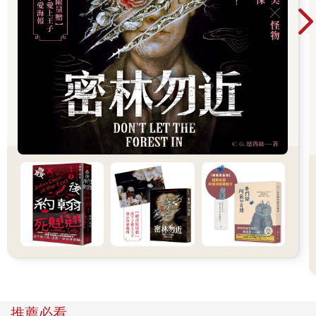
園緊急著陸。確認完裝備，要再度出發時，或許是粗魯奔跑的緣
故，雪橇大力搖晃，玩具都壞了。不論什麼時候，玩具都可能毀
損，但當下馴鹿和最後運送的人都沒注意，最後將沒辦法玩的遙
控車送到孩子手上。」
「每年都會發生配送意外呢。」
「是啊。不過，那樣進行訓練後，毀損事故的發生率大幅降
低。」
「我不清楚兩者之間是否真有因果關係。是不是進行那樣的訓練
後，破損率就會降低……」聽御子柴這麼說，野村偷瞄他一眼。
以為御子柴是帶著批判或議論的心態講這句話，但看起來完全沒
這樣的意思，只是感到炫目般緊盯著馴鹿的行動。
「野村先生，那些馴鹿全是培里馴鹿嗎？」
「是啊，馴鹿中特別能飛的就是培里馴鹿。但也不是全都能飛，
約莫是一成左右。」
「紅鼻子呢？」
「大概只占會飛的馴鹿的百分之二。」有一些馴鹿的方向感特別
優秀，當周圍光線轉暗時，體毛還會發亮。因此，公司按照以前
童話的描述，將擁有特殊體質的馴鹿稱為「紅鼻子」，每支小隊
最少會分配一隻。
「對了，御子柴，你今年要跑松田隊長負責的區域吧？」野村帶
推薦必看