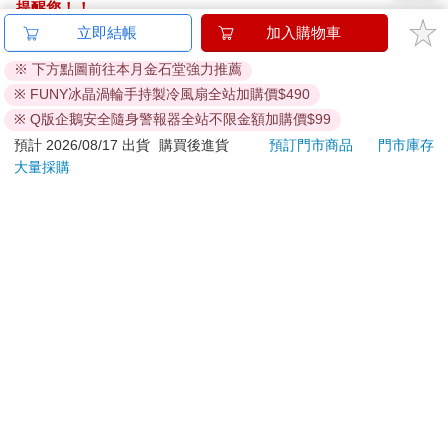
提醒您！！
金石堂及銀行均不會請您操作ATM! 如接獲電話要求您前往
立即結帳
加入購物車
ATM提款機，請不要聽從指示，以免受騙上當！
※ 下方點圖前往本月金石堂強力推薦
退換貨須知：
※ FUNY冰晶渦輪手持製冷風扇全站加購價$490
**提醒您，鑑賞期不等於試用期，退回商品須為全新狀態**
※ Q版企鵝安全隨身警報器全站不限金額加購價$99
依據「消費者保護法」第19條及行政院消費者保護處公告之
預計 2026/08/17 出貨
購買後進貨
預訂門市商品
門市庫存
「通訊交易解除權合理例外情事適用準則」，以下商品購買
大量採購
後，除商品本身有瑕疵外，將不提供7天的猶豫期：
易於腐敗、保存期限較短或解約時即將逾期。（如：生
鮮食品）
依消費者要求所為之客製化給付。（客製化商品）
報紙、期刊或雜誌。（含MOOK、外文雜誌）
經消費者拆封之影音商品或電腦軟體。
非以有形媒介提供之數位內容或一經提供即為完成之線
上服務，經消費者事先同意始提供。（如：電子書、電
子雜誌、下載版軟體、虛擬商品…等）
已拆封之個人衛生用品。（如：內衣褲、刮鬍刀、除毛
刀…等）