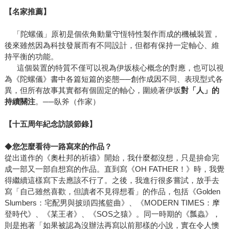
【名家推薦】
「陀螺儀」原初是個依角動量守恆特性製作而成的機械裝置，
後來雖然因為科技發展而有不同設計，但都有保持一定軸心、維
持平衡的功能。
這個裝置的特質不僅可以視為伊坂核心概念的對應，也可以視
為《陀螺儀》書中各篇短篇的姿態──創作成因不同、表現型式各
異，但所有故事其實都有個固定的軸心，圍繞著伊坂
對「人」的
持續關注
。──臥斧（作家）
【十五周年紀念訪談節錄】
◆
您怎麼看待一路寫來的作品？
從出道作的《奧杜邦的祈禱》開始，我什麼都沒想，只是拚命完
成一部又一部自想寫的作品。直到寫《OH FATHER！》時，我覺
得繼續這樣寫下去應該不行了。之後，我進行很多嘗試，放手去
寫「自己雖然喜歡，但讀者不見得想看」的作品，包括《Golden
Slumbers：宅配男與披頭四搖籃曲》、《MODERN TIMES：摩
登時代》、《某王者》、《SOS之猿》。同一時期的《瓢蟲》，
則是抱著「如果被認為沒辦法再寫以前那樣的小說，實在令人懊