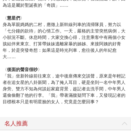
為這是屬於聖誕夜的「奇蹟」……
〈
慧星們
〉
身為單親媽媽的二村，應徵上新幹線列車的清掃隊員，努力以
「七分鐘的款待」的心情工作。一天，嚴格的主管突然病倒，大
小狀況不斷。休息時間，大家交換心得，注意乘客中有兩個小女
孩結伴來東京、打算帶妹妹逃離家暴的姊姊、來接阿姨的好青
年，於是突發奇想：如果這是時光列車，愈往後人的年紀愈
大……
〈
後面的聲音很吵
〉
「我」坐新幹線前往東京，途中後座傳來交談聲，原來是年輕記
者在追女星的八卦新聞，為了掩人耳目，硬是坐到一名中年男人
身旁。雙方不知為何談起家庭背景，趁記者去洗手間，中年男人
還偷偷翻了他的行李。「我」帶著滿腹疑問下車，又發現記者的
目標根本只是有明星臉的女人，究竟是怎麼回事？
名人推薦