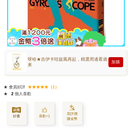
呀哈★吉伊卡哇旋風再起，精選周邊看過
加購
來
★
會員好評
★★★★★（1）
★
2
個人喜歡
寫評價
好書
喜歡+1
賺金幣