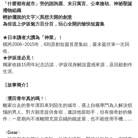
「什麼都有超市」旁的諮詢屋、末日寓言、公車搶劫、神祕聖誕
禮物組織
輕妙灑脫的文字╳異想天開的創意
為你送上伊坂魅力百分百，玩心全開的愉快短篇集
★
日本讀者大讚為「神業」﹗
橫跨2006~2015年，6則原創短篇首度集結，最末篇伏筆一次回
收。
★伊坂迷必見﹗
獨家收錄15周年紀念訪談，伊坂現身解說靈感來源，及回顧創作
生涯。
【
故事簡介
】
〈
濱田青年真的嗎
？〉
離家出走的青年濱田來到陌生的城市，遇上自稱專門為人解決煩
惱的男人。對方願意提供食宿，邀請他當助手，但有個奇妙的條
件：一星期內不准離開充當店鋪的鐵皮屋，也不能使用手機……
〈
Gear
〉