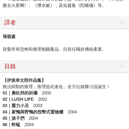
搬去火星啊》、《潛水艇》，及短篇集《陀螺儀》等。
譯者
張筱森
喜愛所有恐怖和推理相關產品。目前任職於傳統產業。
目錄
【伊坂幸太郎作品集】
無法歸類的推理，推理從此進化，全方位娛樂小說誕生！
01
｜奧杜邦的祈禱
2000
02
｜
LUSH LIFE
2002
03
｜重力小丑
2003
04
｜家鴨與野鴨的投幣式置物櫃
2004
05
｜孩子們
2004
06
｜蚱蜢
2004