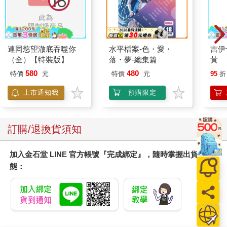
「人事部門一定也是看中松田的某種特質。雖然經常出錯，但他
不是故意。搞不好他真的遭到犯下離譜錯誤的詛咒，大家都這麼
說。」
「嗯，我不討厭松田，但一想起他去年和前年都發生錯誤下訂的
連同慾望澈底吞噬你
水平檔案-色・愛・
吉伊
狀況，就很擔心今年該不會也出問題吧。」
（全）【特裝版】
落・夢-總集篇
黃
「不知道，但我想應該不用太擔心。」
580
480
「什麼意思？」
特價
元
特價
元
95
折
「搞不好松田就是在這種星星底下出生的啊。」
上市通知我
預購限定
「這是什麼占星術嗎？」御子柴半開玩笑地回答。
此時，在深處跑道上奔馳的馴鹿靜靜離開地面，宛如奔向空中
般，踢著空氣飛起來。牠們移動到最靠近天花板的地方，緩緩描
訂購/退換貨須知
繪出軌道，往御子柴和野村的頭頂上移動。
恍若被那美麗的軌道迷住，兩人凝望好一陣子。
加入金石堂 LINE 官方帳號『完成綁定』，隨時掌握出貨動
態：