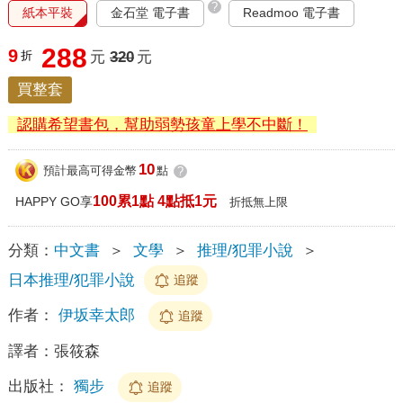
?
紙本平裝
金石堂 電子書
Readmoo 電子書
288
9
折
元
320
元
買整套
認購希望書包，幫助弱勢孩童上學不中斷！
10
預計最高可得金幣
點
?
100累1點 4點抵1元
HAPPY GO享
折抵無上限
分類：
中文書
＞
文學
＞
推理/犯罪小說
＞
日本推理/犯罪小說
追蹤
作者：
伊坂幸太郎
追蹤
譯者：
張筱森
出版社：
獨步
追蹤