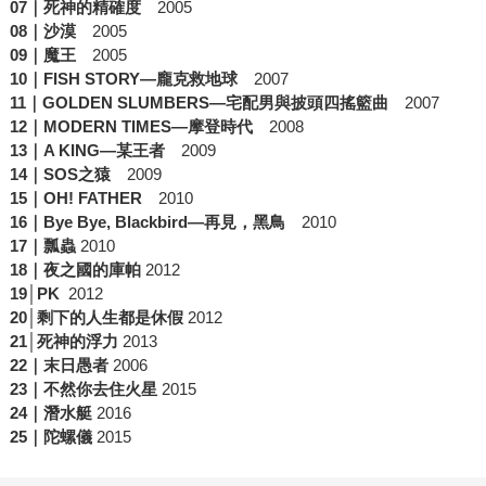
07
｜死神的精確度
2005
08
｜沙漠
2005
09
｜魔王
2005
10
｜
FISH STORY—
龐克救地球
2007
11
｜
GOLDEN SLUMBERS—
宅配男與披頭四搖籃曲
2007
12
｜
MODERN TIMES—
摩登時代
2008
13
｜
A KING—
某王者
2009
14
｜
SOS
之猿
2009
15
｜
OH! FATHER
2010
16
｜
Bye Bye, Blackbird—
再見，黑鳥
2010
17
｜瓢蟲
2010
18
｜夜之國的庫帕
2012
19│PK
2012
20│
剩下的人生都是休假
2012
21│
死神的浮力
2013
22
｜末日愚者
2006
23
｜不然你去住火星
2015
24
｜潛水艇
2016
25｜陀螺儀
2015