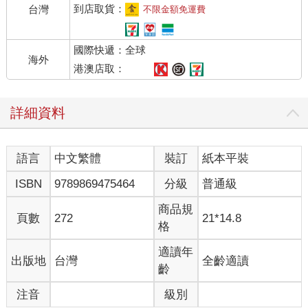
松田和綠川的單位負責選擇禮物、管理收件人情報。單位下會畫
到店取貨：
台灣
不限金額免運費
分負責區域，兩人是各自負責區域的主管。此外，還有為了準備
孩子希望的禮物，和玩具廠商交涉的單位，也有分析當日天氣的
國際快遞：全球
部門。野村是管理馴鹿的健康狀況、訓練馴鹿，及編成馴鹿隊伍
海外
部門的老手。御子柴是操縱馴鹿拉的雪橇的司機，屬於「最後一
港澳店取：
棒」的部門。而且，當天會在高空行駛高速交通工具，除了必須
注意機場塔台的情報之外，為了避免引起侵略領空的誤解，得祕
詳細資料
密和政府取得聯絡。換句話說，公司內部有類似塔台功能的部
門。此外，有專人負責收集配送地點的地圖情報、導覽，及分析
建築物保全系統。
語言
中文繁體
裝訂
紙本平裝
所有部門中最重要的，可說是人事部門。發掘適合這個公司的人
才，是公司順利營運的核心。必須認真勤勉、具有高度的守法意
ISBN
9789869475464
分級
普通級
識，更重要的是，要能夠保密。該怎麼找出適合的人才，其獨特
的觀點和手法，跟知名拉麵店的湯頭原料一樣，是機密中的機
商品規
頁數
272
21*14.8
密。
格
總之，這個公司的員工，為了一年一度能順利在聖誕節早晨，將
禮物放在孩子枕邊，每天都辛勤工作著。
適讀年
出版地
台灣
全齡適讀
「根本沒有聖誕老人，玩具都是爸媽買給我的！」
齡
很多人這麼主張，公司錄取的員工當初也幾乎都這麼認為。
注音
級別
「我看過爸媽將禮物放在枕頭旁邊！」