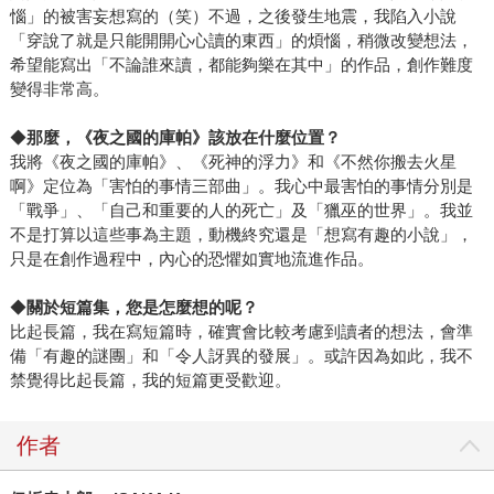
惱」的被害妄想寫的（笑）不過，之後發生地震，我陷入小說
「穿說了就是只能開開心心讀的東西」的煩惱，稍微改變想法，
希望能寫出「不論誰來讀，都能夠樂在其中」的作品，創作難度
變得非常高。
◆
那麼，《夜之國的庫帕》該放在什麼位置？
我將《夜之國的庫帕》、《死神的浮力》和《不然你搬去火星
啊》定位為「害怕的事情三部曲」。我心中最害怕的事情分別是
「戰爭」、「自己和重要的人的死亡」及「獵巫的世界」。我並
不是打算以這些事為主題，動機終究還是「想寫有趣的小說」，
只是在創作過程中，內心的恐懼如實地流進作品。
◆
關於短篇集，您是怎麼想的呢？
比起長篇，我在寫短篇時，確實會比較考慮到讀者的想法，會準
備「有趣的謎團」和「令人訝異的發展」。或許因為如此，我不
禁覺得比起長篇，我的短篇更受歡迎。
作者