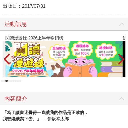
出版日：
2017/07/31
活動訊息
閱讀漫遊錄-2026上半年暢銷榜
飢
內容簡介
「為了讓書迷覺得一直讀我的作品是正確的，
我想繼續寫下去。」──伊坂幸太郎