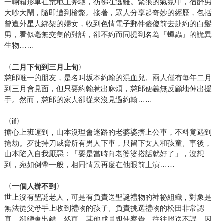
一輛箱形車在荒地上奔馳，彷彿在逃難。緊張的氣氛中，宿醉男
大吵大鬧，隨即遭到槍斃。接著，眾人分享起奇妙的經歷，包括
曾遭外星人綁架的婦女，收到色情電子郵件傻傻前去赴約的白髮
男，看似毫無交集的對話，卻不約而同提到名為「蟬蟲」的詭異
生物……
〈
二月下旬到三月上旬
〉
慈郎唯一的朋友，是名叫坂本約翰的混血兒。兩人僅有每年二月
到三月會見面，但只要約翰惹出麻煩，慈郎便義無反顧地伸出援
手。然而，慈郎的家人卻從來沒見過約翰……
〈
if
〉
擔心上班遲到，山本沒理會迷路的老婆婆擠上公車，不料竟遇到
搶劫。歹徒持刀威脅所有男人下車，只留下女人和孩童。事後，
山本陷入自我厭惡：「要是當時向老婆婆搭話就好了」，沒想
到，宛如倒帶一般，相同情景再度在他眼前上演……
〈
一個人辦不到
〉
世上沒有聖誕老人，可是有負責送聖誕禮物的神祕組織，對象是
無法從父母手上收到禮物的孩子。負責挑選禮物的松田非常認
真，卻總會出錯。然而，其他成員即使察覺，往往照送不誤，因