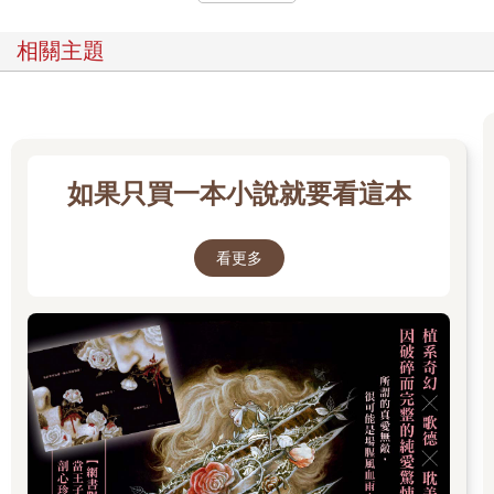
沒什麼好擔心的。J除了是路痴之外，腳力和處理逆風的能力非常
出色，讓牠坐板凳太可惜。只是，最近牠一個人飛行時，搞錯方
相關主題
向狠狠撞上天花板，恰巧司機來參觀，簡直嚇壞了。咦，你在笑
什麼？」
「沒什麼。只是，我覺得野村先生用一個人、兩個人來數馴鹿，
實在很有趣。」
野村從鼻子哼一聲，「這樣說，只是圖個方便。你們不也一樣？
玩《宇宙巡航艦》或《鐵板陣》時，是、用一隻、兩隻來數遊戲
如果只買一本小說就要看這本
內剩下的戰鬥機，不是嗎？」
「我才沒那樣。」
野村盤起雙臂，緊盯著各自努力訓練的馴鹿。戴上專用的護目
看更多
鏡，可看到每隻馴鹿的身分標記，不過，野村只憑毛色或體型大
小，幾乎可認出每一隻馴鹿。
「那是什麼訓練？」御子柴指著左邊問。馴鹿以五隻╳兩隻的隊
形排好──這個隊形非常接近正式工作的配置，緩緩拉著雪橇。牠
們沒奔跑，而是腳步一致，慢動作般走著。
「雪橇上有很薄的盤子，裡頭裝著水。」
「水不能濺出來嗎？」
「那是為了訓練牠們要慎重，小心仔細地載運。」
「野村先生，玩具不是全捆包起來了嗎？」
「很久以前，近畿地方的隊伍在飛行過程中失去平衡，在小學校