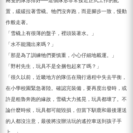
兩隻的隊形排好──這個隊形非常接近正式工作的配
置，緩緩拉著雪橇。牠們沒奔跑，而是腳步一致，慢動
作般走著。
「雪橇上有很薄的盤子，裡頭裝著水。」
「水不能濺出來嗎？」
「那是為了訓練牠們要慎重，小心仔細地載運。」
「野村先生，玩具不是全捆包起來了嗎？」
「很久以前，近畿地方的隊伍在飛行過程中失去平衡，
在小學校園緊急著陸。確認完裝備，要再度出發時，或
許是粗魯奔跑的緣故，雪橇大力搖晃，玩具都壞了。不
論什麼時候，玩具都可能毀損，但當下馴鹿和最後運送
的人都沒注意，最後將沒辦法玩的遙控車送到孩子手
上。」