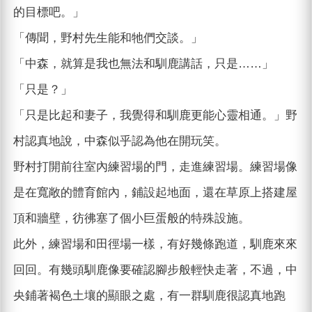
的目標吧。」
「傳聞，野村先生能和牠們交談。」
「中森，就算是我也無法和馴鹿講話，只是……」
「只是？」
「只是比起和妻子，我覺得和馴鹿更能心靈相通。」野
村認真地說，中森似乎認為他在開玩笑。
野村打開前往室內練習場的門，走進練習場。練習場像
是在寬敞的體育館內，鋪設起地面，還在草原上搭建屋
頂和牆壁，彷彿塞了個小巨蛋般的特殊設施。
此外，練習場和田徑場一樣，有好幾條跑道，馴鹿來來
回回。有幾頭馴鹿像要確認腳步般輕快走著，不過，中
央鋪著褐色土壤的顯眼之處，有一群馴鹿很認真地跑