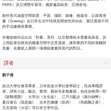
PARK）及亞洲雙年展等。藏家遍及歐美、亞洲各地。
創作形式涵蓋空間裝置、平面、攝影、錄像、植栽等，以探索塗
畫（Drawing）在日常生活中找尋其開放性與自由，嘗試透過不同
的手法建構再重構。
本書收錄作品出自「對畫」系列，以京都傳統水墨畫為基底，其
上用鉛筆在既有的圖畫空間中恣意漫遊，揉和東西不同的筆觸與
意趣，在畫紙上展開一場傳統書畫與當代的對話。
譯者
劉子倩
政治大學社會系畢業，日本筑波大學社會學碩士，現為專職譯
者。譯有小說、勵志、實用、藝術等多種書籍，包括谷崎潤一郎
《陰翳禮讚》、太宰治《女生徒》、江戶川亂步《兩分銅幣》、
夏目漱石《我是貓》、吉本芭娜娜《廚房》、《馬戲團之夜》、
又吉直樹《火花》等日本文學作品。