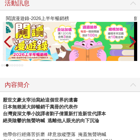
活動訊息
閱讀漫遊錄-2026上半年暢銷榜
飢
內容簡介
厭世文豪太宰治寫給這個世界的遺書
日本無賴派大師暢銷千萬冊的代表作
台灣資深文學小說譯者劉子倩重新打造新世代譯本
絕美陰鬱的無聲吶喊
逃離他人眼光的向下沉淪
他帶你行經痛苦折磨 肆意放縱墮落 掩蓋無聲吶喊