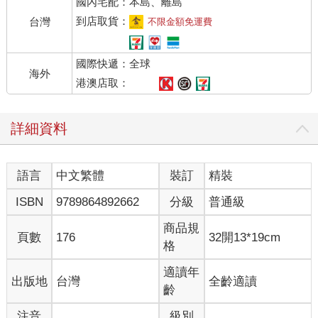
國內宅配：本島、離島
到店取貨：
台灣
不限金額免運費
國際快遞：全球
海外
港澳店取：
詳細資料
語言
中文繁體
裝訂
精裝
ISBN
9789864892662
分級
普通級
商品規
頁數
176
32開13*19cm
格
適讀年
出版地
台灣
全齡適讀
齡
注音
級別