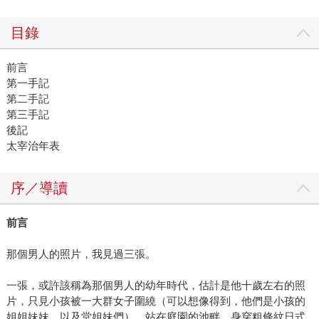
目錄
前言
第一手記
第二手記
第三手記
後記
太宰治年表
序／導讀
前言
那個男人的照片，我見過三張。
一張，或許該稱為那個男人的幼年時代，估計是他十歲左右的照
片，只見小孩被一大群女子圍繞（可以想像得到，他們是小孩的
姐姐妹妹，以及堂姐妹們），站在庭園的池畔，身穿粗條紋日式