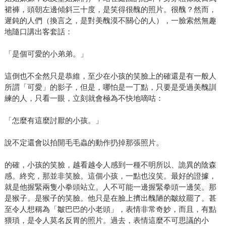
裙褲，頭朝左邊傾斜三十度，是笑得很醜的照片。很醜？然而，
遲鈍的人們（換言之，是對美醜漠不關心的人），一臉索然無趣
地隨口講出客套話：
「是個可愛的小弟弟。」
這倒也不全然只是恭維，至少在小孩的笑臉上的確還是有一般人
所謂「可愛」的影子，但是，哪怕是一丁點，只要是受過美醜訓
練的人，只看一眼，立刻就會極為不快地嘀咕：
「怎麼有這麼討厭的小孩。」
說不定還會以拍開毛毛蟲的動作扔掉那張照片。
的確，小孩的笑臉，越看越令人感到一種不明所以、詭異的陰森
感。終究，那並非笑臉。這個小孩，一點也沒笑。最好的證據，
就是他握緊兩隻小拳頭站立。人不可能一邊握緊拳頭一邊笑。那
是猴子。是猴子的笑臉。他只是在臉上擠出醜陋的皺紋罷了。甚
至令人想稱為「皺巴巴的小老頭」，表情非常奇妙，而且，有點
猥瑣，是令人莫名反胃的照片。過去，表情這麼不可思議的小