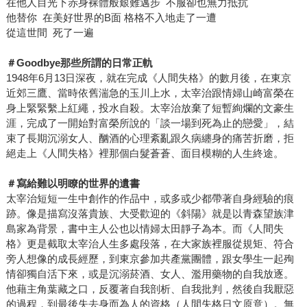
在他人目光下赤身裸體般艱難邁步 不服卻也無力抵抗
他替你 在美好世界的B面 格格不入地走了一遭
從這世間 死了一遍
＃
Goodbye
那些所謂的日常正軌
1948年6月13日深夜，就在完成《人間失格》的數月後，在東京
近郊三鷹、當時依舊湍急的玉川上水，太宰治跟情婦山崎富榮在
身上緊緊繫上紅繩，投水自殺。太宰治放棄了短暫絢爛的文豪生
涯，完成了一開始對富榮所說的「談一場到死為止的戀愛」，結
束了長期沉溺女人、酗酒的心理紊亂跟久病纏身的痛苦折磨，拒
絕走上《人間失格》裡那個白髮蒼蒼、面目模糊的人生終途。
＃寫給難以明瞭的世界的遺書
太宰治短短一生中創作的作品中，或多或少都帶著自身經驗的痕
跡。像是描寫沒落貴族、大受歡迎的《斜陽》就是以青森望族津
島家為背景，書中主人公也以情婦太田靜子為本。而《人間失
格》更是截取太宰治人生多處段落，在大家族裡服從規矩、符合
旁人想像的成長經歷，到東京參加共產黨團體，跟女學生一起殉
情卻獨自活下來，或是沉溺菸酒、女人、濫用藥物的自我放逐。
他藉主角葉藏之口，反覆著自我剖析、自我批判，然後自我厭惡
的過程，到最後失去身而為人的資格（人間失格日文原意）。無