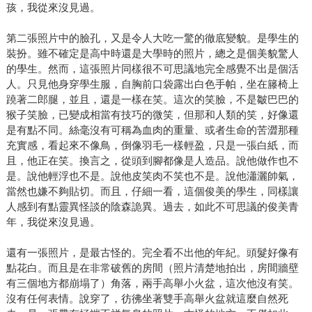
孩，我從來沒見過。
第二張照片中的臉孔，又是令人大吃一驚的徹底變貌。是學生的
裝扮。雖不確定是高中時還是大學時的照片，總之是個美貌驚人
的學生。然而，這張照片同樣很不可思議地完全感覺不出是個活
人。只見他身穿學生服，自胸前口袋露出白色手帕，坐在籐椅上
蹺著二郎腿，並且，還是一樣在笑。這次的笑臉，不是皺巴巴的
猴子笑臉，已變成相當有技巧的微笑，但那和人類的笑，好像還
是有點不同。絲毫沒有可稱為血肉的重量、或者生命的苦澀那種
充實感，看起來不像鳥，倒像羽毛一樣輕盈，只是一張白紙，而
且，他正在笑。換言之，從頭到腳都像是人造品。說他做作也不
是。說他輕浮也不是。說他皮笑肉不笑也不是。說他瀟灑帥氣，
當然也嫌不夠貼切。而且，仔細一看，這個俊美的學生，同樣讓
人感到有點靈異怪談的陰森詭異。過去，如此不可思議的俊美青
年，我從來沒見過。
還有一張照片，是最古怪的。完全看不出他的年紀。頭髮好像有
點花白。而且是在非常破舊的房間（照片清楚地拍出，房間牆壁
有三個地方都崩塌了）角落，兩手高舉小火盆，這次他沒有笑。
沒有任何表情。說穿了，彷彿坐著雙手高舉火盆就這麼自然死