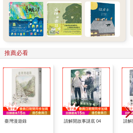
推薦必看
臺灣漫遊錄
請解開故事謎底 04
請解