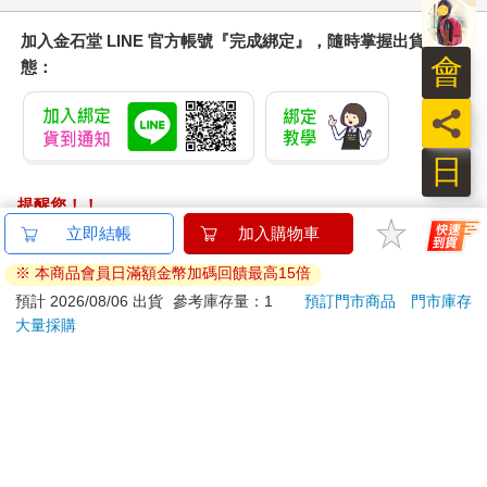
加入金石堂 LINE 官方帳號『完成綁定』，隨時掌握出貨動
會
態：
員
日
提醒您！！
金石堂及銀行均不會請您操作ATM! 如接獲電話要求您前往
立即結帳
加入購物車
ATM提款機，請不要聽從指示，以免受騙上當！
※ 本商品會員日滿額金幣加碼回饋最高15倍
退換貨須知：
預計 2026/08/06 出貨
參考庫存量：1
預訂門市商品
門市庫存
大量採購
**提醒您，鑑賞期不等於試用期，退回商品須為全新狀態**
依據「消費者保護法」第19條及行政院消費者保護處公告之
「通訊交易解除權合理例外情事適用準則」，以下商品購買
後，除商品本身有瑕疵外，將不提供7天的猶豫期：
易於腐敗、保存期限較短或解約時即將逾期。（如：生
鮮食品）
依消費者要求所為之客製化給付。（客製化商品）