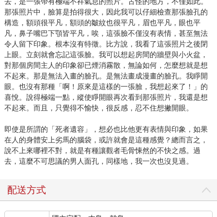
去，是一張帶有極端不祥氣息的照片。古怪的地方，不僅如此。
那張照片中，臉算是拍得很大，因此我可以仔細檢查那張臉孔的
構造，額頭很平凡，額頭的皺紋也很平凡，眉也平凡，眼也平
凡，鼻子嘴巴下顎皆平凡，唉，這張臉不僅沒有表情，甚至無法
令人留下印象。根本沒有特徵。比方說，我看了這張照片之後閉
上眼。立刻就會忘記這張臉。我可以想起房間的牆壁與小火盆，
對那個房間主人的印象卻已煙消霧散，無論如何，怎麼想就是想
不起來。那是無法入畫的臉孔。是無法畫成漫畫的臉孔。我睜開
眼。也沒有那種「啊！原來是這樣的一張臉，我想起來了！」的
喜悅。說得極端一點，縱使睜開眼再次看到那張照片，我還是想
不起來。而且，只覺得不愉快，很反感，忍不住想撇開眼。
即使是所謂的「死者遺容」，想必也比他更有表情與印象，如果
在人的身體安上劣馬的腦袋，或許就會是這種感覺？總而言之，
說不上來哪裡不對，就是有種讓觀者毛骨悚然的不快之感。過
去，這麼不可思議的男人面孔，同樣地，我一次也沒見過。
配送方式