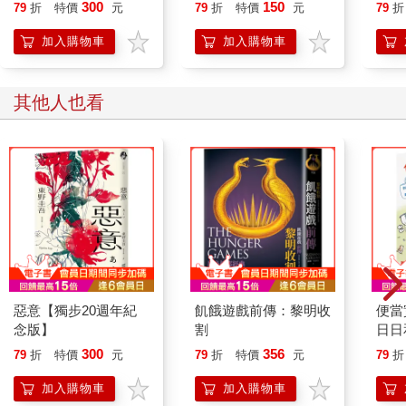
300
150
79
折
特價
元
79
折
特價
元
79
折
加入購物車
加入購物車
其他人也看
惡意【獨步20週年紀
飢餓遊戲前傳：黎明收
便當
念版】
割
日日
戰記
300
356
79
折
特價
元
79
折
特價
元
79
折
加入購物車
加入購物車