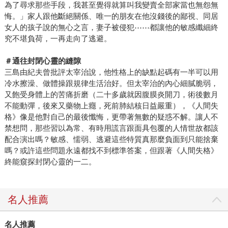
為了尋求那些手段，我甚至覺得就算叫我變賣全部家當也無怨無
悔。」家人跟他斷絕關係、唯一的朋友在他沒錢後的鄙視、同居
女人的孩子說的無心之言，妻子被侵犯⋯⋯都讓他的敏感纖細終
究不堪負荷，一再走向了逃避。
＃通往封閉心靈的縫隙
三島由紀夫曾批評太宰治說，他性格上的缺點起碼有一半可以用
冷水擦澡、做體操跟規律生活治好。但太宰治的內心細膩脆弱，
又飽受身體上的苦痛折磨（二十多歲就因腹膜炎開刀，術後數月
不能動彈，後來又藥物上癮，死前肺結核日益嚴重），《人間失
格》像是他對自己的最後懺悔，更帶著無數的疑惑不解。讓人不
禁想問，那些習以為常、有時用謊言跟面具包覆的人情世故都該
配合演出嗎？敏感、懦弱、逃避這些特質真那麼負面到只能捨棄
嗎？或許這些問題永遠都找不到標準答案，但跟著《人間失格》
終能窺探封閉心靈的一二。
名人推薦
名人推薦