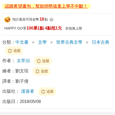
認購希望書包，幫助弱勢孩童上學不中斷！
10
預計最高可得金幣
點
?
100累1點 4點抵1元
HAPPY GO享
折抵無上限
分類：
中文書
＞
文學
＞
世界古典文學
＞
日本古典
追蹤
作者：
太宰治
追蹤
繪者：
劉文瑄
追蹤
譯者：
劉子倩
出版社：
漫遊者
追蹤
出版日：
2018/05/08