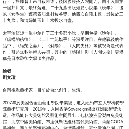
行〉，於鐮倉上吊自殺未遂，後因腹膜炎入院開刀。同年入圍第
一屆芥川賞，最終落選。二十九歲出版短篇小說集《晚年》，後
以《女學生》獲第四屆北村透谷獎。他四次自殺未遂，最後於三
十九歲，和情婦於玉川上水投水自盡。
太宰治短短一生中創作了三十多部小說，早期包括《晚年》、
《虛構的徬徨》、《二十世紀旗手》等深受注目。在他戰後的作
品中，《維榮之妻》、《斜陽》、《人間失格》等被視為是代表
作，引起無數年輕人共鳴，其中的《斜陽》與《人間失格》更堪
稱是日本戰後文學頂尖作品。
繪者
劉文瑄
台灣視覺藝術家，目前於台北創作、生活。
2007年於美國舊金山藝術學院畢業後，進入紐約市立大學杭特學
院藝術研究所。2016年，入圍香港Sovereign傑出亞洲藝術獎決
選。作品於各大美術館及藝術空間展出，包括澳洲雪梨白兔美術
館，北京中國美術館、布達佩斯德維格當代美術館、荷蘭CODA
美術館、新加坡濱海藝術中心、台灣美術館、臺北伊通公園（IT