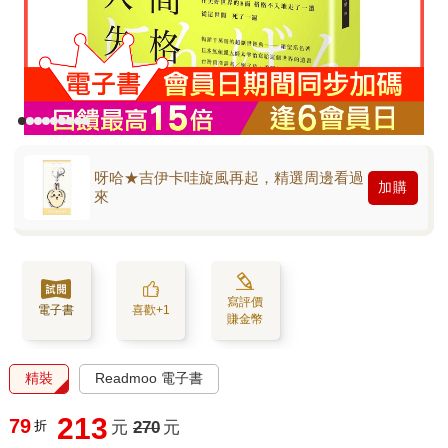
呀哈★吉伊卡哇旋風再起，精選周邊看過
加購
來
寫評價
電子書
喜歡+1
賺金幣
精裝
Readmoo 電子書
213
79
折
元
270
元