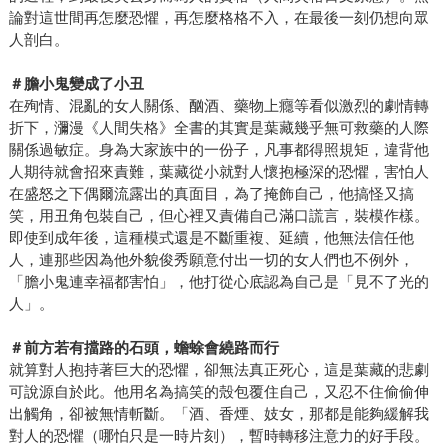
論對這世間再怎麼恐懼，再怎麼格格不入，在最後一刻仍想向眾
人剖白。
＃膽小鬼變成了小丑
在殉情、混亂的女人關係、酗酒、藥物上癮等看似激烈的劇情轉
折下，瀰漫《人間失格》全書的其實是葉藏幾乎無可救藥的人際
關係過敏症。身為大家族中的一份子，凡事都得照規矩，違背他
人期待就會招來責難，葉藏從小就對人懷抱極深的恐懼，害怕人
在盛怒之下偶爾流露出的真面目，為了掩飾自己，他搞怪又搞
笑，用丑角包裝自己，但心裡又責備自己滿口謊言，裝模作樣。
即使到成年後，這種模式還是不斷重複、延續，他無法信任他
人，連那些因為他外貌俊秀願意付出一切的女人們也不例外，
「膽小鬼連幸福都害怕」，他打從心底認為自己是「見不了光的
人」。
＃前方若有擋路的石頭，蟾蜍會繞路而行
就算對人抱持著巨大的恐懼，卻無法真正死心，這是葉藏的悲劇
可說源自於此。他用名為搞笑的殼包覆住自己，又忍不住偷偷伸
出觸角，卻被無情斬斷。「酒、香煙、妓女，那都是能夠緩解我
對人的恐懼（哪怕只是一時片刻），暫時轉移注意力的好手段。