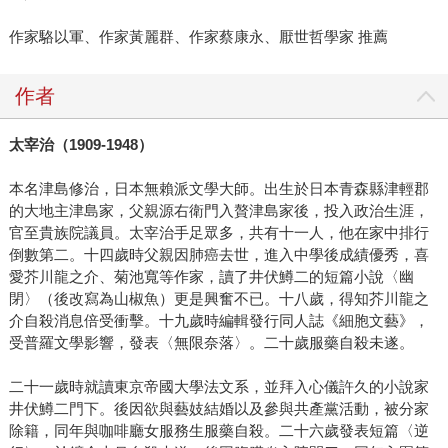
作家駱以軍、作家黃麗群、作家蔡康永、厭世哲學家 推薦
作者
太宰治（
1909-1948
）
本名津島修治，日本無賴派文學大師。出生於日本青森縣津輕郡
的大地主津島家，父親源右衛門入贅津島家後，投入政治生涯，
官至貴族院議員。太宰治手足眾多，共有十一人，他在家中排行
倒數第二。十四歲時父親因肺癌去世，進入中學後成績優秀，喜
愛芥川龍之介、菊池寬等作家，讀了井伏鱒二的短篇小說〈幽
閉〉（後改寫為山椒魚）更是興奮不已。十八歲，得知芥川龍之
介自殺消息倍受衝擊。十九歲時編輯發行同人誌《細胞文藝》，
受普羅文學影響，發表〈無限奈落〉。二十歲服藥自殺未遂。
二十一歲時就讀東京帝國大學法文系，並拜入心儀許久的小說家
井伏鱒二門下。後因欲與藝妓結婚以及參與共產黨活動，被分家
除籍，同年與咖啡廳女服務生服藥自殺。二十六歲發表短篇〈逆