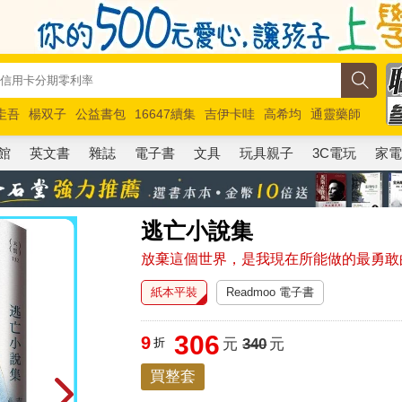
圭吾
楊双子
公益書包
16647續集
吉伊卡哇
高希均
通靈藥師
路邊攤新作
馬斯克
玩具總動員5
超慢跑
館
英文書
雜誌
電子書
文具
玩具親子
3C電玩
家
逃亡小說集
放棄這個世界，是我現在所能做的最勇敢
紙本平裝
Readmoo 電子書
306
9
折
元
340
元
買整套