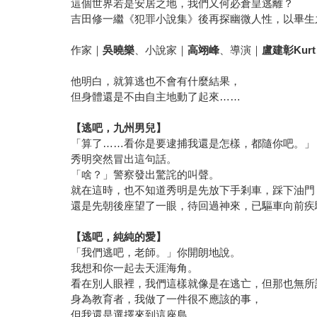
這個世界若是安居之地，我們又何必倉皇逃離？
吉田修一繼《犯罪小說集》後再探幽微人性，以畢生
作家｜
吳曉樂
、小說家｜
高翊峰
、導演｜
盧建彰Kurt
他明白，就算逃也不會有什麼結果，
但身體還是不由自主地動了起來……
【逃吧，九州男兒】
「算了……看你是要逮捕我還是怎樣，都隨你吧。」
秀明突然冒出這句話。
「啥？」警察發出驚詫的叫聲。
就在這時，也不知道秀明是先放下手剎車，踩下油門
還是先朝後座望了一眼，待回過神來，已驅車向前疾
【逃吧，純純的愛】
「我們逃吧，老師。」你開朗地說。
我想和你一起去天涯海角。
看在別人眼裡，我們這樣就像是在逃亡，但那也無所
身為教育者，我做了一件很不應該的事，
但我還是選擇來到這座島……