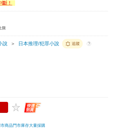
中斷！
上限
小說
＞
日本推理/犯罪小說
追蹤
?
門市商品
門市庫存
大量採購