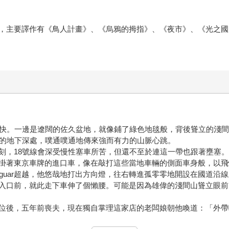
，主要譯作有《鳥人計畫》、《烏鴉的拇指》、《夜市》、《光之國
暢快。一邊是遼闊的佐久盆地，就像鋪了綠色地毯般，背後聳立的淺
線的地下深處，噗通噗通地傳來強而有力的山脈心跳。
刻，18號線會深受慢性塞車所苦，但還不至於連這一帶也跟著壅塞
掛著東京車牌的進口車，像在敲打這些當地車輛的側面車身般，以飛
guar超越，他悠哉地打出方向燈，往右轉進孤零零地開設在國道沿線
入口前，就此走下車伸了個懶腰。可能是因為雄偉的淺間山聳立眼前
位後，五年前喪夫，現在獨自掌理這家店的老闆娘朝他喚道：「外帶