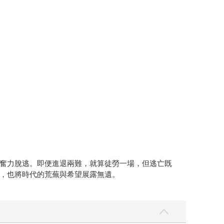
奮力脫逃。即便進退兩難，就算徒勞一場，但逃亡既
，也將時代的荒蕪與希望展露無遺。