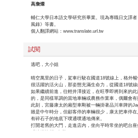
高詹燦
輔仁大學日本語文學研究所畢業。現為專職日文譯者
風錄》等書。
個人翻譯網站：www.translate.url.tw
試閱
逃吧，大小姐
晴空萬里的日子，駕車行駛在國道18號線上，格外
很活躍的活火山，那姿態充滿生命力，從國道18號
如果繼續前進，往輕井澤接近，在旺季即將到來的此
的，是同樣單調的當地車輛或農務作業車，偶爾會有
此刻，宮藤康太的廂型車剛被一輛掛著品川車牌的Ja
雖是中午時分，但顧客停的車輛很少，康太把車停在
有碎石子的地底下噗通噗通地傳來。
打開老舊的大門，走進店內，坐向平時常坐的吧台座
「味噌拉麵B套餐。」