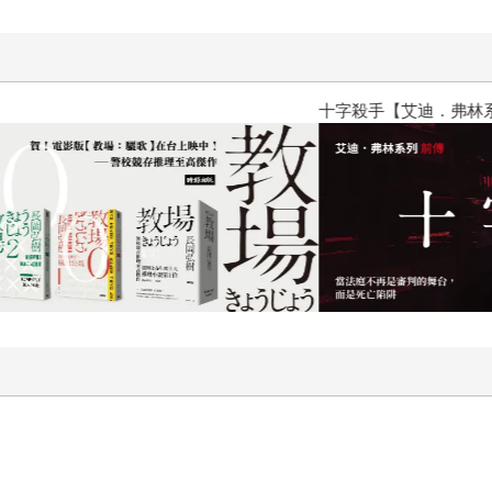
十字殺手【艾迪．弗林系列 前傳