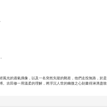
。
，
經風光的過氣偶像，以及一名突然失蹤的郵差，他們走投無路，於是
搏。吉田修一用溫柔的理解，將浮沉人世的幽微之心刻畫得淋漓盡致