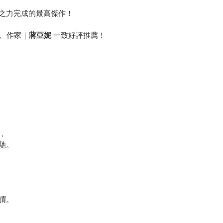
之力完成的最高傑作！
、作家｜
蔣亞妮
一致好評推薦！
，
馳。
謂。