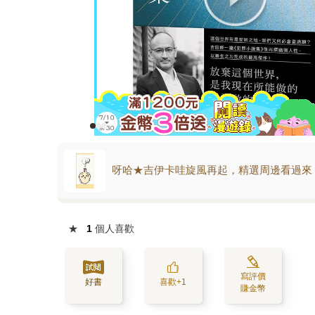
呀哈★吉伊卡哇旋風再起，精選周邊看過來
★
1
個人喜歡
寫評價
好書
喜歡+1
賺金幣