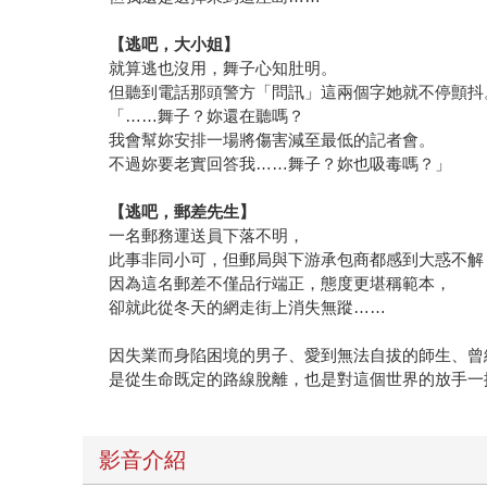
【逃吧，大小姐】
就算逃也沒用，舞子心知肚明。
但聽到電話那頭警方「問訊」這兩個字她就不停顫抖
「……舞子？妳還在聽嗎？
我會幫妳安排一場將傷害減至最低的記者會。
不過妳要老實回答我……舞子？妳也吸毒嗎？」
【逃吧，郵差先生】
一名郵務運送員下落不明，
此事非同小可，但郵局與下游承包商都感到大惑不解
因為這名郵差不僅品行端正，態度更堪稱範本，
卻就此從冬天的網走街上消失無蹤……
因失業而身陷困境的男子、愛到無法自拔的師生、曾
是從生命既定的路線脫離，也是對這個世界的放手一
影音介紹