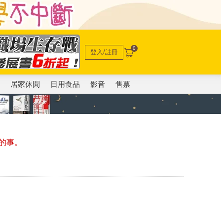
0
登入/註冊
電
居家休閒
日用食品
影音
售票
的事。