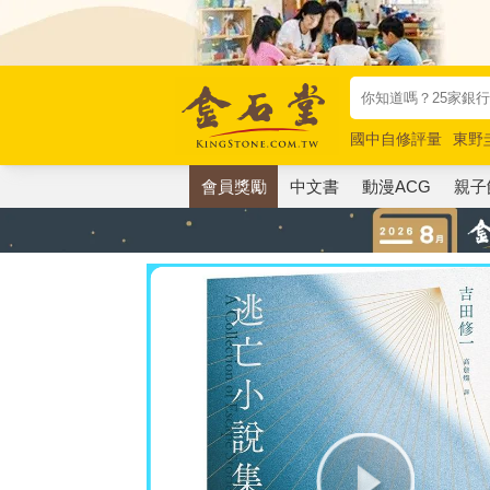
國中自修評量
東野
唯紅花綻放
奧德賽
會員獎勵
中文書
動漫ACG
親子