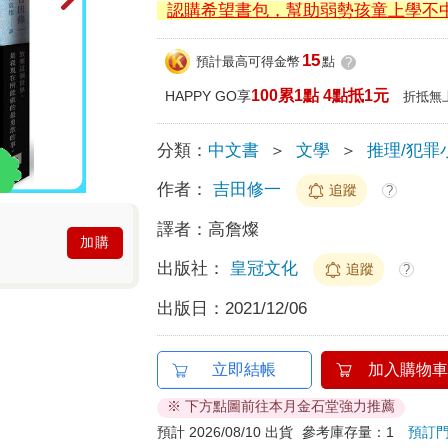
認購希望書包，幫助弱勢孩童上學不
15
預計最高可得金幣
點
?
100累1點 4點抵1元
HAPPY GO享
折抵無
分類：
中文書
＞
文學
＞
推理/犯罪
作者：
吉田修一
追蹤
?
譯者：
高詹燦
加購
出版社：
皇冠文化
追蹤
?
出版日：
2021/12/06
立即結帳
加入購物車
※ 下方點圖前往本月金石堂強力推薦
預計 2026/08/10 出貨
參考庫存量：1
預訂