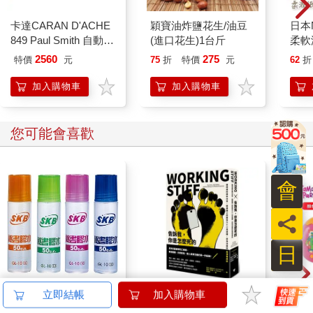
卡達CARAN D'ACHE
穎寶油炸鹽花生/油豆
日本
849 Paul Smith 自動鉛
(進口花生)1台斤
柔軟
筆 ED.5 條紋銀
生紙
2560
275
特價
元
75
折
特價
元
62
折
花款
色面
加入購物車
加入購物車
適紙手
無螢
您可能會喜歡
會
員
日
SKB GL-10膠水50cc(4
【電子書】告訴我，你
Tam
立即結帳
加入購物車
版)隨機出貨
是怎麼死的
塔麻