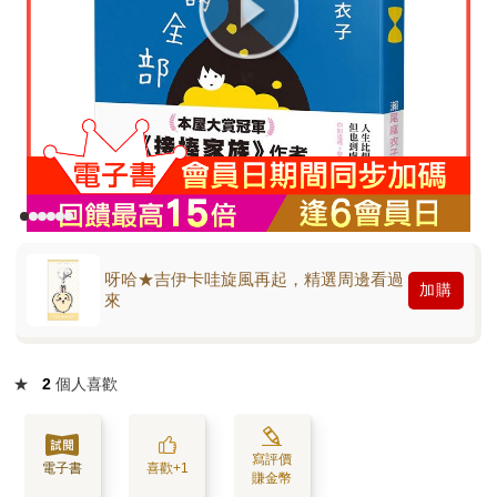
呀哈★吉伊卡哇旋風再起，精選周邊看過
加購
來
★
2
個人喜歡
寫評價
電子書
喜歡+1
賺金幣