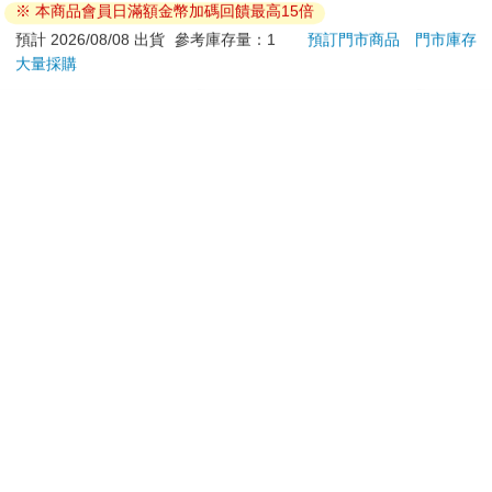
※ 本商品會員日滿額金幣加碼回饋最高15倍
園系
11
294
92
折
特價
元
特價
元
特價
地冰
預計 2026/08/08 出貨
參考庫存量：1
預訂門市商品
門市庫存
大量採購
加入購物車
電子書
訂購/退換貨須知
加入金石堂 LINE 官方帳號『完成綁定』，隨時掌握出貨動
態：
提醒您！！
金石堂及銀行均不會請您操作ATM! 如接獲電話要求您前往
ATM提款機，請不要聽從指示，以免受騙上當！
退換貨須知：
**提醒您，鑑賞期不等於試用期，退回商品須為全新狀態**