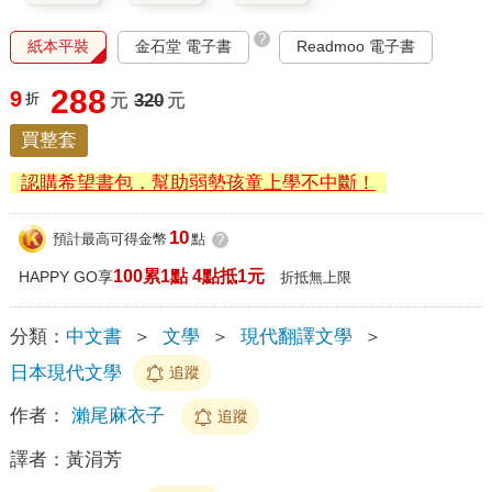
?
紙本平裝
金石堂 電子書
Readmoo 電子書
288
9
折
元
320
元
買整套
認購希望書包，幫助弱勢孩童上學不中斷！
10
預計最高可得金幣
點
?
100累1點 4點抵1元
HAPPY GO享
折抵無上限
分類：
中文書
＞
文學
＞
現代翻譯文學
＞
日本現代文學
追蹤
作者：
瀨尾麻衣子
追蹤
譯者：
黃涓芳