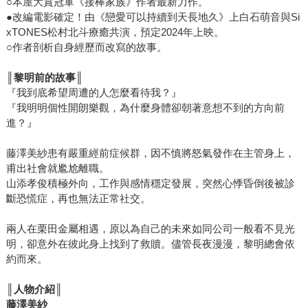
○本屋大賞冠軍《接棒家族》作者最新力作。
要進入一段關係中？ 對於唯來說，談戀愛、結婚都是不符成
●改編電影確定！由《戀愛可以持續到天長地久》上白石萌音與Si
本的「經濟活動」。但得知自己只剩一年壽命，出現了（懷
xTONES松村北斗療癒共演，預定2024年上映。
抱其他意圖）朝她主動靠近的對象時，她竟反過來主動提
○作者剖析自身經歷而改寫的故事。
議，要對方陪伴她的餘生——當然，都是在「可控制」的範
║
黎明前的故事║
圍下，而這種選擇，是否也出於她內心幽微的孤寂感？一旦
『我到底希望周遭的人怎麼看待我？』
有了連結和相處，就有所謂觸碰底線、踩雷的狀況發生，而
『我明明個性開朗樂觀，為什麼身體卻朝著意想不到的方向前
她是否也被迫面對自己尚未成熟的那一面？她是否要透過與
進？』
他人不斷互動，才能觸及自己內心深處最真實的想法？ 雖說
「餘命」是故事的背景框架，我卻覺得它是催化劑，催動了
藤澤美紗患有嚴重經前症候群，因不慎將怒氣發作在主管身上，
男女主角各自停滯的人生。這類故事通常較少加入男性觀
甫出社會就尷尬離職。
點，作者卻用了快三分之一的篇幅去琢磨男主角的視角，是
山添孝俊積極外向，工作與感情穩定發展，突然心悸昏倒後被診
斷恐慌症，再也無法正常社交。
相當令人驚喜的閱讀體驗。不僅能了解男主角對於女生的看
法，在面對突如其來買下自己又罹患癌症的女人時，他又是
兩人在栗田金屬相遇，原以為自己的未來如同公司一般看不見光
如何調適心境；加上男主角職業的特殊性，在面對婚姻時，
明，卻意外在彼此身上找到了救贖。儘管長夜漫漫，黎明總會依
他的態度會如何轉變，這些都是讓這本小說看似驚世駭俗的
約而來。
設定，變得比一般愛情餘命小說更具人情味，也更加耐人尋
味。 《我要準時下班》的作者朱野歸子為本書所寫的書評
║
人物介紹║
中，提到在她周遭最熱烈推薦這本書的，反而是男性菁英讀
藤澤美紗