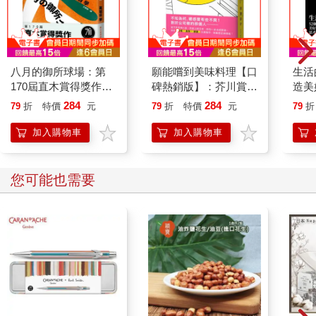
八月的御所球場：第
願能嚐到美味料理【口
生活
170屆直木賞得獎作！
碑熱銷版】：芥川賞受
造美
直球對決的感動，「萬
賞作！橫掃日本各大書
284
284
79
折
特價
元
79
折
特價
元
79
折
城目世界」完全展現！
店TOP1之話題作品
加入購物車
加入購物車
您可能也需要