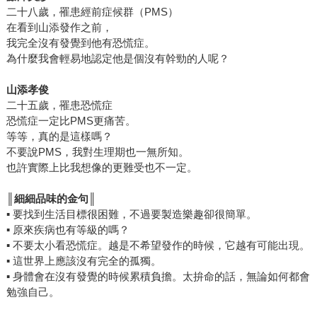
二十八歲，罹患經前症候群（PMS）
者。或許他們也和唯一樣，心底藏著如此恐懼——「如果沒
在看到山添發作之前，
有錢，就不會被任何人需要吧？」或許我們都在尋找「會因
我完全沒有發覺到他有恐慌症。
我的死亡，而有所觸動的人」吧。 如果你也正處於是否踏入
為什麼我會輕易地認定他是個沒有幹勁的人呢？
關係的迷惘階段，或許這個故事能為你帶來不同的看法和啟
發。
山添孝俊
二十五歲，罹患恐慌症
恐慌症一定比PMS更痛苦。
等等，真的是這樣嗎？
不要說PMS，我對生理期也一無所知。
也許實際上比我想像的更難受也不一定。
║
細細品味的金句║
▪ 要找到生活目標很困難，不過要製造樂趣卻很簡單。
▪ 原來疾病也有等級的嗎？
▪ 不要太小看恐慌症。越是不希望發作的時候，它越有可能出現。
▪ 這世界上應該沒有完全的孤獨。
▪ 身體會在沒有發覺的時候累積負擔。太拚命的話，無論如何都會
勉強自己。