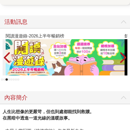
象中的餘命故事並不太相同。當初作者吉川都里子創作的起
點，就是出自於對主流電影、小說作品中「餘命題材」的質
疑：「在這類作品裡，死去的多半是年輕又漂亮的女性，或
活動訊息
是有小孩的母親。但這樣一來，不就只是以這些角度去衡量
女性的價值嗎？所以，如果主角是性格不怎麼好，又年紀稍
閱讀漫遊錄-2026上半年暢銷榜
飢
長的女人要死去的故事，又會呈現出什麼樣貌？」 因此本書
的主人公片倉唯於焉誕生——這個在她四十年的人生裡，只
有賺錢、省錢、存錢這三件事重要的單身女性。她撇除任何
的娛樂生活，認為凡事都只有自己才能倚靠，並且貫徹不去
麻煩別人的生活準則。 故事第一章節便以唯跟同事之間的對
話展開，同為四十歲的女性，一個是肯花大錢追星、打扮自
己來紓解壓力的已婚婦女，一個是將「社會」這場遊戲看得
太透徹，以至於務實到讓自己沒有任何不必要花費的單身女
內容簡介
子。透過兩人對話，許多社會的現實面被點出來，並帶出主
角為何產生如此的生活態度。作者透過細膩書寫主角與他人
人生比想像的更嚴苛，但也到處都能找到救贖。
（醫師、同事、家人、男主角）的互動和對話，也逐步勾勒
在黑暗中透進一道光線的溫暖故事。
出一種立體的女性樣貌——也就是現在逐漸覺醒、懂得以自
己為優先的現代女性。 然而，回到最開始的問題：人為什麼