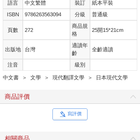
語言
中文繁體
裝訂
紙本平裝
ISBN
9786263563094
分級
普通級
商品規
頁數
272
25開15*21cm
格
適讀年
出版地
台灣
全齡適讀
齡
注音
級別
中文書
＞
文學
＞
現代翻譯文學
＞
日本現代文學
商品評價
寫評價
相關商品