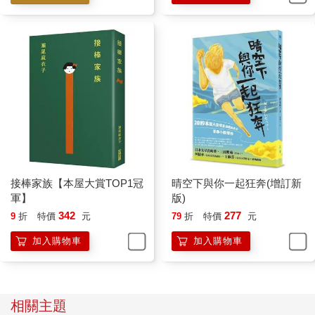
接棒家族【本屋大賞TOP1冠
晴空下與你一起狂奔(增訂新
軍】
版)
342
277
9
折
特價
元
79
折
特價
元
加入購物車
加入購物車
相關主題