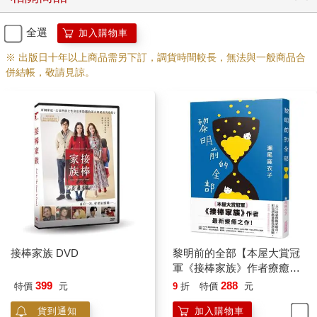
全選
加入購物車
※ 出版日十年以上商品需另下訂，調貨時間較長，無法與一般商品合
併結帳，敬請見諒。
接棒家族 DVD
黎明前的全部【本屋大賞冠
軍《接棒家族》作者療癒力
作】
399
288
特價
元
9
折
特價
元
貨到通知
加入購物車