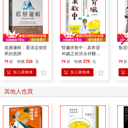
底層邏輯：看清這個世
腎臟求救中：真希望
叛逆
界的底牌
40歲之前洪永祥醫師
就告訴我這些事
316
379
79
折
特價
元
79
折
特價
元
79
折
加入購物車
加入購物車
其他人也買