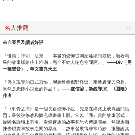
名人推薦
來自業界及讀者好評
「怪談，神明，活祭……本書的恐怖從開始延續到最後，順著精
采的故事脈絡往上堆砌，完全不給人喘息空間啊。」
——Div（另
一種聲音），華文靈異天王
「侵入現實的日式恐怖，層層堆疊鄉野怪談、宗教異聞與惡趣。
果然是恐怖小說迷的作品！」
——盧信諺，新銳導演、《迴陰》
作者
「《刺骨之痛》是一個長篇恐怖小說，先是在網路上成為熱門話
題，最後被修改和擴充成書籍出版。它以『我』寫的故事形式，
從匿名論壇上有名、看似普通的故事和恐怖傳說開始，然後逐漸
抹去現實和故事之間的界線……故事發展得非常巧妙，很難說其