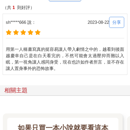
所以舉個網路上的故事為例。
看到這裡的讀者大概都是五十歲以下的人，所以應該都知道某大
（共
1
則好評）
型留言板的討論串「洒落怖《要不要來蒐集恐怖到嚇死人的鬼故
事？（死ぬ程洒落にならない怖い話を集めてみない？）》」
分享
sh*****666 說：
2023-08-22
吧？
「洒落怖」裡有個名為〈扭來扭去〉（くねくね）的故事，說是
只要看過「洒落怖」留言串，便沒人不知曉這個故事也不為過。
我推測〈扭來扭去〉的故事應該源自以下這則留言。
用第一人稱書寫真的挺容易讓人帶入劇情之中的，越看到後面
越慶幸自己是在白天看完的，不然可能會太過壓抑而難以入
眠，第一視角讓人感同身受，現在也許如作者所言，並不存在
212 姓名：無名氏在你背後……投稿日：2001/07/07（六）01:28
這是我弟弟告訴我的真實故事。
聽說是我弟朋友A的真實體驗。
A小時候和哥哥一起去母親的故鄉玩。
事情發生在外面是大晴天，稻田新綠抽芽的時候。
相關主題
天氣明明這麼好，但不知怎地，兩人都不太想出去玩。
於是便留在家裡玩。
冷不防地，哥哥站起來，走到窗戶旁邊。
A也跟著走向窗邊。
順著哥哥的視線看過去，他看到一個人影。
如果只買一本小說就要看這本
那人穿著一身白（從窗口看不清楚對方是男是女）。