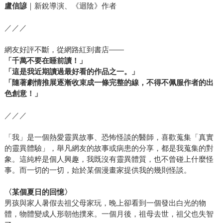
盧信諺
｜新銳導演、《迴陰》作者
／／／
網友好評不斷，從網路紅到書店——
「千萬不要在睡前讀！」
「這是我近期讀過最好看的作品之一。」
「隨著劇情推展逐漸收束成一條完整的線，不得不佩服作者的出
色創意！」
／／／
「我」是一個熱愛靈異故事、恐怖怪談的醫師，喜歡蒐集「真實
的靈異體驗」，舉凡網友的故事或病患的分享，都是我蒐集的對
象。這純粹是個人興趣，我既沒有靈異體質，也不曾碰上什麼怪
事。而一切的一切，始於某個漫畫家提供我的幾則怪談。
〈某個夏日的回憶〉
男孩與家人暑假去祖父母家玩，晚上卻看到一個發出白光的物
體，物體變成人形朝他撲來。一個月後，祖母去世，祖父也失智