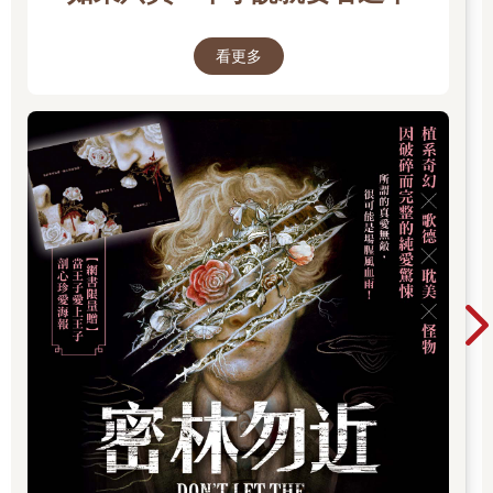
他站在那裡做什麼？A心想。
再繼續看下去，那個穿著白衣服的人開始扭動。
看更多
「在跳舞嗎？」
A還來不及細想，那個白衣人的身體已經扭向不自然的方向。
而且關節扭轉的角度非常不合人體工學。
扭來扭去、扭來扭去。
A覺得很可怕，問哥哥：
「哥，那是什麼？你看得見嗎？」
哥哥也回答：「不知道。」
然而哥哥回答後，似乎馬上就知道那個白衣人是什麼了。
「哥，你知道了嗎？快告訴我？」A問哥哥。
「我知道。但你還是不要知道比較好。」
哥哥不願意回答。
那到底是什麼東西？
直到現在，A仍不知道那是什麼。
「再問哥哥一次不就好了嗎？」
我對弟弟說。
因為不搞清楚，我總覺得不太痛快。
結果我弟是這麼說的：
「A的哥哥目前智力有點問題。」