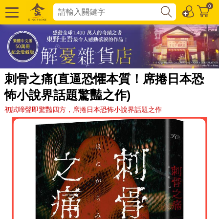
0
刺骨之痛(直逼恐懼本質！席捲日本恐
怖小說界話題驚豔之作)
初試啼聲即驚豔四方，席捲日本恐怖小說界話題之作