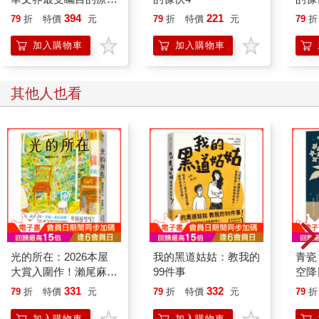
我被哥哥的異狀嚇壞了，但仍鼓起勇氣問他：
書寫者——Middle年度
394
221
79
折
特價
元
79
折
特價
元
79
折
「你看到什麼了？」
最溫柔的療癒散文，獻
哥哥慢吞吞地回答：
給仍在學習放下的你
加入購物車
加入購物車
「你最好不要知道……」
那已經不是哥哥的聲音了。
哥哥就這麼三步併兩步地回家了。
其他人也看
我立刻想撿起哥哥掉落的望遠鏡，好看清楚害他嚇得臉色鐵青的
白色物體，但或許是聽了哥哥的忠告，我最後沒有勇氣看。
但還是好想知道。
遠遠地看過去，就只是白色物體正莫名其妙地扭來扭去。
有點詭異，但我並沒有特別害怕。
可是哥哥卻……
好，只能看了。
我想用自己的雙眼看清楚，是什麼東西讓哥哥這麼害怕！
我撿起掉在地上的望遠鏡，正要把眼睛湊上去——
這時，外公急如星火地朝我跑來。
光的所在：2026本屋
我的黑道姑姑：教我的
青瓷
我還來不及問：「怎麼了？」
大賞入圍作！瀨尾麻衣
99件事
空降
外公卻先不由分說地質問我：
子傾注人生之作
「不能看那個白色的物體！你看了嗎？你用望遠鏡看了嗎？」
331
332
79
折
特價
元
79
折
特價
元
79
折
我聽到後，有些不知所措地回答：「沒有……還沒……」
加入購物車
加入購物車