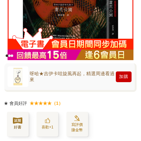
呀哈★吉伊卡哇旋風再起，精選周邊看過
加購
來
★
會員好評
★★★★★（1）
寫評價
好書
喜歡+1
賺金幣