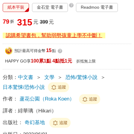
?
紙本平裝
金石堂 電子書
Readmoo 電子書
315
79
折
元
399
元
認購希望書包，幫助弱勢孩童上學不中斷！
15
預計最高可得金幣
點
?
100累1點 4點抵1元
HAPPY GO享
折抵無上限
分類：
中文書
＞
文學
＞
恐怖/驚悚小說
＞
日本驚悚/恐怖小說
追蹤
作者：
蘆花公園（Roka Koen）
追蹤
譯者：
緋華璃（Hikari）
出版社：
奇幻基地
追蹤