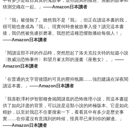
中有多少是取自真實的鬼故事，這些詭異的描述、無數的故事和
猜測交織在一起。」
——Amazon日本讀者
「『我』被侵蝕了。雖然我不是『我』，但正在讀這本書的我，
很可能也會成為『我』。現實何時會被故事入侵？讀完這本書
後，我仍然被焦慮折磨著。我想把這種恐懼散播給每個人！」
——Amazon日本讀者
「閱讀這部不祥的作品時，突然想起了洛夫克拉夫特的短篇小說
〈敦威治恐怖事件〉和望月峯太郎的漫畫《座敷女》。」
——
Amazon日本讀者
「在普通的文字背後隱約可見的壓抑氛圍……強烈建議在深夜閱
讀這本書。」
——Amazon日本讀者
「我喜歡澤村伊智那種會揭開謎底的恐怖推理小說，而這本書提
供了如此詳盡的背景，可以說是這類小說的終極版本。它是如此
精妙，以至於我忍不住要搜索一下，看看其中有多少是歷史事
實……在你還沒有意識到的時候，怪異早已來到你的腳邊。」
——Amazon日本讀者