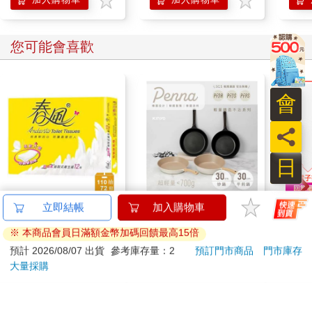
「那就好……」外公鬆了一口氣，竟當場哭倒在地。
我一頭霧水地跟著外公回家。
一進門，大家都在哭。
您可能會喜歡
為我哭嗎？不，不對。
定睛一看，哥哥發了瘋似地邊笑邊歪七扭八地扭來扭去、扭來扭
去，簡直跟那個白色的物體沒兩樣。
哥哥的模樣比那個白色的物體更令我害怕。
會
離開外婆家那天，外婆說：
「把哥哥留在這裡比較好吧。」
員
「你們那邊，空間太狹窄了。考慮到左鄰右舍的眼光，大概連幾
天都瞞不住……留在這裡，等過幾年以後，再放到田裡是最好的
日
選擇……」
聽完這句話，我大聲哭叫出來。
以前的哥哥已經不在了。
春風抽取式衛生紙 110
【KINYO】Penna系
連同
立即結帳
加入購物車
就算明年來外婆家再見到他，那個人也已經不是哥哥了。
抽x12包x6袋
列-輕量高效導熱不沾
（全
※ 本商品會員日滿額金幣加碼回饋最高15倍
怎麼會這樣……我們明明直到不久前還玩得那麼好，為什麼……
平煎鍋30cm
1079
999
78
折
特價
元
56
折
特價
元
特價
我拚命地擦乾眼淚，坐上車，離開外婆家。
預計 2026/08/07 出貨
參考庫存量：2
預訂門市商品
門市庫存
我一直盯著望遠鏡看。心想「總有一天……會恢復原狀
大量採購
加入購物車
加入購物車
吧……」，邊想念哥哥原本的模樣，邊眺望一整片綠意盎然的稻
田。一面回想與哥哥的回憶，一面盯著望遠鏡看。
（註）本文中的＊皆為原文