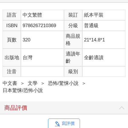
屋敷」系列的三本書特別吸引我。故事描寫三津田老師與責任編
輯一起討論，他透過各式各樣的管道蒐集到鬼故事的過程中，發
語言
中文繁體
裝訂
紙本平裝
現這些鬼故事最後都指向同一棟鬼屋—以上是這個系列的內容。
這些作品在三津田老師卓越的文筆與淵博的知識支撐下，具有明
ISBN
9786267210369
分級
普通級
明是「虛」構的作品（畢竟屬於小說的範疇），卻完全不讓人覺
得是虛構作品的力量。亦即所謂的「介於虛實之間」。
商品規
頁數
320
21*14.8*1
看完他的小說後，我變了。
格
至於是什麼改變呢，我開始蒐集真有其事的怪談。
我的想法是，如果自己像「幽靈屋敷」系列的三津田老師持續蒐
適讀年
出版地
台灣
全齡適讀
集怪談的話，或許能發現什麼也說不定。
齡
起初，網路是我主要蒐集怪談的管道，後來也開始改向職場上的
注音
級別
同事打聽。我在教學醫院上班，那裡根本是鬼故事的寶庫，員工
也多半比較不會大驚小怪。此外，患者也經常告訴我這方面的傳
中文書
＞
文學
＞
恐怖/驚悚小說
＞
聞。為了與患者建立信賴關係，聊天時難免會提到興趣，而對我
日本驚悚/恐怖小說
熱愛鬼故事的興趣表示理解的患者，後來也經常提供這方面的話
題給我。
「幽靈屋敷」系列有種像是把一部電影切成一幕幕各自獨立的畫
商品評價
面，在完全分散的時間給觀眾看。我開始蒐集怪談就是想體會這
種感覺，幸好我如今也正在體會中。
我現在著手書寫的這些文本，是原本流傳在網路上的網路小說，
寫評價