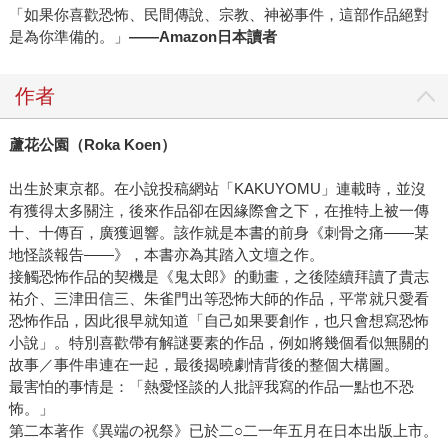
「如果你喜歡恐怖、民間傳說、宗教、神祕事件，這部作品絕對
是為你準備的。」
——Amazon日本讀者
作者
蘆花公園（Roka Koen
）
出生於東京都。在小說投稿網站「KAKUYOMU」連載時，並沒
有獲得太多關注，後來作品卻在因緣際會之下，在推特上被一傳
十、十傳百，廣獲迴響。該作就是本書的前身《刺骨之痛——某
地怪談報告——》，本書亦為其踏入文壇之作。
接觸恐怖作品的契機是《鬼太郎》的動畫，之後陸續拜讀了貴志
祐介、三津田信三、朱雀門出等恐怖大師的作品，平常就只愛看
恐怖作品，因此很早就知道「自己如果要創作，也只會想寫恐怖
小說」。特別喜歡帶有解謎要素的作品，例如將幾個看似無關的
故事／事件串連在一起，最後揭曉劇情背後的整個大構圖。
最害怕的事情是：「熱愛怪談的人批評我寫的作品一點也不恐
怖。」
第二本著作《異端の祝祭》已於二○二一年五月在日本出版上市。