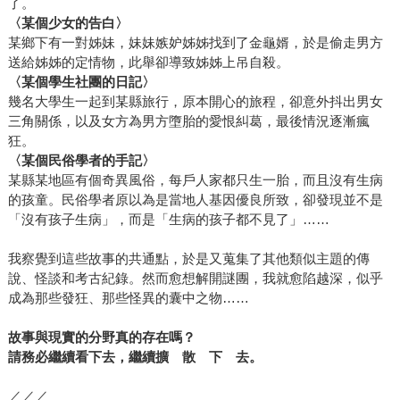
了。
〈某個少女的告白〉
某鄉下有一對姊妹，妹妹嫉妒姊姊找到了金龜婿，於是偷走男方
送給姊姊的定情物，此舉卻導致姊姊上吊自殺。
〈某個學生社團的日記〉
幾名大學生一起到某縣旅行，原本開心的旅程，卻意外抖出男女
三角關係，以及女方為男方墮胎的愛恨糾葛，最後情況逐漸瘋
狂。
〈某個民俗學者的手記〉
某縣某地區有個奇異風俗，每戶人家都只生一胎，而且沒有生病
的孩童。民俗學者原以為是當地人基因優良所致，卻發現並不是
「沒有孩子生病」，而是「生病的孩子都不見了」……
我察覺到這些故事的共通點，於是又蒐集了其他類似主題的傳
說、怪談和考古紀錄。然而愈想解開謎團，我就愈陷越深，似乎
成為那些發狂、那些怪異的囊中之物……
故事與現實的分野真的存在嗎？
請務必繼續看下去，繼續擴 散 下 去。
／／／