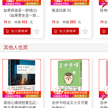
距離太遠了，看得不是清楚，只見有個活人大小的白色物體正歪
如果西遊是一群喵(1)
叛逆玩家 01
怪奇
七扭八地動來動去。
：《如果歷史是一群
而且周圍只有稻田。
喵》作者最新力作，附
附近不可能有人。
411
253
79
折
特價
元
79
折
特價
元
79
折
【首卷特典】拉頁
我覺得很不可思議，但姑且先這樣安慰自己：
加入購物車
加入購物車
「那是不是新的稻草人？一定是啦！以前的稻草人都不會動，所
以可能是哪個農家的人想到的點子！大概是被剛才的風吹動
了！」
其他人也買
哥哥對我斬釘截鐵、不容質疑的解釋露出了釋懷接受的表情，然
而那表情一下子就消失了。
因為風戛然而止。
但是那個白色物體還在歪七扭八地動來動去。
哥哥以驚訝的語氣說：「喂……還在動耶……那到底是什麼玩
意？」也許是太想知道了，哥哥回家拿了望遠鏡，再度回到現
場。
哥哥有些興奮地說：「你等一下喔，我先看！」
哥哥興高采烈地用望遠鏡看。
只見哥哥的表情突然產生變化。
哥哥臉色逐漸變得鐵青，冷汗涔涔流下。
當你心痛得想要忘記：
吉伊卡哇這又小又可愛
吉伊
最後連手中的望遠鏡都拿不住。
華文界最受矚目的療癒
的傢伙4
的傢