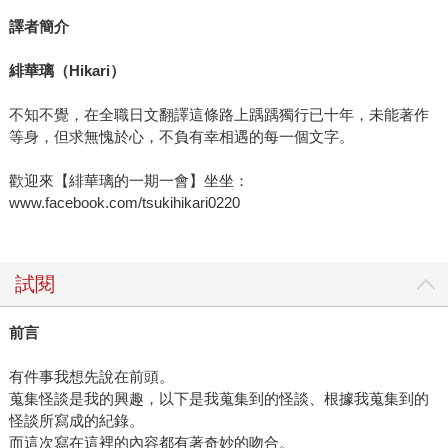
譯者簡介
緋華璃（Hikari
）
不知不覺，在全職日文翻譯這條路上踽踽獨行已十年，未能著作
等身，但求無愧於心，不負有幸相遇的每一個文字。
歡迎來【緋華璃的一期一會】坐坐：
www.facebook.com/tsukihikari0220
試閱
前言
有件事我想先說在前頭。
蒐集怪談是我的興趣，以下是我蒐集到的怪談、根據我蒐集到的
怪談所寫成的紀錄。
而這次寫在這裡的內容都有著奇妙的吻合。