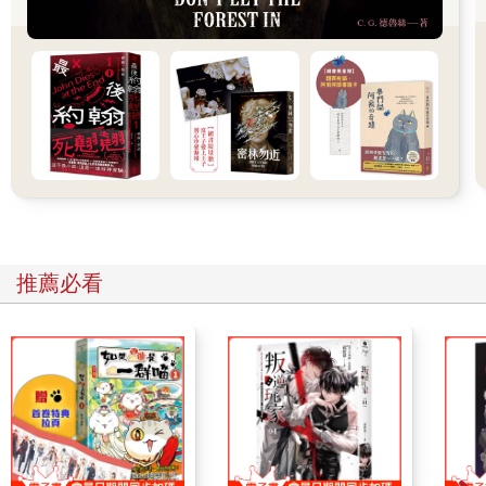
這則留言出現幾個月後，又出現了以下的留言。
212 姓名：無名氏在你背後……投稿日：2002/3/21（四）04:17
這是發生在我小時候，去秋田的外婆家玩的事。
我只有每年的盂蘭盆節才會回外婆家，
所以都會立刻和哥哥跑出去玩。
與大都市不同，鄉下的空氣新鮮多了。
我沐浴在涼爽的微風下，跟哥哥在稻田四周跑來跑去。
當太陽升到頭頂，時間來到正中午的時候，風突然停了。
悶熱的風吹過，感覺非常不舒服。
我大聲抱怨：「都已經熱得要死了，怎麼還吹來這麼熱的風！」
推薦必看
剛才涼爽的感覺都被熱風吹走了，讓我有些不太開心。
然而定睛一看，哥哥從剛才開始就一直看著別的方向。
他的視線前方有個稻草人。
「那個稻草人有什麼問題嗎？」我問哥哥。
哥哥回答：「我不是在看那個稻草人，是稻草人後面。」哥哥看
得更專心了。
我也被勾起好奇心，目不轉睛地望向稻田的遠方。
結果，我確實看到了。
那是……什麼？