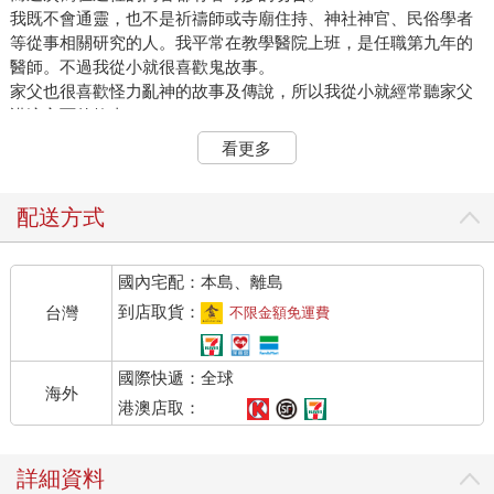
我既不會通靈，也不是祈禱師或寺廟住持、神社神官、民俗學者
等從事相關研究的人。我平常在教學醫院上班，是任職第九年的
醫師。不過我從小就很喜歡鬼故事。
家父也很喜歡怪力亂神的故事及傳說，所以我從小就經常聽家父
講這方面的故事。
受到家父的影響，我也長成一個難以抵擋「恐怖」誘惑的大人。
看更多
不過，我只是單純喜歡看鬼故事。當然也喜歡影音作品或漫畫—
小時候看完史蒂芬．金原著的《牠》影集版時，曾經有一陣子嚇
得不敢睡覺。也對日野日出志及伊藤潤二等人筆下噁心又充滿幻
配送方式
想的唯美世界深深著迷—但最適合我的載體還是書籍。
我很快就看完圖書館的「怪談餐廳」系列、「學校怪談」系列等
國內宅配：本島、離島
藏書，後來有一段時間都沉迷於《新耳袋》之類的真人實事鬼故
事。然而，拜讀了貴志祐介的《天使的呢喃》之後，我的興趣轉
到店取貨：
台灣
不限金額免運費
移到恐怖小說。除了原始的恐怖，還開始追求精密細緻的完成
度，希望看完以後除了毛骨悚然的感覺之外，還能得到某種類似
國際快遞：全球
快感的餘韻—換句話說，我追求的恐怖不只是「實」，也需要
海外
「虛」的部分。
港澳店取：
我看過許多精彩的恐怖小說，例如平山夢明、恆川光太郎、道尾
秀介等大師的作品，都看得我廢寢忘食。在這些恐怖小說中，我
詳細資料
最喜歡三津田信三的作品。而他的作品裡面，又以被稱為「幽靈