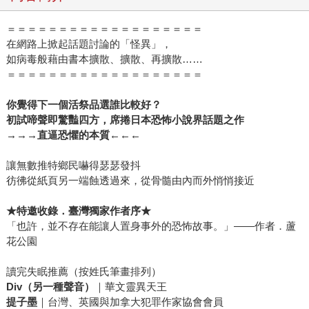
＝＝＝＝＝＝＝＝＝＝＝＝＝＝＝＝＝＝＝
在網路上掀起話題討論的「怪異」，
如病毒般藉由書本擴散、擴散、再擴散……
＝＝＝＝＝＝＝＝＝＝＝＝＝＝＝＝＝＝＝
你覺得下一個活祭品選誰比較好？
初試啼聲即驚豔四方，席捲日本恐怖小說界話題之作
→→→直逼恐懼的本質←←←
讓無數推特鄉民嚇得瑟瑟發抖
彷彿從紙頁另一端蝕透過來，從骨髓由內而外悄悄接近
★
特邀收錄．臺灣獨家作者序★
「也許，並不存在能讓人置身事外的恐怖故事。」——作者．蘆
花公園
讀完失眠推薦（按姓氏筆畫排列）
Div
（另一種聲音）
｜華文靈異天王
提子墨
｜台灣、英國與加拿大犯罪作家協會會員