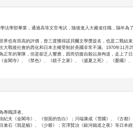
東京大學法學部畢業，通過高等文官考試，隨後進入大藏省任職，隔年
世界也有崇高的評價，曾三度獲得諾貝爾文學獎提名，也是二戰結束
大戰後社會的西化和日本主權受制於美國非常不滿。1970年11月
為正常的軍隊，但是卻乏人響應，因而切腹自殺以身殉道，走上了日
《金閣寺》、《禁色》、《鏡子之家》、《盛夏之死》、《憂國》、
為專職譯者。
由紀夫《金閣寺》、《假面的告白》；川端康成《雪國》、《古都》
目漱石《我是貓》、《少爺》；宮澤賢治《銀河鐵道之夜》等日本經