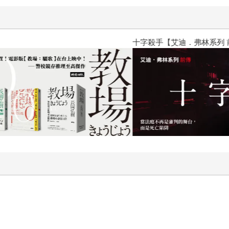
十字殺手【艾迪．弗林系列 前傳