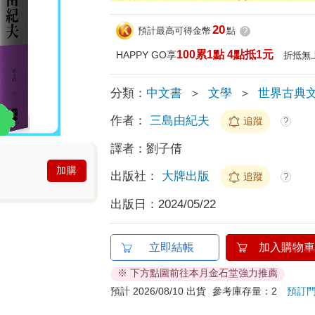
20
預計最高可得金幣
點
?
100累1點 4點抵1元
HAPPY GO享
折抵無
分類：
中文書
＞
文學
＞
世界古典
作者：
三島由紀夫
追蹤
?
譯者：
劉子倩
加購
出版社：
大牌出版
追蹤
?
出版日：
2024/05/22
立即結帳
加入購物車
※ 下方點圖前往本月金石堂強力推薦
預計 2026/08/10 出貨
參考庫存量：2
預訂