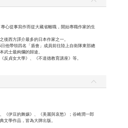
為了專心從事寫作而從大藏省離職，開始專職作家的生
之後西方譯介最多的日本作家之一。
25日他帶領四名「盾會」成員前往陸上自衛隊東部總
本武士最絢爛的歸途。
《反貞女大學》、《不道德教育講座》等。
、《伊豆的舞孃》、《美麗與哀愁》；谷崎潤一郎
典文學作品，皆為大牌出版。