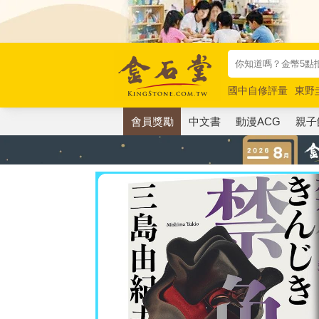
國中自修評量
東野
唯紅花綻放
奧德賽
會員獎勵
中文書
動漫ACG
親子