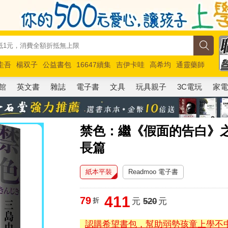
圭吾
楊双子
公益書包
16647續集
吉伊卡哇
高希均
通靈藥師
路邊攤新作
馬斯克
玩具總動員5
超慢跑
館
英文書
雜誌
電子書
文具
玩具親子
3C電玩
家
禁色：繼《假面的告白》
長篇
紙本平裝
Readmoo 電子書
411
79
折
元
520
元
認購希望書包，幫助弱勢孩童上學不