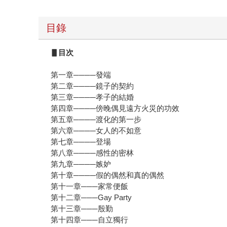
目錄
▋
目次
第一章────發端
第二章────鏡子的契約
第三章────孝子的結婚
第四章────傍晚偶見遠方火災的功效
第五章────渡化的第一步
第六章────女人的不如意
第七章────登場
第八章────感性的密林
第九章────嫉妒
第十章────假的偶然和真的偶然
第十一章───家常便飯
第十二章───Gay Party
第十三章───殷勤
第十四章───自立獨行