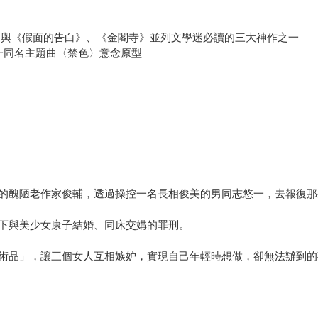
，與《假面的告白》、《金閣寺》並列文學迷必讀的三大神作之一
一同名主題曲〈禁色〉意念原型
的醜陋老作家俊輔，透過操控一名長相俊美的男同志悠一，去報復那
下與美少女康子結婚、同床交媾的罪刑。
術品」，讓三個女人互相嫉妒，實現自己年輕時想做，卻無法辦到的