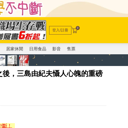
0
登入/註冊
電
居家休閒
日用食品
影音
售票
之後，三島由紀夫懾人心魄的重磅
中斷！