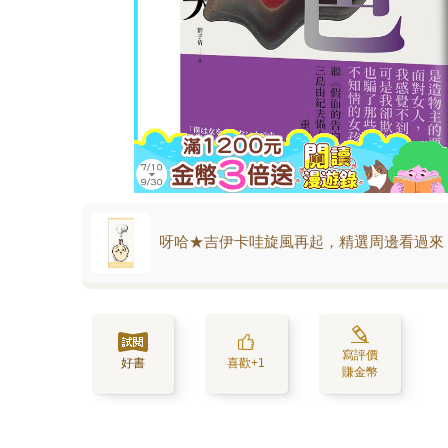
呀哈★吉伊卡哇旋風再起，精選周邊看過來
寫評價
好書
喜歡+1
賺金幣