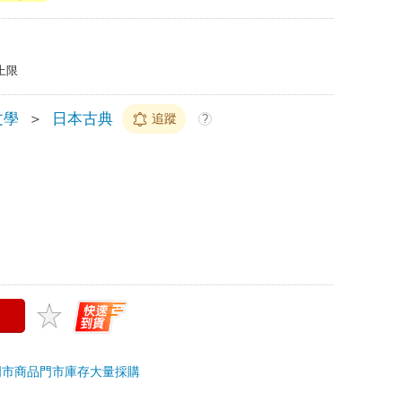
上限
文學
＞
日本古典
追蹤
?
門市商品
門市庫存
大量採購