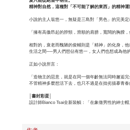
愛只能從絕望中萌生。
精神對自然，這種對「不可能了解的東西」的精神運
小說的主人翁悠一，無疑是三島對「男色」的完美定
「擁有高傲昂起的脖頸，滑順的肩膀，寬闊的胸膛，
相對的，衰老而醜陋的俊輔則是「精神」的化身，他
生活之間──男人們想佔有悠一，女人們也想成為他
正如小說所言：
「造物主的惡意，就是在同一個年齡無法同時邂逅完
不管精神多麼想活下去，也只不過是在拙劣描摹青春
│
書封彩蛋│
設計師Bianco Tsai全新裝幀：「在象徵男性