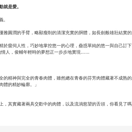
動就是愛。
義。
優雅圓潤的手臂，略顯瘦削的清潔充實的胴體，如長劍般雄壯結實的
精於窺伺人性，巧妙地掌控悠一的心理，蠱惑單純的悠一與自己訂下
的情人，俊輔年輕時的夢想正一步步地實現……
全的精神與完全的青春肉體，雖然總在青春的芬芳肉體藏著不成熟的
肉體的精妙輪廓。」
的紳士帽上，其實藏著兩具交歡中的肉體，以及流淌慾望的舌頭，你看見了