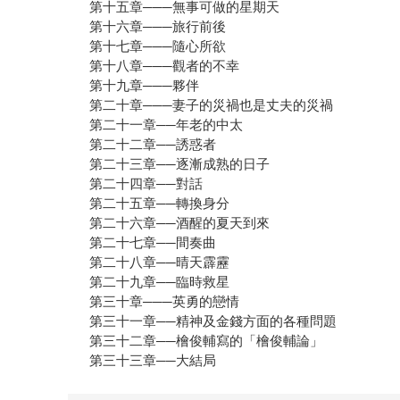
第十五章───無事可做的星期天
第十六章───旅行前後
第十七章───隨心所欲
第十八章───觀者的不幸
第十九章───夥伴
第二十章───妻子的災禍也是丈夫的災禍
第二十一章──年老的中太
第二十二章──誘惑者
第二十三章──逐漸成熟的日子
第二十四章──對話
第二十五章──轉換身分
第二十六章──酒醒的夏天到來
第二十七章──間奏曲
第二十八章──晴天霹靂
第二十九章──臨時救星
第三十章───英勇的戀情
第三十一章──精神及金錢方面的各種問題
第三十二章──檜俊輔寫的「檜俊輔論」
第三十三章──大結局