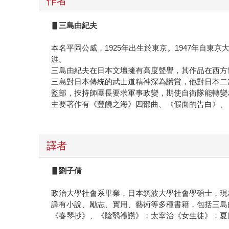
作者
▋
三島由紀夫
本名平岡公威，1925年出生於東京。1947年自
涯。
三島由紀夫在日本文壇擁有高度聲譽，其作品在西方
三島對日本傳統的武士道精神深為讚賞，他對日本二次
監部，挾持師團長要求軍事政變，期使自衛隊能轉變
主要著作有《豐饒之海》四部曲、《假面的告白》、
譯者
▋
劉子倩
政治大學社會系畢業，日本筑波大學社會學碩士，現
譯有小說、勵志、實用、藝術等多種書籍，包括三島
《春琴抄》、《陰翳禮讚》；太宰治《女生徒》；夏