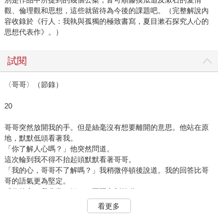
觀、倫理觀和思想，這些就留待為今後的課題吧。（完整解說內
容收錄於《行人：我執與孤獨的極致書寫，夏目漱石探究人心的
思想代表作》。）
試閱
〈哥哥〉（節錄）
20
哥哥突然放開我的手。但是絲毫沒有想要離開的意思。他站在原
地，默默低頭看著我。
「你了解人心嗎？」他突然問道。
這次輪到我不得不抬起頭默默看著哥哥。
「我的心，哥哥不了解嗎？」我稍微停頓後說道。我的回答比哥
哥的語氣更為堅定。
「你的心，我非常了解。」哥哥立刻答道。
「那不就好了嗎？」我說。
看更多
「不，不是你的心。我說的是女人的心。」