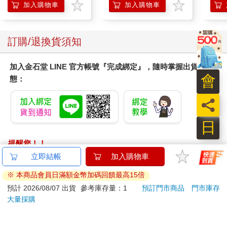
加入購物車
加入購物車
訂購/退換貨須知
加入金石堂 LINE 官方帳號『完成綁定』，隨時掌握出貨動
會
態：
員
日
提醒您！！
金石堂及銀行均不會請您操作ATM! 如接獲電話要求您前往
立即結帳
加入購物車
ATM提款機，請不要聽從指示，以免受騙上當！
※ 本商品會員日滿額金幣加碼回饋最高15倍
退換貨須知：
預計 2026/08/07 出貨
參考庫存量：1
預訂門市商品
門市庫存
大量採購
**提醒您，鑑賞期不等於試用期，退回商品須為全新狀態**
依據「消費者保護法」第19條及行政院消費者保護處公告之
「通訊交易解除權合理例外情事適用準則」，以下商品購買