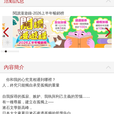
活動訊息
閱讀漫遊錄-2026上半年暢銷榜
飢
內容簡介
你和我的心究竟相通到哪裡？
人，終究只能獨自承受孤獨的重量
自我探尋的孤寂、嫉妒、我執與利己主義的苦惱……
有一種尊嚴，建立在孤獨上──
漱石文學新高峰，
日本大文豪夏目漱石參透孤獨的哲學告白