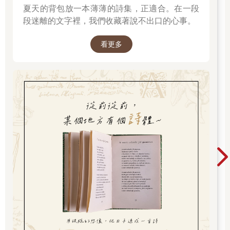
夏天的背包放一本薄薄的詩集，正適合。在一段
「怎樣？」
我聽到回答時，起身站起來，特意在哥哥坐的地方前面，和哥哥
段迷離的文字裡，我們收藏著說不出口的心事。
剛才一樣，不過我完全是別有用意地左右來回走了二、三次。哥
哥對我絲毫不在意，兩手手指好像梳齒般，深深插在略長的髮
看更多
中。他有一頭光澤的頭髮，我每次走到他的面前，眼睛就被他那
頭烏黑的頭髮以及露出髮間那纖細又柔美的手指所吸引。平日看
在我的眼中，那手指代表他的神經質，優雅又削瘦。
「哥哥。」我再次呼叫時，他才終於沉重地抬起頭。
「對哥哥，我講這種話也許很失禮。但我認為不管多麼有學問，
不管怎樣研究，人心終究無法理解。哥哥比起我來是一個出色的
學者，當然早就察覺到這件事了。不管親如骨肉，還是親如手
足，也只能心心相通的保有默契。實際上正如彼此的身體是分開
一樣，心不也是各自分開的嗎？」
「人心可以從外表來研究，可是卻無法成為那顆本心。那種事我
是知道的。」
哥哥好像吐露心聲般，又顯得無精打采地如此說道。我立刻接著
說：「能夠超越那
種事只有宗教，不是嗎？我是一個駑鈍的人，無能為力，可是哥
哥善於思考，所以……」
「僅只是思考，哪有宗教的虔誠心？宗教並非思考，而是信