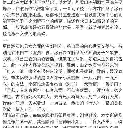
從二郎在大阪車站下車開始，以大阪、和歌山等關西地區為主要
舞台，在漱石作品裡相當罕見，一直到了後半部方才回到了漱石
小說常見的關東地區。這部作品主要透過一個以自我為中心的明
治菁英和妻子之間解不開的糾葛，描述近代日本知識分子的苦
惱。一般認為這是漱石最難解的作品，不過，就某種意義來說，
也是漱石文學的最高峰。
----
夏目漱石以男女之間的深刻對立，將自己的內心世界文學化。特
別是在第四章〈塵勞〉裡，漱石像在解剖近代知識分子的嫉妒、
我執、利己主義的內心苦惱，也像在大病後，參透人生的自我告
白。此一小說內容被公認是複雜、難解，由於漱石生前並未對
「行人」這一書名有過任何說明，同樣也是複雜、難解，眾說紛
紜。筆者比較服膺的是漱石弟子小宮豐隆（一八八四－一九六
六）的看法，小宮推測書名出自《列子》〈天瑞篇〉「晏子曰：
『善哉，古之有死也！仁者息焉，不仁者伏焉。』死也者，德之
徼也。古者謂死人為歸人。夫言死人為歸人，則生人為行人矣。
行而不知歸，失家者也。」換言之，漱石的《行人》，指的是相
對於「歸人」的「行人」。
閱讀漱石作品，每每感嘆漱石學貫東西，淵博難說。本文所觸及
僅是作品某一點，其他諸如「精神病小姐」、「盲女故事」，特
別是作品中所提到的幾個公案，皆可順藤摸瓜追及漱石的愛情