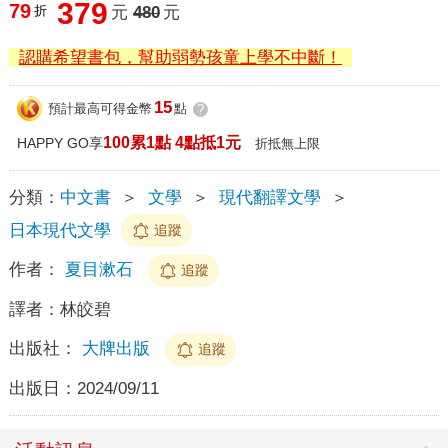
379
79
折
元
480
元
認購希望書包，幫助弱勢孩童上學不中斷！
15
預計最高可得金幣
點
?
100累1點 4點抵1元
HAPPY GO享
折抵無上限
分類：
中文書
＞
文學
＞
現代翻譯文學
＞
日本現代文學
追蹤
作者：
夏目漱石
追蹤
譯者：
林皎碧
出版社：
大牌出版
追蹤
出版日：
2024/09/11