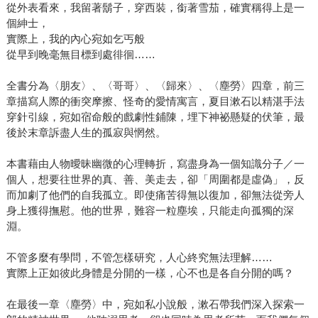
從外表看來，我留著鬍子，穿西裝，銜著雪茄，確實稱得上是一
個紳士，
實際上，我的內心宛如乞丐般
從早到晚毫無目標到處徘徊……
全書分為〈朋友〉、〈哥哥〉、〈歸來〉、〈塵勞〉四章，前三
章描寫人際的衝突摩擦、怪奇的愛情寓言，夏目漱石以精湛手法
穿針引線，宛如宿命般的戲劇性鋪陳，埋下神祕懸疑的伏筆，最
後於末章訴盡人生的孤寂與惘然。
本書藉由人物曖昧幽微的心理轉折，寫盡身為一個知識分子／一
個人，想要往世界的真、善、美走去，卻「周圍都是虛偽」，反
而加劇了他們的自我孤立。即使痛苦得無以復加，卻無法從旁人
身上獲得撫慰。他的世界，難容一粒塵埃，只能走向孤獨的深
淵。
不管多麼有學問，不管怎樣研究，人心終究無法理解……
實際上正如彼此身體是分開的一樣，心不也是各自分開的嗎？
在最後一章〈塵勞〉中，宛如私小說般，漱石帶我們深入探索一