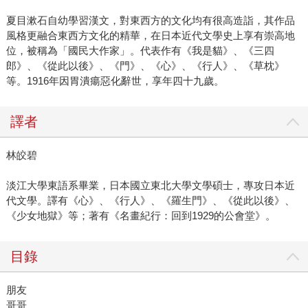
夏目漱石自幼學習漢文，對東西方的文化均有很高造詣，其作品
風格更融合東西方文化的精華，在日本近代文學史上享有崇高地
位，被稱為「國民大作家」。代表作有《我是貓》、《三四
郎》、《從此以後》、《門》、《心》、《行人》、《草枕》
等。1916年因胃潰瘍惡化辭世，享年四十九歲。
譯者
林皎碧
淡江大學東語系畢業，日本國立東北大學文學碩士，專攻日本近
代文學。譯有《心》、《行人》、《羅生門》、《從此以後》、
《少女地獄》等；著有《名畫紀行：回到1929的公會堂》。
目錄
朋友
哥哥