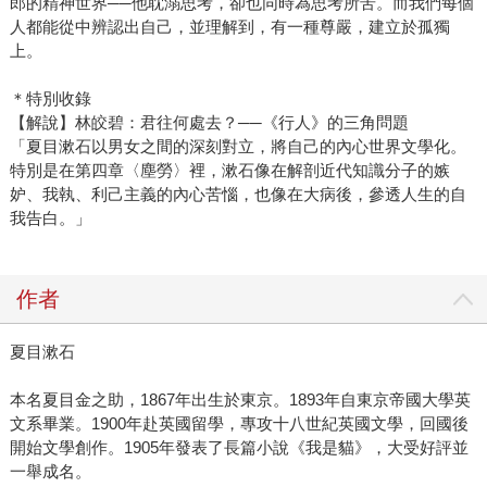
郎的精神世界──他耽溺思考，卻也同時為思考所苦。而我們每個
人都能從中辨認出自己，並理解到，有一種尊嚴，建立於孤獨
上。
＊特別收錄
【解說】林皎碧：君往何處去？──《行人》的三角問題
「夏目漱石以男女之間的深刻對立，將自己的內心世界文學化。
特別是在第四章〈塵勞〉裡，漱石像在解剖近代知識分子的嫉
妒、我執、利己主義的內心苦惱，也像在大病後，參透人生的自
我告白。」
作者
夏目漱石
本名夏目金之助，1867年出生於東京。1893年自東京帝國大學英
文系畢業。1900年赴英國留學，專攻十八世紀英國文學，回國後
開始文學創作。1905年發表了長篇小說《我是貓》，大受好評並
一舉成名。