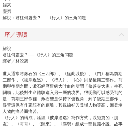
歸來
塵勞
解說：君往何處去？──《行人》的三角問題
序／導讀
解說
君往何處去？──《行人》的三角問題
譯者／林皎碧
世人通常將漱石的《三四郎》、《從此以後》、《門》稱為前期
三部作，《彼岸過迄》、《行人》、《心》則是後期三部作。前
期與後期之間，漱石經歷胃病大吐血的所謂「修善寺大患」生死
關頭，此後對生命體驗進入另一層的境界。很明顯可以感受到的
是，前期三部作裡，漱石總是保持下俯視角，到了後期三部作，
儘管還保有作家該有的距離，其視線卻與登場人物等高，因登場
人物的痛苦而痛苦。
《行人》的構成，延續《彼岸過迄》寫作方式，以短篇的〈朋
友〉、〈哥哥〉、〈歸來〉、〈塵勞〉組成一部長篇小說。故事