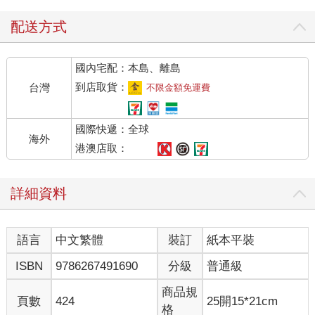
哥哥所說的話，最後那句帶有驚恐的尖銳。那尖銳聽在我耳裡，
竟產生一種異樣的感覺。
配送方式
「不管女人的心，還是男人的心……」我才開始說，他就突然打
斷我的話。
國內宅配：本島、離島
「你是一個幸福的人。恐怕還不認為有必要去研究那種事吧？」
「因為我不是哥哥那樣的學者……。」
到店取貨：
台灣
不限金額免運費
「不要說蠢話！」哥哥斥罵般叫道。
「我所指的並不是書籍的研究、心理學的說明等那些拐彎抹角的
國際快遞：全球
研究。而是一個現在就在我眼前、理應最親近的人，假如我不研
海外
究那個人的心就會坐立難安。我問的是你有沒有遇到這種事？」
港澳店取：
我馬上就明白哥哥所說「理應最親近的人」的意思。
「對於學問，哥哥會不會思考過頭了呢？稍微愚蠢一點或許比較
詳細資料
好吧！」
「但對方反而利用我慣於思考的頭腦，故意逼使我去思考。不管
怎樣都不讓我愚蠢一點。」
語言
中文繁體
裝訂
紙本平裝
事到如今，我幾乎想不出什麼話來安慰哥哥。一想到頭腦不知道
比我聰明多少倍的哥哥，居然對那種奇怪的問題苦惱，便不得不
ISBN
9786267491690
分級
普通級
非常同情他。哥哥比我神經質這件事，我們都很清楚。不過，至
今哥哥還不曾這般歇斯底里過，所以我真的無計可施。
商品規
頁數
424
25開15*21cm
「你知道梅瑞狄斯這個人嗎？」哥哥問道。
格