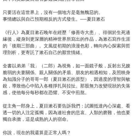
只要活在這世界上，沒有一個地方是毫無醜惡的。
事情總以與自己預期相反的方式發生。──夏目漱石
《行人》為夏目漱石晚年在經歷「修善寺大患」、徘徊於生死邊
緣後，縱身到更深層的精神世界所寫出的作品，為漱石寫作生涯
的「後期三部曲」。文風從初期的浪漫色彩，轉向內心探索與哲
理剖析，更寄託了漱石自己的厭世情緒。
全書以弟弟「我」（二郎）為視角，如一面鏡子般，反射出兄嫂
脆弱的夫妻關係、親人關係的矛盾、朋友的相遇相知，及照映身
為知識分子的哥哥一郎（夏目漱石的原型），因過度的理智與敏
銳，導致他心中陷入各種掙扎與拉扯。那股無力改變現狀的失落
感，使他每分每秒都在恐懼、不安中煎熬。
從主角一郎身上，夏目漱石要告訴我們：試圖抵達內心深處、看
透一切的人注定孤獨，因為連社會的悲哀、人類的磨難，他也要
獨自承擔，這是成熟的人的宿命。
你說，現在的我還算是正常人嗎？