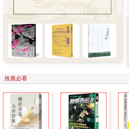
仰。」
哥哥以懊惱的語氣如此論斷，停頓一下又說：「啊！我怎樣都不
會有信仰、怎樣都不會有信仰，只是思考、思考、思考而已。二
郎，請你相信我。」
哥哥的話，就是一個受過優秀教育的人所說的話。不過，他的態
度幾乎接近一個十八、九歲的孩子。我看著眼前的哥哥，不禁感
到可悲。他簡直就像一條在沙中亂竄的泥鰍。
各方面都比我強的哥哥，還是第一次以這種姿態出現在我面前。
我為此感到可悲的同時，也擔心假如哥哥就此漸漸深陷下去，不
久他的精神可能會異常。想到這裡，我突然感到恐懼。
〈塵勞〉（節錄）
推薦必看
52
我所花費的時間，並不能以時鐘來計算，而是一種看不見的努
力，所以無法告訴你花掉的時間數字，但是肯定花了很大的力
氣。我生平第一次寫那麼長的信，當然不是一口氣就寫成，其實
一天也寫不完。我是一逮到空閒，就坐在書桌上持續地寫。不
過，那也不算什麼。假如我看到的你哥哥，我所理解的你哥哥，