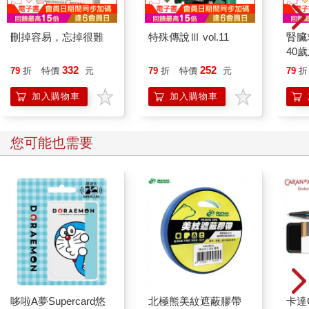
能夠躍然於這封信當中的話，即使花費比現在多幾倍的時間和勞
力，我也不厭其煩。我為親愛的你哥哥而寫這封信，同時也為同
樣親愛哥哥的你而寫這封信，最後就是為充滿慈愛的老人家，也
刪掉容易，忘掉很難
特殊傳說Ⅲ vol.11
腎臟
就是你和你哥哥的父親、母親而寫這封信。我所看到的你哥哥，
40
恐怕和你們所看到的哥哥並不一樣吧！我理解的你哥哥，也不是
就告
332
252
79
折
特價
元
79
折
特價
元
79
折
你們理解的哥哥吧！假如這封信值得付出這樣的努力，其價值完
全就在這裡，請思考一下。我認為以不同的角度去觀察同一個
加入購物車
加入購物車
人，就會映照出不同的樣貌，也請參考一下。
你們也許特別期望，能夠得到有關你哥哥未來的明確訊息，但是
我不是預言家，對於未來沒有置啄的資格。當烏雲蔽天，有時會
您可能也需要
下雨，有時不會下雨。只是當烏雲蔽天時，看不到太陽卻是事
實。你們說你哥哥讓旁人不愉快，多少帶有非難你那可憐哥哥的
意味，但是自己不幸福的人，理應不具有讓其他人幸福的力量。
強迫被雲遮蔽的太陽，給予溫暖的陽光，那是強迫者的無理吧！
在這段期間，我儘量為你哥哥趕走烏雲。你們希望你哥哥散發出
溫暖陽光前，首先替他把籠罩在頭上的烏雲趕走，不就好了嗎？
假如不趕走烏雲的話，你們家也許會發生悲劇。對你哥哥來說，
也是悲哀的結局吧！我也會感到悲痛。
我把你哥哥過去的十天都寫下來了。你哥哥過了這十天，未來的
十天會怎樣才是問題，不過誰都回答不出這個問題。好吧！縱使
哆啦A夢Supercard悠
北極熊美紋遮蔽膠帶
卡達C
我再接受下一個十天，接下來的一個月，接下來的半年，又是誰