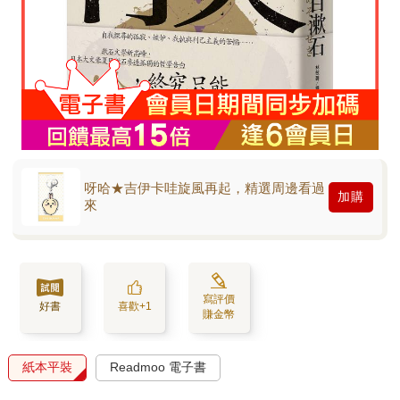
呀哈★吉伊卡哇旋風再起，精選周邊看過
加購
來
寫評價
好書
喜歡+1
賺金幣
紙本平裝
Readmoo 電子書