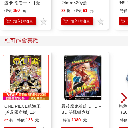
遊卡-偷看一下【受託
24mm×30y藍
849 
去接受你哥哥呢？我只是把你哥哥過去的十天忠實地寫出來而
代銷】
ED.
150
81
已。我的頭腦不敏銳，也沒時間再讀一次，提筆就寫，當中也許
特價
元
88
折
特價
元
特價
會出現矛盾。你哥哥頭腦敏銳，在不留意的言行裡也許會有矛
加入購物車
加入購物車
盾。不過我可以斷言，你哥哥是認真的，絕對沒有對我敷衍了
事。我也是忠實的，對你沒有絲毫的欺騙。
我開始寫這封信時，你哥哥正在酣睡。現在這封信快寫完了，他
您可能會喜歡
也是在酣睡。我偶然在你哥哥睡覺時寫信，偶然在他睡覺時寫完
信，實在很奇妙。不知怎樣我覺得你哥哥就這樣一覺不醒，可能
會很幸福吧！同時不禁覺得假如就這樣永遠不醒，可能也是很悲
哀吧！
ONE PIECE航海王
最後魔鬼英雄 UHD＋
悠遊
(首刷限定版) 114
BD 雙碟鐵盒版
（2
123
1380
85
折
特價
元
特價
元
特價