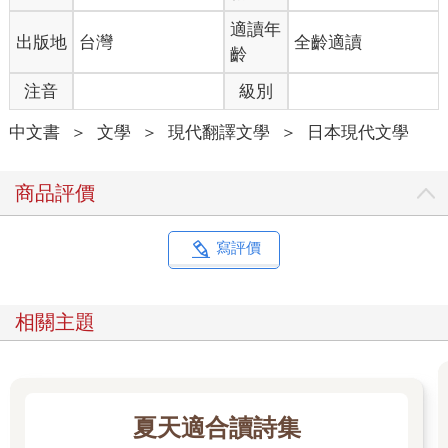
「只聽過名字。」
「你曾經讀過他的《書翰集》嗎？」
適讀年
出版地
台灣
全齡適讀
「別說讀過，連封面都不曾看過。」
齡
「是嗎？」
注音
級別
他說著，又坐在我身旁。這時候，我才意識到自己懷中的敷島香
菸和火柴。我拿出來，先點一根菸遞給哥哥。哥哥機械性地抽起
中文書
＞
文學
＞
現代翻譯文學
＞
日本現代文學
菸。
「那個人的一封書信中，如此寫著──我看到滿足於女人容貌的人
就很羨慕；看到滿足於女人肉體的人也很羨慕。假如抓不住女人
商品評價
的靈魂，也就是所謂的精神，無論如何我都無法滿足。正因為如
此，我總是發展不了戀情。」
「梅瑞狄斯這個人，一輩子都過著單身的生活嗎？」
寫評價
「我不知道。那種事根本就無所謂，對不對？可是，二郎，我和
一個抓不住她的靈魂、抓不住精神的女人結婚，那是千真萬確的
事情。」
相關主題
21
哥哥臉上明顯露出苦悶的表情。在各方面我都不忘尊敬哥哥。但
此時，我內心深處油然產生接近恐懼的不安。
夏天適合讀詩集
「哥哥。」我故意裝作平靜地說道。