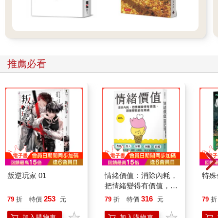
推薦必看
叛逆玩家 01
情緒價值：消除內耗，
特殊傳
把情緒變得有價值，跟
誰都能自在相處
253
316
79
折
特價
元
79
折
特價
元
79
折
加入購物車
加入購物車