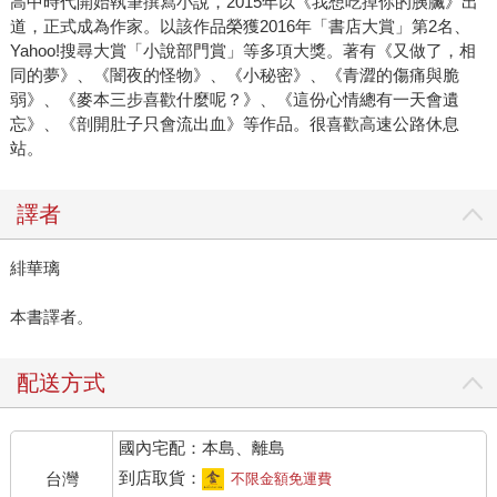
高中時代開始執筆撰寫小說，2015年以《我想吃掉你的胰臟》出
道，正式成為作家。以該作品榮獲2016年「書店大賞」第2名、
Yahoo!搜尋大賞「小說部門賞」等多項大獎。著有《又做了，相
同的夢》、《闇夜的怪物》、《小秘密》、《青澀的傷痛與脆
弱》、《麥本三步喜歡什麼呢？》、《這份心情總有一天會遺
忘》、《剖開肚子只會流出血》等作品。很喜歡高速公路休息
站。
譯者
緋華璃
本書譯者。
配送方式
國內宅配：本島、離島
到店取貨：
台灣
不限金額免運費