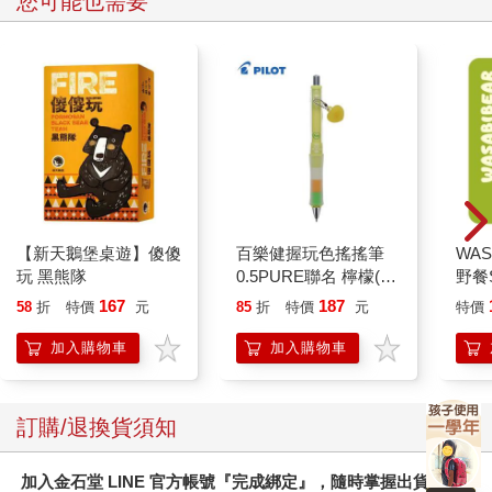
您可能也需要
【新天鵝堡桌遊】傻傻
百樂健握玩色搖搖筆
WAS
玩 黑熊隊
0.5PURE聯名 檸檬(限
野餐S
量)
芥末
167
187
58
折
特價
元
85
折
特價
元
特價
加入購物車
加入購物車
訂購/退換貨須知
加入金石堂 LINE 官方帳號『完成綁定』，隨時掌握出貨動