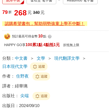
紙本平裝
金石堂 電子書
Readmoo 電子書
268
79
折
元
340
元
認購希望書包，幫助弱勢孩童上學不中斷！
10
預計最高可得金幣
點
?
100累1點 4點抵1元
HAPPY GO享
折抵無上限
分類：
中文書
＞
文學
＞
現代翻譯文學
＞
日本現代文學
追蹤
作者：
住野夜
追蹤
譯者：
緋華璃
出版社：
尖端
追蹤
出版日：
2024/09/10