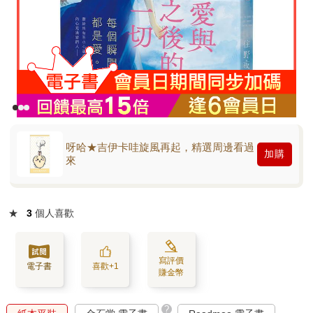
呀哈★吉伊卡哇旋風再起，精選周邊看過
加購
來
★
3
個人喜歡
寫評價
電子書
喜歡+1
賺金幣
?