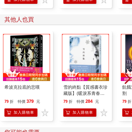
其他人也買
希波克拉底的悲嘆
雪的終點【質感書衣珍
飢餓
藏版】(暖淚系青春愛
割
情天后‧晨羽，全新加
379
284
79
折
特價
元
79
折
特價
元
79
折
筆黑暗純愛系列最終
曲！)
加入購物車
加入購物車