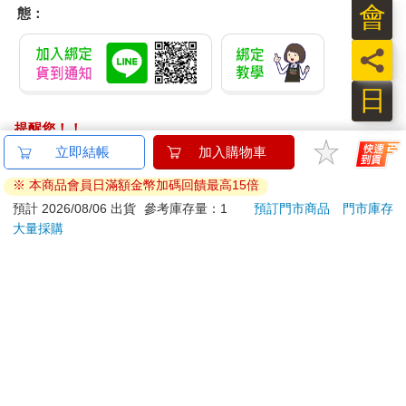
會
態：
員
日
提醒您！！
金石堂及銀行均不會請您操作ATM! 如接獲電話要求您前往
立即結帳
加入購物車
ATM提款機，請不要聽從指示，以免受騙上當！
※ 本商品會員日滿額金幣加碼回饋最高15倍
退換貨須知：
預計 2026/08/06 出貨
參考庫存量：1
預訂門市商品
門市庫存
大量採購
**提醒您，鑑賞期不等於試用期，退回商品須為全新狀態**
依據「消費者保護法」第19條及行政院消費者保護處公告之
「通訊交易解除權合理例外情事適用準則」，以下商品購買
後，除商品本身有瑕疵外，將不提供7天的猶豫期：
易於腐敗、保存期限較短或解約時即將逾期。（如：生
鮮食品）
依消費者要求所為之客製化給付。（客製化商品）
報紙、期刊或雜誌。（含MOOK、外文雜誌）
經消費者拆封之影音商品或電腦軟體。