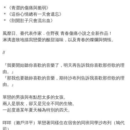
＊《青澀的傷痛與脆弱》
＊《這份心情總有一天會遺忘》
＊《剖開肚子只會流出血》
風靡日、臺代表作家．住野夜 青春傷痛小說之全新作品！
淋漓盡致地描寫戀愛的酸甜滋味，以及青春的燦爛與惆悵。
//
『我要開始聽你喜歡的音樂了，明天再告訴我你喜歡那些歌的理
由。』
『那我也要聽妳喜歡的音樂，期待沙布列告訴我喜歡那些歌的理
由。』
單戀的男孩與有點想太多的女孩。
兩人是朋友，卻又是完全不同的生物。
一起度過某年夏天極為特別的四天。
咩咩（瀨戶洋平）單戀著同樣住在宿舍的同班同學沙布列（鳩代
司）。