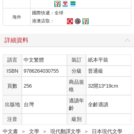
國際快遞：全球
海外
港澳店取：
詳細資料
語言
中文繁體
裝訂
紙本平裝
ISBN
9786264030755
分級
普通級
商品規
頁數
256
32開13*19cm
格
適讀年
出版地
台灣
全齡適讀
齡
注音
級別
中文書
＞
文學
＞
現代翻譯文學
＞
日本現代文學