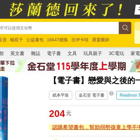
圭吾
楊双子
公益書包
16647續集
吉伊卡哇
通靈藥師
路邊攤新作
馬斯克
玩具總動員5
超慢跑
館
英文書
雜誌
電子書
文具
玩具親子
3C電玩
家
【電子書】戀愛與之後的
?
紙本平裝
金石堂 電子書
Readmoo
204
元
認購希望書包，幫助弱勢孩童上學不