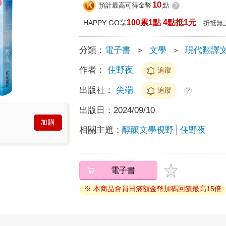
10
預計最高可得金幣
點
?
100累1點 4點抵1元
HAPPY GO享
折抵無
分類：
電子書
＞
文學
＞
現代翻譯
作者：
住野夜
追蹤
出版社：
尖端
追蹤
?
出版日：
2024/09/10
加購
相關主題：
醇釀文學視野
住野夜
電子書
※ 本商品會員日滿額金幣加碼回饋最高15倍