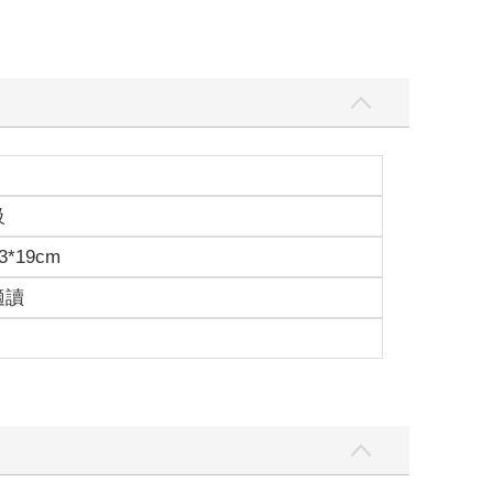
級
3*19cm
適讀