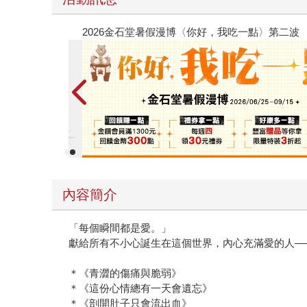
春光ｘ奇幻基地｜全書系展
內容簡介
「每個瞬間都是愛。」
獻給所有不小心誕生在這個世界，內心充滿愛的人—
＊《青澀的傷痛與脆弱》
＊《這份心情總有一天會遺忘》
＊《剖開肚子只會流出血》