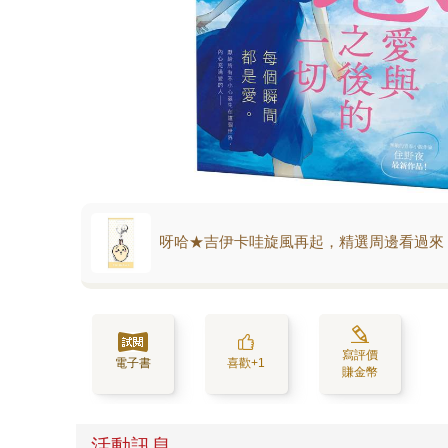
呀哈★吉伊卡哇旋風再起，精選周邊看過來
寫評價
電子書
喜歡+1
賺金幣
活動訊息