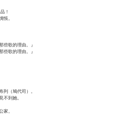
作品！
惆悵。
那些歌的理由。』
那些歌的理由。』
布列（鳩代司）。
見不到她。
公家。