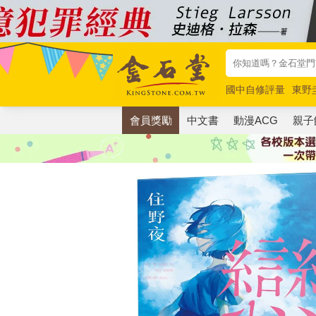
國中自修評量
東野
唯紅花綻放
奧德賽
會員獎勵
中文書
動漫ACG
親子