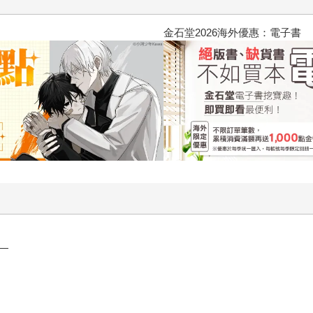
2026金石堂暑假漫博〈你好，我
—