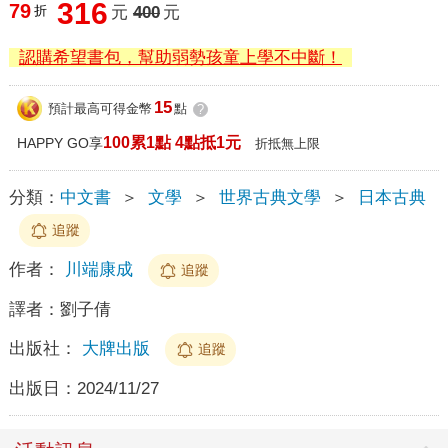
316
79
折
元
400
元
認購希望書包，幫助弱勢孩童上學不中斷！
15
預計最高可得金幣
點
?
100累1點 4點抵1元
HAPPY GO享
折抵無上限
分類：
中文書
＞
文學
＞
世界古典文學
＞
日本古典
追蹤
作者：
川端康成
追蹤
譯者：
劉子倩
出版社：
大牌出版
追蹤
出版日：
2024/11/27