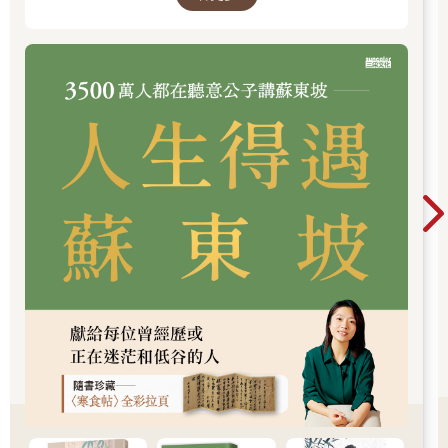
「對，也不是刻意的……只是忽然想到。」
「真令人訝異。」
不過，波子就像沒聽見竹原的聲音，
「這輛車子，真討厭……一定是哪裡有問題。好可怕。」
「冒出好多煙。」
竹原也看著後車窗，
「好像要掀開爐蓋煽火。」
「這是地獄之車。不能下車用走的？」
「先出去再說吧。」
竹原打開難開的車門。
這是通往皇居前廣場的護城河上。
竹原去找司機，轉頭看著波子。
「妳急著回去嗎？」
「不，沒關係。」
司機拿著長長的舊鐵棍，捅進爐灶肚子，喀擦喀擦攪動。大概是
要把火弄旺。
波子避人耳目似地低頭俯瞰護城河水，竹原走近後，她說，
「今晚家裡大概只有品子一個人。那孩子，如果我晚歸，總是會
問我去做什麼了、到哪裡去了，有時甚至還有點淚汪汪的，但她
只是因為擔心才追問，不是像高男那樣監視我。」