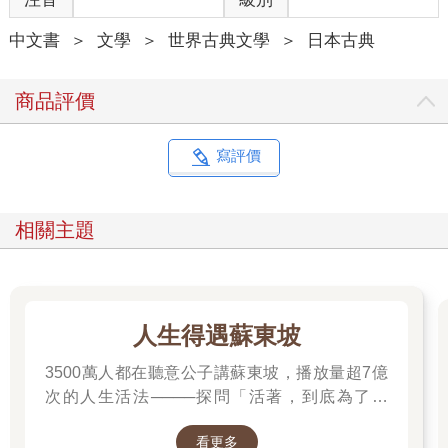
中文書
＞
文學
＞
世界古典文學
＞
日本古典
「啊，動了。」
波子嘀咕。
在十字路口中央冒煙的車子，交通警察也看到了，卻沒有過來質
商品評價
問，可見車子停下的時間應該很短。
波子彷彿覺得臉頰還殘留恐懼，拿左手摀住臉。
「雖然妳怪我讓妳坐上這種車……」
寫評價
竹原說。
「但那也是因為妳自己剛才慌慌張張，撥開人潮，逃命似地衝出
公會堂。」
相關主題
「是嗎？我自己倒是沒注意，也許吧。」
波子垂首。
「今天也是，走出家門時，我忽然決定要戴兩枚戒指。」
「戒指？」
「對。因為這是我先生的財產……如果遇上我先生，看到珠寶還
人生得遇蘇東坡
在，沒有在他離家時消失，他會很高興……」
3500萬人都在聽意公子講蘇東坡，播放量超7億
波子這麼說時，車子再次發出刺耳的聲音停下。
這次司機下車了。
次的人生活法────探問「活著，到底為了什
竹原看著波子的戒指，
麼？」────
「是為了提防被矢木先生撞見，才戴珠寶啊。」
看更多