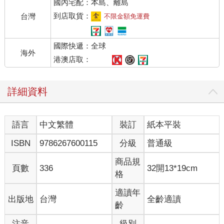
國內宅配：本島、離島
爍流光。
波子黑色套裝的左胸配戴別針。是細長的葡萄形狀，藤蔓是白
到店取貨：
台灣
不限金額免運費
金，葉片是暗青色寶石，還有幾顆鑽石果實。
搭配項鍊，也帶了珍珠耳環。
國際快遞：全球
不過，耳上的珍珠幾乎被頭髮遮住。脖子的珍珠，也因白襯衫的
海外
蕾絲裝飾看似不太顯眼。蕾絲應該是白色的，但也可能是淺珍珠
港澳店取：
色。
那些蕾絲綴飾，直到胸部下方，質地柔軟高級，反而增添這個年
詳細資料
齡的優雅氣質。
同樣綴有蕾絲的領子，沒有立領那麼高，從耳下開始出現荷葉
邊，那些褶皺來到前方後，線條更顯圓弧。纖細的脖子彷彿有盈
語言
中文繁體
裝訂
紙本平裝
盈水波蕩漾。
微光中，波子胸前珠寶閃耀的光芒，也像在對竹原娓娓傾訴。
ISBN
9786267600115
分級
普通級
「被發現？這種地方，誰會發現。」
「矢木就有可能……還有，高男也是……高男最聽他爸爸的話，
商品規
頁數
336
32開13*19cm
所以在監視我。」
格
「妳先生不是去京都了嗎？」
「很難說。況且，也不知他什麼時候回來。」
適讀年
出版地
台灣
全齡適讀
波子說著搖頭，
齡
「都是因為你讓我坐這種車。你從以前就老是做這種事。」
注音
級別
然而，車子冒出刺耳的聲音發動了。