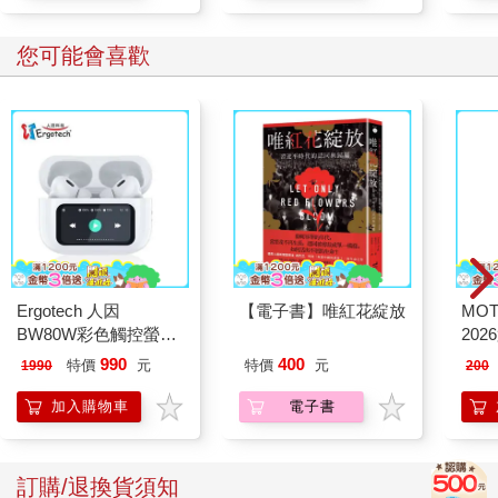
波子說著抬起頭，
「好美的晚霞。」
您可能會喜歡
天空的色彩，似乎也映在項鍊的珍珠上。
Ergotech 人因
【電子書】唯紅花綻放
MO
BW80W彩色觸控螢幕
202
ANC降噪藍牙耳機
990
400
特價
元
特價
元
1990
200
加入購物車
電子書
訂購/退換貨須知