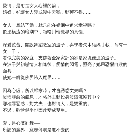
愛情，是射進女人心裡的箭，
婚姻，卻讓女人變成湖中天鵝，動彈不得……
女人一旦結了婚，就只能在婚姻中追求幸福嗎？
欲望橫流的暗潮中，領略川端魔界的真髓。
深愛芭蕾、開設舞蹈教室的波子，與學者矢木結縭廿載，育有一
女一子，
看似完美的家庭，支撐著全家家計的卻是家境優渥的波子。
在波子與初戀情人相逢後，愛情的閃電，照亮了她用恐懼自欺的
面具，
使她一腳從佛界跨入魔界……
因為心虛，所以歸家時，才會誘惑丈夫嗎？
畏懼罪惡的氣息，才格外主動投身波濤沉溺其中？
那種罪惡感，對丈夫，也對情人，是雙重的。
不過，歡愉似乎也因此變成雙重。
愛，是心魔亂舞──
所謂的魔界，意志薄弱是進不去的