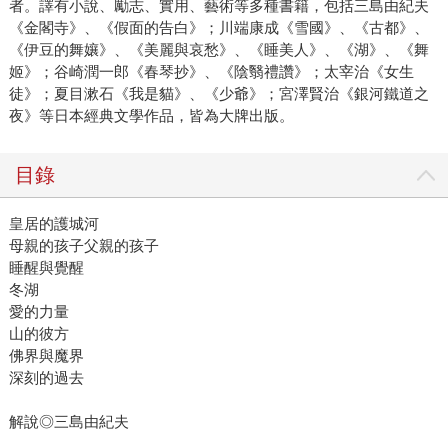
者。譯有小說、勵志、實用、藝術等多種書籍，包括三島由紀夫
《金閣寺》、《假面的告白》；川端康成《雪國》、《古都》、
《伊豆的舞孃》、《美麗與哀愁》、《睡美人》、《湖》、《舞
姬》；谷崎潤一郎《春琴抄》、《陰翳禮讚》；太宰治《女生
徒》；夏目漱石《我是貓》、《少爺》；宮澤賢治《銀河鐵道之
夜》等日本經典文學作品，皆為大牌出版。
目錄
皇居的護城河
母親的孩子父親的孩子
睡醒與覺醒
冬湖
愛的力量
山的彼方
佛界與魔界
深刻的過去
解說◎三島由紀夫