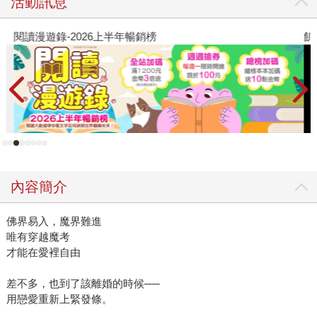
活動訊息
閱讀漫遊錄-2026上半年暢銷榜
飢
內容簡介
佛界易入，魔界難進
唯有穿越魔考
才能在愛裡自由
差不多，也到了該離婚的時候──
用戀愛重新上緊發條。