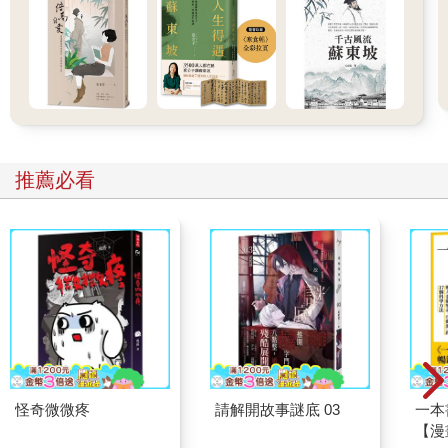
「是嗎。可是，剛才說的珠寶，令我很驚訝。珠寶本來就是妳
的，而且府上能夠像以前一樣過日子，不是全靠妳的力量嗎？」
「是啊。雖然我沒什麼力量……」
「簡直太荒謬了。」
竹原望著波子無力的模樣。
「我實在無法理解妳先生的心態。」
「矢木家的家風就是如此。打從結婚起，一天也沒變過，我已經
推薦必看
習慣了。你應該也從以前就清楚吧。」
波子繼續說。
「說不定從婚前就是。從我婆婆那一代開始……因為我公公早
死，她一個婦道人家，辛苦供矢木上學。」
「那是兩回事。而且，現在和能夠用妳的嫁妝不愁吃穿的戰前，
情況已經不同了吧。矢木先生照理說應該也知道得很清楚。」
「知道是知道。可是，每個人都背負著不同的悲哀。矢木是這樣
說的。悲哀過重時，對於其他的事，難免也會知道卻不理解，或
者身不由己。這點，我認為自己也是半斤八兩。」
「太可笑了。雖然我不知道矢木先生有什麼悲哀……」
「日本戰敗，矢木說，他的倫理價值觀也破滅了。他說自己是舊
怪奇微微疼
請解開故事謎底 03
一本
日本的亡魂……」
【漫
「嗯哼。那個亡魂的胡言亂語，就是對妳持家的辛苦視而不