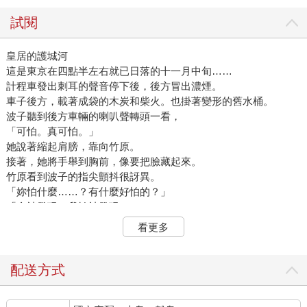
試閱
皇居的護城河
這是東京在四點半左右就已日落的十一月中旬……
計程車發出刺耳的聲音停下後，後方冒出濃煙。
車子後方，載著成袋的木炭和柴火。也掛著變形的舊水桶。
波子聽到後方車輛的喇叭聲轉頭一看，
「可怕。真可怕。」
她說著縮起肩膀，靠向竹原。
接著，她將手舉到胸前，像要把臉藏起來。
竹原看到波子的指尖顫抖很訝異。
「妳怕什麼……？有什麼好怕的？」
「會被發現。我怕被發現。」
「噢……」
看更多
竹原心想原來如此，看著波子。
他們在日比谷公園後方進入皇居前廣場的十字路口中央，這是車
輛頻繁來往的馬路，現在又正是車流量最多的下班時間，因此二
配送方式
人的車後停了兩三輛車，左右都有成排車子川流不息。
堵在後方的車子倒退後，車燈照入二人的車。波子胸前的寶石閃