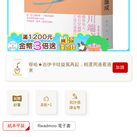
呀哈★吉伊卡哇旋風再起，精選周邊看過
加購
來
寫評價
好書
喜歡+1
賺金幣
紙本平裝
Readmoo 電子書