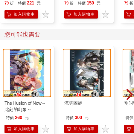
行動
221
150
79
折
特價
元
79
折
特價
元
79
折
見……？」
開關
「豈止是視而不見。對於物資逐漸減少，矢木非常不安。所以，
「行
加入購物車
加入購物車
他才會監視我的做法。對一點小錢都動輒抱怨。等到家徒四壁一
學方
切盡失時，矢木大概打算自殺，所以我很害怕。」
竹原也有點膽寒。
您可能也需要
「所以，妳才會戴兩個戒指出來嗎……矢木先生或許無暇顧及亡
魂，但妳說不定正被亡魂附身喔。不過，對於父親的卑鄙態度，
崇拜父親的高男，不知又是怎麼看待？他應該已經不是小孩子了
吧。」
「是啊。他好像很苦惱。在這點，他是同情我的。看到我工作，
他說要輟學也去工作，但那孩子，對於身為學者的父親，多年來
抱著絕對的尊敬，所以一旦開始懷疑父親，不知會變成怎樣，想
想真可怕。不過，這種話題，在這種地方，不提也罷……」
「是嗎。改天再慢慢聽妳說吧。不過，我實在不忍心看妳像現在
這樣畏懼矢木。」
The Illusion of Now～
流雲圖經
別叫
「對不起，我已經沒事了。有時候，會突然恐懼發作。就像癲
此刻的幻象～
癇，或是歇斯底里……」
260
300
「真的嗎？」
特價
元
特價
元
特價
竹原懷疑地說。
加入購物車
加入購物車
「真的。都怪車子不該停下。我已經沒事了。」