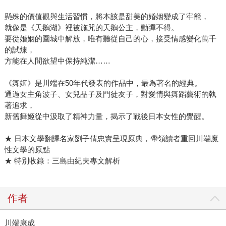
懸殊的價值觀與生活習慣，將本該是甜美的婚姻變成了牢籠，
就像是《天鵝湖》裡被施咒的天鵝公主，動彈不得。
要從婚姻的圍城中解放，唯有聽從自己的心，接受情感變化萬千
的試煉，
方能在人間欲望中保持純潔……
《舞姬》是川端在50年代發表的作品中，最為著名的經典。
通過女主角波子、女兒品子及門徒友子，對愛情與舞蹈藝術的執
著追求，
新舊舞姬從中汲取了精神力量，揭示了戰後日本女性的覺醒。
★ 日本文學翻譯名家劉子倩忠實呈現原典，帶領讀者重回川端魔
性文學的原點
★ 特別收錄：三島由紀夫專文解析
作者
川端康成