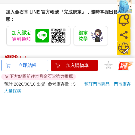
加入金石堂 LINE 官方帳號『完成綁定』，隨時掌握出貨動
態：
提醒您！！
金石堂及銀行均不會請您操作ATM! 如接獲電話要求您前往
立即結帳
加入購物車
ATM提款機，請不要聽從指示，以免受騙上當！
※ 下方點圖前往本月金石堂強力推薦
退換貨須知：
預計 2026/08/10 出貨
參考庫存量：5
預訂門市商品
門市庫存
大量採購
**提醒您，鑑賞期不等於試用期，退回商品須為全新狀態**
依據「消費者保護法」第19條及行政院消費者保護處公告之
「通訊交易解除權合理例外情事適用準則」，以下商品購買
後，除商品本身有瑕疵外，將不提供7天的猶豫期：
易於腐敗、保存期限較短或解約時即將逾期。（如：生
鮮食品）
依消費者要求所為之客製化給付。（客製化商品）