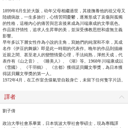
1899年6月生於大阪，幼年父母相繼過世，其後撫養他的祖父母又
陸續病故，一生多旅行，心情苦悶憂鬱，逐漸形成了哀傷與孤獨
的性格，這種內心的痛苦與悲哀後來成為川端康成的文學底色。
作品富抒情性，追求人生昇華的美，並深受佛教思想和虛無主義
影響。
早年多以下層女性作為小說的主角，寫她們的純潔和不幸，其成
名作《伊豆的舞孃》即是此一時期的代表作。晚年的作品則描繪
近親之間、甚至老人的變態情愛心理，手法純熟，渾然天成，代
表作有《山之音》、《睡美人》、《湖》等。1968年川端康成以
《雪國》、《千羽鶴》、《古都》獲得諾貝爾文學獎，為日本獲
得諾貝爾文學獎的第一人。
1972年4月，在工作室含煤氣管自殺身亡，未留下任何隻字片語。
譯者
劉子倩
政治大學社會系畢業，日本筑波大學社會學碩士，現為專職譯