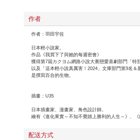
作者
作者：羽田宇佐
日本輕小說家。
作品《我買下了與她的每週密會》
獲得第7屆カクヨム網路小說大賽戀愛喜劇部門「特
以及「這本輕小說真厲害！2024」文庫部門第9名＆
是撰寫百合的生物。
插畫：U35
日本插畫家、漫畫家、角色設計師。
繪有《進化果實～不知不覺踏上勝利的人生～》、《
配送方式