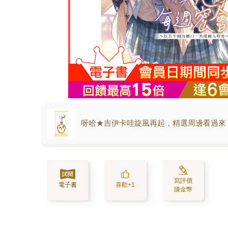
呀哈★吉伊卡哇旋風再起，精選周邊看過來
寫評價
電子書
喜歡+1
賺金幣