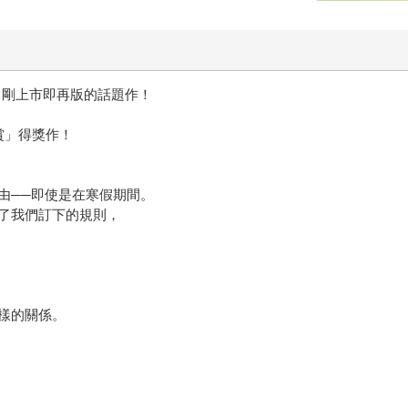
rl！剛上市即再版的話題作！
賞」得獎作！
由──即使是在寒假期間。
了我們訂下的規則，
樣的關係。