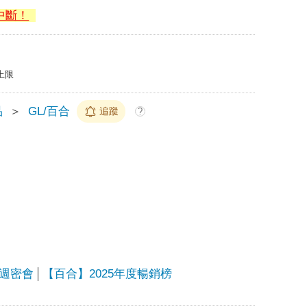
中斷！
上限
品
＞
GL/百合
追蹤
?
週密會
【百合】2025年度暢銷榜