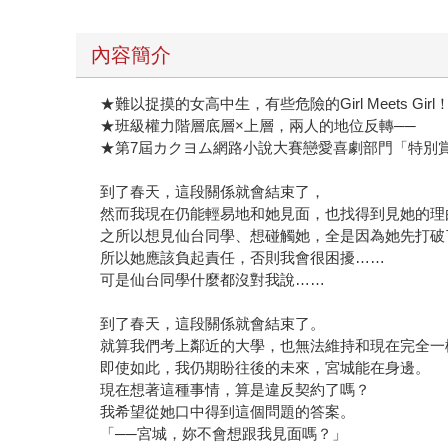
內容簡介
★難以捉摸的女高中生，有些危險的Girl Meets Gi
★班級權力階層底層×上層，兩人的地位反轉──
★第7屆カクヨム網路小說大賽戀愛喜劇部門「特別
到了春天，這段關係就會結束了，
然而我現在仍能輕易地和她見面，也找得到見她的理
之所以想見仙台同學、想碰觸她，全是因為她先打破
所以她應該負起責任，否則我會很困擾……
可是仙台同學什麼都沒對我說……
到了春天，這段關係就會結束了。
就算我們考上鄰近的大學，也無法維持和現在完全一
即使如此，我仍期盼往後的未來，宮城能在身邊。
現在想著這種事情，算是違反契約了嗎？
我希望從她口中得到這個問題的答案。
「──宮城，妳不會想跟我見面嗎？」