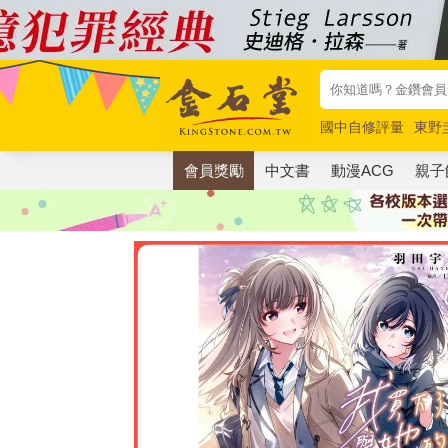
國中自修評量
東野
唯紅花綻放
奧德賽
會員獎勵
中文書
動漫ACG
親子