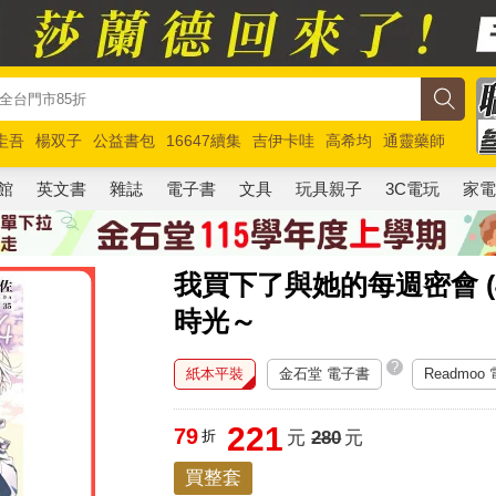
圭吾
楊双子
公益書包
16647續集
吉伊卡哇
高希均
通靈藥師
路邊攤新作
馬斯克
玩具總動員5
超慢跑
館
英文書
雜誌
電子書
文具
玩具親子
3C電玩
家
我買下了與她的每週密會 (
時光～
?
紙本平裝
金石堂 電子書
Readmoo
221
79
折
元
280
元
買整套