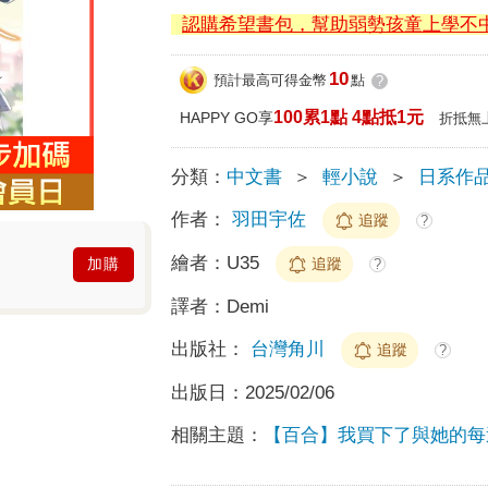
認購希望書包，幫助弱勢孩童上學不
10
預計最高可得金幣
點
?
100累1點 4點抵1元
HAPPY GO享
折抵無
分類：
中文書
＞
輕小說
＞
日系作
作者：
羽田宇佐
追蹤
?
繪者：
U35
追蹤
加購
?
譯者：
Demi
出版社：
台灣角川
追蹤
?
出版日：
2025/02/06
相關主題：
【百合】我買下了與她的每