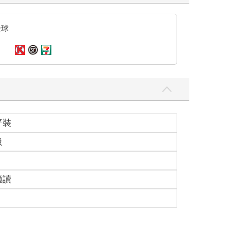
全球
平裝
級
適讀