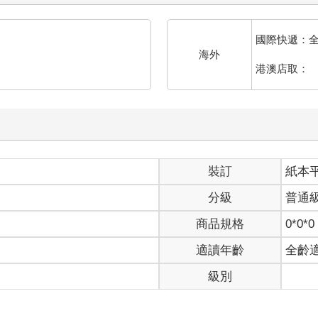
國際快遞：
海外
港澳店取：
裝訂
紙本
分級
普通
商品規格
0*0*0
適讀年齡
全齡
級別