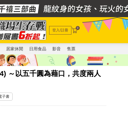
0
登入/註冊
電
居家休閒
日用食品
影音
售票
4) ～以五千圓為藉口，共度兩人
 電子書