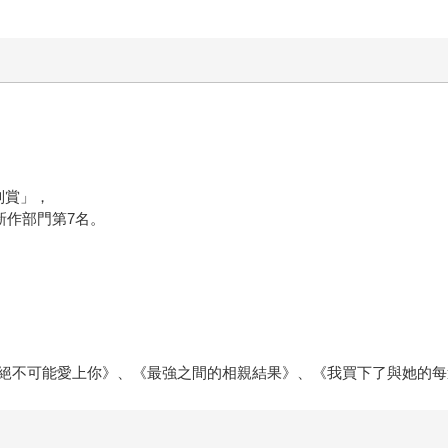
別賞」，
新作部門第7名。
絕不可能愛上你》、《最強之間的相親結果》、《我買下了與她的每