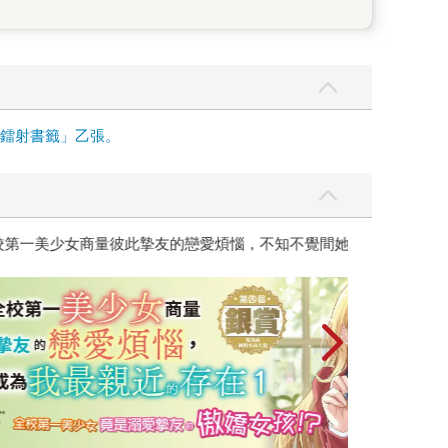
面鐳射書籤」乙張。
彼此摯友的戀愛煩惱，不知不覺間她竟成為我最親近
台灣角川2026