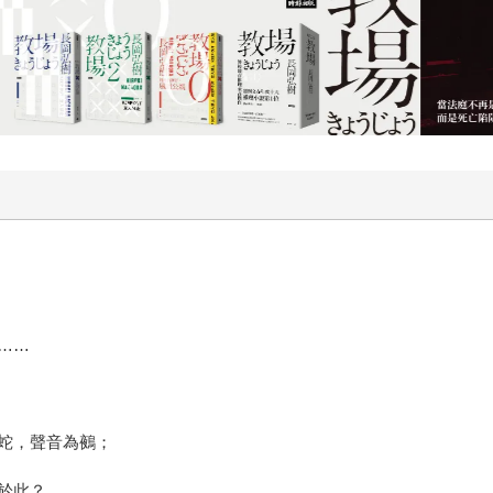
物的幽靈……
蛇，聲音為鵺；
於此？