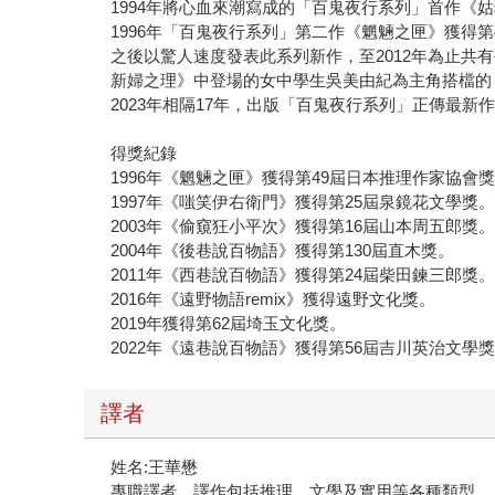
1994年將心血來潮寫成的「百鬼夜行系列」首作
1996年「百鬼夜行系列」第二作《魍魎之匣》獲得第
之後以驚人速度發表此系列新作，至2012年為止共
新婦之理》中登場的女中學生吳美由紀為主角搭檔的
2023年相隔17年，出版「百鬼夜行系列」正傳最新
得獎紀錄
1996年《魍魎之匣》獲得第49屆日本推理作家協會
1997年《嗤笑伊右衛門》獲得第25屆泉鏡花文學獎
2003年《偷窺狂小平次》獲得第16屆山本周五郎獎
2004年《後巷說百物語》獲得第130屆直木獎。
2011年《西巷說百物語》獲得第24屆柴田鍊三郎獎
2016年《遠野物語remix》獲得遠野文化獎。
2019年獲得第62屆埼玉文化獎。
2022年《遠巷說百物語》獲得第56屆吉川英治文學
譯者
姓名:王華懋
專職譯者，譯作包括推理、文學及實用等各種類型。