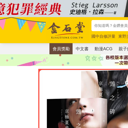
國中自修評量
東野
唯紅花綻放
奧德賽
會員獎勵
中文書
動漫ACG
親子