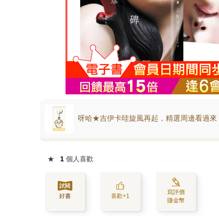
呀哈★吉伊卡哇旋風再起，精選周邊看過來
★
1
個人喜歡
寫評價
好書
喜歡+1
賺金幣