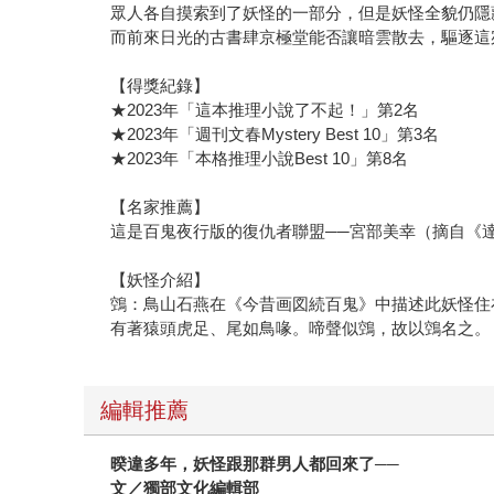
眾人各自摸索到了妖怪的一部分，但是妖怪全貌仍隱
而前來日光的古書肆京極堂能否讓暗雲散去，驅逐這
【得獎紀錄】
★2023年「這本推理小說了不起！」第2名
★2023年「週刊文春Mystery Best 10」第3名
★2023年「本格推理小說Best 10」第8名
【名家推薦】
這是百鬼夜行版的復仇者聯盟──宮部美幸（摘自《達文
【妖怪介紹】
鵼：鳥山石燕在《今昔画図続百鬼》中描述此妖怪住
有著猿頭虎足、尾如鳥喙。啼聲似鵼，故以鵼名之。
編輯推薦
暌違多年，妖怪跟那群男人都回來了──
文／獨部文化編輯部