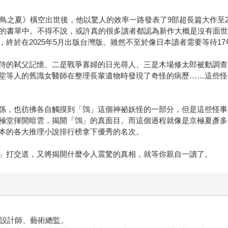
獲鳥之夏》橫空出世後，他以驚人的效率一路發表了9部超長篇大作至2
的書單中。不得不說，或許真的很多讀者都認為新作大概是沒有面世的機
終於在2025年5月出版台灣版。雖然不至於像日本讀者需要等待17
侍的弒父記憶、二是戰爭寡婦的日光尋人、三是木場修太郎被動調查
堂等人的舊識女醫師在整理長輩遺物時發現了奇怪的病歷……這些怪
係，也彷彿各自觸摸到「鵼」這個神祕妖怪的一部分，但是這些怪事
極堂揮開暗雲，揭開「鵼」的真面目。而這個過程就像是京極夏彥多
本的各大推理小說排行榜拿下優秀的名次。
」打交道，又將揭開什麼令人震驚的真相，就等你親自一讀了。
面設計師、藝術總監。