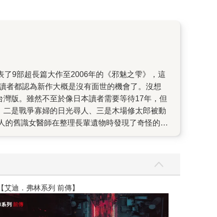
多讀者都認為新作大概是沒有面世的機會了。沒想
版台灣版。雖然不至於像日本讀者需要等待17年，但
憶、二是戰爭寡婦的日光尋人、三是木場修太郎被動
人的舊識女醫師在整理長輩遺物時發現了奇怪的病
怪事，猶如一團亂麻有著千絲萬縷的關係，也彷彿
中的「鵼」牽引一般，集結到了日光，再次由京極
鬼夜行」版的《復仇者聯盟》」。出版之後，也在當
又將揭開什麼令人震驚的真相，就等你親自一讀了。
】
世界上最透明的