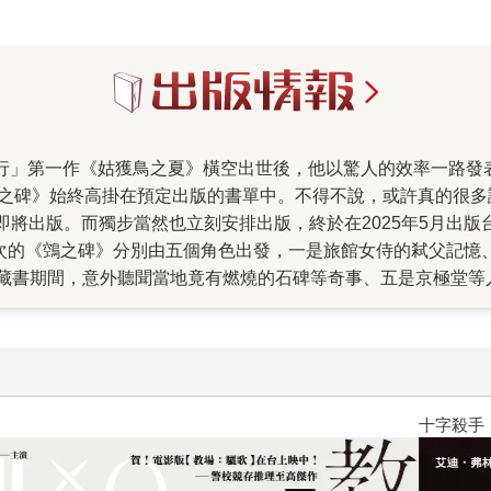
鵼之碑》始終高掛在預定出版的書單中。不得不說，或許真的很
》即將出版。而獨步當然也立刻安排出版，終於在2025年5月出
 這次的《鵼之碑》分別由五個角色出發，一是旅館女侍的弒父記
藏書期間，意外聽聞當地竟有燃燒的石碑等奇事、五是京極堂等
─有著蛇尾、虎爪、狸體、猿首、鵺聲的「鵼」。 而他們碰到的
些怪事又都和日光這個地點有關。最後眾人宛如被始終躲在暗雲
像是京極夏彥多年好友宮部美幸為此作所下的註腳──這是「百
暌違多年，再次集結的那群男人，這次將如何和「鵼」打交道，
十字殺手【艾迪．弗林系列 前傳