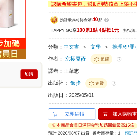
認購希望書包，幫助弱勢孩童上學不
40
預計最高可得金幣
點
?
100累1點 4點抵1元
HAPPY GO享
折抵無
分類：
中文書
＞
文學
＞
推理/犯罪
作者：
京極夏彥
追蹤
?
譯者：
王華懋
加購
出版社：
獨步
追蹤
?
出版日：
2025/05/01
立即結帳
加入購物車
※ 本商品會員日滿額金幣加碼回饋最高15倍
預計 2026/08/07 出貨
參考庫存量：1
預訂