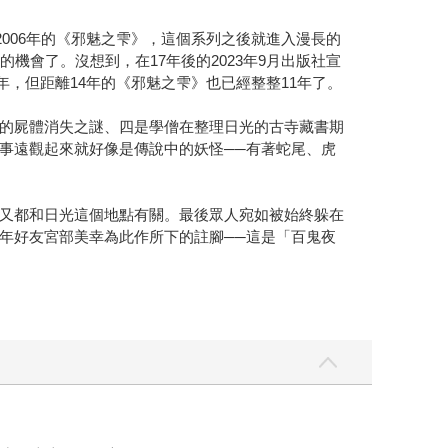
006年的《邪魅之雫》，這個系列之後就進入漫長的
會了。沒想到，在17年後的2023年9月出版社宣
年，但距離14年的《邪魅之雫》也已經整整11年了。
的屍體消失之謎、四是學僧在整理日光的古寺藏書期
事遠觀起來就好像是傳說中的妖怪──有著蛇尾、虎
又都和日光這個地點有關。最後眾人宛如被始終躲在
年好友宮部美幸為此作所下的註腳──這是「百鬼夜