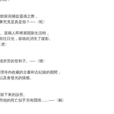
旅館留宿捕捉靈感之際，
事究竟是真是假？──〈蛇〉
巳。當兩人即將展開新生活時，
前往日光，卻就此消失了蹤影。
〈虎〉
，
憶所苦的登和子。──〈狸〉
整理寺內收藏的古書和古紀錄的期間，
以及會發光的猿猴。
後留下來的診所。
而他的死亡似乎另有隱情……──〈鵺〉