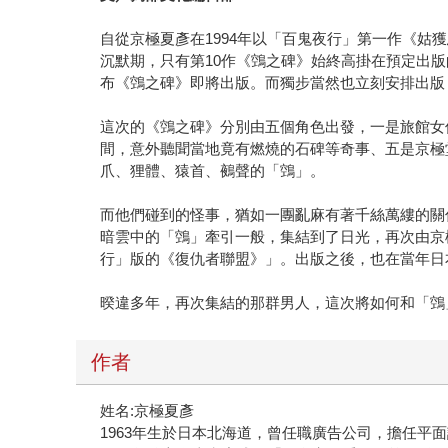
自從京極夏彥在1994年以「百鬼夜行」第一作《姑
沉默期，只有第10作《鵼之碑》始終高掛在預定出版
布《鵼之碑》即將出版。而獨步當然也立刻安排出版，
這次的《鵼之碑》分別由五個角色出發，一是旅館女
間，意外聽聞當地竟有燃燒的石碑等奇事、五是京極
爪、狸體、猿首、鵺聲的「鵼」。
而他們碰到的怪事，猶如一團亂麻有著千絲萬縷的關
暗雲中的「鵼」牽引一般，集結到了日光，再次由京
行」版的《復仇者聯盟》」。出版之後，也在當年日
暌違多年，再次集結的那群男人，這次將如何和「鵼
作者
姓名:京極夏彥
1963年生於日本北海道，曾任職廣告公司，擔任平