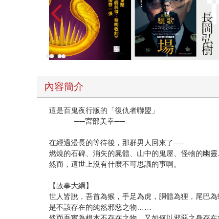
內容簡介
這是百鬼夜行版的「復仇者聯盟」
──宮部美幸──
在經過漫長的等待後，那群男人回來了──
燃燒的石碑、消失的屍體、山中的鬼屋、怪
然而，這世上沒有什麼不可思議的事啊。
【故事大綱】
世人皆說，吾首為猴，手足為虎，胴體為狸，尾巴為
是不該存在的純然邪惡之物……
然而吾實為根本不存在之物，又如何以邪惡之身存在