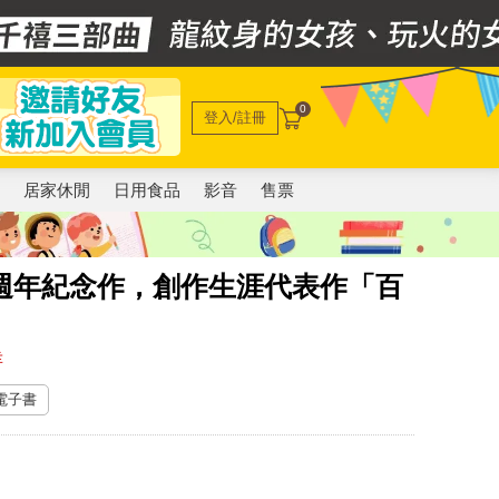
0
登入/註冊
電
居家休閒
日用食品
影音
售票
週年紀念作，創作生涯代表作「百
幸
 電子書