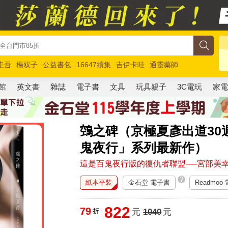
圭吾
楊双子
公益書包
16647續集
吉伊卡哇
通靈藥師
路邊攤新作
馬斯克
玩具總動員5
超慢跑
館
英文書
雜誌
電子書
文具
玩具親子
3C電玩
家
鵼之碑（京極夏彥出道30
鬼夜行」系列最新作）
這是百鬼夜行版的復仇者聯盟──宮部美
?
紙本平裝
金石堂 電子書
Readmoo
822
79
折
元
1040
元