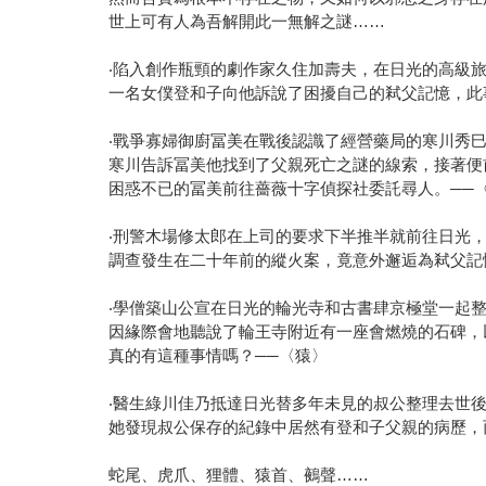
世上可有人為吾解開此一無解之謎……
‧陷入創作瓶頸的劇作家久住加壽夫，在日光的高級
一名女僕登和子向他訴說了困擾自己的弒父記憶，此
‧戰爭寡婦御廚冨美在戰後認識了經營藥局的寒川秀
寒川告訴冨美他找到了父親死亡之謎的線索，接著便
困惑不已的冨美前往薔薇十字偵探社委託尋人。──
‧刑警木場修太郎在上司的要求下半推半就前往日光
調查發生在二十年前的縱火案，竟意外邂逅為弒父記
‧學僧築山公宣在日光的輪光寺和古書肆京極堂一起
因緣際會地聽說了輪王寺附近有一座會燃燒的石碑，
真的有這種事情嗎？──〈猿〉
‧醫生綠川佳乃抵達日光替多年未見的叔公整理去世
她發現叔公保存的紀錄中居然有登和子父親的病歷，
蛇尾、虎爪、狸體、猿首、鵺聲……