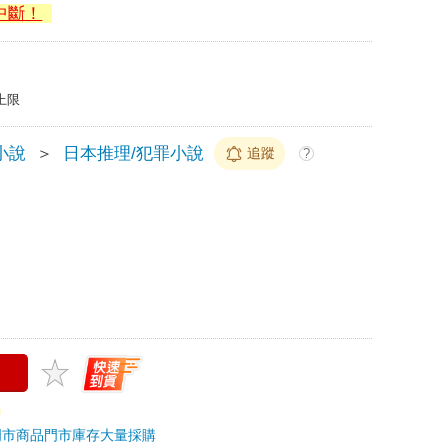
中斷！
上限
小說
＞
日本推理/犯罪小說
追蹤
?
門市商品
門市庫存
大量採購