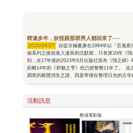
暌違多年，妖怪跟那群男人都回來了──
2025/05/27
自從京極夏彥在1994年以「百鬼夜行」第一作《姑獲鳥之夏》橫空出世後，他以驚人的效率一路發表了9部超長篇大作至2006年的《邪魅之雫》，這
個系列之後就進入漫長的沉默期，只有第10作《
到，在17年後的2023年9月出版社宣布《鵼之碑
距離14年的《邪魅之雫》也已經整整11年了。
調查的屍體消失之謎、四是學僧在整理日光的古寺
歷……這些怪事遠觀起來就好像是傳說中的妖怪─
各自觸摸到「鵼」這個神祕妖怪的一部分，但是這
堂揮開暗雲，揭開「鵼」的真面目。而這個過程就
活動訊息
年日本的各大推理小說排行榜拿下優秀的名次。 
教場電影版