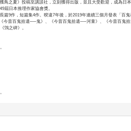
《姑獲鳥之夏》投稿至講談社，立刻獲得出版，並且大受歡迎，成為日
49屆日本推理作家協會獎。
有長篇9作，短篇集4作。暌違7年後，於2019年連續三個月發表「
《今昔百鬼拾遺──鬼》、《今昔百鬼拾遺──河童》、《今昔百鬼拾
作《鵼之碑》。
獎。
。
。
。
獎。