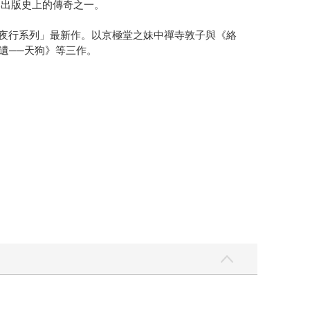
本出版史上的傳奇之一。
百鬼夜行系列」最新作。以京極堂之妹中禪寺敦子與《絡
遺──天狗》等三作。