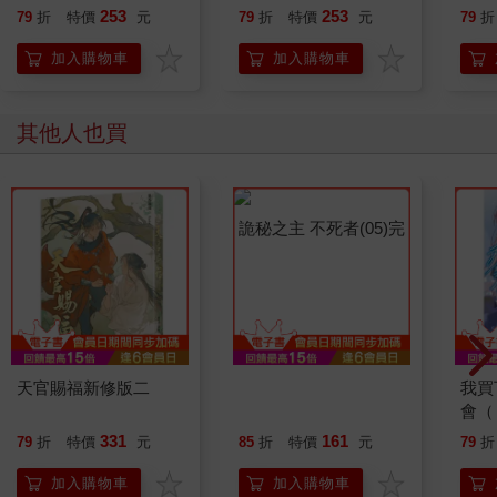
253
253
79
折
特價
元
79
折
特價
元
79
折
加入購物車
加入購物車
其他人也買
天官賜福新修版二
詭秘之主 不死者(05)完
我買
會（
下，
331
161
79
折
特價
元
85
折
特價
元
79
折
加入購物車
加入購物車