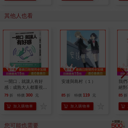
其他人也看
一開口，就讓人有好
安達與島村（１）
我們
感：成熟大人都重視的
絕對
50個表達細節
行？
300
119
79
折
特價
元
85
折
特價
元
85
折
版)(
加入購物車
加入購物車
您可能也需要