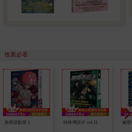
推薦必看
為怪談點燈 1
特殊傳說Ⅲ vol.11
祕密