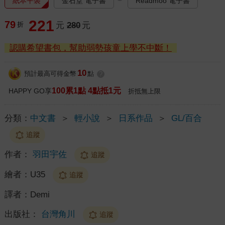
紙本平裝
金石堂 電子書
Readmoo 電子書
221
79
折
元
280
元
認購希望書包，幫助弱勢孩童上學不中斷！
10
預計最高可得金幣
點
?
100累1點 4點抵1元
HAPPY GO享
折抵無上限
分類：
中文書
＞
輕小說
＞
日系作品
＞
GL/百合
追蹤
作者：
羽田宇佐
追蹤
繪者：
U35
追蹤
譯者：
Demi
出版社：
台灣角川
追蹤