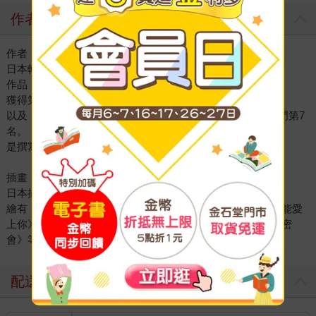
作者
作者：羽田宇佐
日本輕小說家。
作品《我買下了與她的每週密會》
獲得第7屆カクヨム網路小說大賽戀愛喜劇部門「特別賞」，
以及「這本輕小說真厲害！2024」文庫部門第9名＆新作部門第7
名。
是撰寫百合的生物。
插畫：U35
日本插畫家、漫畫家、角色設計師。
繪有《進化果實～不知不覺踏上勝利的人生～》、《絕不可能愛
上你》、《最強之間的相親結果》、《我買下了與她的每週密
會》等系列作插圖
配送方式