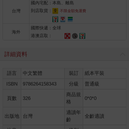
國內宅配：本島、離島
到店取貨：
台灣
不限金額免運費
國際快遞：全球
海外
港澳店取：
詳細資料
語言
中文繁體
裝訂
紙本平裝
ISBN
9786264158343
分級
普通級
商品規
頁數
326
0*0*0
格
適讀年
出版地
台灣
全齡適讀
齡