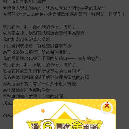
剛上市即再版的話題作！
★成為大學生的兩人，終於迎來新的關係與新的生活~
★第7屆カクヨム網路小說大賽戀愛喜劇部門「特別賞」得獎作！
來到春天，我「做不到的事情」增加了。
成為室友後，我跟宮城應該會變得更為親近，
我們相處起來卻莫名尷尬。
不說碰觸或接吻，就連交談都非常少。
為了找回過去那些理所當然的互動，
我們需要找出代替五千圓的新藉口──一個新的規則。
來到春天，我「不明白的事情」增加了。
沒被花掉的五千圓和變成室友的仙台同學。
我過去為這段關係賦予的那個理所當然的解釋，
因為這些事實而有了一百八十度大轉變。
為什麼仙台同學那時候會──
面對事到如今才湧上心頭的疑問，
我甚至不明白自己到底想不想知道答案。
©Usa Haneda, U35 2024 / KADOKAWA CORPORATION