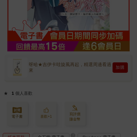
呀哈★吉伊卡哇旋風再起，精選周邊看過
加購
來
★
1
個人喜歡
寫評價
電子書
喜歡+1
賺金幣
?