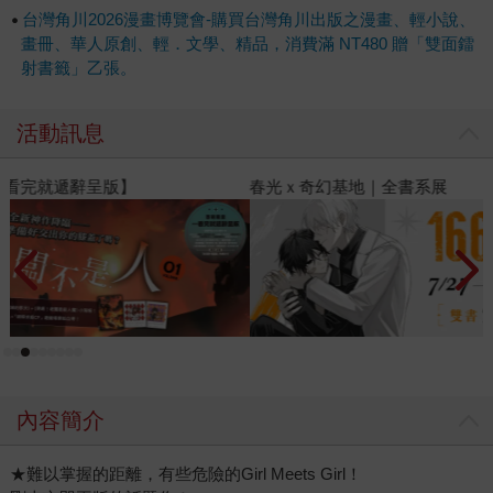
台灣角川2026漫畫博覽會-購買台灣角川出版之漫畫、輕小說、
畫冊、華人原創、輕．文學、精品，消費滿 NT480 贈「雙面鐳
射書籤」乙張。
活動訊息
春光ｘ奇幻基地｜全書系展
閱
內容簡介
★難以掌握的距離，有些危險的Girl Meets Girl！