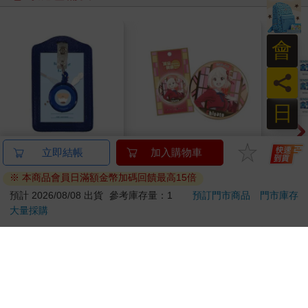
會
員
日
小呸角-直式易拉扣證
黃金胸章-莉可麗絲A款
【S
立即結帳
加入購物車
件組(深藍)
(千束)
定】
※ 本商品會員日滿額金幣加碼回饋最高15倍
齦護理
59
250
59
折
特價
元
特價
元
93
折
預計 2026/08/08 出貨
參考庫存量：1
預訂門市商品
門市庫存
大量採購
加入購物車
加入購物車
您可能會喜歡