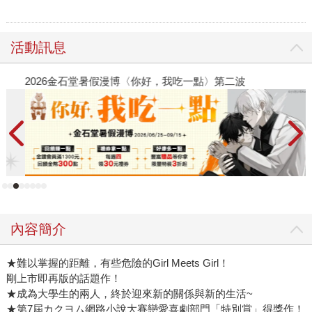
活動訊息
2026金石堂暑假漫博〈你好，我吃一點〉第二波
金
內容簡介
★難以掌握的距離，有些危險的Girl Meets Girl！
剛上市即再版的話題作！
★成為大學生的兩人，終於迎來新的關係與新的生活~
★第7屆カクヨム網路小說大賽戀愛喜劇部門「特別賞」得獎作！