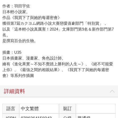
作者：羽田宇佐
日本輕小說家。
作品《我買下了與她的每週密會》
獲得第7屆カクヨム網路小說大賽戀愛喜劇部門「特別賞」，
以及「這本輕小說真厲害！2024」文庫部門第9名＆新作部門第7
名。
是撰寫百合的生物。
插畫：U35
日本插畫家、漫畫家、角色設計師。
繪有《進化果實～不知不覺踏上勝利的人生～》、《絕不可能愛
上你》、《最強之間的相親結果》、《我買下了與她的每週密
會》等系列作插圖
詳細資料
語言
中文繁體
裝訂