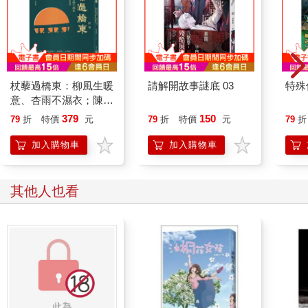
杖藜過橋東：柳風生暖
請解開故事謎底 03
特殊傳
意、杏雨不濕衣；陳亮
恭談以心轉境的適齡漫
379
150
79
折
特價
元
79
折
特價
元
79
折
想
加入購物車
加入購物車
其他人也看