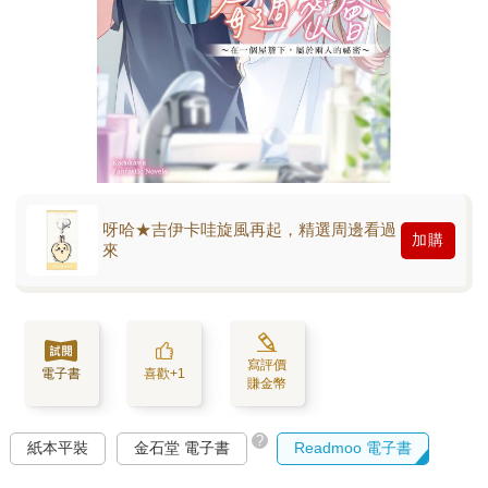
呀哈★吉伊卡哇旋風再起，精選周邊看過
加購
來
寫評價
電子書
喜歡+1
賺金幣
?
紙本平裝
金石堂 電子書
Readmoo 電子書