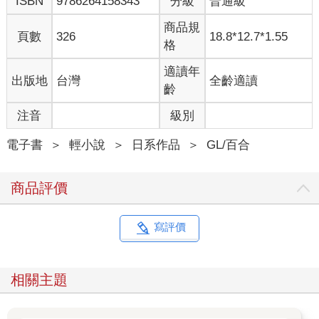
ISBN
9786264158343
分級
普通級
商品規
頁數
326
18.8*12.7*1.55
格
適讀年
出版地
台灣
全齡適讀
齡
注音
級別
電子書
＞
輕小說
＞
日系作品
＞
GL/百合
商品評價
寫評價
相關主題