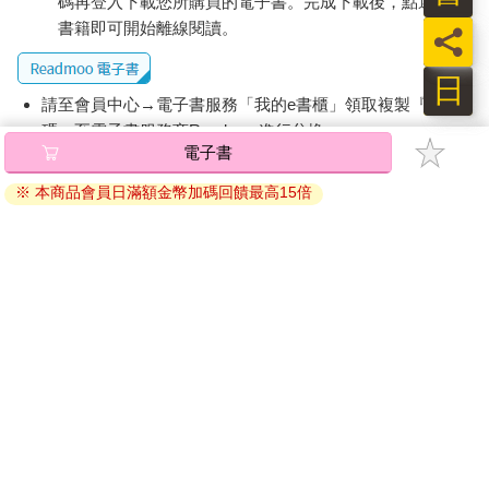
碼再登入下載您所購買的電子書。完成下載後，點選任一
書籍即可開始離線閱讀。
員
日
請至會員中心→電子書服務「我的e書櫃」領取複製『兌換
碼』至電子書服務商Readmoo進行兌換。
電子書
退換貨須知：
※ 本商品會員日滿額金幣加碼回饋最高15倍
因版權保護，您在金石堂所購買的電子書僅能以金石堂專屬
的閱讀軟體開啟閱讀，無法以其他閱讀器或直接下載檔案。
依據「消費者保護法」第19條及行政院消費者保護處公告之
「通訊交易解除權合理例外情事適用準則」，非以有形媒介
提供之數位內容或一經提供即為完成之線上服務，經消費者
事先同意始提供。（如：電子書、電子雜誌、下載版軟體、
虛擬商品…等），
不受「網購服務需提供七日鑑賞期」的限
制
。為維護您的權益，建議您先使用「試閱」功能後再付款
購買。