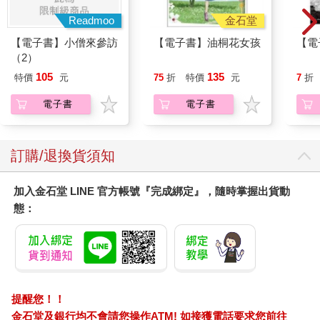
Readmoo
金石堂
【電子書】小僧來參訪
【電子書】油桐花女孩
【電
（2）
105
135
特價
元
75
折
特價
元
7
折
電子書
電子書
訂購/退換貨須知
加入金石堂 LINE 官方帳號『完成綁定』，隨時掌握出貨動
態：
提醒您！！
金石堂及銀行均不會請您操作ATM! 如接獲電話要求您前往