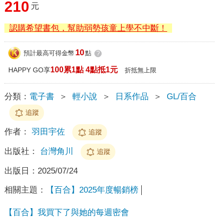
210
元
認購希望書包，幫助弱勢孩童上學不中斷！
10
預計最高可得金幣
點
?
100累1點 4點抵1元
HAPPY GO享
折抵無上限
分類：
電子書
＞
輕小說
＞
日系作品
＞
GL/百合
追蹤
作者：
羽田宇佐
追蹤
出版社：
台灣角川
追蹤
出版日：
2025/07/24
相關主題：
【百合】2025年度暢銷榜
【百合】我買下了與她的每週密會