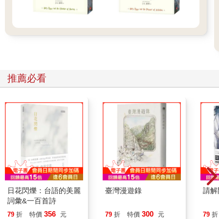
推薦必看
日花閃爍：台語的美麗
臺灣漫遊錄
請解
詞彙&一百首詩
356
300
79
折
特價
元
79
折
特價
元
79
折