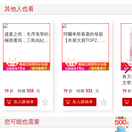
其他人也看
盛夏之死：失序美學的
阿爾卑斯看臺的母親
極致書寫，三島由紀夫
【本屋大賞TOP2，前
短篇小說自選集
所未見的青春小說，正
式登場！】
春天
文學
新感
316
331
79
折
特價
元
79
折
特價
元
79
折
加入購物車
加入購物車
您可能也需要