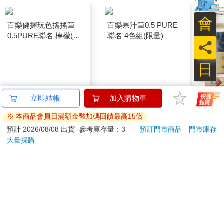
會
百樂健握玩色搖搖筆
百樂果汁筆0.5 PURE
0.5PURE聯名 檸檬(限
聯名 4色組(限量)
員
量)
日
日本
立即結帳
加入購物車
超柔
※ 本商品會員日滿額金幣加碼回饋最高15倍
面紙
187
144
85
折
特價
元
8
折
特價
元
54
折
款(
預計 2026/08/08 出貨
參考庫存量：3
預訂門市商品
門市庫存
舒適
大量採購
加入購物車
加入購物車
紙/
廁擦
您可能會喜歡
日本±0 正負零｜12吋
The 