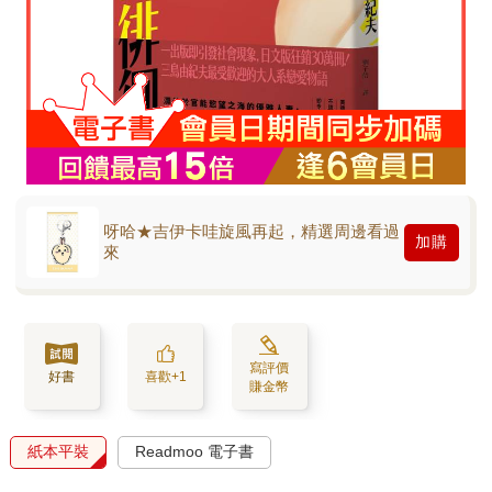
呀哈★吉伊卡哇旋風再起，精選周邊看過
加購
來
寫評價
好書
喜歡+1
賺金幣
紙本平裝
Readmoo 電子書