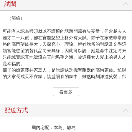
試閱
一（節錄）
可能有人認為劈頭就以不謹慎的話題開篇有失妥當，但倉越夫人
雖才二十八歲，卻在官能慾望上格外有天賦。節子在家教非常嚴
格的高門望族長大，與探究心、理論、輕妙脫俗的對話及文學這
類官能慾望的替代品向來無緣，因此可以說，她是命中注定將來
只能誠實認真地漂流在官能慾望之海。被這種女人愛上的男人才
是幸福的。
節子的娘家藤井家眾人，是說話缺乏機智幽默的高尚家族。忙碌
的大家長成天不在家，陰盛陽衰的家中，雖然時刻洋溢笑聲，卻
有機智越發稀薄的傾向。越高尚的家庭尤其如此。節子從小已習
於偽善，做夢也沒想過那是不好的，但這當然不是她的錯。
看更多
然而，在音樂和服裝方面，節子受益於這樣的環境，品味非常洗
鍊。對話雖然欠缺機智，但只要聽到她那溫柔淡漠、彷彿在嘴裡
迅速滾動的對話中，一定的速度、一定的遣詞用字，凡是有耳朵
配送方式
的人，即使只是聽電話，應該都能察覺節子的良好教養。暴發戶
再怎麼模仿都模仿不來，那堅定表露出一定階級的特徵。
國內宅配：本島、離島
在現代，光是不抱任何野心，好像就已堪稱優雅，因此節子是優