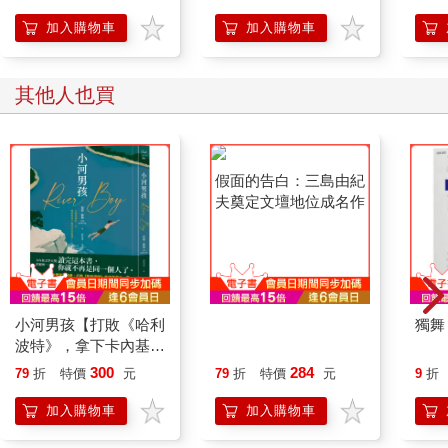
加入購物車
加入購物車
其他人也買
假面的告白：三島由紀
夫奠定文壇地位成名作
小河男孩【打敗《哈利
獨舞
波特》，拿下卡內基首
獎】
300
284
79
折
特價
元
79
折
特價
元
9
折
加入購物車
加入購物車