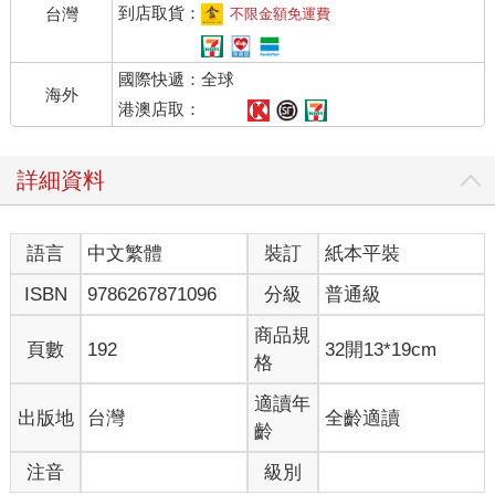
雅的。對女人而言，優雅就是美的代名詞。因為男人憧憬的，比
到店取貨：
台灣
不限金額免運費
起陋巷大雜院的美女，毋寧是雖然沒那麼美貌卻很優雅的女人。
國際快遞：全球
少女時代雖也有幾個男人留下些許回憶，節子還是和父母挑選的
海外
對象結婚了。丈夫倉越一郎，像世間一般男子那樣給她愛的啟
港澳店取：
蒙，節子就忠實地跟著學習。也生了一個兒子。
但她還是有點不滿足。如果沒有這種啟蒙，節子想必也不會想到
詳細資料
什麼河的對岸，結果卻因此被帶到河岸邊，從此被對岸草叢的沙
沙晃動吸引了目光。可丈夫卻在這頭的河岸長睡不醒，明明還不
到那種年紀已經開始睡午覺。婚後三年，夫妻之間房事也日漸稀
語言
中文繁體
裝訂
紙本平裝
少。
節子不時想起婚前和丈夫以外的男人唯一一次接吻。那是在避暑
ISBN
9786267871096
分級
普通級
地認識的同齡青年土屋。這次接吻雖然不見得算是一場遊戲，但
的確非常潦草，節子只記得慌張的男人那乾燥雙唇的輕輕一觸。
商品規
頁數
192
32開13*19cm
丈夫教導的接吻，如果與之相比，遠遠更多樣化。
格
那個青年的接吻，僅有一次，只是短暫一瞬，而且非常笨拙，反
而因此在節子的記憶中提高了那種重要性。每當節子無聊時，就
適讀年
出版地
台灣
全齡適讀
會在幻想中把丈夫教過的多樣化接吻一一套用在土屋身上，每次
齡
都為之悚然退縮。當然那絕非愛情。節子心想，當時的我如果換
注音
級別
作現在的我，就可以教他更多東西了。那只不過是忠實的學生偶