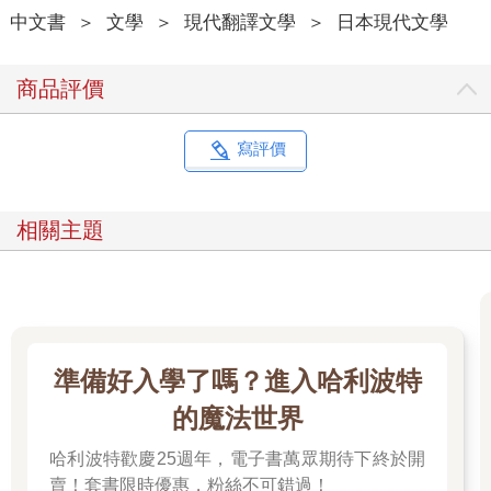
爾產生變身為教師的幻想罷了。
中文書
＞
文學
＞
現代翻譯文學
＞
日本現代文學
節子雖有堅定的道德觀，但只能說她對幻想中的事物相當寬容。
這種教養良好的女人，羞恥心本來就只是作為教養發揮作用，因
此不管做什麼樣的夢，都不會因此羞愧。自己一個人做的夢，還
商品評價
怕被誰看見！
節子婚後，和那個土屋也一再偶遇。他們在舞會相遇。在街上的
寫評價
餐廳或咖啡廳見過。在飯店大廳或車站的候車室也曾不期而遇。
每次土屋總是一臉苦惱地定睛凝視節子，不自在地簡短交談幾
句。他那瘦削結實的體型，略顯蒼白的臉色，以及頗有抒情氣質
相關主題
的嘴唇⋯⋯土屋和二十歲時完全沒變。外表乾淨，喜歡略帶頹廢
的服裝品味，帶點似乎總在憂懼什麼的消極氣質，節子不明白，
這個男人活在世上到底有何樂趣。她總覺得這個青年在某處好好
活著，自己也在這裡活著，是一件不可思議的事。
不過這一切，只要想到土屋一直對節子舊情難忘就解釋得通了。
節子當然也可以這麼想，可如果這麼想下去，未免過於合情合
準備好入學了嗎？進入哈利波特
理。
飯店大廳，咖啡廳，機場候機室，有時是在意外的僻靜街角，在
的魔法世界
這種地方偶遇和交談兩三分鐘時，節子總是不由自主瞥向土屋的
哈利波特歡慶25週年，電子書萬眾期待下終於開
嘴唇。他的嘴唇正好在節子眼睛的高度。冬天遇見時嘴唇龜裂。
夏天遇見時嘴唇乾燥。節子體驗過的是夏天的唇。
賣！套書限時優惠，粉絲不可錯過！