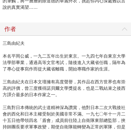
的筆觸，將一層層剝除道德的華麗外衣，挑起你內心深處難以言
說的真實渴望……
作者
三島由紀夫
本名平岡公威，一九二五年出生於東京。一九四七年自東京大學
法學部畢業，通過高等文官考試，隨後進入大藏省任職，隔年為
了專心從事寫作而從大藏省離職，開始專職作家的生涯。
三島由紀夫在日本文壇擁有高度聲譽，其作品在西方世界也有崇
高的評價，曾三度獲得諾貝爾文學獎提名，也是二戰結束之後西
方譯介最多的日本作家之一。
三島對日本傳統的武士道精神深為讚賞，他對日本二次大戰後社
會的西化和日本主權受制於美國非常不滿。一九七〇年十一月二
十五日他帶領四名「盾會」成員前往陸上自衛隊東部總監部，挾
持師團長要求軍事政變，期使自衛隊能轉變為正常的軍隊，但是