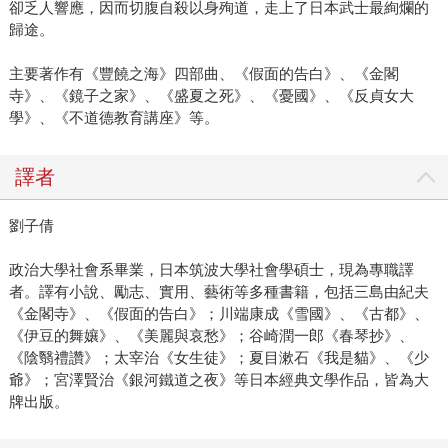
卻乏人響應，因而切腹自殺以身殉道，走上了日本武士最絢爛的
歸途。
主要著作有《豐饒之海》四部曲、《假面的告白》、《金閣
寺》、《鏡子之家》、《盛夏之死》、《憂國》、《反貞女大
學》、《不道德教育講座》等。
譯者
劉子倩
政治大學社會系畢業，日本筑波大學社會學碩士，現為專職譯
者。譯有小說、勵志、實用、藝術等多種書籍，包括三島由紀夫
《金閣寺》、《假面的告白》；川端康成《雪國》、《古都》、
《伊豆的舞孃》、《美麗與哀愁》；谷崎潤一郎《春琴抄》、
《陰翳禮讚》；太宰治《女生徒》；夏目漱石《我是貓》、《少
爺》；宮澤賢治《銀河鐵道之夜》等日本經典文學作品，皆為大
牌出版。