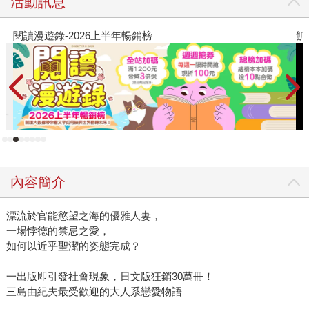
活動訊息
閱讀漫遊錄-2026上半年暢銷榜
飢
內容簡介
漂流於官能慾望之海的優雅人妻，
一場悖德的禁忌之愛，
如何以近乎聖潔的姿態完成？
一出版即引發社會現象，日文版狂銷30萬冊！
三島由紀夫最受歡迎的大人系戀愛物語