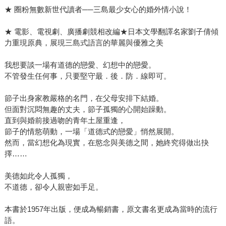
★ 圈粉無數新世代讀者──三島最少女心的婚外情小說！
★ 電影、電視劇、廣播劇競相改編★日本文學翻譯名家劉子倩傾
力重現原典，展現三島式語言的華麗與優雅之美
我想要談一場有道德的戀愛、幻想中的戀愛。
不管發生任何事，只要堅守最．後．防．線即可。
節子出身家教嚴格的名門，在父母安排下結婚。
但面對沉悶無趣的丈夫，節子孤獨的心開始躁動。
直到與婚前接過吻的青年土屋重逢，
節子的情慾萌動，一場「道德式的戀愛」悄然展開。
然而，當幻想化為現實，在慾念與美德之間，她終究得做出抉
擇……
美德如此令人孤獨，
不道德，卻令人親密如手足。
本書於1957年出版，便成為暢銷書，原文書名更成為當時的流行
語。