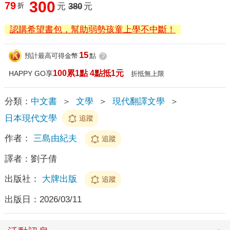
300
79
折
元
380
元
認購希望書包，幫助弱勢孩童上學不中斷！
15
預計最高可得金幣
點
?
100累1點 4點抵1元
HAPPY GO享
折抵無上限
分類：
中文書
＞
文學
＞
現代翻譯文學
＞
日本現代文學
追蹤
作者：
三島由紀夫
追蹤
譯者：
劉子倩
出版社：
大牌出版
追蹤
出版日：
2026/03/11