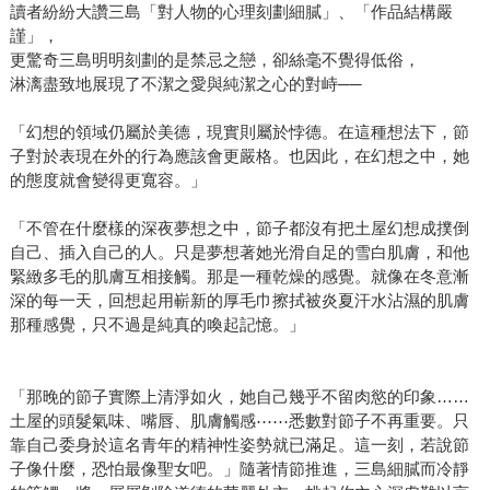
讀者紛紛大讚三島「對人物的心理刻劃細膩」、「作品結構嚴
謹」，
更驚奇三島明明刻劃的是禁忌之戀，卻絲毫不覺得低俗，
淋漓盡致地展現了不潔之愛與純潔之心的對峙──
「幻想的領域仍屬於美德，現實則屬於悖德。在這種想法下，節
子對於表現在外的行為應該會更嚴格。也因此，在幻想之中，她
的態度就會變得更寬容。」
「不管在什麼樣的深夜夢想之中，節子都沒有把土屋幻想成撲倒
自己、插入自己的人。只是夢想著她光滑自足的雪白肌膚，和他
緊緻多毛的肌膚互相接觸。那是一種乾燥的感覺。就像在冬意漸
深的每一天，回想起用嶄新的厚毛巾擦拭被炎夏汗水沾濕的肌膚
那種感覺，只不過是純真的喚起記憶。」
「那晚的節子實際上清淨如火，她自己幾乎不留肉慾的印象……
土屋的頭髮氣味、嘴唇、肌膚觸感⋯⋯悉數對節子不再重要。只
靠自己委身於這名青年的精神性姿勢就已滿足。這一刻，若說節
子像什麼，恐怕最像聖女吧。」隨著情節推進，三島細膩而冷靜