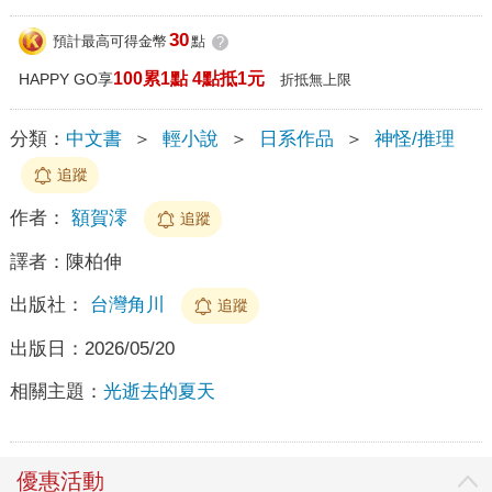
30
預計最高可得金幣
點
?
100累1點 4點抵1元
HAPPY GO享
折抵無上限
分類：
中文書
＞
輕小說
＞
日系作品
＞
神怪/推理
追蹤
作者：
額賀澪
追蹤
譯者：
陳柏伸
出版社：
台灣角川
追蹤
出版日：
2026/05/20
相關主題：
光逝去的夏天
優惠活動