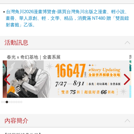
台灣角川2026漫畫博覽會-購買台灣角川出版之漫畫、輕小說、
畫冊、華人原創、輕．文學、精品，消費滿 NT480 贈「雙面鐳
射書籤」乙張。
活動訊息
春光ｘ奇幻基地｜全書系展
閱
內容簡介