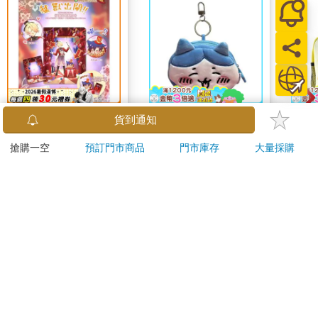
《猛獸出閘護照夾》
吉伊卡哇【小八貓】零
Di
貨到通知
錢包
尼龍
搶購一空
預訂門市商品
門市庫存
大量採購
380
590
特價
元
84
折
特價
元
8
折
加入購物車
加入購物車
訂購/退換貨須知
加入金石堂 LINE 官方帳號『完成綁定』，隨時掌握出貨動
態：