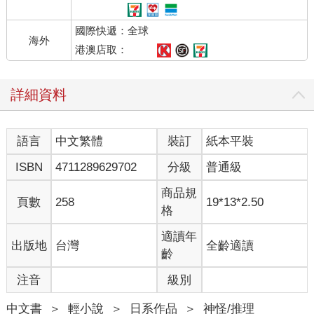
國際快遞：全球
海外
港澳店取：
詳細資料
語言
中文繁體
裝訂
紙本平裝
ISBN
4711289629702
分級
普通級
商品規
頁數
258
19*13*2.50
格
適讀年
出版地
台灣
全齡適讀
齡
注音
級別
中文書
＞
輕小說
＞
日系作品
＞
神怪/推理