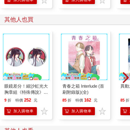
學方法
其他人也買
眼鏡差分！細沙虹光大
青春之箱 Interlude (首
異動
胸章組《特殊傳說》冰
刷附錄版)(全)
炎
252
162
9
折
特價
元
85
折
特價
元
85
折
加入購物車
加入購物車