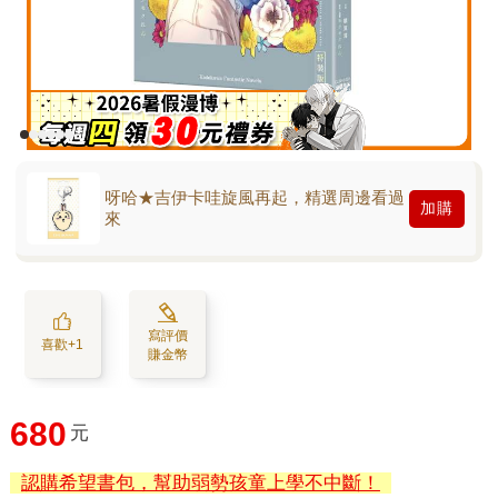
呀哈★吉伊卡哇旋風再起，精選周邊看過
加購
來
寫評價
喜歡+1
賺金幣
680
元
認購希望書包，幫助弱勢孩童上學不中斷！