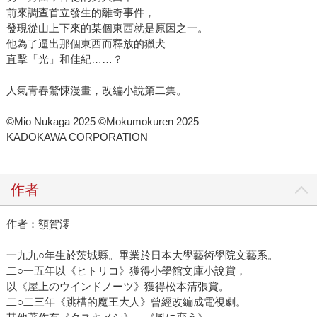
前來調查首立發生的離奇事件，
發現從山上下來的某個東西就是原因之一。
他為了逼出那個東西而釋放的獵犬
直擊「光」和佳紀……？
人氣青春驚悚漫畫，改編小說第二集。
©Mio Nukaga 2025 ©Mokumokuren 2025
KADOKAWA CORPORATION
作者
作者：額賀澪
一九九○年生於茨城縣。畢業於日本大學藝術學院文藝系。
二○一五年以《ヒトリコ》獲得小學館文庫小說賞，
以《屋上のウインドノーツ》獲得松本清張賞。
二○二三年《跳槽的魔王大人》曾經改編成電視劇。