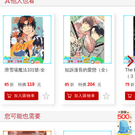
其他人也看
滑雪場魔法101號-全
短訴漫長的愛戀（全）
The
（３
119
204
85
折
特價
元
85
折
特價
元
79
折
加入購物車
加入購物車
您可能也需要