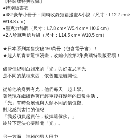
【特裝版特典收錄】
●特別版書衣
●48P豪華小冊子：同時收錄短篇漫畫&小說（尺寸：L12.7 cm×
W18.8 cm）
●壓克力飾牌（尺寸：L7.8 cm× W5.4 cm× H0.6 cm）
●2入珍藏明信片組（尺寸：L14.5 cm× W10.5 cm）
★日本系列銷售突破450萬冊（包含電子書）！
★超人氣青春驚悚漫畫，改編小說第2集典藏特裝版登場！
儘管佳紀明白歸來的「光」與好友忌堂光
是不同的某種東西，依舊無法離開他。
從前他的身旁有光，他們每天一起上學。
雖然現在繼續過著已經重複好幾年的日常生活，
「光」有時會展現與人類不同的價值觀。
對此感到害怕的佳紀──
「我必須負起責任，殺掉這傢伙。」
終於下定決心要離開「光」。
另一方面，神祕的男人田中