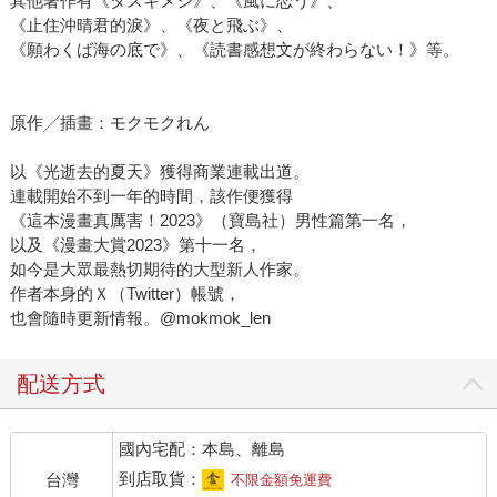
其他著作有《タスキメシ》、《風に恋う》、
《止住沖晴君的淚》、《夜と飛ぶ》、
《願わくば海の底で》、《読書感想文が終わらない！》等。
原作╱插畫：モクモクれん
以《光逝去的夏天》獲得商業連載出道。
連載開始不到一年的時間，該作便獲得
《這本漫畫真厲害！2023》（寶島社）男性篇第一名，
以及《漫畫大賞2023》第十一名，
如今是大眾最熱切期待的大型新人作家。
作者本身的Ｘ（Twitter）帳號，
也會隨時更新情報。@mokmok_len
配送方式
國內宅配：本島、離島
到店取貨：
台灣
不限金額免運費