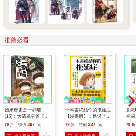
推薦必看
如果歷史是一群喵
一本書終結你的拖延症
北歐
(15)：大清風雲篇【萌
【漫畫版】：透過「小
福國
貓漫畫學歷史】
行動」打開大腦的行動
387
237
79
折
特價
元
79
折
特價
元
79
折
開關，懶人也能變身
「行動派」的37個科
加入購物車
加入購物車