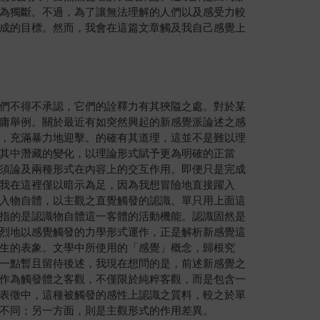
為獨斷。不過，為了讓無法理解的人們以及感受力較
成的目標。然而，我會在這篇文章觸及我自己感覺上
們不得不承認，它們的詮釋力有其狹隘之處。對於某
庸舉例。關於最近有如突然興起的新感覺派論述之感
，充滿暴力地迎擊。的確有其道理，這並不是難以理
其中潛藏的變化，以理論形式賦予更為明確的正當
須論及兩種形式在內容上的交互作用。即便只是完成
我在這裡僅以暗示為足，因為我想冒險地直接躍入
入物自體，以主觀之直覺觸發的認識。單只用上面這
指的是認識物自體這一客體的活動機能。認識固然是
烈地以感覺觸發的力學形式運作，正是解析新感覺這
生的表象。文學中所使用的「感覺」概念，歸根究
一點暫且留待後述，我現在想問的是，前述新感覺之
作為觸發體之客觀，不僅限於純粹客觀，而是包含一
表徵中，這種被觸發的感性上認識之質料，較之於單
不同；另一方面，則是主觀形式的作用差異。