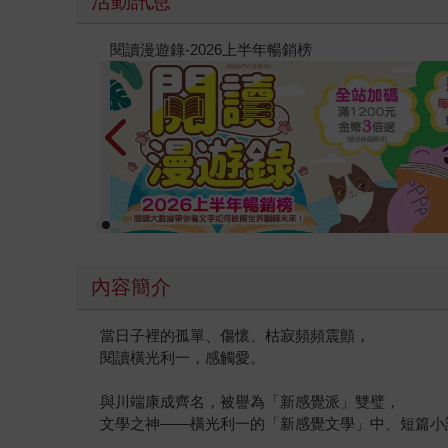
活動訊息
教場電影版
內容簡介
當日子裡的孤單、傷懷、枯寂頻頻震顫，
閱讀橫光利一，感觸愛。
與川端康成齊名，被譽為「新感覺派」雙璧，
文學之神——橫光利一的「新感覺文學」中、短篇小