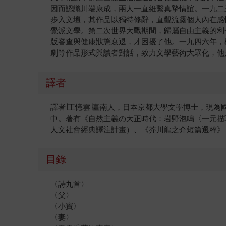
因而認識川端康成，兩人一直維繫真摯情誼。一九二
步入文壇，其作品以獨特修辭，直觀流露個人內在感
覺派文學。第二次世界大戰期間，歸屬自由主義的利
版審查與健康狀態衰退，才困擾了他。一九四六年，
劇等作品形式與讀者對話，致力文學藝術大眾化，他
譯者
譯者∣王憶雲∣臺南人，日本京都大學文學博士，現
中。著有《自然主義の大正時代：岩野泡鳴〈一元描
人文社會經典譯注計畫）、《芥川龍之介短篇選粹》
目錄
〈詩九首〉
〈父〉
〈小寶〉
〈妻〉