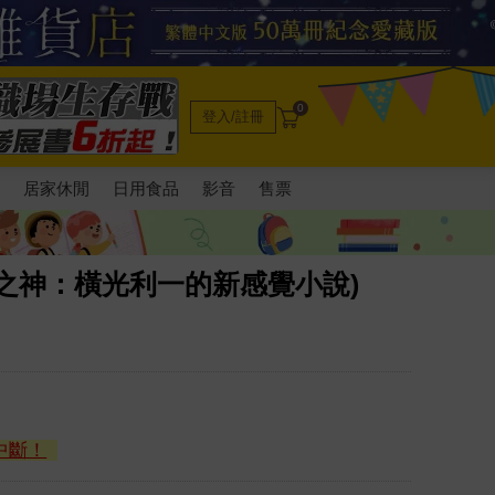
0
登入/註冊
電
居家休閒
日用食品
影音
售票
之神：橫光利一的新感覺小說)
中斷！