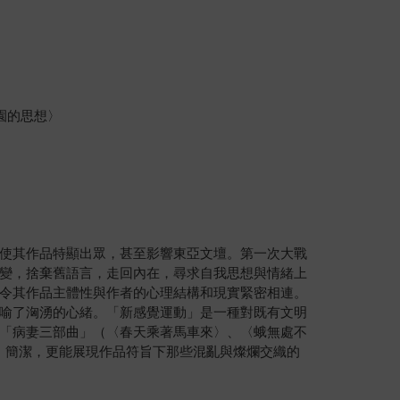
園的思想〉
使其作品特顯出眾，甚至影響東亞文壇。第一次大戰
變，捨棄舊語言，走回內在，尋求自我思想與情緒上
令其作品主體性與作者的心理結構和現實緊密相連。
喻了洶湧的心緒。「新感覺運動」是一種對既有文明
「病妻三部曲」（〈春天乘著馬車來〉、〈蛾無處不
、簡潔，更能展現作品符旨下那些混亂與燦爛交織的