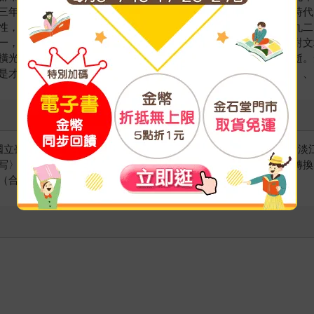
三年菊池寬創辦《文藝春秋》，利一於該刊發表評論，主張「新時代
性，觸發日本文學史的一次革新，與川端並列新人作家雙璧。一九二
一，也是深信國家能贏得戰爭的愛國主義者，至日本戰敗，國內對文
橫光利一腦溢血發作、接受治療，隔年因胃潰瘍併發腹膜炎而病逝。
是才華橫溢的作家，亦被譽為文學之神。留有《機械》、《上海》、
為國立臺灣大學日本語文學系副教授，專攻日本近代文學。曾任教於淡
写〉とその小説を通して》；譯有《東亞思想交流史中的脈絡性轉換
（合譯）等書。曾獲一一一年教育部文藝創作獎（短篇小說組）。