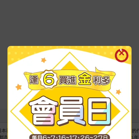
於日本福島縣。中學時期的橫光利一，開始閱讀夏目漱石、志賀直哉的
都市生活，導致他精神狀態低落，長期缺課遭註銷學籍。一九一九年