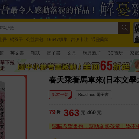
圭吾
楊双子
公益書包
16647續集
吉伊卡哇
通靈藥師
路邊攤新作
馬斯克
玩具總動員5
超慢跑
館
英文書
雜誌
電子書
文具
玩具親子
3C電玩
家
春天乘著馬車來(日本文學
紙本平裝
Readmoo 電子書
363
79
折
元
460
元
認購希望書包，幫助弱勢孩童上學不