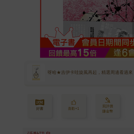
呀哈★吉伊卡哇旋風再起，精選周邊看過來
寫評價
好書
喜歡+1
賺金幣