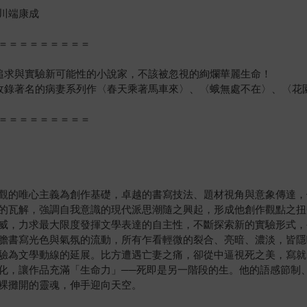
川端康成
＝＝＝＝＝＝＝＝＝
追求與實驗新可能性的小說家，不該被忽視的絢爛華麗生命！
收錄著名的病妻系列作〈春天乘著馬車來〉、〈蛾無處不在〉、〈花
＝＝＝＝＝＝＝＝＝
觀的唯心主義為創作基礎，卓越的書寫技法、題材視角與意象傳達，
的瓦解，強調自我意識的現代派思潮隨之興起，形成他創作觀點之扭
威，力求最大限度發揮文學表達的自主性，不斷探索新的實驗形式，
膽書寫光色與氣氛的流動，所有乍看輕微的裂合、亮暗、濃淡，皆隱
驗為文學動線的延展。比方遭遇亡妻之痛，卻從中逼視死之美，寫就
化，讓作品充滿「生命力」──死即是另一階段的生。他的語感節制
裸攤開的靈魂，伸手迎向天空。