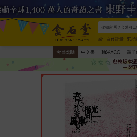
國中自修評量
東野
唯紅花綻放
奧德賽
會員獎勵
中文書
動漫ACG
親子