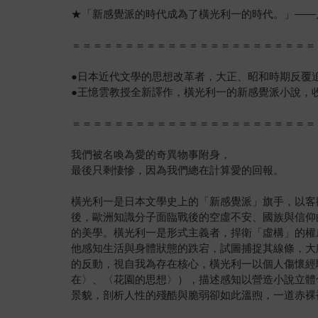
★「新感覺派的時代成為了橫光利一的時代。」——
＝＝＝＝＝＝＝＝＝＝＝＝＝＝＝＝＝＝＝＝＝＝＝
●日本近代文學的思想改革者，大正、昭和時期反覆
●王憶雲教授全新譯作，橫光利一的新感覺派小說，
＝＝＝＝＝＝＝＝＝＝＝＝＝＝＝＝＝＝＝＝＝＝＝
我們被名喚為愛的奇異物事附身，
最後只剩悽慘，因為我們總在計算愛的回報。
橫光利一是日本文學史上的「新感覺派」旗手，以客
後，歐洲知識分子面臨戰後的空虛不安、國族與信仰
的美學。橫光利一是形式主義者，捍衛「虛構」的權
他感知生活與身體狀態的跌宕，試圖捕捉其線條，大
的反動，視自我為存在核心，橫光利一以個人傷懷經
在〉、〈花園的思想〉），描述感知以營造小說立體
景貌，剖析人性的殘酷與脆弱卻如此溫煦，一道赤裸