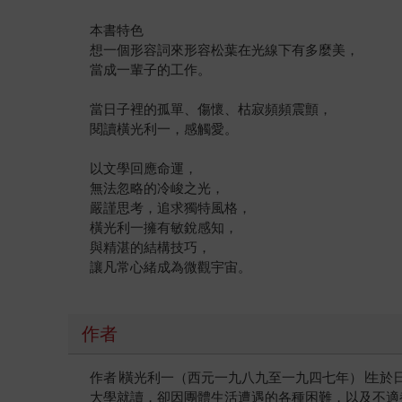
本書特色
想一個形容詞來形容松葉在光線下有多麼美，
當成一輩子的工作。
當日子裡的孤單、傷懷、枯寂頻頻震顫，
閱讀橫光利一，感觸愛。
以文學回應命運，
無法忽略的冷峻之光，
嚴謹思考，追求獨特風格，
橫光利一擁有敏銳感知，
與精湛的結構技巧，
讓凡常心緒成為微觀宇宙。
作者
作者∣橫光利一（西元一九八九至一九四七年）∣生
大學就讀，卻因團體生活遭遇的各種困難，以及不適