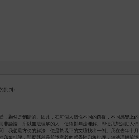
的批判〉
，顯然是獨斷的。因此，在每個人個性不同的前提，不同感覺上的
而非論證，所以無法理解的人，便絕對無法理解。即便我想煽動人們
問，我想最方便的解法，便是於現下的文壇找出一例。我在去年十月
性印象批評，那麼既然是前述意義的感覺性印象批評，無法理解前述