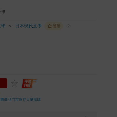
上限
文學
＞
日本現代文學
追蹤
?
門市商品
門市庫存
大量採購