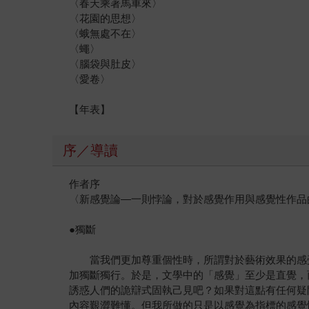
〈春天乘著馬車來〉
〈花園的思想〉
〈蛾無處不在〉
〈蠅〉
〈腦袋與肚皮〉
〈愛卷〉
【年表】
序／導讀
作者序
〈新感覺論—一則悖論，對於感覺作用與感覺性作品
●獨斷
當我們更加尊重個性時，所謂對於藝術效果的感受
加獨斷獨行。於是，文學中的「感覺」至少是直覺，
誘惑人們的詭辯式固執己見吧？如果對這點有任何疑
內容艱澀難懂。但我所做的只是以感覺為指標的感覺