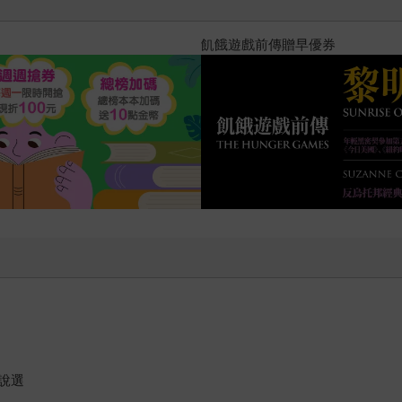
十字殺手【艾迪．弗林系列 前傳
說選