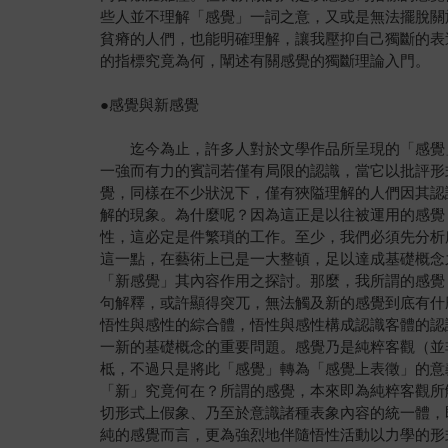
些人並不理解「感覺」一詞之意，又或是無法擺脫關
貧瘠的人們，也能明確理解，讓我壓抑自己獨斷的表
的指標究竟為何，闡述有關感覺的獨斷理論入門。
●感覺與新感覺
迄今為止，許多人對於文學作品所呈現的「感覺」
一強而有力的賓詞若僅有局限的認識，當它以批評形
覺，同樣在不少狀況下，僅有狹隘理解的人們因其認
解的現象。為什麼呢？因為這正是以往被運用的感覺
性，這必定是件繁瑣的工作。至少，我們必須先分析
這一點，在藝術上已是一大整頓，足以達成基礎概念
「新感覺」其內容作用之探討。那麼，我所謂的感覺
句解釋，或許顯得突兀，無法觸及新的感覺到底有什
悟性與感性的綜合體，悟性與感性構成認識客體的認
一新的基礎概念的重要問題。感覺乃是純粹客觀（並
柢，不過只是將此「感覺」轉為「感覺上表徵」的意
「新」究竟何在？所謂的感覺，本來即為純粹客觀所
切形式上假象、乃至於意識諸種表象內容的統一體，
純的感覺而言，更為強烈地伴隨悟性活動以力學的形