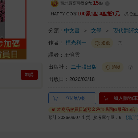
15
預計最高可得金幣
點
?
100累1點 4點抵1元
HAPPY GO享
折抵無
分類：
中文書
＞
文學
＞
現代翻譯
作者：
橫光利一
追蹤
?
譯者：
王憶雲
出版社：
二十張出版
追蹤
?
加購
出版日：
2026/03/18
立即結帳
加入購物車
※ 本商品會員日滿額金幣加碼回饋最高15倍
預計 2026/08/07 出貨
參考庫存量：6
預訂