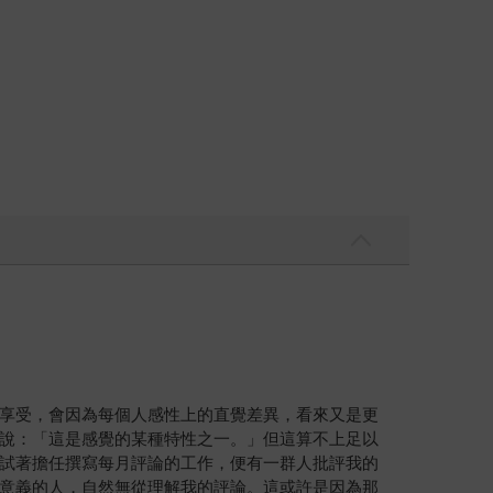
享受，會因為每個人感性上的直覺差異，看來又是更
說：「這是感覺的某種特性之一。」但這算不上足以
試著擔任撰寫每月評論的工作，便有一群人批評我的
意義的人，自然無從理解我的評論。這或許是因為那