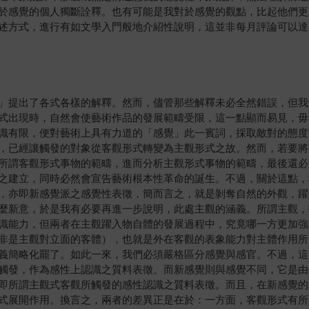
於感覺的個人獨斷詮釋。也有可能是我對於感覺的觀點，比起他們更
述方式，進行有如文學入門般地介紹性說明，這並非每月評論可以達
提出了各式各樣的解釋。然而，儘管那些解釋未必全然錯誤，但我
式出現時，自然會使藝術作品的發展範疇受限，這一點顯而易見，毋
識有限，便對藝術上具有力道的「感覺」此一賓詞，採取敵對的態度
，已經讓觸發的對象從客觀形式轉變為主觀形式之故。然而，若要將
所謂客觀形式事物的範疇，進而分析主觀形式事物的範疇，最後還必
之建立，同時必然會宣告藝術根本性革命的誕生。不過，關於這點，
，亦即新感覺派之感覺性表徵，簡而言之，就是剝奪自然的外觀，躍
麼新意，於是我有必要再進一步說明，此處主觀的涵義。所謂主觀，
識能力，但兩者在主觀躍入物自體的發展過程中，究竟哪一方更加強
非是主觀對立面的客體），也就是外在客觀的表象能力對主體作用所
義簡略化罷了。如此一來，我們必須嚴格區分感覺與感官。不過，這
觸發，作為感性上認識之質料表徵。而新感覺則與感覺不同，它是由
即所謂主觀式客觀所觸發的感性認識之質料表徵。而且，在新感覺的
式展開作用。換言之，兩者的差異正是在於：一方面，客觀形式有所