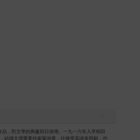
作品，對文學的興趣與日俱增。一九一六年入早稻田
，結識文壇重要作家菊池寬，往後受其諸多照顧，也