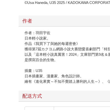
作者
作者：羽田宇佐
日本輕小說家。
作品《我買下了與她的每週密會》
獲得第7屆カクヨム網路小說大賽戀愛喜劇部門「特
以及「這本輕小說真厲害！2024」文庫部門第9名＆
是撰寫百合的生物。
插畫：U35
日本插畫家、漫畫家、角色設計師。
繪有《進化果實～不知不覺踏上勝利的人生～》、《
配送方式
國內宅配：本島、離島