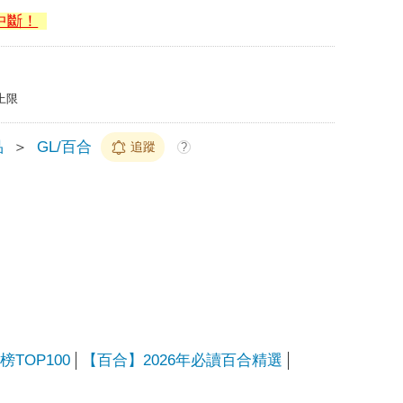
上限
品
＞
GL/百合
追蹤
?
TOP100
【百合】2026年必讀百合精選