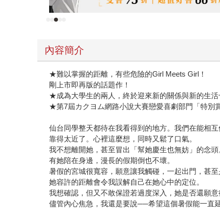
內容簡介
★難以掌握的距離，有些危險的Girl Meets Girl！
剛上市即再版的話題作！
★成為大學生的兩人，終於迎來新的關係與新的生活
★第7屆カクヨム網路小說大賽戀愛喜劇部門「特別
仙台同學整天都待在我看得到的地方。我們在能相互
靠得太近了。心裡這麼想，同時又鬆了口氣。
我不想離開她，甚至冒出「幫她慶生也無妨」的念頭
有她陪在身邊，漫長的假期倒也不壞。
暑假的宮城很寬容，願意讓我觸碰，一起出門，甚至
她容許的距離會令我誤解自己在她心中的定位。
我想確認，但又不敢保證若過度深入，她是否還願意
儘管內心焦急，我還是要說──希望這個暑假能一直
©Usa Haneda, U35 2025 / KADOKAWA CORPORA