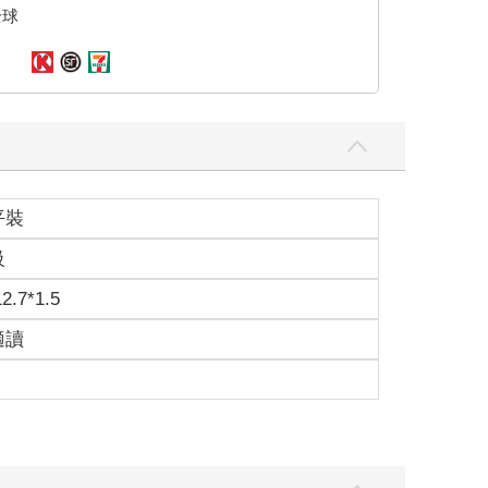
平裝
級
12.7*1.5
適讀