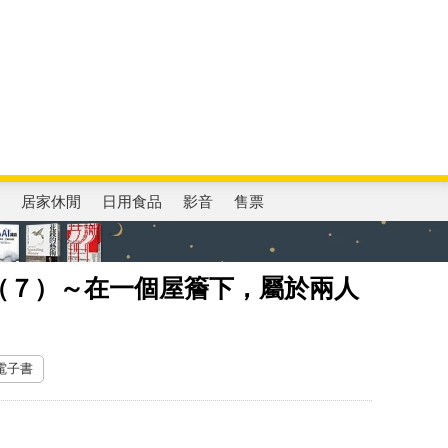
0
登入/註冊
電
居家休閒
日用食品
影音
售票
（７）～在一個屋簷下，屬於兩人
 電子書
中斷！