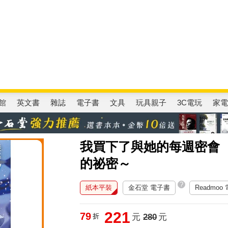
圭吾
楊双子
公益書包
16647續集
吉伊卡哇
高希均
通靈藥師
路邊攤新作
馬斯克
玩具總動員5
超慢跑
館
英文書
雜誌
電子書
文具
玩具親子
3C電玩
家
我買下了與她的每週密會
的祕密～
?
紙本平裝
金石堂 電子書
Readmoo
221
79
折
元
280
元
認購希望書包，幫助弱勢孩童上學不