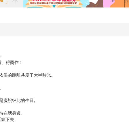
~
賞」得獎作！
依偎的距離共度了大半時光。
。
是慶祝彼此的生日。
待在我身邊。
延續下去。
TION