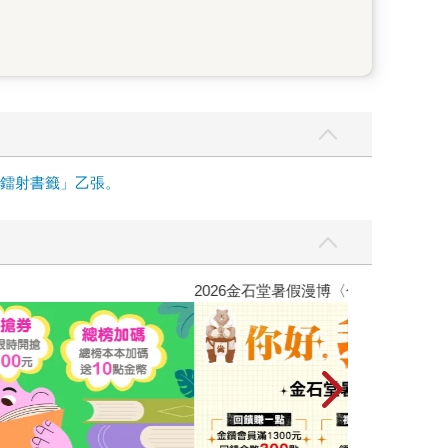
面鐳射書籤」乙張。
彼此摯友的戀愛煩惱，不知不覺間她竟成為我最親近
台灣角川2026