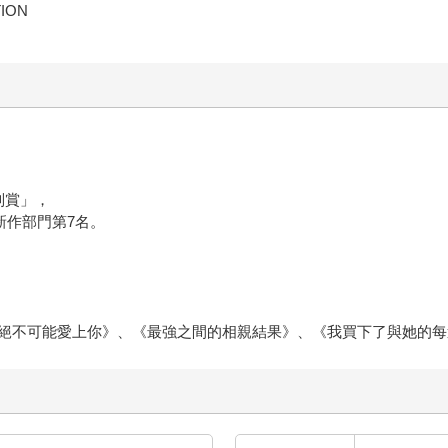
別賞」，
新作部門第7名。
絕不可能愛上你》、《最強之間的相親結果》、《我買下了與她的每
國際快遞：