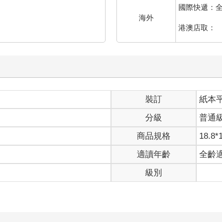
海外
港澳店取：
裝訂
紙本
分級
普通
商品規格
18.8*
適讀年齡
全齡
級別