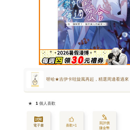
呀哈★吉伊卡哇旋風再起，精選周邊看過來
★
1
個人喜歡
寫評價
電子書
喜歡+1
賺金幣