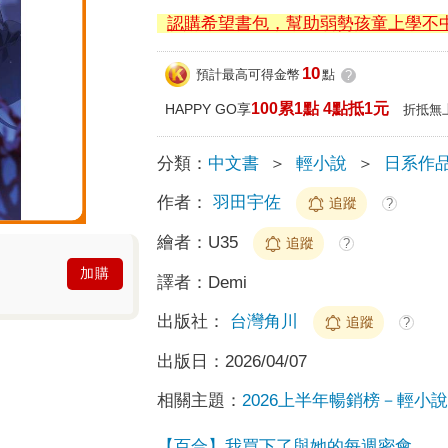
10
預計最高可得金幣
點
?
100累1點 4點抵1元
HAPPY GO享
折抵無
分類：
中文書
＞
輕小說
＞
日系作
作者：
羽田宇佐
追蹤
?
繪者：
U35
追蹤
?
加購
譯者：
Demi
出版社：
台灣角川
追蹤
?
出版日：
2026/04/07
相關主題：
2026上半年暢銷榜－輕小說榜
【百合】我買下了與她的每週密會