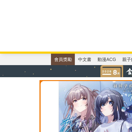
國中自修評量
東野
唯紅花綻放
奧德賽
會員獎勵
中文書
動漫ACG
親子