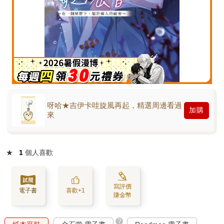
呀哈★吉伊卡哇旋風再起，精選周邊看過
加購
來
★
1
個人喜歡
寫評價
電子書
喜歡+1
賺金幣
?