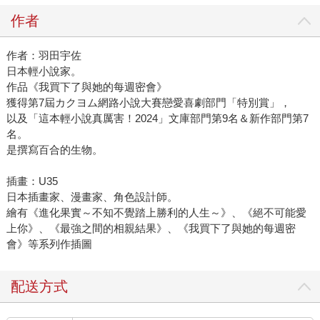
作者
作者：羽田宇佐
日本輕小說家。
作品《我買下了與她的每週密會》
獲得第7屆カクヨム網路小說大賽戀愛喜劇部門「特別賞」，
以及「這本輕小說真厲害！2024」文庫部門第9名＆新作部門第7
名。
是撰寫百合的生物。
插畫：U35
日本插畫家、漫畫家、角色設計師。
繪有《進化果實～不知不覺踏上勝利的人生～》、《絕不可能愛
上你》、《最強之間的相親結果》、《我買下了與她的每週密
會》等系列作插圖
配送方式