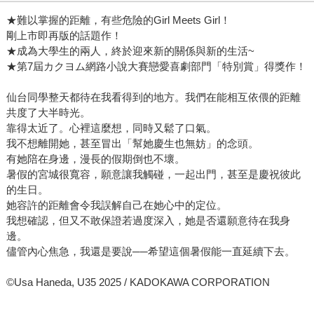
★難以掌握的距離，有些危險的Girl Meets Girl！
剛上市即再版的話題作！
★成為大學生的兩人，終於迎來新的關係與新的生活~
★第7屆カクヨム網路小說大賽戀愛喜劇部門「特別賞」得獎作！
仙台同學整天都待在我看得到的地方。我們在能相互依偎的距離
共度了大半時光。
靠得太近了。心裡這麼想，同時又鬆了口氣。
我不想離開她，甚至冒出「幫她慶生也無妨」的念頭。
有她陪在身邊，漫長的假期倒也不壞。
暑假的宮城很寬容，願意讓我觸碰，一起出門，甚至是慶祝彼此
的生日。
她容許的距離會令我誤解自己在她心中的定位。
我想確認，但又不敢保證若過度深入，她是否還願意待在我身
邊。
儘管內心焦急，我還是要說──希望這個暑假能一直延續下去。
©Usa Haneda, U35 2025 / KADOKAWA CORPORATION