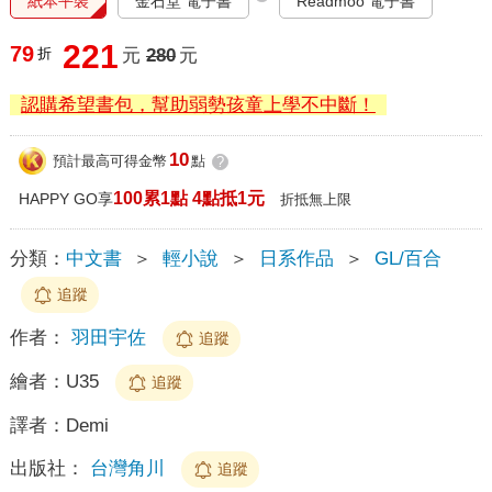
紙本平裝
金石堂 電子書
Readmoo 電子書
221
79
折
元
280
元
認購希望書包，幫助弱勢孩童上學不中斷！
10
預計最高可得金幣
點
?
100累1點 4點抵1元
HAPPY GO享
折抵無上限
分類：
中文書
＞
輕小說
＞
日系作品
＞
GL/百合
追蹤
作者：
羽田宇佐
追蹤
繪者：
U35
追蹤
譯者：
Demi
出版社：
台灣角川
追蹤