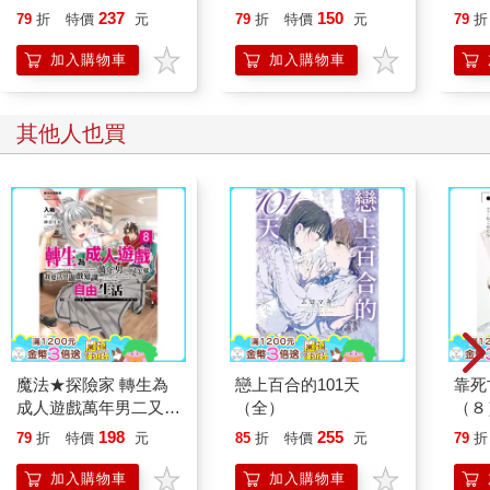
行動」打開大腦的行動
237
150
79
折
特價
元
79
折
特價
元
79
折
開關，懶人也能變身
「行動派」的37個科
加入購物車
加入購物車
學方法
其他人也買
魔法★探險家 轉生為
戀上百合的101天
靠死
成人遊戲萬年男二又怎
（全）
（８
樣，我要活用遊戲知識
198
255
79
折
特價
元
85
折
特價
元
79
折
自由生活（８）
加入購物車
加入購物車