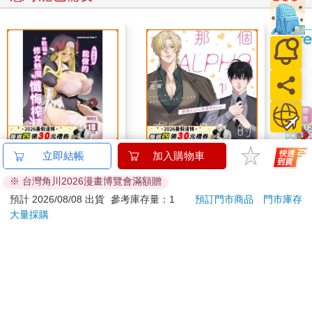
向什麼都能做的軟萌修
那個Alpha旁邊的Beta
【日本
立即結帳
加入購物車
女魅魔懺悔榨精
①
「利
※ 台灣角川2026漫畫博覽會滿額贈
式溫
300
580
特價
元
特價
元
6
折
451
預計 2026/08/08 出貨
參考庫存量：1
預訂門市商品
門市庫存
大量採購
預購限定
加入購物車
您可能會喜歡