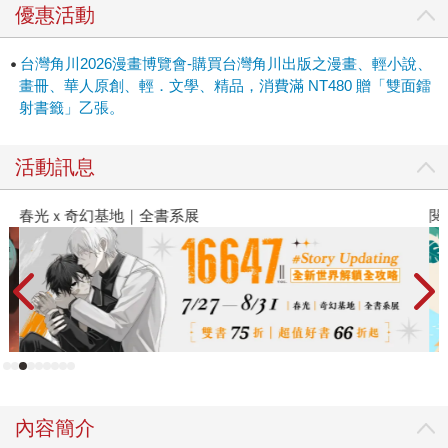
優惠活動
台灣角川2026漫畫博覽會-購買台灣角川出版之漫畫、輕小說、
畫冊、華人原創、輕．文學、精品，消費滿 NT480 贈「雙面鐳
射書籤」乙張。
活動訊息
春光ｘ奇幻基地｜全書系展
閱
內容簡介