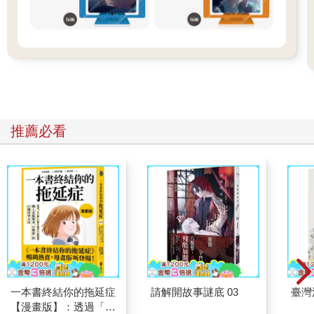
推薦必看
一本書終結你的拖延症
請解開故事謎底 03
臺灣
【漫畫版】：透過「小