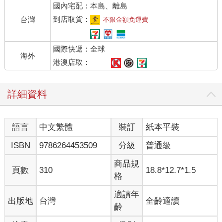
國內宅配：本島、離島
到店取貨：
台灣
不限金額免運費
國際快遞：全球
海外
港澳店取：
詳細資料
語言
中文繁體
裝訂
紙本平裝
ISBN
9786264453509
分級
普通級
商品規
頁數
310
18.8*12.7*1.5
格
適讀年
出版地
台灣
全齡適讀
齡