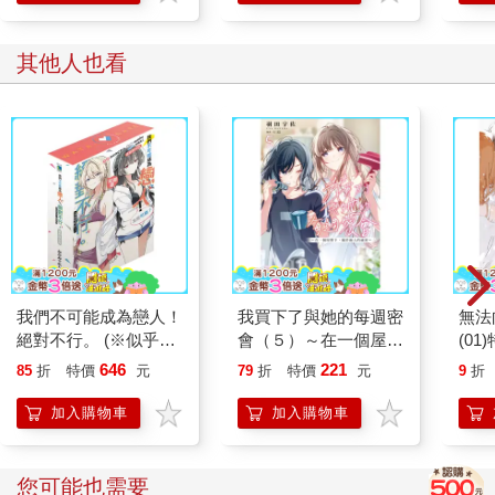
其他人也看
我們不可能成為戀人！
我買下了與她的每週密
無法
絕對不行。 (※似乎可
會（５）～在一個屋簷
(01
行？)短篇集 (首刷限定
下，屬於兩人的祕密～
646
221
85
折
特價
元
79
折
特價
元
9
折
版)(全)
加入購物車
加入購物車
您可能也需要